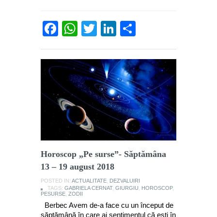
Facebook
WhatsApp
Twitter
LinkedIn
Partajează
Horoscop „Pe surse”- Săptămâna
13 – 19 august 2018
POSTED IN:
ACTUALITATE
,
DEZVALUIRI
TAGS:
GABRIELA CERNAT
,
GIURGIU
,
HOROSCOP
,
PESURSE
,
ZODII
Berbec Avem de-a face cu un început de
săptămână în care ai sentimentul că ești în