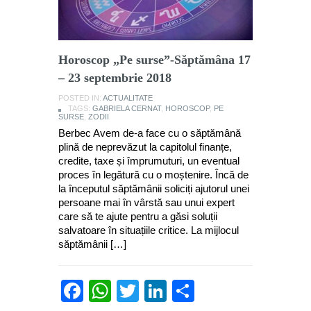
Horoscop „Pe surse”-Săptămâna 17
– 23 septembrie 2018
POSTED IN:
ACTUALITATE
TAGS:
GABRIELA CERNAT
,
HOROSCOP
,
PE
SURSE
,
ZODII
Berbec Avem de-a face cu o săptămână
plină de neprevăzut la capitolul finanțe,
credite, taxe și împrumuturi, un eventual
proces în legătură cu o moștenire. Încă de
la începutul săptămânii soliciți ajutorul unei
persoane mai în vârstă sau unui expert
care să te ajute pentru a găsi soluții
salvatoare în situațiile critice. La mijlocul
săptămânii […]
Facebook
WhatsApp
Twitter
LinkedIn
Partajează