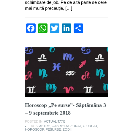
schimbare de job. Pe de altă parte se cere
mai multă precauție, […]
Facebook
WhatsApp
Twitter
LinkedIn
Partajează
Horoscop „Pe surse”- Săptămâna 3
– 9 septembrie 2018
POSTED IN:
ACTUALITATE
TAGS:
ASTRE
,
GABRIELA CERNAT
,
GIURGIU
,
HOROSCOP
,
PESURSE
,
ZODII