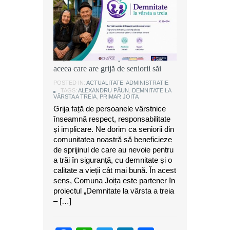
Alexandru Păun, primarul comunei
Joița: O comunitate puternică este
aceea care are grijă de seniorii săi
POSTED IN:
ACTUALITATE
,
ADMINISTRATIE
TAGS:
ALEXANDRU PĂUN
,
DEMNITATE LA
VÂRSTA A TREIA
,
PRIMAR JOITA
Grija față de persoanele vârstnice
înseamnă respect, responsabilitate
și implicare. Ne dorim ca seniorii din
comunitatea noastră să beneficieze
de sprijinul de care au nevoie pentru
a trăi în siguranță, cu demnitate și o
calitate a vieții cât mai bună. În acest
sens, Comuna Joița este partener în
proiectul „Demnitate la vârsta a treia
– […]