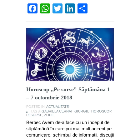
Facebook
WhatsApp
Twitter
LinkedIn
Partajează
Horoscop „Pe surse”-Săptămâna 1
– 7 octombrie 2018
POSTED IN:
ACTUALITATE
TAGS:
GABRIELA CERNAT
,
GIURGIU
,
HOROSCOP
,
PESURSE
,
ZODII
Berbec Avem de-a face cu un început de
săptămână în care pui mai mult accent pe
comunicare, schimbul de informații, discuții