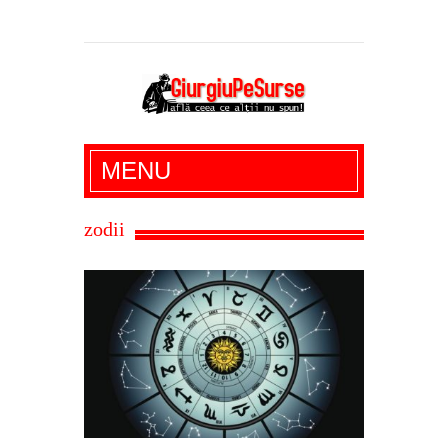
Giurgiu Pe Surse – actualitate giurgiu,
MENU
administratie giurgiu, stiri politice, social
economic, editoriale giurgiu, dezvaluiri,
zodii
soc, cancan, stiri locale