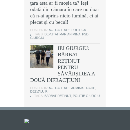
ţara asta ar fi moșia ta? Ieși
odată din cămara în care nu doar
că n-ai aprins nicio lumină, ci ai
plecat și cu becul!
POSTED IN:
ACTUALITATE
,
POLITICA
TAGS:
DEPUTAT MARIAN MINA
,
PSD
GIURGIU
IPJ GIURGIU:
BĂRBAT
REȚINUT
PENTRU
SĂVÂRȘIREA A
DOUĂ INFRACȚIUNI
POSTED IN:
ACTUALITATE
,
ADMINISTRATIE
,
DEZVALUIRI
TAGS:
BARBAT RETINUT
,
POLITIE GIURGIU