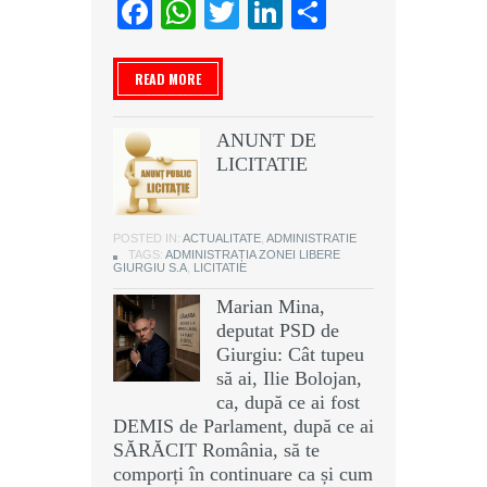
Facebook
WhatsApp
Twitter
LinkedIn
Partajeaz
READ MORE
ANUNT DE
LICITATIE
POSTED IN:
ACTUALITATE
,
ADMINISTRATIE
TAGS:
ADMINISTRAȚIA ZONEI LIBERE
GIURGIU S.A
,
LICITATIE
Marian Mina,
deputat PSD de
Giurgiu: Cât tupeu
să ai, Ilie Bolojan,
ca, după ce ai fost
DEMIS de Parlament, după ce ai
SĂRĂCIT România, să te
comporți în continuare ca și cum