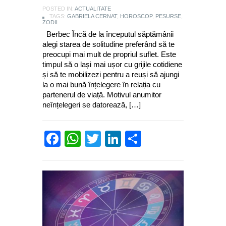
POSTED IN:
ACTUALITATE
TAGS:
GABRIELA CERNAT
,
HOROSCOP
,
PESURSE
,
ZODII
Berbec Încă de la începutul săptămânii
alegi starea de solitudine preferând să te
preocupi mai mult de propriul suflet. Este
timpul să o lași mai ușor cu grijile cotidiene
și să te mobilizezi pentru a reuși să ajungi
la o mai bună înțelegere în relația cu
partenerul de viață. Motivul anumitor
neînțelegeri se datorează, […]
Facebook
WhatsApp
Twitter
LinkedIn
Partajează