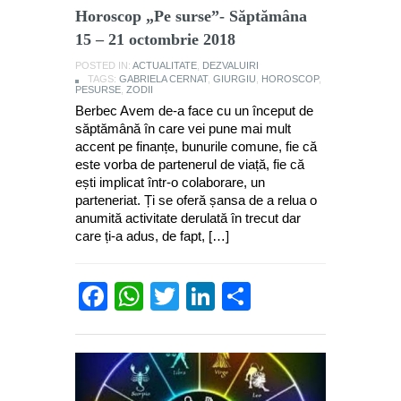
Horoscop „Pe surse”- Săptămâna
15 – 21 octombrie 2018
POSTED IN:
ACTUALITATE
,
DEZVALUIRI
TAGS:
GABRIELA CERNAT
,
GIURGIU
,
HOROSCOP
,
PESURSE
,
ZODII
Berbec Avem de-a face cu un început de
săptămână în care vei pune mai mult
accent pe finanțe, bunurile comune, fie că
este vorba de partenerul de viață, fie că
ești implicat într-o colaborare, un
parteneriat. Ți se oferă șansa de a relua o
anumită activitate derulată în trecut dar
care ți-a adus, de fapt, […]
Facebook
WhatsApp
Twitter
LinkedIn
Partajează