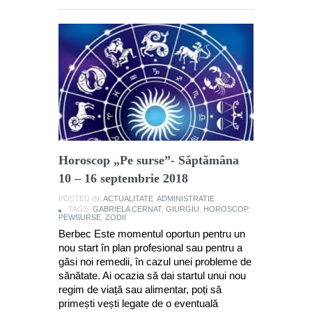
Horoscop „Pe surse”- Săptămâna
10 – 16 septembrie 2018
POSTED IN:
ACTUALITATE
,
ADMINISTRATIE
TAGS:
GABRIELA CERNAT
,
GIURGIU
,
HOROSCOP
,
PEWSURSE
,
ZODII
Berbec Este momentul oportun pentru un
nou start în plan profesional sau pentru a
găsi noi remedii, în cazul unei probleme de
sănătate. Ai ocazia să dai startul unui nou
regim de viață sau alimentar, poți să
primești vești legate de o eventuală