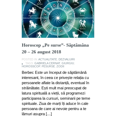
Horoscop „Pe surse”- Săptămâna
20 – 26 august 2018
POSTED IN:
ACTUALITATE
,
DEZVALUIRI
TAGS:
GABRIELA CERNAT
,
GIURGIU
,
HOROSSCOP
,
PESURSE
,
ZODII
Berbec Este un început de săptămână
interesant, în ceea ce privește relația cu
persoanele aflate la distanță, eventual în
străinătate. Ești mult mai preocupat de
latura spirituală a vieții, să programezi
participarea la cursuri, seminarii pe teme
spirituale. Ziua de marți îți aduce în cale
persoana de care ai nevoie pentru a te
lămuri asupra […]