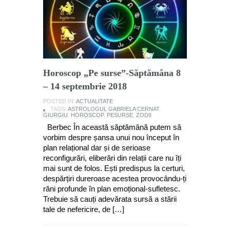
Horoscop „Pe surse”-Săptămâna 8
– 14 septembrie 2018
POSTED IN:
ACTUALITATE
TAGS:
ASTROLOGUL GABRIELA CERNAT
,
GIURGIU
,
HOROSCOP
,
PESURSE
,
ZODII
Berbec În această săptămână putem să
vorbim despre șansa unui nou început în
plan relațional dar și de serioase
reconfigurări, eliberări din relații care nu îți
mai sunt de folos. Ești predispus la certuri,
despărțiri dureroase acestea provocându-ți
răni profunde în plan emoțional-sufletesc.
Trebuie să cauți adevărata sursă a stării
tale de nefericire, de […]