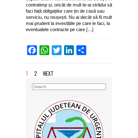
contratimp și, oricât de mult te-ai strădui să
faci față obligațiilor care țin de casă sau
serviciu, nu reușești. Nu ai decât să fii mult
mai prudent la investițiile pe care le faci, la
eventualele contracte pe care […]
Facebook
WhatsApp
Twitter
LinkedIn
Partajează
1
2
NEXT