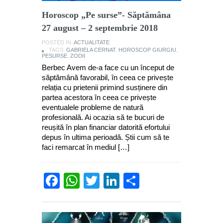
Horoscop „Pe surse”- Săptămâna
27 august – 2 septembrie 2018
POSTED IN:
ACTUALITATE
TAGS:
GABRIELA CERNAT
,
HOROSCOP GIURGIU
,
PESURSE
,
ZODII
Berbec Avem de-a face cu un început de
săptămână favorabil, în ceea ce privește
relația cu prietenii primind susținere din
partea acestora în ceea ce privește
eventualele probleme de natură
profesională. Ai ocazia să te bucuri de
reușită în plan financiar datorită efortului
depus în ultima perioadă. Știi cum să te
faci remarcat în mediul […]
Facebook
WhatsApp
Twitter
LinkedIn
Partajează