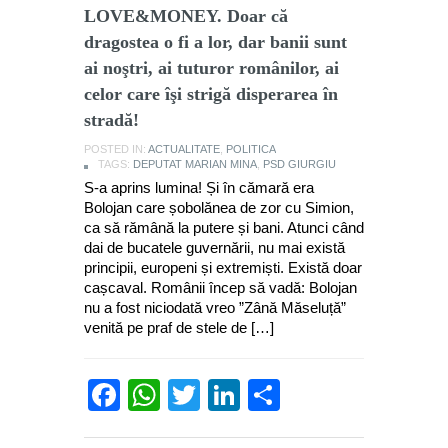
LOVE&MONEY. Doar că
dragostea o fi a lor, dar banii sunt
ai noştri, ai tuturor românilor, ai
celor care îşi strigă disperarea în
stradă!
POSTED IN:
ACTUALITATE
,
POLITICA
TAGS:
DEPUTAT MARIAN MINA
,
PSD GIURGIU
S-a aprins lumina! Și în cămară era
Bolojan care șobolănea de zor cu Simion,
ca să rămână la putere și bani. Atunci când
dai de bucatele guvernării, nu mai există
principii, europeni și extremiști. Există doar
cașcaval. Românii încep să vadă: Bolojan
nu a fost niciodată vreo ”Zână Măseluță”
venită pe praf de stele de […]
Facebook
WhatsApp
Twitter
LinkedIn
Partajează