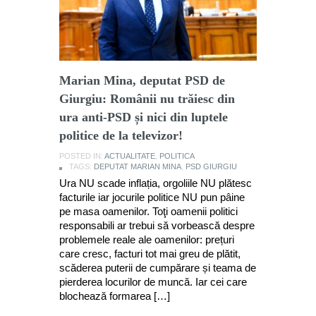
Marian Mina, deputat PSD de
Giurgiu: Românii nu trăiesc din
ura anti-PSD și nici din luptele
politice de la televizor!
POSTED IN:
ACTUALITATE
,
POLITICA
TAGS:
DEPUTAT MARIAN MINA
,
PSD GIURGIU
Ura NU scade inflația, orgoliile NU plătesc
facturile iar jocurile politice NU pun pâine
pe masa oamenilor. Toţi oamenii politici
responsabili ar trebui să vorbească despre
problemele reale ale oamenilor: prețuri
care cresc, facturi tot mai greu de plătit,
scăderea puterii de cumpărare și teama de
pierderea locurilor de muncă. Iar cei care
blochează formarea […]