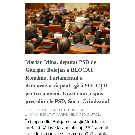
Marian Mina, deputat PSD de
Giurgiu: Bolojan a BLOCAT
România, Parlamentul a
demonstrat că poate găsi SOLUŢII
pentru oameni. Exact cum a spus
președintele PSD, Sorin Grindeanu!
POSTED IN:
ACTUALITATE
,
POLITICA
TAGS:
DEPUTAT MARIAN MINA
,
PSD GIURGIU
În timp ce Ilie Bolojan și susţinătorii lui au
preferat să lase țara în blocaj, PSD a venit
cu soluții concrete și le-a dus până la votul