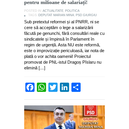
pentru milioane de salariați!
POSTED IN:
ACTUALITATE
,
POLITICA
TAGS:
DEPUTAT MARIAN MINA
,
PSD GIURGIU
Sub pretextul reformei și al PNRR, ni se
cere să acceptăm o lege a salarizării
făcută pe genunchi, fără consultări reale cu
sindicatele și împinsă în Parlament în
regim de urgență. Asta NU este reformă,
este o improvizație periculoasă, iar nota de
plată o vor achita oamenii! Proiectul
promovat de PNL-istul Dragoș Pîslaru nu
elimină […]
Facebook
WhatsApp
Twitter
LinkedIn
Partajează