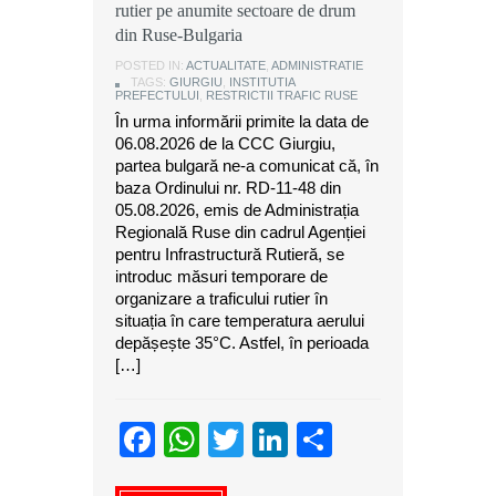
rutier pe anumite sectoare de drum
din Ruse-Bulgaria
POSTED IN:
ACTUALITATE
,
ADMINISTRATIE
TAGS:
GIURGIU
,
INSTITUTIA
PREFECTULUI
,
RESTRICTII TRAFIC RUSE
În urma informării primite la data de
06.08.2026 de la CCC Giurgiu,
partea bulgară ne-a comunicat că, în
baza Ordinului nr. RD-11-48 din
05.08.2026, emis de Administrația
Regională Ruse din cadrul Agenției
pentru Infrastructură Rutieră, se
introduc măsuri temporare de
organizare a traficului rutier în
situația în care temperatura aerului
depășește 35°C. Astfel, în perioada
[…]
Facebook
WhatsApp
Twitter
LinkedIn
Partajeaz