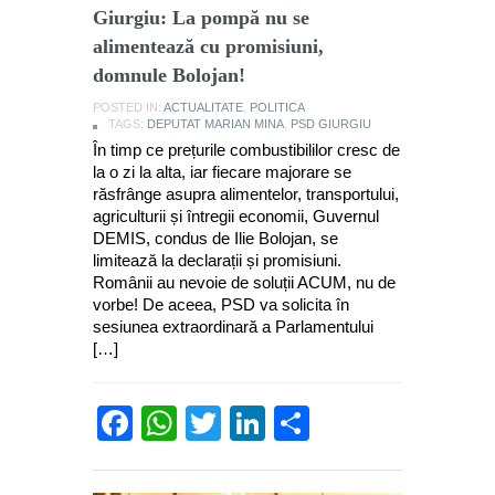
Giurgiu: La pompă nu se
alimentează cu promisiuni,
domnule Bolojan!
POSTED IN:
ACTUALITATE
,
POLITICA
TAGS:
DEPUTAT MARIAN MINA
,
PSD GIURGIU
În timp ce prețurile combustibililor cresc de
la o zi la alta, iar fiecare majorare se
răsfrânge asupra alimentelor, transportului,
agriculturii și întregii economii, Guvernul
DEMIS, condus de Ilie Bolojan, se
limitează la declarații și promisiuni.
Românii au nevoie de soluții ACUM, nu de
vorbe! De aceea, PSD va solicita în
sesiunea extraordinară a Parlamentului
[…]
Facebook
WhatsApp
Twitter
LinkedIn
Partajează