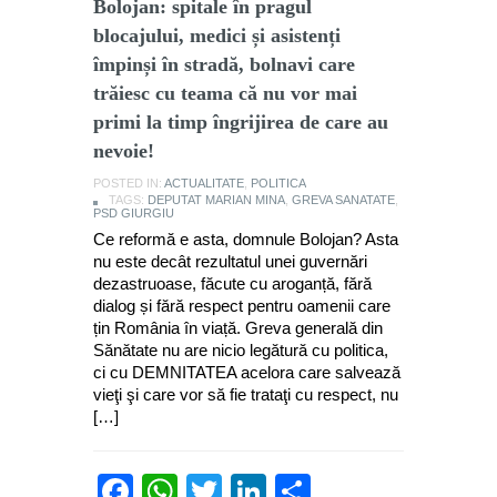
Bolojan: spitale în pragul
blocajului, medici și asistenți
împinși în stradă, bolnavi care
trăiesc cu teama că nu vor mai
primi la timp îngrijirea de care au
nevoie!
POSTED IN:
ACTUALITATE
,
POLITICA
TAGS:
DEPUTAT MARIAN MINA
,
GREVA SANATATE
,
PSD GIURGIU
Ce reformă e asta, domnule Bolojan? Asta
nu este decât rezultatul unei guvernări
dezastruoase, făcute cu aroganță, fără
dialog și fără respect pentru oamenii care
țin România în viață. Greva generală din
Sănătate nu are nicio legătură cu politica,
ci cu DEMNITATEA acelora care salvează
vieţi şi care vor să fie trataţi cu respect, nu
[…]
Facebook
WhatsApp
Twitter
LinkedIn
Partajează