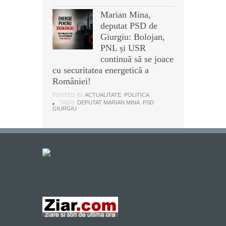
Marian Mina,
deputat PSD de
Giurgiu: Bolojan,
PNL și USR
continuă să se joace
cu securitatea energetică a
României!
POSTED IN:
ACTUALITATE
,
POLITICA
TAGS:
DEPUTAT MARIAN MINA
,
PSD
GIURGIU