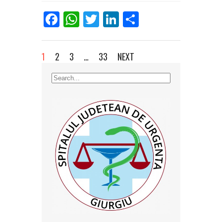
Facebook
WhatsApp
Twitter
LinkedIn
Partajează
1
2
3
…
33
NEXT