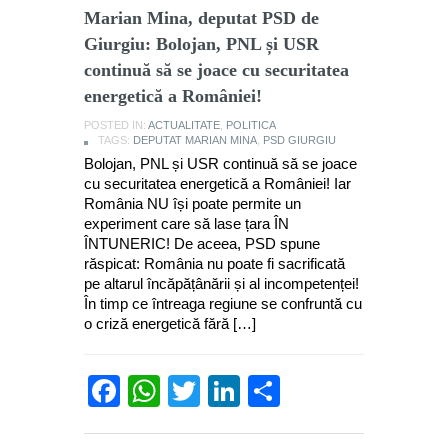
Marian Mina, deputat PSD de
Giurgiu: Bolojan, PNL și USR
continuă să se joace cu securitatea
energetică a României!
POSTED IN:
ACTUALITATE
,
POLITICA
TAGS:
DEPUTAT MARIAN MINA
,
PSD GIURGIU
Bolojan, PNL și USR continuă să se joace
cu securitatea energetică a României! Iar
România NU își poate permite un
experiment care să lase țara ÎN
ÎNTUNERIC! De aceea, PSD spune
răspicat: România nu poate fi sacrificată
pe altarul încăpățânării și al incompetenței!
În timp ce întreaga regiune se confruntă cu
o criză energetică fără […]
Facebook
WhatsApp
Twitter
LinkedIn
Partajează