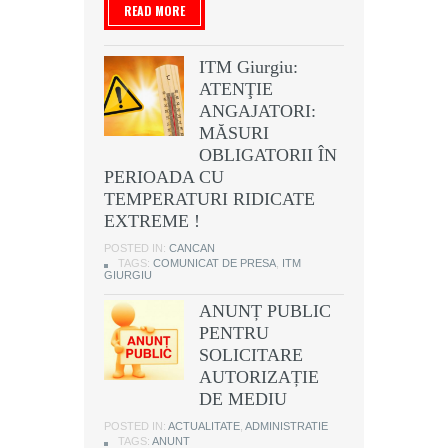
READ MORE
ITM Giurgiu:
ATENŢIE
ANGAJATORI:
MĂSURI
OBLIGATORII ÎN
PERIOADA CU
TEMPERATURI RIDICATE
EXTREME !
POSTED IN:
CANCAN
TAGS:
COMUNICAT DE PRESA
,
ITM
GIURGIU
ANUNȚ PUBLIC
PENTRU
SOLICITARE
AUTORIZAȚIE
DE MEDIU
POSTED IN:
ACTUALITATE
,
ADMINISTRATIE
TAGS:
ANUNT