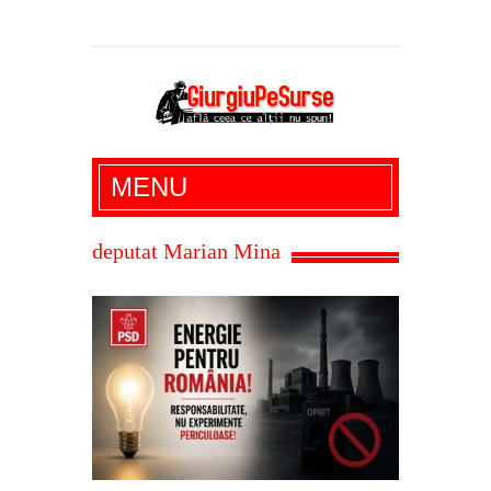
Giurgiu Pe Surse – actualitate giurgiu,
MENU
administratie giurgiu, stiri politice, social
economic, editoriale giurgiu, dezvaluiri,
deputat Marian Mina
soc, cancan, stiri locale