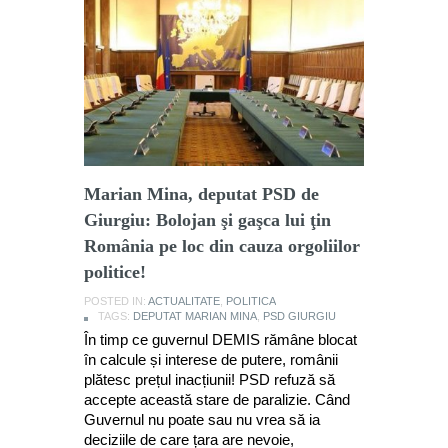
Marian Mina, deputat PSD de
Giurgiu: Bolojan şi gaşca lui ţin
România pe loc din cauza orgoliilor
politice!
POSTED IN:
ACTUALITATE
,
POLITICA
TAGS:
DEPUTAT MARIAN MINA
,
PSD GIURGIU
În timp ce guvernul DEMIS rămâne blocat
în calcule și interese de putere, românii
plătesc prețul inacțiunii! PSD refuză să
accepte această stare de paralizie. Când
Guvernul nu poate sau nu vrea să ia
deciziile de care țara are nevoie,