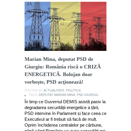
Marian Mina, deputat PSD de
Giurgiu: România riscă o CRIZĂ
ENERGETICĂ. Bolojan doar
vorbeşte, PSD acţionează!
POSTED IN:
ACTUALITATE
,
POLITICA
TAGS:
DEPUTAT MARIAN MINA
,
PSD GIURGIU
În timp ce Guvernul DEMIS asistă pasiv la
degradarea securității energetice a țării,
PSD intervine în Parlament și face ceea ce
Executivul ar fi trebuit să facă de mult.
Oprim închiderea centralelor pe cărbune,
până când România va avea capacități noi