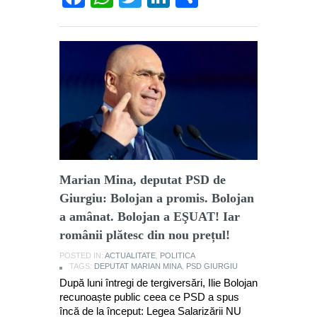
Marian Mina, deputat PSD de
Giurgiu: Bolojan a promis. Bolojan
a amânat. Bolojan a EŞUAT! Iar
românii plătesc din nou prețul!
POSTED IN:
ACTUALITATE
,
POLITICA
TAGS:
DEPUTAT MARIAN MINA
,
PSD GIURGIU
După luni întregi de tergiversări, Ilie Bolojan
recunoaște public ceea ce PSD a spus
încă de la început: Legea Salarizării NU