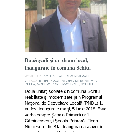
Două şcoli şi un drum local,
inaugurate în comuna Schitu
POSTED IN:
ACTUALITATE
,
ADMINISTRATIE
TAGS:
IONEL PASOL
,
MARIAN MINA
,
MIRELA
DELEA
,
MODERNIZARE
,
PROIECTE
,
SCHITU
Două unităţi şcolare din comuna Schitu,
reabilitate şi modernizate prin Programul
Naţional de Dezvoltare Locală (PNDL) 1,
au fost inaugurate marţi, 5 iunie 2018. Este
vorba despre Şcoala Primară nr.1
Cămineasca şi Şcoala Primară „Florin
Niculescu” din Bila. Inaugurarea a avut în