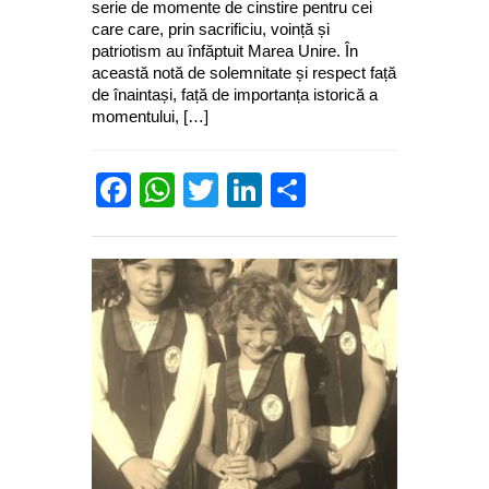
serie de momente de cinstire pentru cei
care care, prin sacrificiu, voință și
patriotism au înfăptuit Marea Unire. În
această notă de solemnitate și respect față
de înaintași, față de importanța istorică a
momentului, […]
Facebook
WhatsApp
Twitter
LinkedIn
Partajează