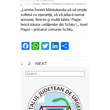
POSTED IN:
ACTUALITATE
TAGS:
IONEL PASOL
,
PRIMAR GIURGIU
,
SCHITU
„Lumina Învierii Mântuitorului să vă umple
sufletul cu speranţă, să vă aducă numai
armonie, fericire şi multă iubire. Paşte
fericit tuturor cetăţenilor din Schitu ! „ Ionel
Paşol – primarul comunei Schitu.
Facebook
WhatsApp
Twitter
LinkedIn
Partajează
1
2
NEXT