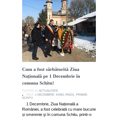
Cum a fost sărbătorită Ziua
Națională pe 1 Decembrie în
comuna Schitu!
POSTED IN:
ACTUALITATE
TAGS:
1 DECEMBRIE
,
IONEL PASOL
,
PRIMAR
,
SCHITU
1 Decembrie, Ziua Națională a
României, a fost celebrată cu mare bucurie
și smerenie şi în comuna Schitu, printr-o