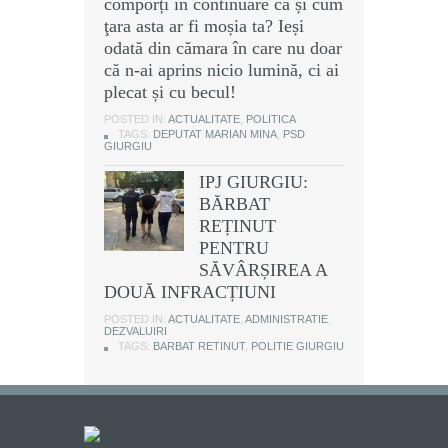
comporți în continuare ca și cum
ţara asta ar fi moșia ta? Ieși
odată din cămara în care nu doar
că n-ai aprins nicio lumină, ci ai
plecat și cu becul!
POSTED IN:
ACTUALITATE
,
POLITICA
TAGS:
DEPUTAT MARIAN MINA
,
PSD
GIURGIU
IPJ GIURGIU:
BĂRBAT
REȚINUT
PENTRU
SĂVÂRȘIREA A
DOUĂ INFRACȚIUNI
POSTED IN:
ACTUALITATE
,
ADMINISTRATIE
,
DEZVALUIRI
TAGS:
BARBAT RETINUT
,
POLITIE GIURGIU