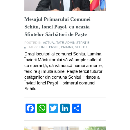
Mesajul Primarului Comunei
Schitu, Ionel Paşol, cu ocazia
Sfintelor Sărbători de Paşte
POSTED IN:
ACTUALITATE
,
ADMINISTRATIE
TAGS:
IONEL PASOL
,
PRIMAR
,
SCHITU
Dragi locuitori ai comunei Schitu, Lumina
Învierii Mântuitorului să vă umple sufletul
cu speranţă, să vă aducă numai armonie,
fericire şi multă iubire. Paşte fericit tuturor
cetăţenilor din comuna Schitu! Hristos a
Înviat! Ionel Paşol – primarul comunei
Schitu
Facebook
WhatsApp
Twitter
LinkedIn
Partajează