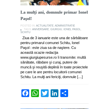
La mulţi ani, domnule primar Ionel
Paşol!
POSTED IN:
ACTUALITATE
,
ADMINISTRATIE
TAGS:
ANIVERSARE
,
GIURGIU
,
IONEL PASOL
,
SCHITU
Ziua de 3 ianuarie este una de sărbătoare
pentru primarul comunei Schitu, Ionel
Paşol : este ziua sa de naştere. Cu
această ocazie redacţia
www.giurgiupesurse.ro îi transmite: multă
sănătate, răbdare şi curaj, putere de
muncă şi reuşită deplină în toate proiectele
pe care le are pentru locuitorii comunei
Schitu. La mulţi ani fericiţi, domnule […]
Facebook
WhatsApp
Twitter
LinkedIn
Partajează