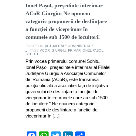
Ionel Paşol, preşedinte interimar
ACoR Giurgiu: Ne opunem
categoric propunerii de desființare
a funcției de viceprimar în
comunele sub 1500 de locuitori!
POSTED IN:
ACTUALITATE
,
ADMINISTRATIE
TAGS:
ACOR
,
GIURGIU
,
PRIMAR IONEL PASOL
,
SCHITU
Prin vocea primarului comunei Schitu,
Ionel Paşol, preşedintele interimar al Filialei
Judeţene Giurgiu a Asociației Comunelor
din România (ACoR), este transmisă
poziţia oficială a asociaţiei faţa de iniţiativa
guvernului de desfiinţare a funcţiei de
viceprimar în comunele care au sub 1500
de locuitori: ” Ne opunem categoric
propunerii de desființare a funcției de
viceprimar în […]