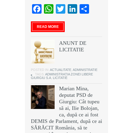
Facebook
WhatsApp
Twitter
LinkedIn
Partajeaz
READ MORE
ANUNT DE
LICITATIE
POSTED IN:
ACTUALITATE
,
ADMINISTRATIE
TAGS:
ADMINISTRAȚIA ZONEI LIBERE
GIURGIU S.A
,
LICITATIE
Marian Mina,
deputat PSD de
Giurgiu: Cât tupeu
să ai, Ilie Bolojan,
ca, după ce ai fost
DEMIS de Parlament, după ce ai
SĂRĂCIT România, să te