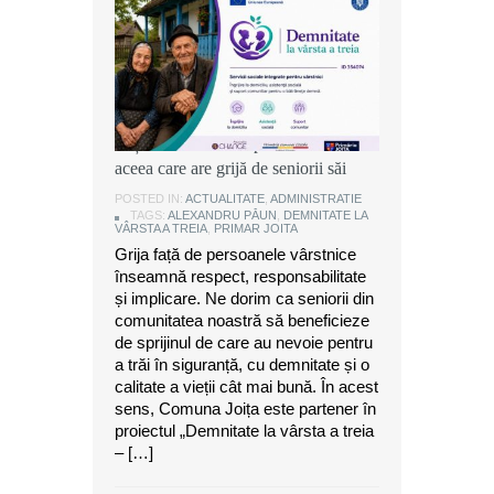
Alexandru Păun, primarul comunei
Joița: O comunitate puternică este
aceea care are grijă de seniorii săi
POSTED IN:
ACTUALITATE
,
ADMINISTRATIE
TAGS:
ALEXANDRU PĂUN
,
DEMNITATE LA
VÂRSTA A TREIA
,
PRIMAR JOITA
Grija față de persoanele vârstnice
înseamnă respect, responsabilitate
și implicare. Ne dorim ca seniorii din
comunitatea noastră să beneficieze
de sprijinul de care au nevoie pentru
a trăi în siguranță, cu demnitate și o
calitate a vieții cât mai bună. În acest
sens, Comuna Joița este partener în
proiectul „Demnitate la vârsta a treia
– […]