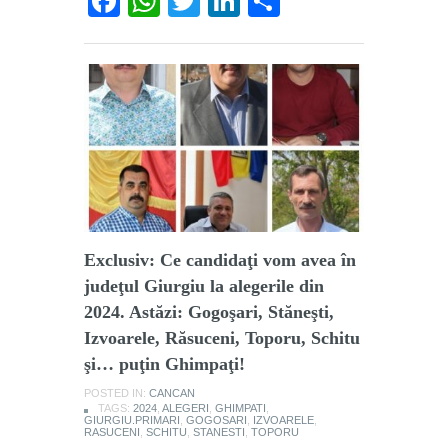
Facebook
WhatsApp
Twitter
LinkedIn
Partajează
Exclusiv: Ce candidaţi vom avea în
judeţul Giurgiu la alegerile din
2024. Astăzi: Gogoşari, Stăneşti,
Izvoarele, Răsuceni, Toporu, Schitu
şi… puţin Ghimpaţi!
POSTED IN:
CANCAN
TAGS:
2024
,
ALEGERI
,
GHIMPATI
,
GIURGIU.PRIMARI
,
GOGOSARI
,
IZVOARELE
,
RASUCENI
,
SCHITU
,
STANESTI
,
TOPORU