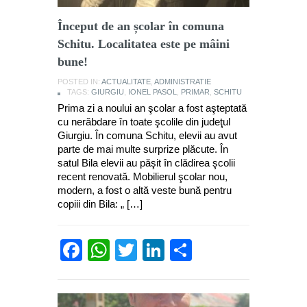
Început de an școlar în comuna
Schitu. Localitatea este pe mâini
bune!
POSTED IN:
ACTUALITATE
,
ADMINISTRATIE
TAGS:
GIURGIU
,
IONEL PASOL
,
PRIMAR
,
SCHITU
Prima zi a noului an şcolar a fost aşteptată
cu nerăbdare în toate şcolile din judeţul
Giurgiu. În comuna Schitu, elevii au avut
parte de mai multe surprize plăcute. În
satul Bila elevii au păşit în clădirea şcolii
recent renovată. Mobilierul şcolar nou,
modern, a fost o altă veste bună pentru
copiii din Bila: „ […]
Facebook
WhatsApp
Twitter
LinkedIn
Partajează