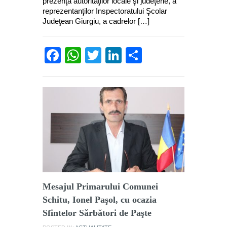
prezenţa autorităţilor locale şi judeţene, a
reprezentanţilor Inspectoratului Şcolar
Judeţean Giurgiu, a cadrelor […]
Facebook
WhatsApp
Twitter
LinkedIn
Partajează
Mesajul Primarului Comunei
Schitu, Ionel Paşol, cu ocazia
Sfintelor Sărbători de Paşte