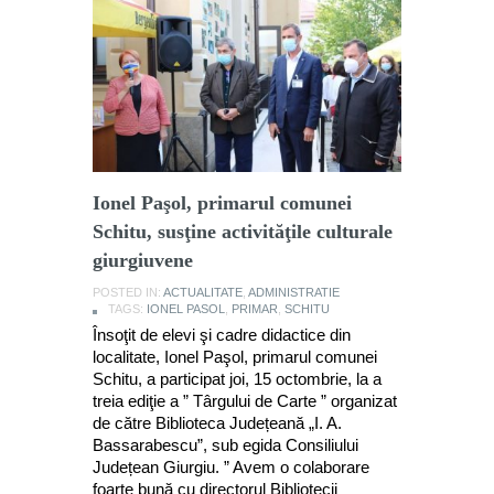
Ionel Paşol, primarul comunei
Schitu, susţine activităţile culturale
giurgiuvene
POSTED IN:
ACTUALITATE
,
ADMINISTRATIE
TAGS:
IONEL PASOL
,
PRIMAR
,
SCHITU
Însoţit de elevi şi cadre didactice din
localitate, Ionel Paşol, primarul comunei
Schitu, a participat joi, 15 octombrie, la a
treia ediţie a ” Târgului de Carte ” organizat
de către Biblioteca Județeană „I. A.
Bassarabescu”, sub egida Consiliului
Județean Giurgiu. ” Avem o colaborare
foarte bună cu directorul Bibliotecii