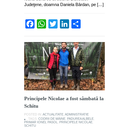
Judeţene, doamna Daniela Bârdan, pe […]
Facebook
WhatsApp
Twitter
LinkedIn
Partajează
Principele Nicolae a fost sâmbată la
Schitu
POSTED IN:
ACTUALITATE
,
ADMINISTRATIE
TAGS:
CODRII DE MÂINE
,
PADUREA ALBELE
,
PRIMAR IONEL PASOL
,
PRINCIPELE NICOLAE
,
SCHITU