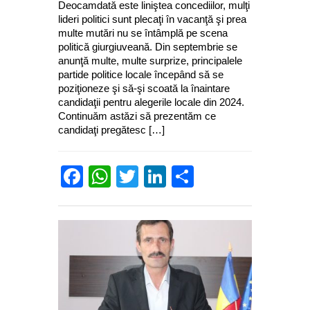
Deocamdată este liniştea concediilor, mulţi
lideri politici sunt plecaţi în vacanţă şi prea
multe mutări nu se întâmplă pe scena
politică giurgiuveană. Din septembrie se
anunţă multe, multe surprize, principalele
partide politice locale începând să se
poziţioneze şi să-şi scoată la înaintare
candidaţii pentru alegerile locale din 2024.
Continuăm astăzi să prezentăm ce
candidaţi pregătesc […]
Facebook
WhatsApp
Twitter
LinkedIn
Partajează