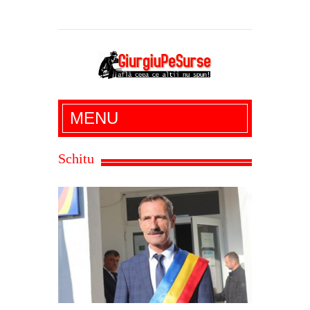
Giurgiu Pe Surse – actualitate giurgiu,
MENU
administratie giurgiu, stiri politice, social
economic, editoriale giurgiu, dezvaluiri,
Schitu
soc, cancan, stiri locale