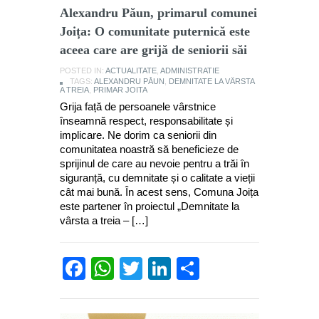
Alexandru Păun, primarul comunei
Joița: O comunitate puternică este
aceea care are grijă de seniorii săi
POSTED IN:
ACTUALITATE
,
ADMINISTRATIE
TAGS:
ALEXANDRU PĂUN
,
DEMNITATE LA VÂRSTA
A TREIA
,
PRIMAR JOITA
Grija față de persoanele vârstnice
înseamnă respect, responsabilitate și
implicare. Ne dorim ca seniorii din
comunitatea noastră să beneficieze de
sprijinul de care au nevoie pentru a trăi în
siguranță, cu demnitate și o calitate a vieții
cât mai bună. În acest sens, Comuna Joița
este partener în proiectul „Demnitate la
vârsta a treia – […]
Facebook
WhatsApp
Twitter
LinkedIn
Partajează