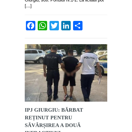
[…]
Facebook
WhatsApp
Twitter
LinkedIn
Partajează
IPJ GIURGIU: BĂRBAT
REȚINUT PENTRU
SĂVÂRȘIREA A DOUĂ