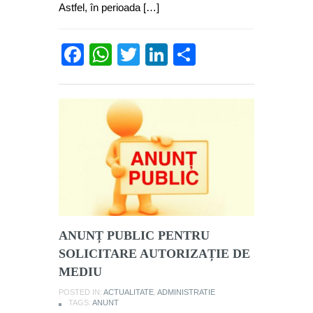
Astfel, în perioada […]
Facebook
WhatsApp
Twitter
LinkedIn
Partajează
ANUNȚ PUBLIC PENTRU
SOLICITARE AUTORIZAȚIE DE
MEDIU
POSTED IN:
ACTUALITATE
,
ADMINISTRATIE
TAGS:
ANUNT