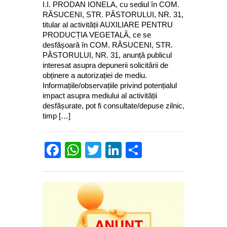
I.I. PRODAN IONELA, cu sediul în COM.
RĂSUCENI, STR. PĂSTORULUI, NR. 31,
titular al activității AUXILIARE PENTRU
PRODUCȚIA VEGETALĂ, ce se
desfășoară în COM. RĂSUCENI, STR.
PĂSTORULUI, NR. 31, anunță publicul
interesat asupra depunerii solicitării de
obținere a autorizației de mediu.
Informațiile/observațiile privind potențialul
impact asupra mediului al activității
desfășurate, pot fi consultate/depuse zilnic,
timp […]
Facebook
WhatsApp
Twitter
LinkedIn
Partajează