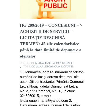
HG 209/2019 – CONCESIUNI – >
ACHIZIȚII DE SERVICII –
LICITAȚIE DESCHISĂ
TERMEN: 45 zile calendaristice
până la data limită de depunere a
ofertelor
POSTED IN:
ACTUALITATE
,
ADMINISTRATIE
TAGS:
COMUNA LETCA NOUA
,
LICITATIE
1. Denumirea, adresa, numărul de telefon,
numărul de fax şi adresa de e-mail ale
autorităţii contractante: Primăria Comunei
Letca Nouă, județul Giurgiu, sat Letca
Nouă, Str. Primăriei, Nr. 26, Telefon:
0246260015, e-mail:
letcanouaprimaria@yahoo.com 2.
Denumirea, adresa, numărul de telefon,