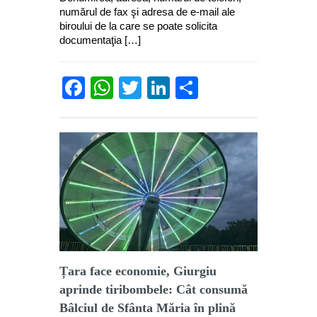
numărul de fax şi adresa de e-mail ale
biroului de la care se poate solicita
documentaţia […]
Facebook
WhatsApp
Twitter
LinkedIn
Partajează
Țara face economie, Giurgiu
aprinde tiribombele: Cât consumă
Bâlciul de Sfânta Măria în plină