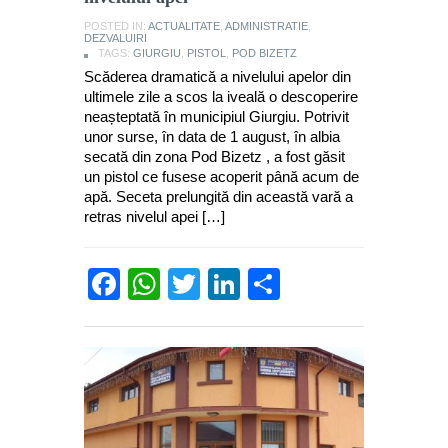
POSTED IN:
ACTUALITATE
,
ADMINISTRATIE
,
DEZVALUIRI
TAGS:
GIURGIU
,
PISTOL
,
POD BIZETZ
Scăderea dramatică a nivelului apelor din
ultimele zile a scos la iveală o descoperire
neașteptată în municipiul Giurgiu. Potrivit
unor surse, în data de 1 august, în albia
secată din zona Pod Bizetz , a fost găsit
un pistol ce fusese acoperit până acum de
apă. Seceta prelungită din această vară a
retras nivelul apei […]
Facebook
WhatsApp
Twitter
LinkedIn
Partajează