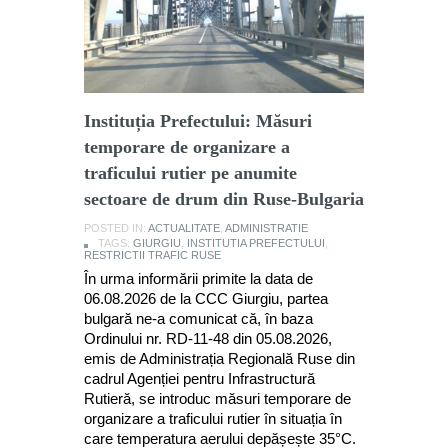
Instituția Prefectului: Măsuri
temporare de organizare a
traficului rutier pe anumite
sectoare de drum din Ruse-Bulgaria
POSTED IN:
ACTUALITATE
,
ADMINISTRATIE
TAGS:
GIURGIU
,
INSTITUTIA PREFECTULUI
,
RESTRICTII TRAFIC RUSE
În urma informării primite la data de
06.08.2026 de la CCC Giurgiu, partea
bulgară ne-a comunicat că, în baza
Ordinului nr. RD-11-48 din 05.08.2026,
emis de Administrația Regională Ruse din
cadrul Agenției pentru Infrastructură
Rutieră, se introduc măsuri temporare de
organizare a traficului rutier în situația în
care temperatura aerului depășește 35°C.