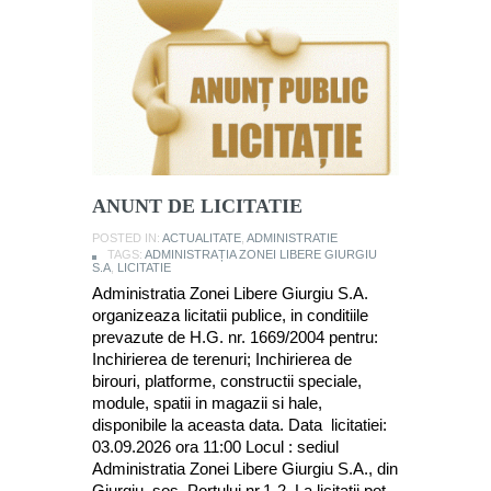
ANUNT DE LICITATIE
POSTED IN:
ACTUALITATE
,
ADMINISTRATIE
TAGS:
ADMINISTRAȚIA ZONEI LIBERE GIURGIU
S.A
,
LICITATIE
Administratia Zonei Libere Giurgiu S.A.
organizeaza licitatii publice, in conditiile
prevazute de H.G. nr. 1669/2004 pentru:
Inchirierea de terenuri; Inchirierea de
birouri, platforme, constructii speciale,
module, spatii in magazii si hale,
disponibile la aceasta data. Data licitatiei:
03.09.2026 ora 11:00 Locul : sediul
Administratia Zonei Libere Giurgiu S.A., din
Giurgiu, sos. Portului nr.1-2. La licitatii pot