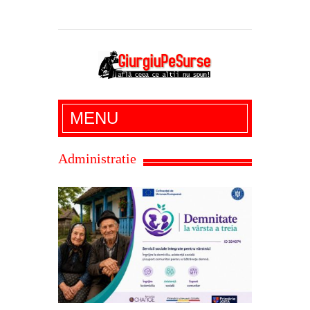
Giurgiu Pe Surse – actualitate giurgiu,
MENU
administratie giurgiu, stiri politice, social
economic, editoriale giurgiu, dezvaluiri,
Administratie
soc, cancan, stiri locale