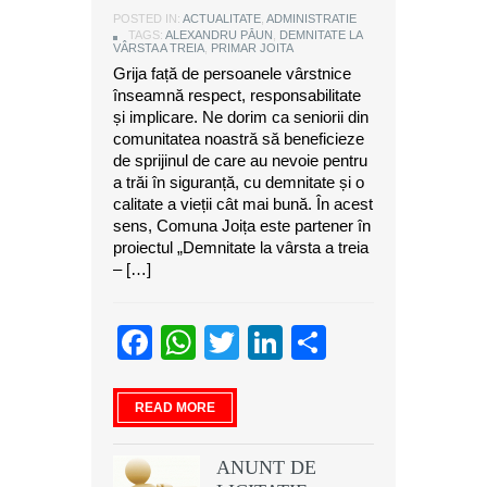
POSTED IN:
ACTUALITATE
,
ADMINISTRATIE
TAGS:
ALEXANDRU PĂUN
,
DEMNITATE LA
VÂRSTA A TREIA
,
PRIMAR JOITA
Grija față de persoanele vârstnice
înseamnă respect, responsabilitate
și implicare. Ne dorim ca seniorii din
comunitatea noastră să beneficieze
de sprijinul de care au nevoie pentru
a trăi în siguranță, cu demnitate și o
calitate a vieții cât mai bună. În acest
sens, Comuna Joița este partener în
proiectul „Demnitate la vârsta a treia
– […]
Facebook
WhatsApp
Twitter
LinkedIn
Partajeaz
READ MORE
ANUNT DE