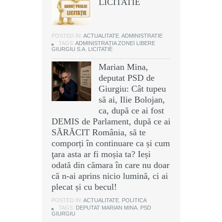
LICITATIE
POSTED IN:
ACTUALITATE
,
ADMINISTRATIE
TAGS:
ADMINISTRAȚIA ZONEI LIBERE
GIURGIU S.A
,
LICITATIE
Marian Mina,
deputat PSD de
Giurgiu: Cât tupeu
să ai, Ilie Bolojan,
ca, după ce ai fost
DEMIS de Parlament, după ce ai
SĂRĂCIT România, să te
comporți în continuare ca și cum
ţara asta ar fi moșia ta? Ieși
odată din cămara în care nu doar
că n-ai aprins nicio lumină, ci ai
plecat și cu becul!
POSTED IN:
ACTUALITATE
,
POLITICA
TAGS:
DEPUTAT MARIAN MINA
,
PSD
GIURGIU