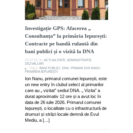
Investigație GPS: Afacerea „
Consultanța” la primăria Iepurești:
Contracte pe bandă rulantă din
bani publici și o vizită la DNA
POSTED IN:
ACTUALITATE
,
ADMINISTRATIE
,
DEZVALUIRI
TAGS:
BANI PUBLICI
,
DNA
,
PRIMAR ION NANU
,
PRIMĂRIA IEPUREȘTI
Ion Nanu, primarul comunei Iepurești, este
un new entry în clubul select al primarilor
care au „ vizitat” sediul DNA. „ Vizita” a
durat aproximativ 12 ore și a avut loc în
data de 26 iulie 2026. Primarul comunei
Iepurești, o localitate cu o infrastructură de
drumuri și străzi locale demnă de Evul
Mediu, a […]