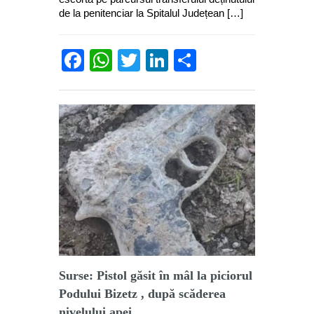
de la penitenciar la Spitalul Județean […]
Facebook
WhatsApp
Twitter
LinkedIn
Partajează
Surse: Pistol găsit în mâl la piciorul
Podului Bizetz , după scăderea
nivelului apei