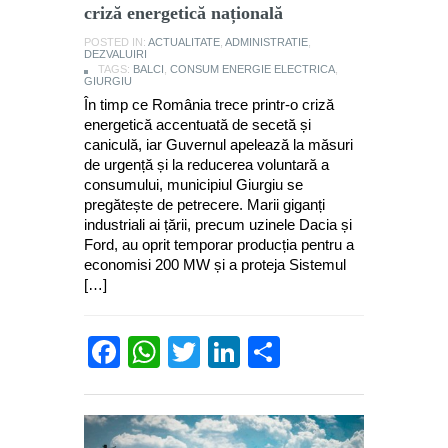
criză energetică națională
POSTED IN:
ACTUALITATE
,
ADMINISTRATIE
,
DEZVALUIRI
TAGS:
BALCI
,
CONSUM ENERGIE ELECTRICA
,
GIURGIU
În timp ce România trece printr-o criză
energetică accentuată de secetă și
caniculă, iar Guvernul apelează la măsuri
de urgență și la reducerea voluntară a
consumului, municipiul Giurgiu se
pregătește de petrecere. Marii giganți
industriali ai țării, precum uzinele Dacia și
Ford, au oprit temporar producția pentru a
economisi 200 MW și a proteja Sistemul
[…]
Facebook
WhatsApp
Twitter
LinkedIn
Partajează