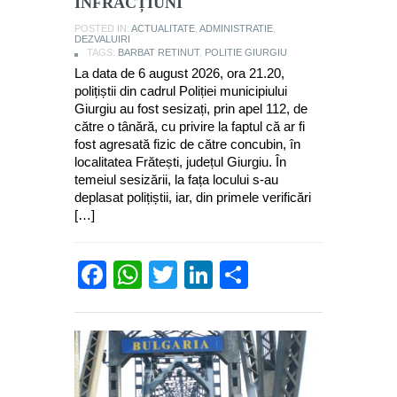
INFRACȚIUNI
POSTED IN:
ACTUALITATE
,
ADMINISTRATIE
,
DEZVALUIRI
TAGS:
BARBAT RETINUT
,
POLITIE GIURGIU
La data de 6 august 2026, ora 21.20,
polițiștii din cadrul Poliției municipiului
Giurgiu au fost sesizați, prin apel 112, de
către o tânără, cu privire la faptul că ar fi
fost agresată fizic de către concubin, în
localitatea Frătești, județul Giurgiu. În
temeiul sesizării, la fața locului s-au
deplasat polițiștii, iar, din primele verificări
[…]
Facebook
WhatsApp
Twitter
LinkedIn
Partajează