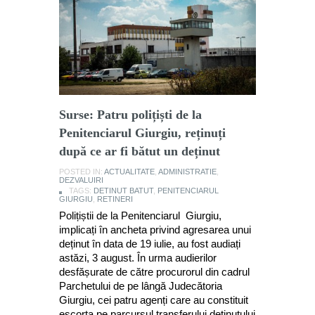
Surse: Patru polițiști de la
Penitenciarul Giurgiu, reținuți
după ce ar fi bătut un deținut
POSTED IN:
ACTUALITATE
,
ADMINISTRATIE
,
DEZVALUIRI
TAGS:
DETINUT BATUT
,
PENITENCIARUL
GIURGIU
,
RETINERI
Polițiștii de la Penitenciarul Giurgiu,
implicați în ancheta privind agresarea unui
deținut în data de 19 iulie, au fost audiați
astăzi, 3 august. În urma audierilor
desfășurate de către procurorul din cadrul
Parchetului de pe lângă Judecătoria
Giurgiu, cei patru agenți care au constituit
escorta pe parcursul transferului deținutului