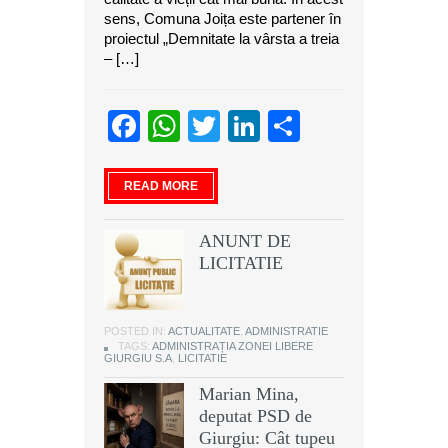
sens, Comuna Joița este partener în
proiectul „Demnitate la vârsta a treia
– […]
Facebook
WhatsApp
Twitter
LinkedIn
Partajeaz
READ MORE
ANUNT DE
LICITATIE
POSTED IN:
ACTUALITATE
,
ADMINISTRATIE
TAGS:
ADMINISTRAȚIA ZONEI LIBERE
GIURGIU S.A
,
LICITATIE
Marian Mina,
deputat PSD de
Giurgiu: Cât tupeu