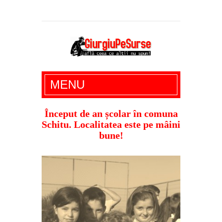
Giurgiu Pe Surse – actualitate giurgiu,
MENU
administratie giurgiu, stiri politice, social
economic, editoriale giurgiu, dezvaluiri,
Început de an școlar în comuna
Schitu. Localitatea este pe mâini
soc, cancan, stiri locale
bune!