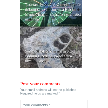
Țara face economie, Giurgiu aprinde
tiribombele: Cât consumă Bâlciul de
Sfânta Măria în plină criză energetică
națională
Surse: Pistol găsit în mâl la piciorul
Podului Bizetz , după scăderea
nivelului apei
Post your comments
Your email address will not be published.
Required fields are marked *