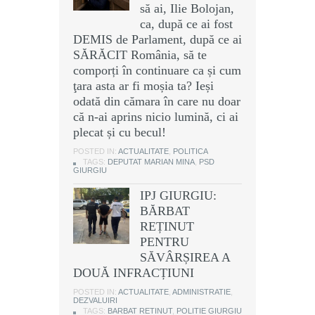
să ai, Ilie Bolojan,
ca, după ce ai fost
DEMIS de Parlament, după ce ai
SĂRĂCIT România, să te
comporți în continuare ca și cum
ţara asta ar fi moșia ta? Ieși
odată din cămara în care nu doar
că n-ai aprins nicio lumină, ci ai
plecat și cu becul!
POSTED IN:
ACTUALITATE
,
POLITICA
TAGS:
DEPUTAT MARIAN MINA
,
PSD
GIURGIU
IPJ GIURGIU:
BĂRBAT
REȚINUT
PENTRU
SĂVÂRȘIREA A
DOUĂ INFRACȚIUNI
POSTED IN:
ACTUALITATE
,
ADMINISTRATIE
,
DEZVALUIRI
TAGS:
BARBAT RETINUT
,
POLITIE GIURGIU