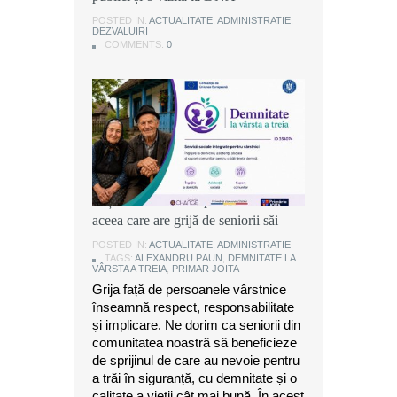
POSTED IN:
POSTED IN:
POSTED IN:
ACTUALITATE
ACTUALITATE
ACTUALITATE
,
,
,
ADMINISTRATIE
ADMINISTRATIE
ADMINISTRATIE
,
,
,
DEZVALUIRI
DEZVALUIRI
DEZVALUIRI
COMMENTS:
COMMENTS:
COMMENTS:
0
0
0
Alexandru Păun, primarul comunei
Joița: O comunitate puternică este
aceea care are grijă de seniorii săi
POSTED IN:
ACTUALITATE
,
ADMINISTRATIE
TAGS:
ALEXANDRU PĂUN
,
DEMNITATE LA
VÂRSTA A TREIA
,
PRIMAR JOITA
Grija față de persoanele vârstnice
înseamnă respect, responsabilitate
și implicare. Ne dorim ca seniorii din
comunitatea noastră să beneficieze
de sprijinul de care au nevoie pentru
a trăi în siguranță, cu demnitate și o
calitate a vieții cât mai bună. În acest