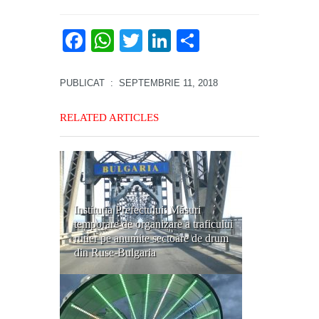
Facebook
WhatsApp
Twitter
LinkedIn
Partajează
PUBLICAT
: SEPTEMBRIE 11, 2018
RELATED ARTICLES
Instituția Prefectului: Măsuri
temporare de organizare a traficului
rutier pe anumite sectoare de drum
din Ruse-Bulgaria