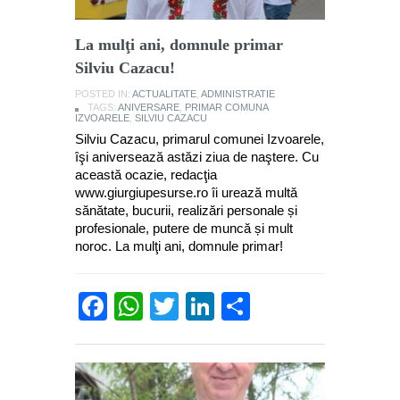
La mulţi ani, domnule primar
Silviu Cazacu!
POSTED IN:
ACTUALITATE
,
ADMINISTRATIE
TAGS:
ANIVERSARE
,
PRIMAR COMUNA
IZVOARELE
,
SILVIU CAZACU
Silviu Cazacu, primarul comunei Izvoarele,
îşi aniversează astăzi ziua de naştere. Cu
această ocazie, redacţia
www.giurgiupesurse.ro îi urează multă
sănătate, bucurii, realizări personale și
profesionale, putere de muncă și mult
noroc. La mulţi ani, domnule primar!
Facebook
WhatsApp
Twitter
LinkedIn
Partajează