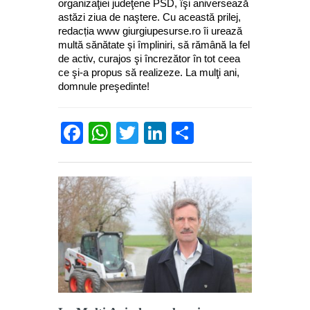
organizaţiei judeţene PSD, îşi aniversează
astăzi ziua de naştere. Cu această prilej,
redacția www giurgiupesurse.ro îi urează
multă sănătate şi împliniri, să rămână la fel
de activ, curajos şi încrezător în tot ceea
ce şi-a propus să realizeze. La mulţi ani,
domnule preşedinte!
Facebook
WhatsApp
Twitter
LinkedIn
Partajează