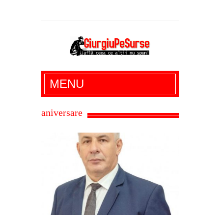
Giurgiu Pe Surse – actualitate giurgiu,
MENU
administratie giurgiu, stiri politice, social
economic, editoriale giurgiu, dezvaluiri,
aniversare
soc, cancan, stiri locale