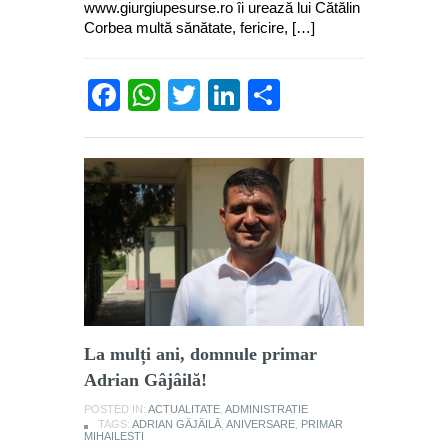
www.giurgiupesurse.ro îi urează lui Cătălin
Corbea multă sănătate, fericire, […]
Facebook
WhatsApp
Twitter
LinkedIn
Partajează
La mulți ani, domnule primar
Adrian Gâjâilă!
POSTED IN:
ACTUALITATE
,
ADMINISTRATIE
TAGS:
ADRIAN GÂJÂILĂ
,
ANIVERSARE
,
PRIMAR
MIHAILESTI