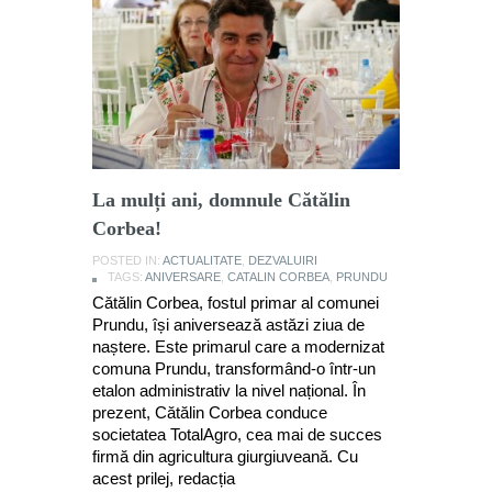
La mulți ani, domnule Cătălin
Corbea!
POSTED IN:
ACTUALITATE
,
DEZVALUIRI
TAGS:
ANIVERSARE
,
CATALIN CORBEA
,
PRUNDU
Cătălin Corbea, fostul primar al comunei
Prundu, își aniversează astăzi ziua de
naștere. Este primarul care a modernizat
comuna Prundu, transformând-o într-un
etalon administrativ la nivel național. În
prezent, Cătălin Corbea conduce
societatea TotalAgro, cea mai de succes
firmă din agricultura giurgiuveană. Cu
acest prilej, redacția