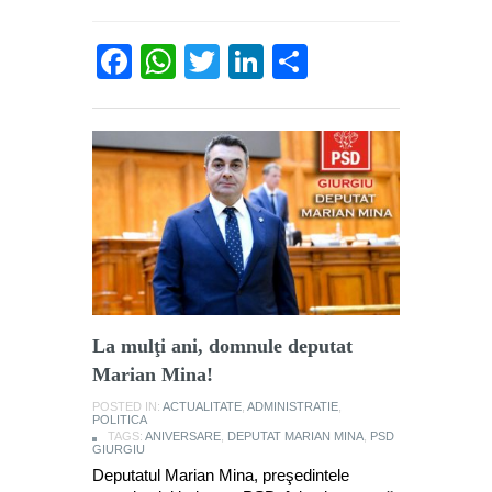
Facebook
WhatsApp
Twitter
LinkedIn
Partajează
La mulţi ani, domnule deputat
Marian Mina!
POSTED IN:
ACTUALITATE
,
ADMINISTRATIE
,
POLITICA
TAGS:
ANIVERSARE
,
DEPUTAT MARIAN MINA
,
PSD
GIURGIU
Deputatul Marian Mina, preşedintele