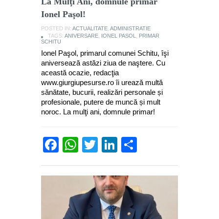
La Mulţi Ani, domnule primar
Ionel Paşol!
POSTED IN:
ACTUALITATE
,
ADMINISTRATIE
TAGS:
ANIVERSARE
,
IONEL PASOL
,
PRIMAR
SCHITU
Ionel Paşol, primarul comunei Schitu, îşi
aniversează astăzi ziua de naştere. Cu
această ocazie, redacţia
www.giurgiupesurse.ro îi urează multă
sănătate, bucurii, realizări personale și
profesionale, putere de muncă și mult
noroc. La mulţi ani, domnule primar!
Facebook
WhatsApp
Twitter
LinkedIn
Partajează