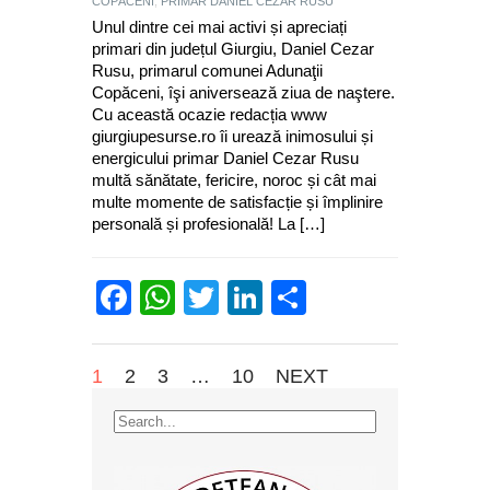
COPĂCENI
,
PRIMAR DANIEL CEZAR RUSU
Unul dintre cei mai activi și apreciați
primari din județul Giurgiu, Daniel Cezar
Rusu, primarul comunei Adunaţii
Copăceni, îşi aniversează ziua de naştere.
Cu această ocazie redacția www
giurgiupesurse.ro îi urează inimosului și
energicului primar Daniel Cezar Rusu
multă sănătate, fericire, noroc și cât mai
multe momente de satisfacție și împlinire
personală și profesională! La […]
Facebook
WhatsApp
Twitter
LinkedIn
Partajează
1
2
3
…
10
NEXT