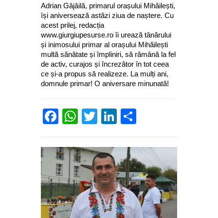
Adrian Gâjâilă, primarul orașului Mihăilești,
își aniversează astăzi ziua de naștere. Cu
acest prilej, redacția
www.giurgiupesurse.ro îi urează tânărului
și inimosului primar al orașului Mihăilești
multă sănătate și împliniri, să rămână la fel
de activ, curajos și încrezător în tot ceea
ce și-a propus să realizeze. La mulți ani,
domnule primar! O aniversare minunată!
Facebook
WhatsApp
Twitter
LinkedIn
Partajează