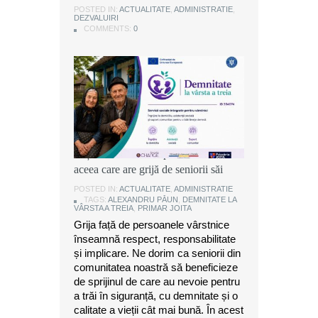
POSTED IN:
POSTED IN:
POSTED IN:
ACTUALITATE
ACTUALITATE
ACTUALITATE
,
,
,
ADMINISTRATIE
ADMINISTRATIE
ADMINISTRATIE
,
,
,
DEZVALUIRI
DEZVALUIRI
DEZVALUIRI
COMMENTS:
COMMENTS:
COMMENTS:
0
0
0
Alexandru Păun, primarul comunei
Joița: O comunitate puternică este
aceea care are grijă de seniorii săi
POSTED IN:
ACTUALITATE
,
ADMINISTRATIE
TAGS:
ALEXANDRU PĂUN
,
DEMNITATE LA
VÂRSTA A TREIA
,
PRIMAR JOITA
Grija față de persoanele vârstnice
înseamnă respect, responsabilitate
și implicare. Ne dorim ca seniorii din
comunitatea noastră să beneficieze
de sprijinul de care au nevoie pentru
a trăi în siguranță, cu demnitate și o
calitate a vieții cât mai bună. În acest