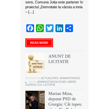
sens, Comuna Joița este partener în
proiectul „Demnitate la vârsta a treia
– […]
Facebook
WhatsApp
Twitter
LinkedIn
Partajeaz
READ MORE
ANUNT DE
LICITATIE
POSTED IN:
ACTUALITATE
,
ADMINISTRATIE
TAGS:
ADMINISTRAȚIA ZONEI LIBERE
GIURGIU S.A
,
LICITATIE
Marian Mina,
deputat PSD de
Giurgiu: Cât tupeu