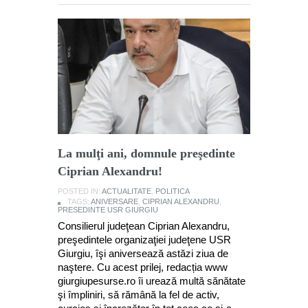
La mulţi ani, domnule preşedinte
Ciprian Alexandru!
POSTED IN:
ACTUALITATE
,
POLITICA
TAGS:
ANIVERSARE
,
CIPRIAN ALEXANDRU
,
PRESEDINTE USR GIURGIU
Consilierul judeţean Ciprian Alexandru,
preşedintele organizaţiei judeţene USR
Giurgiu, îşi aniversează astăzi ziua de
naştere. Cu acest prilej, redacția www
giurgiupesurse.ro îi urează multă sănătate
şi împliniri, să rămână la fel de activ,