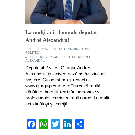
La mulţi ani, domnule deputat
Andrei Alexandru!
POSTED IN:
ACTUALITATE
,
ADMINISTRATIE
,
POLITICA
TAGS:
ANIVERSARE
,
DEPUTAT ANDREI
ALEXANDRU
Deputatul PNL de Giurgiu, Andrei
Alexandru, îşi aniversează astăzi ziua de
naştere. Cu acest prilej, redacţia
www.giurgiupesurse.ro îi urează multă
sănătate, bucurii, realizări personale și
profesionale, fericire și mult noroc. La mulți
ani sănătoşi şi fericiţi!
Facebook
WhatsApp
Twitter
LinkedIn
Partajează