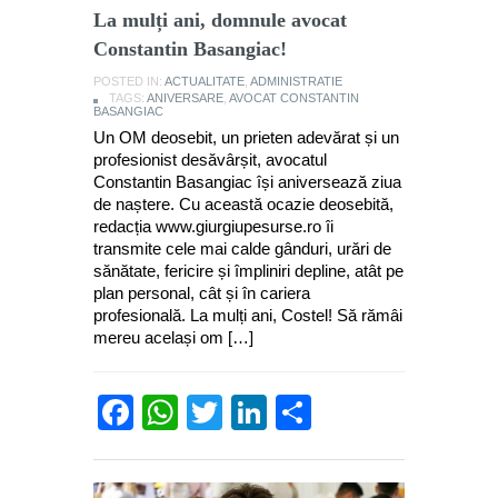
La mulți ani, domnule avocat
Constantin Basangiac!
POSTED IN:
ACTUALITATE
,
ADMINISTRATIE
TAGS:
ANIVERSARE
,
AVOCAT CONSTANTIN
BASANGIAC
Un OM deosebit, un prieten adevărat și un
profesionist desăvârșit, avocatul
Constantin Basangiac își aniversează ziua
de naștere. Cu această ocazie deosebită,
redacția www.giurgiupesurse.ro îi
transmite cele mai calde gânduri, urări de
sănătate, fericire și împliniri depline, atât pe
plan personal, cât și în cariera
profesională. La mulți ani, Costel! Să rămâi
mereu același om […]
Facebook
WhatsApp
Twitter
LinkedIn
Partajează