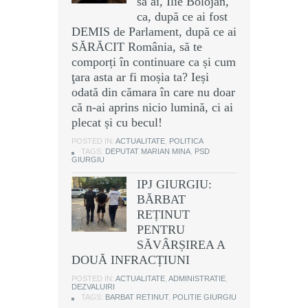
să ai, Ilie Bolojan,
ca, după ce ai fost
DEMIS de Parlament, după ce ai
SĂRĂCIT România, să te
comporți în continuare ca și cum
ţara asta ar fi moșia ta? Ieși
odată din cămara în care nu doar
că n-ai aprins nicio lumină, ci ai
plecat și cu becul!
POSTED IN:
ACTUALITATE
,
POLITICA
TAGS:
DEPUTAT MARIAN MINA
,
PSD
GIURGIU
IPJ GIURGIU:
BĂRBAT
REȚINUT
PENTRU
SĂVÂRȘIREA A
DOUĂ INFRACȚIUNI
POSTED IN:
ACTUALITATE
,
ADMINISTRATIE
,
DEZVALUIRI
TAGS:
BARBAT RETINUT
,
POLITIE GIURGIU