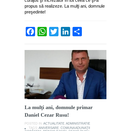
curajos şi încrezător în tot ceea ce şi-a
propus să realizeze. La mulţi ani, domnule
preşedinte!
Facebook
WhatsApp
Twitter
LinkedIn
Partajează
La mulţi ani, domnule primar
Daniel Cezar Rusu!
POSTED IN:
ACTUALITATE
,
ADMINISTRATIE
TAGS:
ANIVERSARE
,
COMUNA ADUNAŢII