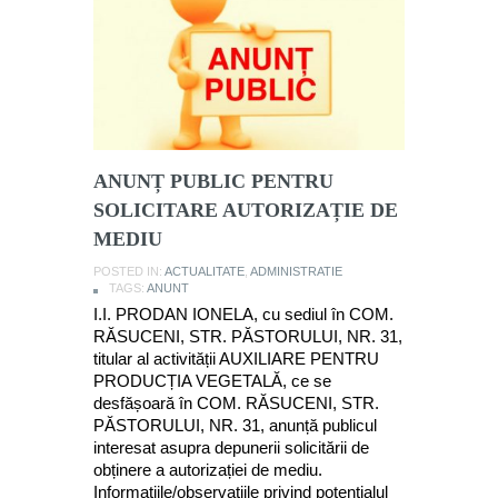
ANUNȚ PUBLIC PENTRU
SOLICITARE AUTORIZAȚIE DE
MEDIU
POSTED IN:
ACTUALITATE
,
ADMINISTRATIE
TAGS:
ANUNT
I.I. PRODAN IONELA, cu sediul în COM.
RĂSUCENI, STR. PĂSTORULUI, NR. 31,
titular al activității AUXILIARE PENTRU
PRODUCȚIA VEGETALĂ, ce se
desfășoară în COM. RĂSUCENI, STR.
PĂSTORULUI, NR. 31, anunță publicul
interesat asupra depunerii solicitării de
obținere a autorizației de mediu.
Informațiile/observațiile privind potențialul