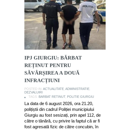
IPJ GIURGIU: BĂRBAT
REȚINUT PENTRU
SĂVÂRȘIREA A DOUĂ
INFRACȚIUNI
POSTED IN:
ACTUALITATE
,
ADMINISTRATIE
,
DEZVALUIRI
TAGS:
BARBAT RETINUT
,
POLITIE GIURGIU
La data de 6 august 2026, ora 21.20,
polițiștii din cadrul Poliției municipiului
Giurgiu au fost sesizați, prin apel 112, de
către o tânără, cu privire la faptul că ar fi
fost agresată fizic de către concubin, în