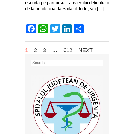
escorta pe parcursul transferului deținutului
de la penitenciar la Spitalul Județean […]
Facebook
WhatsApp
Twitter
LinkedIn
Partajează
1
2
3
…
612
NEXT