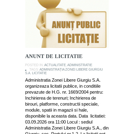
ANUNT DE LICITATIE
POSTED IN:
ACTUALITATE
,
ADMINISTRATIE
TAGS:
ADMINISTRAȚIA ZONEI LIBERE GIURGIU
S.A
,
LICITATIE
Administratia Zonei Libere Giurgiu S.A.
organizeaza licitatii publice, in conditiile
prevazute de H.G. nr. 1669/2004 pentru:
Inchirierea de terenuri; Inchirierea de
birouri, platforme, constructii speciale,
module, spatii in magazii si hale,
disponibile la aceasta data. Data licitatiei:
03.09.2026 ora 11:00 Locul : sediul
Administratia Zonei Libere Giurgiu S.A., din
Giurgiu, sos. Portului nr.1-2. La licitatii pot