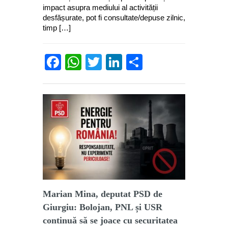
impact asupra mediului al activității
desfășurate, pot fi consultate/depuse zilnic,
timp […]
Facebook
WhatsApp
Twitter
LinkedIn
Partajează
Marian Mina, deputat PSD de
Giurgiu: Bolojan, PNL și USR
continuă să se joace cu securitatea