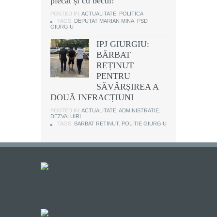
plecat și cu becul!
POSTED IN:
ACTUALITATE
,
POLITICA
TAGS:
DEPUTAT MARIAN MINA
,
PSD
GIURGIU
IPJ GIURGIU:
BĂRBAT
REȚINUT
PENTRU
SĂVÂRȘIREA A
DOUĂ INFRACȚIUNI
POSTED IN:
ACTUALITATE
,
ADMINISTRATIE
,
DEZVALUIRI
TAGS:
BARBAT RETINUT
,
POLITIE GIURGIU