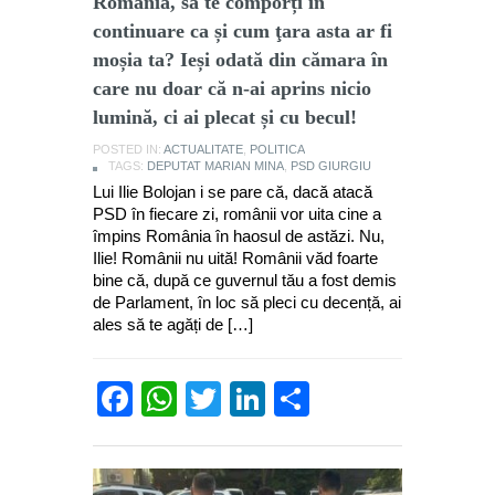
România, să te comporți în
continuare ca și cum ţara asta ar fi
moșia ta? Ieși odată din cămara în
care nu doar că n-ai aprins nicio
lumină, ci ai plecat și cu becul!
POSTED IN:
ACTUALITATE
,
POLITICA
TAGS:
DEPUTAT MARIAN MINA
,
PSD GIURGIU
Lui Ilie Bolojan i se pare că, dacă atacă
PSD în fiecare zi, românii vor uita cine a
împins România în haosul de astăzi. Nu,
Ilie! Românii nu uită! Românii văd foarte
bine că, după ce guvernul tău a fost demis
de Parlament, în loc să pleci cu decență, ai
ales să te agăți de […]
Facebook
WhatsApp
Twitter
LinkedIn
Partajează