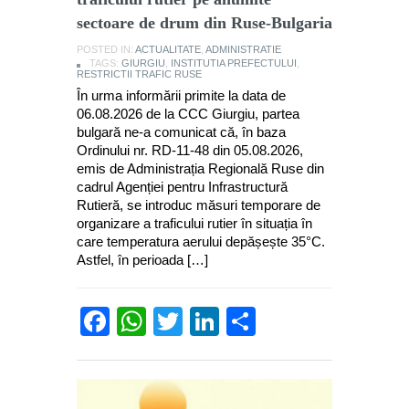
sectoare de drum din Ruse-Bulgaria
POSTED IN:
ACTUALITATE
,
ADMINISTRATIE
TAGS:
GIURGIU
,
INSTITUTIA PREFECTULUI
,
RESTRICTII TRAFIC RUSE
În urma informării primite la data de
06.08.2026 de la CCC Giurgiu, partea
bulgară ne-a comunicat că, în baza
Ordinului nr. RD-11-48 din 05.08.2026,
emis de Administrația Regională Ruse din
cadrul Agenției pentru Infrastructură
Rutieră, se introduc măsuri temporare de
organizare a traficului rutier în situația în
care temperatura aerului depășește 35°C.
Astfel, în perioada […]
Facebook
WhatsApp
Twitter
LinkedIn
Partajează