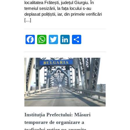
localitatea Frătești, județul Giurgiu. În
temeiul sesizării, la fața locului s-au
deplasat polițiștii, iar, din primele verificări
[…]
Facebook
WhatsApp
Twitter
LinkedIn
Partajează
Instituția Prefectului: Măsuri
temporare de organizare a
traficului rutier pe anumite