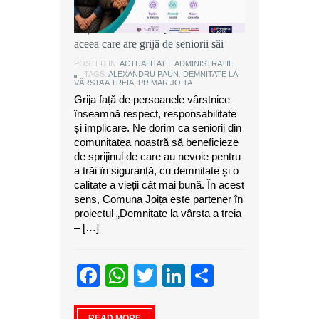
Alexandru Păun, primarul comunei
Joița: O comunitate puternică este
aceea care are grijă de seniorii săi
POSTED IN:
ACTUALITATE
,
ADMINISTRATIE
TAGS:
ALEXANDRU PĂUN
,
DEMNITATE LA
VÂRSTA A TREIA
,
PRIMAR JOITA
Grija față de persoanele vârstnice
înseamnă respect, responsabilitate
și implicare. Ne dorim ca seniorii din
comunitatea noastră să beneficieze
de sprijinul de care au nevoie pentru
a trăi în siguranță, cu demnitate și o
calitate a vieții cât mai bună. În acest
sens, Comuna Joița este partener în
proiectul „Demnitate la vârsta a treia
– […]
Facebook
WhatsApp
Twitter
LinkedIn
Partajeaz
READ MORE