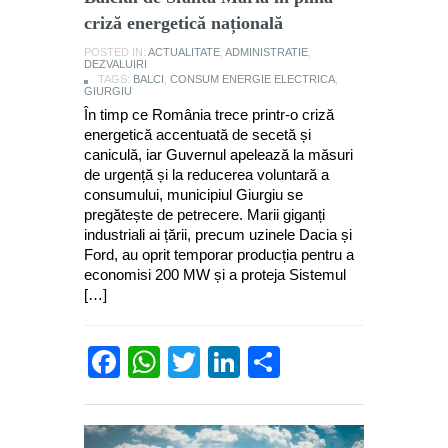
criză energetică națională
POSTED IN:
ACTUALITATE
,
ADMINISTRATIE
,
DEZVALUIRI
TAGS:
BALCI
,
CONSUM ENERGIE ELECTRICA
,
GIURGIU
În timp ce România trece printr-o criză
energetică accentuată de secetă și
caniculă, iar Guvernul apelează la măsuri
de urgență și la reducerea voluntară a
consumului, municipiul Giurgiu se
pregătește de petrecere. Marii giganți
industriali ai țării, precum uzinele Dacia și
Ford, au oprit temporar producția pentru a
economisi 200 MW și a proteja Sistemul
[…]
Facebook
WhatsApp
Twitter
LinkedIn
Partajează