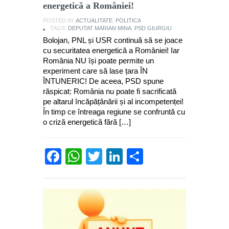
energetică a României!
POSTED IN:
ACTUALITATE
,
POLITICA
TAGS:
DEPUTAT MARIAN MINA
,
PSD GIURGIU
Bolojan, PNL și USR continuă să se joace
cu securitatea energetică a României! Iar
România NU își poate permite un
experiment care să lase țara ÎN
ÎNTUNERIC! De aceea, PSD spune
răspicat: România nu poate fi sacrificată
pe altarul încăpățânării și al incompetenței!
În timp ce întreaga regiune se confruntă cu
o criză energetică fără […]
Facebook
WhatsApp
Twitter
LinkedIn
Partajează