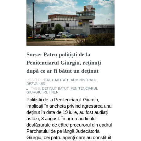
Surse: Patru polițiști de la
Penitenciarul Giurgiu, reținuți
după ce ar fi bătut un deținut
POSTED IN:
ACTUALITATE
,
ADMINISTRATIE
,
DEZVALUIRI
TAGS:
DETINUT BATUT
,
PENITENCIARUL
GIURGIU
,
RETINERI
Polițiștii de la Penitenciarul Giurgiu,
implicați în ancheta privind agresarea unui
deținut în data de 19 iulie, au fost audiați
astăzi, 3 august. În urma audierilor
desfășurate de către procurorul din cadrul
Parchetului de pe lângă Judecătoria
Giurgiu, cei patru agenți care au constituit