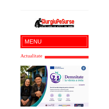
Giurgiu Pe Surse – actualitate giurgiu,
MENU
administratie giurgiu, stiri politice, social
economic, editoriale giurgiu, dezvaluiri,
Actualitate
soc, cancan, stiri locale