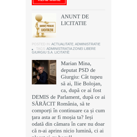
ANUNT DE
LICITATIE
POSTED IN:
ACTUALITATE
,
ADMINISTRATIE
TAGS:
ADMINISTRAȚIA ZONEI LIBERE
GIURGIU S.A
,
LICITATIE
Marian Mina,
deputat PSD de
Giurgiu: Cât tupeu
să ai, Ilie Bolojan,
ca, după ce ai fost
DEMIS de Parlament, după ce ai
SĂRĂCIT România, să te
comporți în continuare ca și cum
ţara asta ar fi moșia ta? Ieși
odată din cămara în care nu doar
că n-ai aprins nicio lumină, ci ai