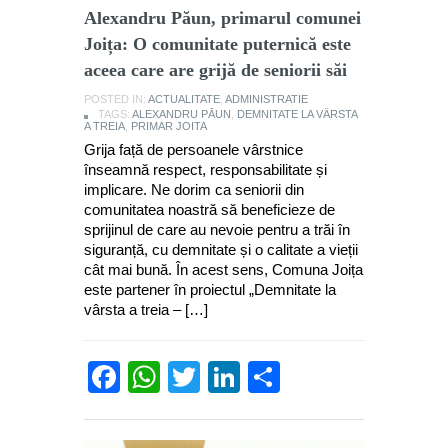
Alexandru Păun, primarul comunei
Joița: O comunitate puternică este
aceea care are grijă de seniorii săi
POSTED IN:
ACTUALITATE
,
ADMINISTRATIE
TAGS:
ALEXANDRU PĂUN
,
DEMNITATE LA VÂRSTA
A TREIA
,
PRIMAR JOITA
Grija față de persoanele vârstnice
înseamnă respect, responsabilitate și
implicare. Ne dorim ca seniorii din
comunitatea noastră să beneficieze de
sprijinul de care au nevoie pentru a trăi în
siguranță, cu demnitate și o calitate a vieții
cât mai bună. În acest sens, Comuna Joița
este partener în proiectul „Demnitate la
vârsta a treia – […]
Facebook
WhatsApp
Twitter
LinkedIn
Partajează