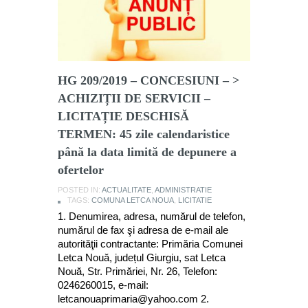
HG 209/2019 – CONCESIUNI – >
ACHIZIȚII DE SERVICII –
LICITAȚIE DESCHISĂ
TERMEN: 45 zile calendaristice
până la data limită de depunere a
ofertelor
POSTED IN:
ACTUALITATE
,
ADMINISTRATIE
TAGS:
COMUNA LETCA NOUA
,
LICITATIE
1. Denumirea, adresa, numărul de telefon,
numărul de fax şi adresa de e-mail ale
autorităţii contractante: Primăria Comunei
Letca Nouă, județul Giurgiu, sat Letca
Nouă, Str. Primăriei, Nr. 26, Telefon:
0246260015, e-mail:
letcanouaprimaria@yahoo.com 2.