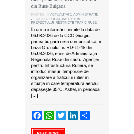
din Ruse-Bulgaria
POSTED IN:
ACTUALITATE
,
ADMINISTRATIE
TAGS:
GIURGIU
,
INSTITUTIA
PREFECTULUI
,
RESTRICTII TRAFIC RUSE
În urma informării primite la data de
06.08.2026 de la CCC Giurgiu,
partea bulgară ne-a comunicat că, în
baza Ordinului nr. RD-11-48 din
05.08.2026, emis de Administrația
Regională Ruse din cadrul Agenției
pentru Infrastructură Rutieră, se
introduc măsuri temporare de
organizare a traficului rutier în
situația în care temperatura aerului
depășește 35°C. Astfel, în perioada
[…]
Facebook
WhatsApp
Twitter
LinkedIn
Partajeaz
READ MORE