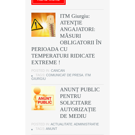
ITM Giurgiu:
ATENŢIE
ANGAJATORI:
MĂSURI
OBLIGATORII ÎN
PERIOADA CU
TEMPERATURI RIDICATE
EXTREME !
POSTED IN:
CANCAN
TAGS:
COMUNICAT DE PRESA
,
ITM
GIURGIU
ANUNȚ PUBLIC
PENTRU
SOLICITARE
AUTORIZAȚIE
DE MEDIU
POSTED IN:
ACTUALITATE
,
ADMINISTRATIE
TAGS:
ANUNT