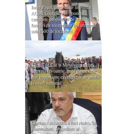
Ionel Paşol, preşedinte interimar
ACoR Giurgiu: Ne opunem
categoric propunerii de desființare a
funcției de viceprimar în comunele
sub 1500 de locuitori!
Târgul de Cai și Meșteșugari din
comuna Izvoarele, unul dintre cele
mai importante evenimente de profil
la nivel național!
Ciprian Alexandru a fost reales, în
unanimitate, preşedinte al