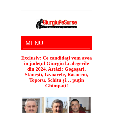
Giurgiu Pe Surse – actualitate giurgiu,
MENU
administratie giurgiu, stiri politice, social
economic, editoriale giurgiu, dezvaluiri,
Exclusiv: Ce candidaţi vom avea
în judeţul Giurgiu la alegerile
soc, cancan, stiri locale
din 2024. Astăzi: Gogoşari,
Stăneşti, Izvoarele, Răsuceni,
Toporu, Schitu şi… puţin
Ghimpaţi!