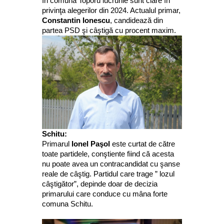
În comuna Toporu lucrurile sunt clare în
privinţa alegerilor din 2024. Actualul primar,
Constantin Ionescu
, candidează din
partea PSD şi câştigă cu procent maxim.
Schitu:
Primarul
Ionel Paşol
este curtat de către
toate partidele, conştiente fiind că acesta
nu poate avea un contracandidat cu şanse
reale de câştig. Partidul care trage ” lozul
câştigător”, depinde doar de decizia
primarului care conduce cu mâna forte
comuna Schitu.