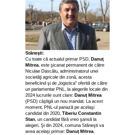
Stăneşti:
Cu toate că actualul primar PSD,
Danuţ
Mitrea
, este şicanat permanent de către
Niculae Dascălu, administratorul unei
societăţi agricole din zonă, acesta
beneficiind şi de „logistica” oferită de către
un parlamentar PNL, la alegerile locale din
2024 lucrurile sunt clare:
Danuţ Mitrea
(PSD) câştigă un nou mandat. La acest
moment, PNL-ul pariază pe acelaşi
candidat din 2020,
Tiberiu Constantin
Stan
, un candidat fără vreo şansă la
alegeri. Şi din 2024, comuna Stăneşti va
avea acelaşi primar:
Danuţ Mitrea
.