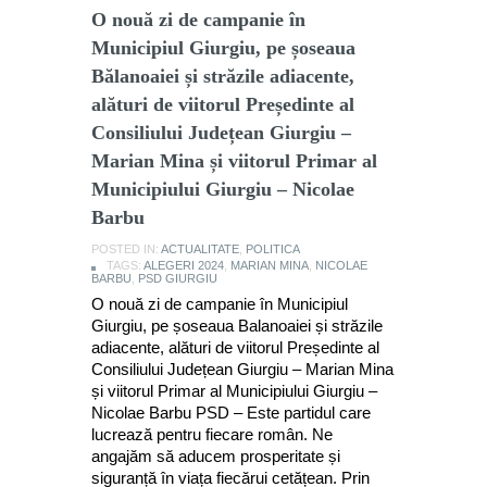
O nouă zi de campanie în
Municipiul Giurgiu, pe șoseaua
Bălanoaiei și străzile adiacente,
alături de viitorul Președinte al
Consiliului Județean Giurgiu –
Marian Mina și viitorul Primar al
Municipiului Giurgiu – Nicolae
Barbu
POSTED IN:
ACTUALITATE
,
POLITICA
TAGS:
ALEGERI 2024
,
MARIAN MINA
,
NICOLAE
BARBU
,
PSD GIURGIU
O nouă zi de campanie în Municipiul
Giurgiu, pe șoseaua Balanoaiei și străzile
adiacente, alături de viitorul Președinte al
Consiliului Județean Giurgiu – Marian Mina
și viitorul Primar al Municipiului Giurgiu –
Nicolae Barbu PSD – Este partidul care
lucrează pentru fiecare român. Ne
angajăm să aducem prosperitate și
siguranță în viața fiecărui cetățean. Prin