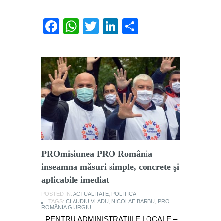
Facebook
WhatsApp
Twitter
LinkedIn
Partajează
PROmisiunea PRO România
inseamna măsuri simple, concrete şi
aplicabile imediat
POSTED IN:
ACTUALITATE
,
POLITICA
TAGS:
CLAUDIU VLADU
,
NICOLAE BARBU
,
PRO
ROMÂNIA GIURGIU
PENTRU ADMINISTRATIILE LOCALE –