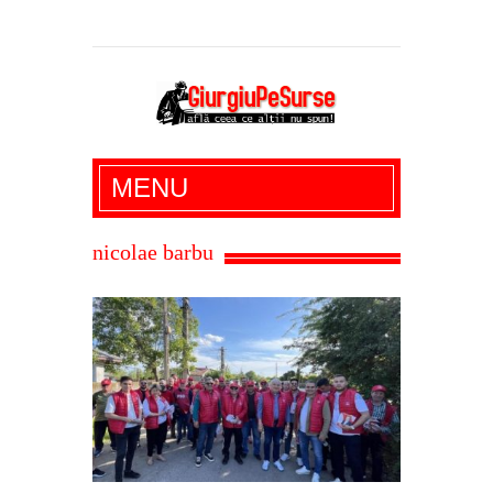
Giurgiu Pe Surse – actualitate giurgiu,
MENU
administratie giurgiu, stiri politice, social
economic, editoriale giurgiu, dezvaluiri,
nicolae barbu
soc, cancan, stiri locale