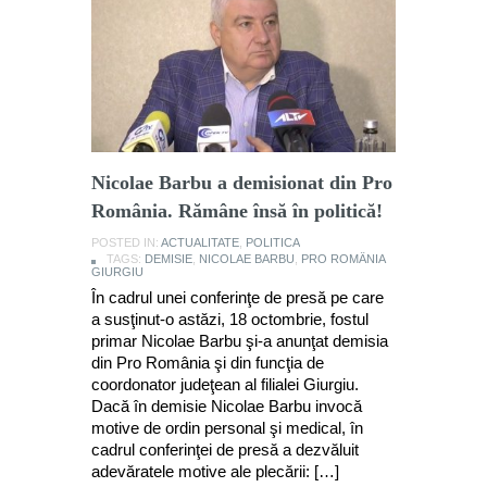
Nicolae Barbu a demisionat din Pro
România. Rămâne însă în politică!
POSTED IN:
ACTUALITATE
,
POLITICA
TAGS:
DEMISIE
,
NICOLAE BARBU
,
PRO ROMÂNIA
GIURGIU
În cadrul unei conferinţe de presă pe care
a susţinut-o astăzi, 18 octombrie, fostul
primar Nicolae Barbu şi-a anunţat demisia
din Pro România şi din funcţia de
coordonator judeţean al filialei Giurgiu.
Dacă în demisie Nicolae Barbu invocă
motive de ordin personal şi medical, în
cadrul conferinţei de presă a dezvăluit
adevăratele motive ale plecării: […]