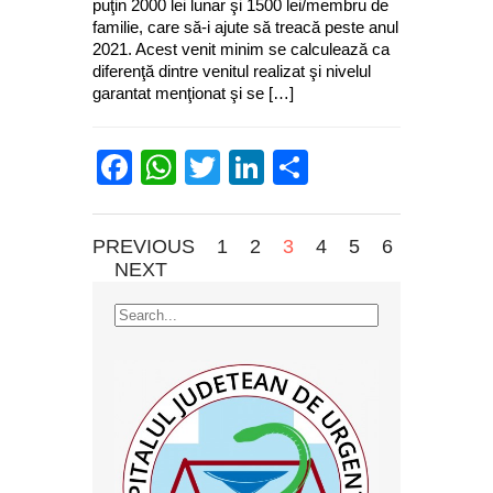
puţin 2000 lei lunar şi 1500 lei/membru de
familie, care să-i ajute să treacă peste anul
2021. Acest venit minim se calculează ca
diferenţă dintre venitul realizat şi nivelul
garantat menţionat şi se […]
Facebook
WhatsApp
Twitter
LinkedIn
Partajează
PREVIOUS
1
2
3
4
5
6
NEXT