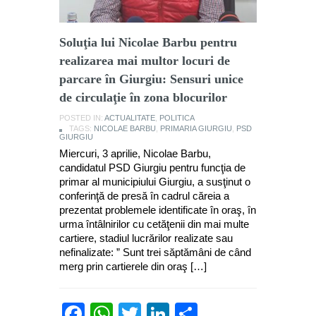
Soluţia lui Nicolae Barbu pentru
realizarea mai multor locuri de
parcare în Giurgiu: Sensuri unice
de circulaţie în zona blocurilor
POSTED IN:
ACTUALITATE
,
POLITICA
TAGS:
NICOLAE BARBU
,
PRIMARIA GIURGIU
,
PSD
GIURGIU
Miercuri, 3 aprilie, Nicolae Barbu,
candidatul PSD Giurgiu pentru funcţia de
primar al municipiului Giurgiu, a susţinut o
conferinţă de presă în cadrul căreia a
prezentat problemele identificate în oraş, în
urma întâlnirilor cu cetăţenii din mai multe
cartiere, stadiul lucrărilor realizate sau
nefinalizate: ” Sunt trei săptămâni de când
merg prin cartierele din oraş […]
Facebook
WhatsApp
Twitter
LinkedIn
Partajează