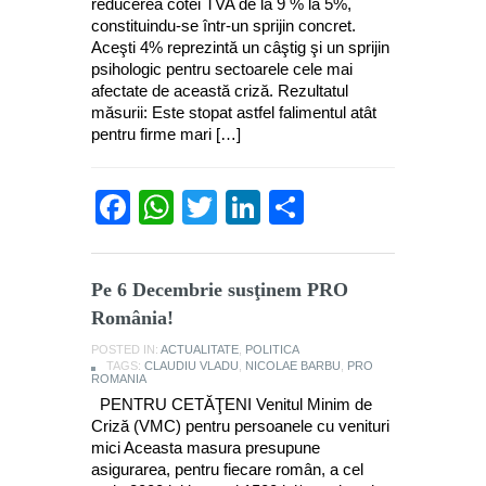
reducerea cotei TVA de la 9 % la 5%,
constituindu-se într-un sprijin concret.
Aceşti 4% reprezintă un câştig şi un sprijin
psihologic pentru sectoarele cele mai
afectate de această criză. Rezultatul
măsurii: Este stopat astfel falimentul atât
pentru firme mari […]
Facebook
WhatsApp
Twitter
LinkedIn
Partajează
Pe 6 Decembrie susţinem PRO
România!
POSTED IN:
ACTUALITATE
,
POLITICA
TAGS:
CLAUDIU VLADU
,
NICOLAE BARBU
,
PRO
ROMANIA
PENTRU CETĂŢENI Venitul Minim de
Criză (VMC) pentru persoanele cu venituri
mici Aceasta masura presupune
asigurarea, pentru fiecare român, a cel