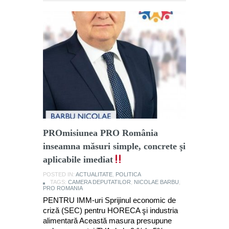
PROmisiunea PRO România
inseamna măsuri simple, concrete şi
aplicabile imediat
POSTED IN:
ACTUALITATE
,
POLITICA
TAGS:
CAMERA DEPUTATILOR
,
NICOLAE BARBU
,
PRO ROMANIA
PENTRU IMM-uri Sprijinul economic de
criză (SEC) pentru HORECA şi industria
alimentară Această masura presupune