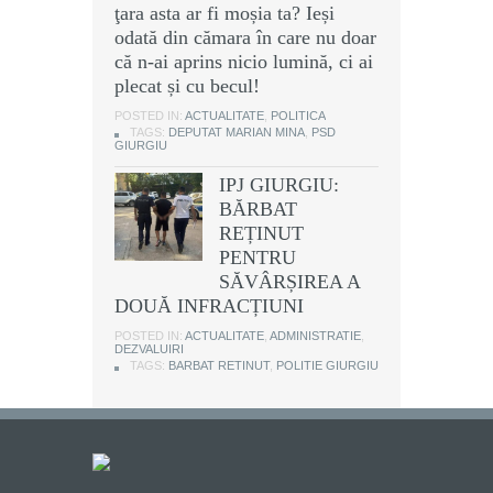
ţara asta ar fi moșia ta? Ieși
odată din cămara în care nu doar
că n-ai aprins nicio lumină, ci ai
plecat și cu becul!
POSTED IN:
ACTUALITATE
,
POLITICA
TAGS:
DEPUTAT MARIAN MINA
,
PSD
GIURGIU
IPJ GIURGIU:
BĂRBAT
REȚINUT
PENTRU
SĂVÂRȘIREA A
DOUĂ INFRACȚIUNI
POSTED IN:
ACTUALITATE
,
ADMINISTRATIE
,
DEZVALUIRI
TAGS:
BARBAT RETINUT
,
POLITIE GIURGIU