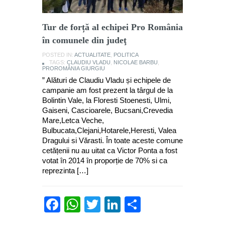
Tur de forță al echipei Pro România
în comunele din judeţ
POSTED IN:
ACTUALITATE
,
POLITICA
TAGS:
CLAUDIU VLADU
,
NICOLAE BARBU
,
PROROMÂNIA GIURGIU
” Alături de Claudiu Vladu și echipele de
campanie am fost prezent la târgul de la
Bolintin Vale, la Floresti Stoenesti, Ulmi,
Gaiseni, Cascioarele, Bucsani,Crevedia
Mare,Letca Veche,
Bulbucata,Clejani,Hotarele,Heresti, Valea
Dragului si Vărasti. În toate aceste comune
cetățenii nu au uitat ca Victor Ponta a fost
votat în 2014 în proporție de 70% si ca
reprezinta […]
Facebook
WhatsApp
Twitter
LinkedIn
Partajează