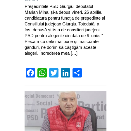
Preşedintele PSD Giurgiu, deputatul
Marian Mina, şi-a depus vineri, 26 aprilie,
candidatura pentru funcţia de preşedinte al
Consiliului judeţean Giurgiu. Totodată, a
fost depusă şi lista de consilieri judeţeni
PSD pentru alegerile din data de 9 iunie: ”
Plecăm cu cele mai bune şi mai curate
gânduri, ne dorim să câştigăm aceste
alegeri. Încrederea mea […]
Facebook
WhatsApp
Twitter
LinkedIn
Partajează