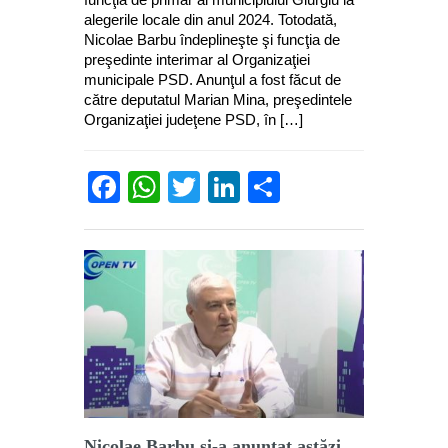
alegerile locale din anul 2024. Totodată,
Nicolae Barbu îndeplineşte şi funcţia de
preşedinte interimar al Organizaţiei
municipale PSD. Anunţul a fost făcut de
către deputatul Marian Mina, preşedintele
Organizaţiei judeţene PSD, în […]
Facebook
WhatsApp
Twitter
LinkedIn
Partajează
Nicolae Barbu şi-a anunţat astăzi