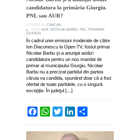
candidatura la primăria Giurgiu.
PNL sau AUR?
POSTED IN:
CANCAN
TAGS:
AUR
,
NICOLAE BARBU
,
PNL
,
PRIMARIA
GIURGIU
În cadrul unei emisiuni moderate de către
Ion Diaconescu la Open TV, fostul primar
Nicolae Barbu şi-a anunţat astăzi
candidatura pentru un nou mandat de
primar al municipiului Giurgiu. Nicolae
Barbu nu a precizat partidul din partea
căruia va candida, spunând doar că a fost
ofertat de toate partidele, cu o singură
excepţie. În judeţul […]
Facebook
WhatsApp
Twitter
LinkedIn
Partajează