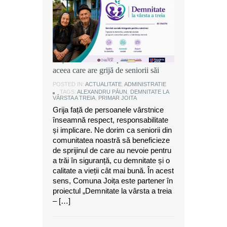
Alexandru Păun, primarul comunei
Joița: O comunitate puternică este
aceea care are grijă de seniorii săi
POSTED IN:
ACTUALITATE
,
ADMINISTRATIE
TAGS:
ALEXANDRU PĂUN
,
DEMNITATE LA
VÂRSTA A TREIA
,
PRIMAR JOITA
Grija față de persoanele vârstnice
înseamnă respect, responsabilitate
și implicare. Ne dorim ca seniorii din
comunitatea noastră să beneficieze
de sprijinul de care au nevoie pentru
a trăi în siguranță, cu demnitate și o
calitate a vieții cât mai bună. În acest
sens, Comuna Joița este partener în
proiectul „Demnitate la vârsta a treia
– […]