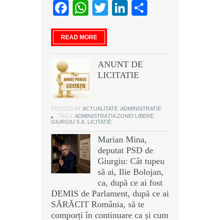
Facebook
WhatsApp
Twitter
LinkedIn
Partajeaz
READ MORE
ANUNT DE
LICITATIE
POSTED IN:
ACTUALITATE
,
ADMINISTRATIE
TAGS:
ADMINISTRAȚIA ZONEI LIBERE
GIURGIU S.A
,
LICITATIE
Marian Mina,
deputat PSD de
Giurgiu: Cât tupeu
să ai, Ilie Bolojan,
ca, după ce ai fost
DEMIS de Parlament, după ce ai
SĂRĂCIT România, să te
comporți în continuare ca și cum