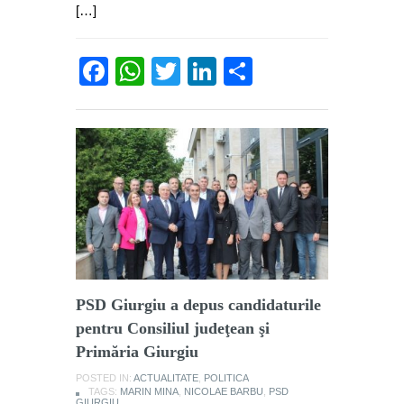
[…]
Facebook
WhatsApp
Twitter
LinkedIn
Partajează
PSD Giurgiu a depus candidaturile
pentru Consiliul judeţean şi
Primăria Giurgiu
POSTED IN:
ACTUALITATE
,
POLITICA
TAGS:
MARIN MINA
,
NICOLAE BARBU
,
PSD
GIURGIU