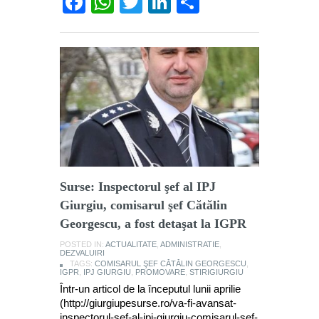
Facebook
WhatsApp
Twitter
LinkedIn
Partajează
Surse: Inspectorul şef al IPJ
Giurgiu, comisarul şef Cătălin
Georgescu, a fost detaşat la IGPR
POSTED IN:
ACTUALITATE
,
ADMINISTRATIE
,
DEZVALUIRI
TAGS:
COMISARUL ŞEF CĂTĂLIN GEORGESCU
,
IGPR
,
IPJ GIURGIU
,
PROMOVARE
,
STIRIGIURGIU
Într-un articol de la începutul lunii aprilie
(http://giurgiupesurse.ro/va-fi-avansat-
inspectorul-sef-al-ipj-giurgiu-comisarul-sef-