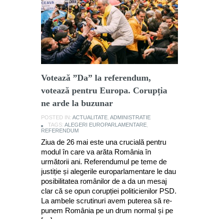
Votează ”Da” la referendum,
votează pentru Europa. Corupția
ne arde la buzunar
POSTED IN:
ACTUALITATE
,
ADMINISTRATIE
TAGS:
ALEGERI EUROPARLAMENTARE
,
REFERENDUM
Ziua de 26 mai este una crucială pentru
modul în care va arăta România în
următorii ani. Referendumul pe teme de
justiție și alegerile europarlamentare le dau
posibilitatea românilor de a da un mesaj
clar că se opun corupției politicienilor PSD.
La ambele scrutinuri avem puterea să re-
punem România pe un drum normal și pe