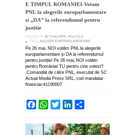
E TIMPUL ROMANIEI-Votam
PNL la alegerile europarlamentare
si „DA” la referendumul pentru
justitie
POSTED IN:
ACTUALITATE
,
POLITICA
TAGS:
ALEGERI EUROPARLAMENTARE
Pe 26 mai, NOI votăm PNL la alegerile
europarlamentare și DA la referendumul
pentru justiție! Pe 26 mai, NOI votăm
pentru România! TU pentru cine votezi?
Comandat de către PNL, executat de SC
Actual Media Press SRL, cod mandatar
financiar:41190007
Facebook
WhatsApp
Twitter
LinkedIn
Partajează