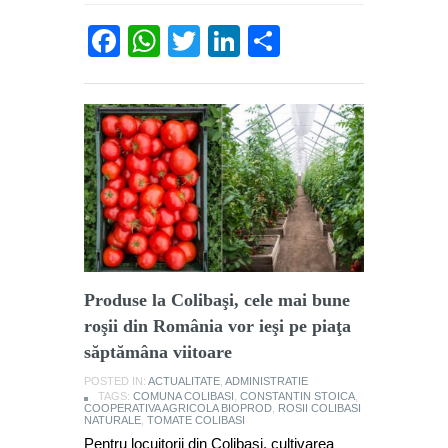
Facebook
WhatsApp
Twitter
LinkedIn
Partajează
Produse la Colibaşi, cele mai bune
roşii din România vor ieşi pe piaţa
săptămâna viitoare
POSTED IN:
ACTUALITATE
,
ADMINISTRATIE
TAGS:
COMUNA COLIBASI
,
CONSTANTIN STOICA
,
COOPERATIVA AGRICOLA BIOPROD
,
ROSII COLIBASI
NATURALE
,
TOMATE COLIBASI
Pentru locuitorii din Colibaşi, cultivarea