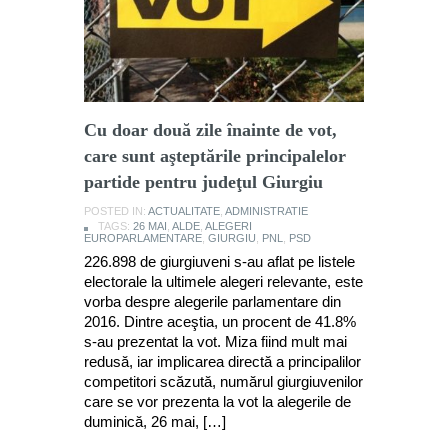
Cu doar două zile înainte de vot,
care sunt aşteptările principalelor
partide pentru judeţul Giurgiu
POSTED IN:
ACTUALITATE
,
ADMINISTRATIE
TAGS:
26 MAI
,
ALDE
,
ALEGERI
EUROPARLAMENTARE
,
GIURGIU
,
PNL
,
PSD
226.898 de giurgiuveni s-au aflat pe listele
electorale la ultimele alegeri relevante, este
vorba despre alegerile parlamentare din
2016. Dintre aceştia, un procent de 41.8%
s-au prezentat la vot. Miza fiind mult mai
redusă, iar implicarea directă a principalilor
competitori scăzută, numărul giurgiuvenilor
care se vor prezenta la vot la alegerile de
duminică, 26 mai, […]