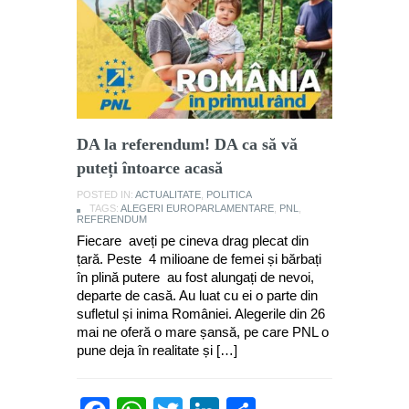
DA la referendum! DA ca să vă
puteți întoarce acasă
POSTED IN:
ACTUALITATE
,
POLITICA
TAGS:
ALEGERI EUROPARLAMENTARE
,
PNL
,
REFERENDUM
Fiecare aveți pe cineva drag plecat din
țară. Peste 4 milioane de femei și bărbați
în plină putere au fost alungați de nevoi,
departe de casă. Au luat cu ei o parte din
sufletul și inima României. Alegerile din 26
mai ne oferă o mare șansă, pe care PNL o
pune deja în realitate și […]