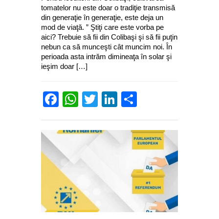
tomatelor nu este doar o tradiţie transmisă
din generaţie în generaţie, este deja un
mod de viaţă. ” Ştiţi care este vorba pe
aici? Trebuie să fii din Colibaşi şi să fii puţin
nebun ca să munceşti cât muncim noi. În
perioada asta intrăm dimineaţa în solar şi
ieşim doar […]
Facebook
WhatsApp
Twitter
LinkedIn
Partajează