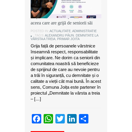
Alexandru Păun, primarul comunei
Joița: O comunitate puternică este
aceea care are grijă de seniorii săi
POSTED IN:
ACTUALITATE
,
ADMINISTRATIE
TAGS:
ALEXANDRU PĂUN
,
DEMNITATE LA
VÂRSTA A TREIA
,
PRIMAR JOITA
Grija față de persoanele vârstnice
înseamnă respect, responsabilitate
și implicare. Ne dorim ca seniorii din
comunitatea noastră să beneficieze
de sprijinul de care au nevoie pentru
a trăi în siguranță, cu demnitate și o
calitate a vieții cât mai bună. În acest
sens, Comuna Joița este partener în
proiectul „Demnitate la vârsta a treia
– […]
Facebook
WhatsApp
Twitter
LinkedIn
Partajeaz