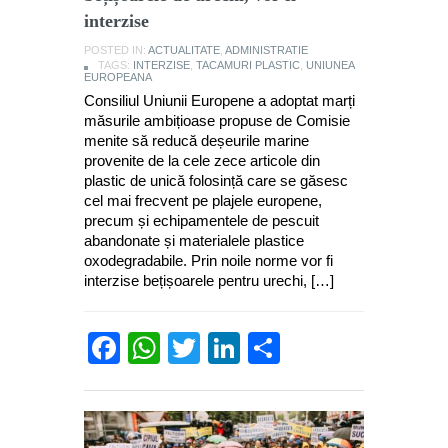
interzise
POSTED IN:
ACTUALITATE
,
ADMINISTRATIE
TAGS:
INTERZISE
,
TACAMURI PLASTIC
,
UNIUNEA
EUROPEANA
Consiliul Uniunii Europene a adoptat marți
măsurile ambițioase propuse de Comisie
menite să reducă deșeurile marine
provenite de la cele zece articole din
plastic de unică folosință care se găsesc
cel mai frecvent pe plajele europene,
precum și echipamentele de pescuit
abandonate și materialele plastice
oxodegradabile. Prin noile norme vor fi
interzise bețișoarele pentru urechi, […]
Facebook
WhatsApp
Twitter
LinkedIn
Partajează