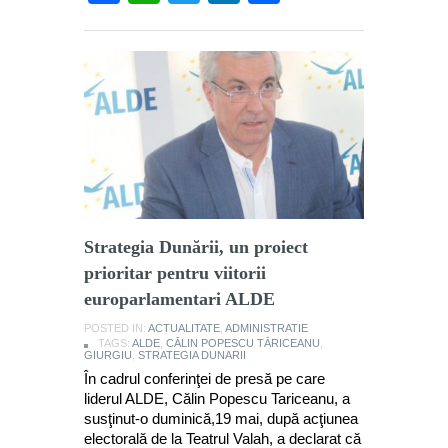
Strategia Dunării, un proiect
prioritar pentru viitorii
europarlamentari ALDE
POSTED IN:
ACTUALITATE
,
ADMINISTRATIE
TAGS:
ALDE
,
CĂLIN POPESCU TĂRICEANU
,
GIURGIU
,
STRATEGIA DUNARII
În cadrul conferinţei de presă pe care
liderul ALDE, Călin Popescu Tariceanu, a
susţinut-o duminică,19 mai, după acţiunea
electorală de la Teatrul Valah, a declarat că