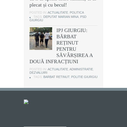
plecat și cu becul!
POSTED IN:
ACTUALITATE
,
POLITICA
TAGS:
DEPUTAT MARIAN MINA
,
PSD
GIURGIU
IPJ GIURGIU:
BĂRBAT
REȚINUT
PENTRU
SĂVÂRȘIREA A
DOUĂ INFRACȚIUNI
POSTED IN:
ACTUALITATE
,
ADMINISTRATIE
,
DEZVALUIRI
TAGS:
BARBAT RETINUT
,
POLITIE GIURGIU