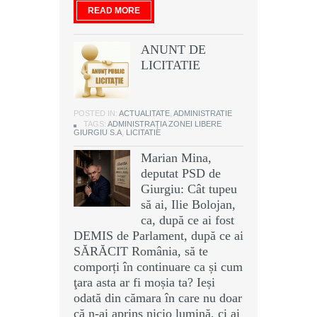
READ MORE
ANUNT DE
LICITATIE
POSTED IN:
ACTUALITATE
,
ADMINISTRATIE
TAGS:
ADMINISTRAȚIA ZONEI LIBERE
GIURGIU S.A
,
LICITATIE
Marian Mina,
deputat PSD de
Giurgiu: Cât tupeu
să ai, Ilie Bolojan,
ca, după ce ai fost
DEMIS de Parlament, după ce ai
SĂRĂCIT România, să te
comporți în continuare ca și cum
ţara asta ar fi moșia ta? Ieși
odată din cămara în care nu doar
că n-ai aprins nicio lumină, ci ai