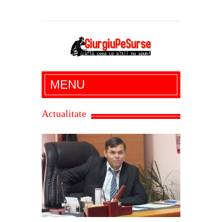
Giurgiu Pe Surse – actualitate giurgiu,
MENU
administratie giurgiu, stiri politice, social
economic, editoriale giurgiu, dezvaluiri,
Actualitate
soc, cancan, stiri locale