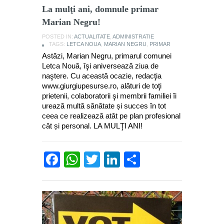
La mulţi ani, domnule primar
Marian Negru!
POSTED IN:
ACTUALITATE
,
ADMINISTRATIE
TAGS:
LETCA NOUA
,
MARIAN NEGRU
,
PRIMAR
Astăzi, Marian Negru, primarul comunei
Letca Nouă, îşi aniversează ziua de
naştere. Cu această ocazie, redacţia
www.giurgiupesurse.ro, alături de toţi
prietenii, colaboratorii şi membrii familiei îi
urează multă sănătate și succes în tot
ceea ce realizează atât pe plan profesional
cât și personal. LA MULŢI ANI!
Facebook
WhatsApp
Twitter
LinkedIn
Partajează