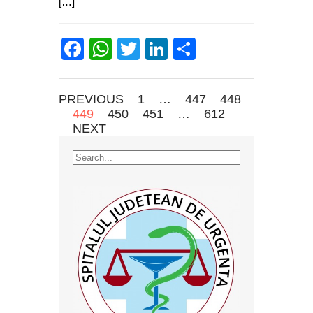
[…]
Facebook
WhatsApp
Twitter
LinkedIn
Partajează
PREVIOUS
1
…
447
448
449
450
451
…
612
NEXT