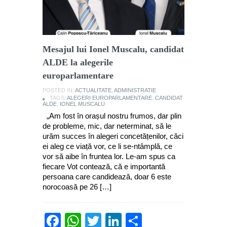
Mesajul lui Ionel Muscalu, candidat
ALDE la alegerile
europarlamentare
POSTED IN:
ACTUALITATE
,
ADMINISTRATIE
TAGS:
ALEGERI EUROPARLAMENTARE
,
CANDIDAT
ALDE
,
IONEL MUSCALU
„Am fost în orașul nostru frumos, dar plin
de probleme, mic, dar neterminat, să le
urăm succes în alegeri concetățenilor, căci
ei aleg ce viață vor, ce li se-ntâmplă, ce
vor să aibe în fruntea lor. Le-am spus ca
fiecare Vot contează, că e importantă
persoana care candidează, doar 6 este
norocoasă pe 26 […]
Facebook
WhatsApp
Twitter
LinkedIn
Partajează