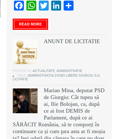
Facebook
WhatsApp
Twitter
LinkedIn
Partajează
READ MORE
ANUNT DE LICITATIE
POSTED IN:
ACTUALITATE
,
ADMINISTRATIE
TAGS:
ADMINISTRAȚIA ZONEI LIBERE GIURGIU S.A
,
LICITATIE
Marian Mina, deputat PSD
de Giurgiu: Cât tupeu să
ai, Ilie Bolojan, ca, după
ce ai fost DEMIS de
Parlament, după ce ai
SĂRĂCIT România, să te comporți în
continuare ca și cum ţara asta ar fi moșia
ta? Ieși odată din cămara în care nu doar