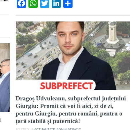
Facebook
WhatsApp
Twitter
LinkedIn
Partajează
Dragoș Udvuleanu, subprefectul județului
Giurgiu: Promit că voi fi aici, zi de zi,
pentru Giurgiu, pentru români, pentru o
i
țară stabilă și puternică!
POSTED IN:
ACTUALITATE
,
ADMINISTRATIE