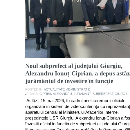
Noul subprefect al județului Giurgiu,
Alexandru Ionuț-Ciprian, a depus astăz
jurământul de învestire în funcție
POSTED IN:
ACTUALITATE
,
ADMINISTRATIE
TAGS:
CIPRIAN ALEXANDRU
,
JURAMANT
,
SUBPREFECT GIURGIU
Astăzi, 15 mai 2026, în cadrul unei ceremonii oficiale
organizate în sistem de videoconferință cu reprezentanți
aparatului central al Ministerului Afacerilor Interne,
președintele USR Giurgiu, Alexandru Ionuț-Ciprian a fos
învestit oficial în funcția de subprefect al județului Giurgi
Numirea sa vine în aplicarea Hotărârii de Guvern nr. 38