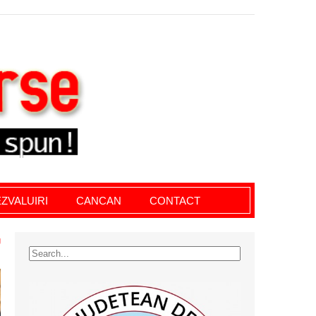
le giurgiu, dezvaluiri, soc, cancan, stiri locale
ZVALUIRI
CANCAN
CONTACT
U