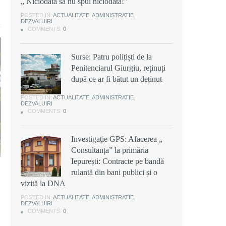
„ Niciodată să nu spui niciodată!”
POSTED IN:
ACTUALITATE
,
ADMINISTRATIE
,
DEZVALUIRI
COMMENTS:
0
Surse: Patru polițiști de la
Penitenciarul Giurgiu, reținuți
după ce ar fi bătut un deținut
POSTED IN:
ACTUALITATE
,
ADMINISTRATIE
,
DEZVALUIRI
COMMENTS:
0
Investigație GPS: Afacerea „
Consultanța” la primăria
Iepurești: Contracte pe bandă
rulantă din bani publici și o
vizită la DNA
POSTED IN:
ACTUALITATE
,
ADMINISTRATIE
,
DEZVALUIRI
COMMENTS:
0