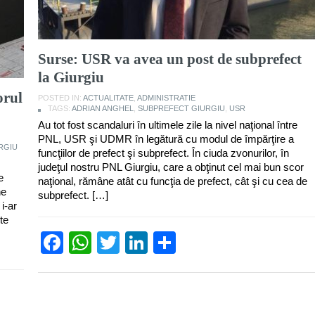
Surse: USR va avea un post de subprefect
la Giurgiu
orul
POSTED IN:
ACTUALITATE
,
ADMINISTRATIE
TAGS:
ADRIAN ANGHEL
,
SUBPREFECT GIURGIU
,
USR
Au tot fost scandaluri în ultimele zile la nivel naţional între
PNL, USR şi UDMR în legătură cu modul de împărţire a
RGIU
funcţiilor de prefect şi subprefect. În ciuda zvonurilor, în
judeţul nostru PNL Giurgiu, care a obţinut cel mai bun scor
e
naţional, rămâne atât cu funcţia de prefect, cât şi cu cea de
ne
subprefect. […]
i-ar
te
Facebook
WhatsApp
Twitter
LinkedIn
Partajează