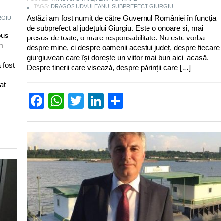
TAGS:
DRAGOS UDVULEANU
,
SUBPREFECT GIURGIU
Astăzi am fost numit de către Guvernul României în funcția
RGIU
,
de subprefect al județului Giurgiu. Este o onoare și, mai
pus
presus de toate, o mare responsabilitate. Nu este vorba
n
despre mine, ci despre oamenii acestui județ, despre fiecare
giurgiuvean care își dorește un viitor mai bun aici, acasă.
 fost
Despre tinerii care visează, despre părinții care […]
at
Facebook
WhatsApp
Twitter
LinkedIn
Partajează