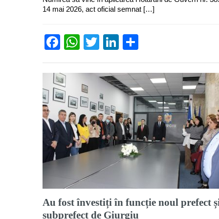
14 mai 2026, act oficial semnat […]
Facebook
WhatsApp
Twitter
LinkedIn
Partajează
Au fost învestiți în funcție noul prefect ș
subprefect de Giurgiu