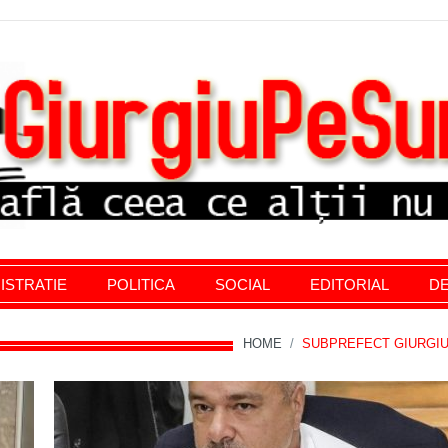
stratie giurgiu, stiri politice, social economic, editoria
ISTRATIE
POLITICA
SOCIAL
EDITORIAL
DE
HOME
/
SUBPREFECT GIURGI