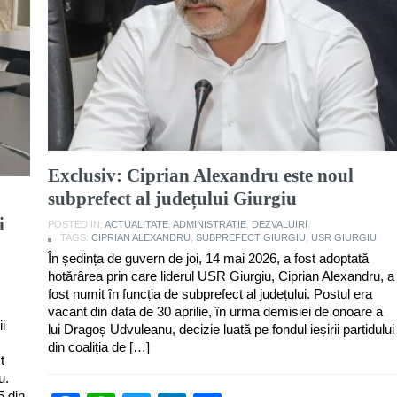
Exclusiv: Ciprian Alexandru este noul
subprefect al județului Giurgiu
i
POSTED IN:
ACTUALITATE
,
ADMINISTRATIE
,
DEZVALUIRI
TAGS:
CIPRIAN ALEXANDRU
,
SUBPREFECT GIURGIU
,
USR GIURGIU
În ședința de guvern de joi, 14 mai 2026, a fost adoptată
hotărârea prin care liderul USR Giurgiu, Ciprian Alexandru, a
fost numit în funcția de subprefect al județului. Postul era
vacant din data de 30 aprilie, în urma demisiei de onoare a
i
lui Dragoș Udvuleanu, decizie luată pe fondul ieșirii partidului
din coaliția de […]
t
u.
5 din