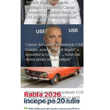
Ancheta după incendiul din
Grădinari: Subprefectul Ciprian
Alexandru cere măsuri ferme, iar
ISU indică o acțiune intenționată
Ciprian Alexandru, președintele USR
Giurgiu, acuză o ” rețetă ilegală” a
deșeurilor la Grădinari: „ Aerul este
otrăvit pentru mii de cetățeni”
Ciprian Alexandru, președintele USR
Giurgiu: Programul Rabla va porni
pe 20 iulie 2026 fără alte întârzieri