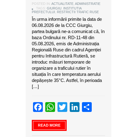
POSTED IN:
ACTUALITATE
,
ADMINISTRATIE
TAGS:
GIURGIU
,
INSTITUTIA
PREFECTULUI
,
RESTRICTII TRAFIC RUSE
În urma informării primite la data de
06.08.2026 de la CCC Giurgiu,
partea bulgară ne-a comunicat că, în
baza Ordinului nr. RD-11-48 din
05.08.2026, emis de Administrația
Regională Ruse din cadrul Agenției
pentru Infrastructură Rutieră, se
introduc măsuri temporare de
organizare a traficului rutier în
situația în care temperatura aerului
depășește 35°C. Astfel, în perioada
[…]
Facebook
WhatsApp
Twitter
LinkedIn
Partajeaz
READ MORE