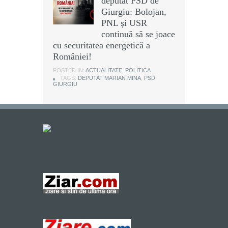
deputat PSD de
Giurgiu: Bolojan,
PNL și USR
continuă să se joace
cu securitatea energetică a
României!
POSTED IN:
ACTUALITATE
,
POLITICA
TAGS:
DEPUTAT MARIAN MINA
,
PSD
GIURGIU