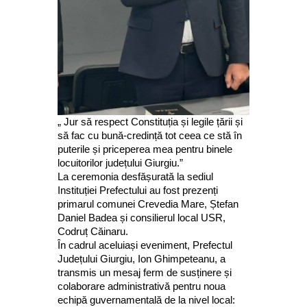
„ Jur să respect Constituția și legile țării și
să fac cu bună-credință tot ceea ce stă în
puterile și priceperea mea pentru binele
locuitorilor județului Giurgiu.”
La ceremonia desfășurată la sediul
Instituției Prefectului au fost prezenți
primarul comunei Crevedia Mare, Ștefan
Daniel Badea și consilierul local USR,
Codruț Căinaru.
În cadrul aceluiași eveniment, Prefectul
Județului Giurgiu, Ion Ghimpeteanu, a
transmis un mesaj ferm de susținere și
colaborare administrativă pentru noua
echipă guvernamentală de la nivel local: