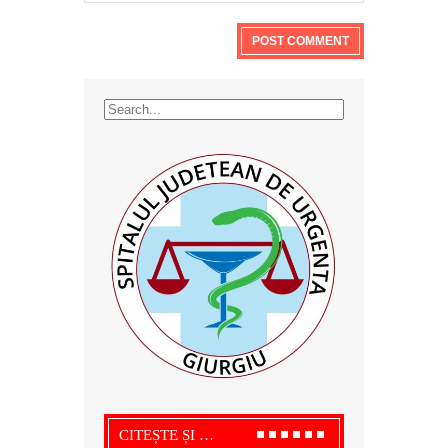
CITEȘTE ȘI …