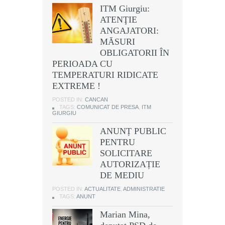
ITM Giurgiu:
ATENŢIE
ANGAJATORI:
MĂSURI
OBLIGATORII ÎN
PERIOADA CU
TEMPERATURI RIDICATE
EXTREME !
POSTED IN:
CANCAN
TAGS:
COMUNICAT DE PRESA
,
ITM
GIURGIU
ANUNȚ PUBLIC
PENTRU
SOLICITARE
AUTORIZAȚIE
DE MEDIU
POSTED IN:
ACTUALITATE
,
ADMINISTRATIE
TAGS:
ANUNT
Marian Mina,