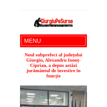
Giurgiu Pe Surse – actualitate giurgiu,
MENU
administratie giurgiu, stiri politice, social
economic, editoriale giurgiu, dezvaluiri,
Noul subprefect al județului
Giurgiu, Alexandru Ionuț-
soc, cancan, stiri locale
Ciprian, a depus astăzi
jurământul de învestire în
funcție