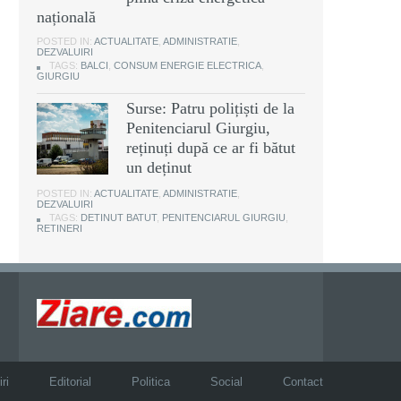
națională
POSTED IN:
ACTUALITATE
,
ADMINISTRATIE
,
DEZVALUIRI
TAGS:
BALCI
,
CONSUM ENERGIE ELECTRICA
,
GIURGIU
Surse: Patru polițiști de la
Penitenciarul Giurgiu,
reținuți după ce ar fi bătut
un deținut
POSTED IN:
ACTUALITATE
,
ADMINISTRATIE
,
DEZVALUIRI
TAGS:
DETINUT BATUT
,
PENITENCIARUL GIURGIU
,
RETINERI
ri
Editorial
Politica
Social
Contact