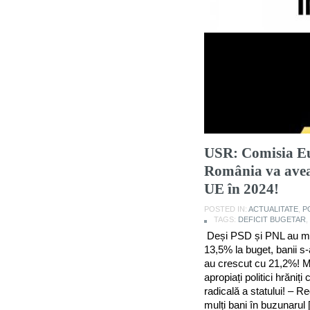
USR: Comisia Eu
România va avea 
UE în 2024!
POSTED IN:
ACTUALITATE
,
P
TAGS:
DEFICIT BUGETAR
,
Deși PSD și PNL au măr
13,5% la buget, banii s-a
au crescut cu 21,2%! M
apropiați politici hrăni
radicală a statului! – R
mulți bani în buzunarul