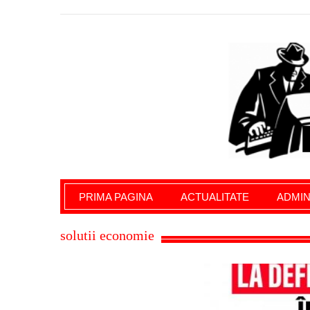
Giurgiu Pe Surse – actualitate giurgiu, admini
PRIMA PAGINA
ACTUALITATE
ADMIN
solutii economie