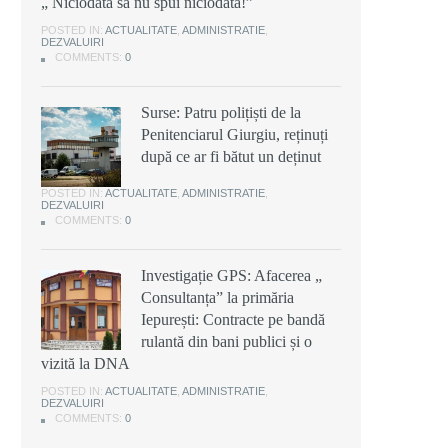
„ Niciodată să nu spui niciodată!”
POSTED IN:
ACTUALITATE
,
ADMINISTRATIE
,
DEZVALUIRI
COMMENTS:
0
Surse: Patru polițiști de la
Penitenciarul Giurgiu, reținuți
după ce ar fi bătut un deținut
POSTED IN:
ACTUALITATE
,
ADMINISTRATIE
,
DEZVALUIRI
COMMENTS:
0
Investigație GPS: Afacerea „
Consultanța” la primăria
Iepurești: Contracte pe bandă
rulantă din bani publici și o
vizită la DNA
POSTED IN:
ACTUALITATE
,
ADMINISTRATIE
,
DEZVALUIRI
COMMENTS:
0