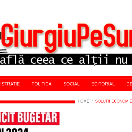
stratie giurgiu, stiri politice, social economic, editoria
ISTRATIE
POLITICA
SOCIAL
EDITORIAL
DE
HOME
/
SOLUTII ECONOMI