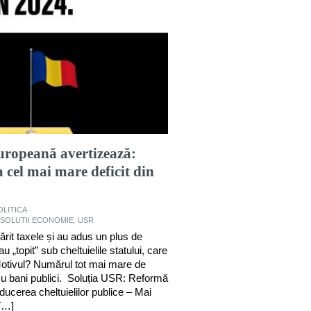
ropeană avertizează:
cel mai mare deficit din
OLITICA
SOLUTII ECONOMIE
,
USR
it taxele și au adus un plus de
u „topit” sub cheltuielile statului, care
otivul? Numărul tot mai mare de
ți cu bani publici. Soluția USR: Reformă
educerea cheltuielilor publice – Mai
 […]