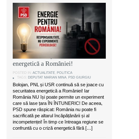
Marian Mina, deputat PSD de
Giurgiu: Bolojan, PNL și USR
continuă să se joace cu securitatea
energetică a României!
POSTED IN:
ACTUALITATE
,
POLITICA
TAGS:
DEPUTAT MARIAN MINA
,
PSD GIURGIU
Bolojan, PNL și USR continuă să se joace cu
securitatea energetică a României! Iar
România NU își poate permite un experiment
care să lase țara ÎN ÎNTUNERIC! De aceea,
PSD spune răspicat: România nu poate fi
sacrificată pe altarul încăpățânării și al
incompetenței! În timp ce întreaga regiune se
confruntă cu o criză energetică fără […]