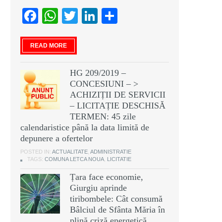
Facebook
WhatsApp
Twitter
LinkedIn
Partajează
READ MORE
HG 209/2019 –
CONCESIUNI – >
ACHIZIȚII DE SERVICII
– LICITAȚIE DESCHISĂ
TERMEN: 45 zile
calendaristice până la data limită de
depunere a ofertelor
POSTED IN:
ACTUALITATE
,
ADMINISTRATIE
TAGS:
COMUNA LETCA NOUA
,
LICITATIE
Țara face economie,
Giurgiu aprinde
tiribombele: Cât consumă
Bâlciul de Sfânta Măria în
plină criză energetică