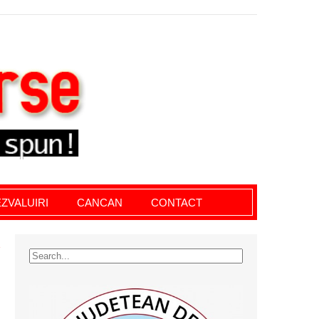
le giurgiu, dezvaluiri, soc, cancan, stiri locale
ZVALUIRI
CANCAN
CONTACT
E