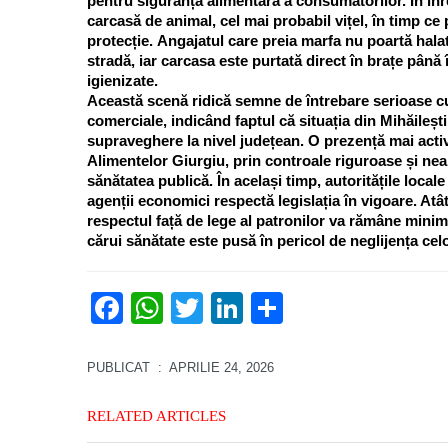
pentru siguranța alimentară a consumatorilor. În în
carcasă de animal, cel mai probabil vițel, în timp c
protecție.
Angajatul care preia marfa nu poartă hala
stradă, iar carcasa este purtată direct în brațe până î
igienizate.
Această scenă ridică semne de întrebare serioase cu 
comerciale, indicând faptul că situația din Mihăilești
supraveghere la nivel județean. O prezență mai activ
Alimentelor Giurgiu, prin controale riguroase și nean
sănătatea publică. În același timp, autoritățile local
agenții economici respectă legislația în vigoare. Atât 
respectul față de lege al patronilor va rămâne minim
cărui sănătate este pusă în pericol de neglijența celor
Facebook
WhatsApp
Twitter
LinkedIn
Partajează
PUBLICAT
: APRILIE 24, 2026
RELATED ARTICLES