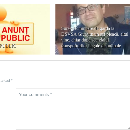
Surse: Schimbare de gardă la
DSVSA Giurgiu: un șef pleacă, altul
vine, chiar după scandalul
PUBLIC
transporturilor ilegale de animale
marked *