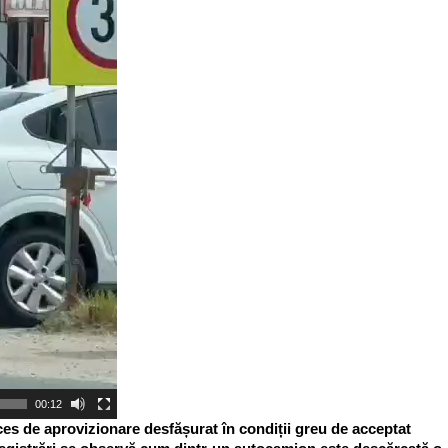
00:12
ces de aprovizionare desfășurat în condiții greu de acceptat