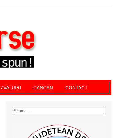
le giurgiu, dezvaluiri, soc, cancan, stiri locale
ZVALUIRI
CANCAN
CONTACT