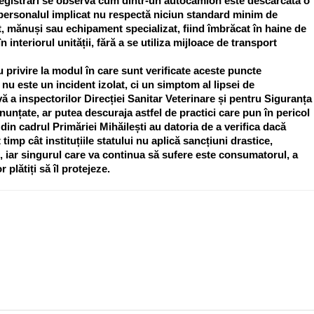
registrări se observă cum dintr-un autocamion este descărcată o
e personalul implicat nu respectă niciun standard minim de
t, mănuși sau echipament specializat, fiind îmbrăcat în haine de
n interiorul unității, fără a se utiliza mijloace de transport
privire la modul în care sunt verificate aceste puncte
 nu este un incident izolat, ci un simptom al lipsei de
ă a inspectorilor Direcției Sanitar Veterinare și pentru Siguranța
unțate, ar putea descuraja astfel de practici care pun în pericol
e din cadrul Primăriei Mihăilești au datoria de a verifica dacă
timp cât instituțiile statului nu aplică sancțiuni drastice,
, iar singurul care va continua să sufere este consumatorul, a
 plătiți să îl protejeze.