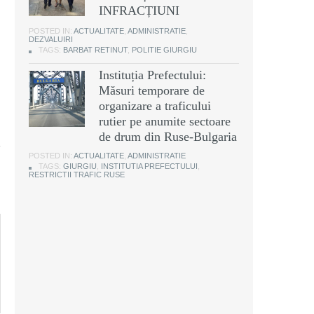
INFRACȚIUNI
POSTED IN:
ACTUALITATE
,
ADMINISTRATIE
,
DEZVALUIRI
TAGS:
BARBAT RETINUT
,
POLITIE GIURGIU
Instituția Prefectului:
Măsuri temporare de
organizare a traficului
rutier pe anumite sectoare
de drum din Ruse-Bulgaria
POSTED IN:
ACTUALITATE
,
ADMINISTRATIE
TAGS:
GIURGIU
,
INSTITUTIA PREFECTULUI
,
RESTRICTII TRAFIC RUSE