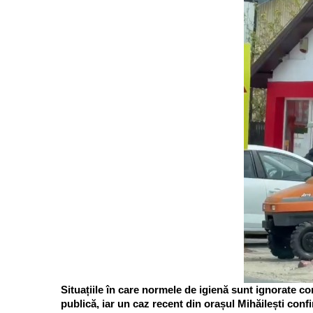
Situațiile în care normele de igienă sunt ignorate co
publică, iar un caz recent din orașul Mihăilești conf