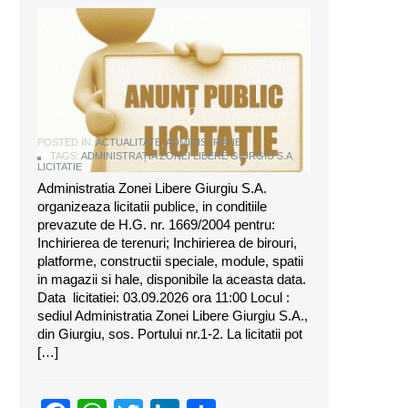
ANUNT DE LICITATIE
POSTED IN:
ACTUALITATE
,
ADMINISTRATIE
TAGS:
ADMINISTRAȚIA ZONEI LIBERE GIURGIU S.A
,
LICITATIE
Administratia Zonei Libere Giurgiu S.A.
organizeaza licitatii publice, in conditiile
prevazute de H.G. nr. 1669/2004 pentru:
Inchirierea de terenuri; Inchirierea de birouri,
platforme, constructii speciale, module, spatii
in magazii si hale, disponibile la aceasta data.
Data licitatiei: 03.09.2026 ora 11:00 Locul :
sediul Administratia Zonei Libere Giurgiu S.A.,
din Giurgiu, sos. Portului nr.1-2. La licitatii pot
[…]