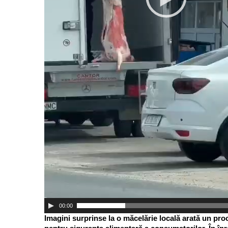
00:00
Imagini surprinse la o măcelărie locală arată un pro