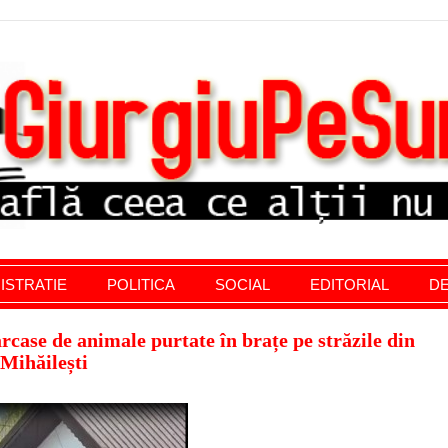
stratie giurgiu, stiri politice, social economic, editoria
ISTRATIE
POLITICA
SOCIAL
EDITORIAL
DE
rcase de animale purtate în brațe pe străzile din
Mihăilești