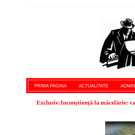
Giurgiu Pe Surse – actualitate giurgiu, admini
PRIMA PAGINA
ACTUALITATE
ADMIN
Exclusiv:Inconștiență la măcelărie: ca