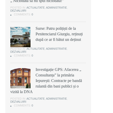
„ Niciodată să nu spui niciodată!”
POSTED IN:
ACTUALITATE
,
ADMINISTRATIE
,
DEZVALUIRI
COMMENTS:
0
Surse: Patru polițiști de la
Penitenciarul Giurgiu, reținuți
după ce ar fi bătut un deținut
POSTED IN:
ACTUALITATE
,
ADMINISTRATIE
,
DEZVALUIRI
COMMENTS:
0
Investigație GPS: Afacerea „
Consultanța” la primăria
Iepurești: Contracte pe bandă
rulantă din bani publici și o
vizită la DNA
POSTED IN:
ACTUALITATE
,
ADMINISTRATIE
,
DEZVALUIRI
COMMENTS:
0