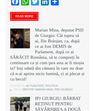
Facebook
WhatsApp
Twitter
LinkedIn
Partajează
READ MORE
Marian Mina, deputat PSD
de Giurgiu: Cât tupeu să
ai, Ilie Bolojan, ca, după
ce ai fost DEMIS de
Parlament, după ce ai
SĂRĂCIT România, să te comporți în
continuare ca și cum ţara asta ar fi moșia
ta? Ieși odată din cămara în care nu doar
că n-ai aprins nicio lumină, ci ai plecat și
cu becul!
POSTED IN:
ACTUALITATE
,
POLITICA
TAGS:
DEPUTAT MARIAN MINA
,
PSD GIURGIU
IPJ GIURGIU: BĂRBAT
REȚINUT PENTRU
SĂVÂRȘIREA A DOUĂ