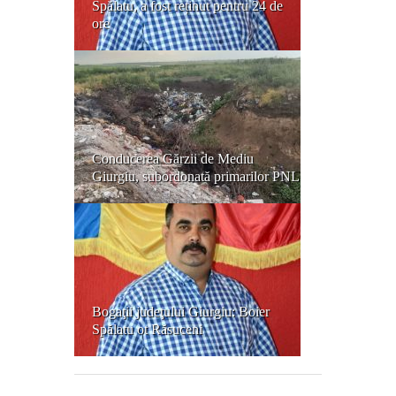
Spălatu, a fost reținut pentru 24 de
ore
Conducerea Gărzii de Mediu
Giurgiu, subordonată primarilor PNL
Bogaţii judeţului Giurgiu: Boier
Spălatu ot Răsuceni