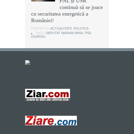
PNL și USR
continuă să se joace
cu securitatea energetică a
României!
POSTED IN:
ACTUALITATE
,
POLITICA
TAGS:
DEPUTAT MARIAN MINA
,
PSD
GIURGIU