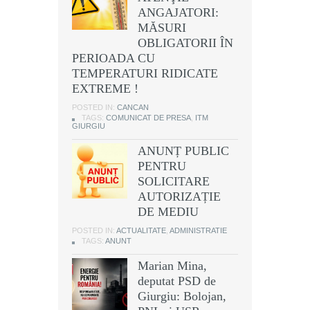
ANGAJATORI:
MĂSURI
OBLIGATORII ÎN
PERIOADA CU
TEMPERATURI RIDICATE
EXTREME !
POSTED IN:
CANCAN
TAGS:
COMUNICAT DE PRESA
,
ITM
GIURGIU
ANUNȚ PUBLIC
PENTRU
SOLICITARE
AUTORIZAȚIE
DE MEDIU
POSTED IN:
ACTUALITATE
,
ADMINISTRATIE
TAGS:
ANUNT
Marian Mina,
deputat PSD de
Giurgiu: Bolojan,