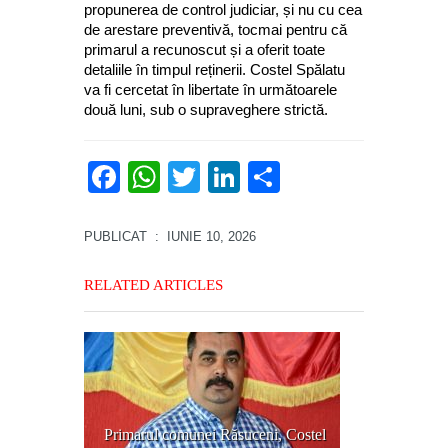
propunerea de control judiciar, și nu cu cea
de arestare preventivă, tocmai pentru că
primarul a recunoscut și a oferit toate
detaliile în timpul reținerii. Costel Spălatu
va fi cercetat în libertate în următoarele
două luni, sub o supraveghere strictă.
Facebook
WhatsApp
Twitter
LinkedIn
Partajează
PUBLICAT
: IUNIE 10, 2026
RELATED ARTICLES
Primarul comunei Răsuceni, Costel