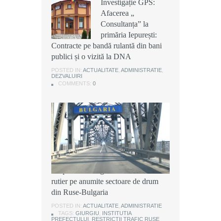
Investigație GPS:
Investigație GPS:
Investigație GPS:
Afacerea „
Afacerea „
Afacerea „
Consultanța” la
Consultanța” la
Consultanța” la
primăria Iepurești:
primăria Iepurești:
primăria Iepurești:
Contracte pe bandă rulantă din bani
Contracte pe bandă rulantă din bani
Contracte pe bandă rulantă din bani
publici și o vizită la DNA
publici și o vizită la DNA
publici și o vizită la DNA
POSTED IN:
POSTED IN:
POSTED IN:
ACTUALITATE
ACTUALITATE
ACTUALITATE
,
,
,
ADMINISTRATIE
ADMINISTRATIE
ADMINISTRATIE
,
,
,
DEZVALUIRI
DEZVALUIRI
DEZVALUIRI
COMMENTS:
COMMENTS:
COMMENTS:
0
0
0
Instituția Prefectului: Măsuri
temporare de organizare a traficului
rutier pe anumite sectoare de drum
din Ruse-Bulgaria
POSTED IN:
ACTUALITATE
,
ADMINISTRATIE
TAGS:
GIURGIU
,
INSTITUTIA
PREFECTULUI
,
RESTRICTII TRAFIC RUSE