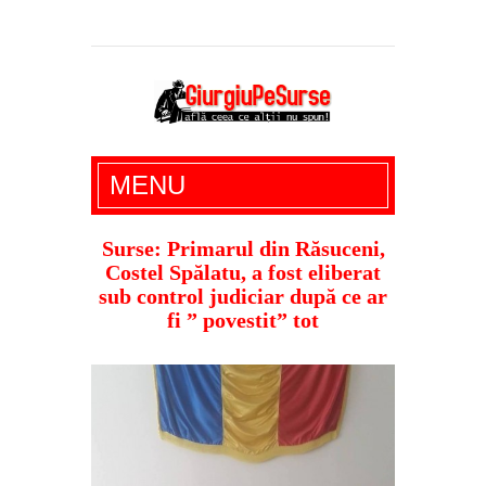
Giurgiu Pe Surse – actualitate giurgiu,
MENU
administratie giurgiu, stiri politice, social
economic, editoriale giurgiu, dezvaluiri,
Surse: Primarul din Răsuceni,
Costel Spălatu, a fost eliberat
soc, cancan, stiri locale
sub control judiciar după ce ar
fi ” povestit” tot