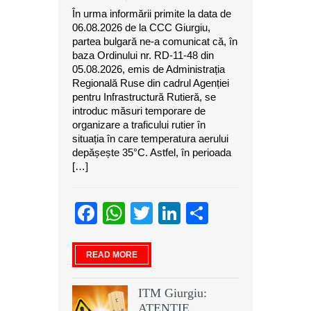
În urma informării primite la data de
06.08.2026 de la CCC Giurgiu,
partea bulgară ne-a comunicat că, în
baza Ordinului nr. RD-11-48 din
05.08.2026, emis de Administrația
Regională Ruse din cadrul Agenției
pentru Infrastructură Rutieră, se
introduc măsuri temporare de
organizare a traficului rutier în
situația în care temperatura aerului
depășește 35°C. Astfel, în perioada
[…]
Facebook
WhatsApp
Twitter
LinkedIn
Partajeaz
READ MORE
ITM Giurgiu:
ATENŢIE