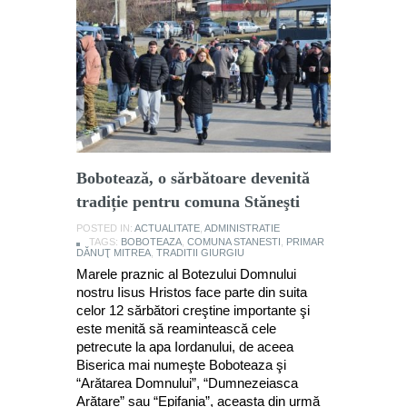
Bobotează, o sărbătoare devenită
tradiție pentru comuna Stăneşti
POSTED IN:
ACTUALITATE
,
ADMINISTRATIE
TAGS:
BOBOTEAZA
,
COMUNA STANESTI
,
PRIMAR
DĂNUŢ MITREA
,
TRADITII GIURGIU
Marele praznic al Botezului Domnului
nostru Iisus Hristos face parte din suita
celor 12 sărbători creştine importante şi
este menită să reamintească cele
petrecute la apa Iordanului, de aceea
Biserica mai numeşte Boboteaza şi
“Arătarea Domnului”, “Dumnezeiasca
Arătare” sau “Epifania”, aceasta din urmă