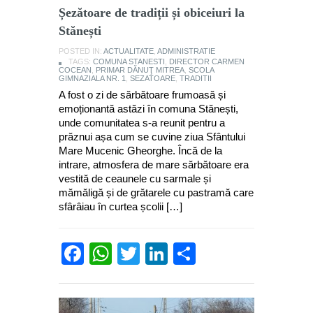
Șezătoare de tradiții și obiceiuri la
Stănești
POSTED IN:
ACTUALITATE
,
ADMINISTRATIE
TAGS:
COMUNA STANESTI
,
DIRECTOR CARMEN
COCEAN
,
PRIMAR DĂNUŢ MITREA
,
SCOLA
GIMNAZIALA NR. 1
,
SEZATOARE
,
TRADITII
A fost o zi de sărbătoare frumoasă și
emoționantă astăzi în comuna Stănești,
unde comunitatea s-a reunit pentru a
prăznui așa cum se cuvine ziua Sfântului
Mare Mucenic Gheorghe. Încă de la
intrare, atmosfera de mare sărbătoare era
vestită de ceaunele cu sarmale și
mămăligă și de grătarele cu pastramă care
sfârâiau în curtea școlii […]
Facebook
WhatsApp
Twitter
LinkedIn
Partajează