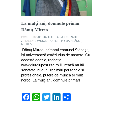
La mulţi ani, domnule primar
Dănuţ Mitrea
POSTED IN:
ACTUALITATE
,
ADMINISTRATIE
TAGS:
COMUNA STANESTI
,
PRIMAR DĂNUŢ
MITREA
Dănuţ Mitrea, primarul comunei Stăneşti,
îşi aniversează astăzi ziua de naştere. Cu
această ocazie, redacţia
www.giurgiupesurse.ro îi urează multă
sănătate, bucurii, realizări personale și
profesionale, putere de muncă și mult
noroc. La mulţi ani, domnule primar!
Facebook
WhatsApp
Twitter
LinkedIn
Partajează