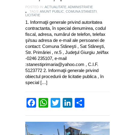
POSTED IN:
ACTUALITATE
,
ADMINISTRATIE
TAGS:
ANUNT PUBLIC
,
COMUNA STANESTI
,
LICITATIE
1. Informaţii generale privind autoritatea
contractanta, în special denumirea, codul
fiscal, adresa, numărul de telefon, telefax
şi/sau adresa de e-mail ale persoanei de
contact: Comuna Stăneşti , Sat Stăneşti,
Str. Primăriei , nr.5 , Judeţul Giurgiu ,tel/fax
-0246 235107, e-mail
:stanestiprimaria@yahoo.com , C.I.F.
5123772 2. Informaţii generale privind
obiectul procedurii de licitatie publica , în
special […]
Facebook
WhatsApp
Twitter
LinkedIn
Partajează