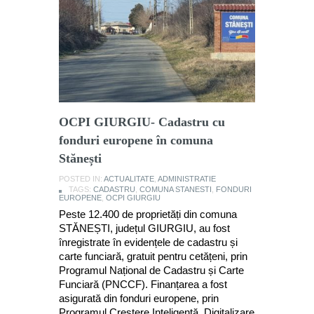
OCPI GIURGIU- Cadastru cu
fonduri europene în comuna
Stănești
POSTED IN:
ACTUALITATE
,
ADMINISTRATIE
TAGS:
CADASTRU
,
COMUNA STANESTI
,
FONDURI
EUROPENE
,
OCPI GIURGIU
Peste 12.400 de proprietăți din comuna
STĂNEȘTI, județul GIURGIU, au fost
înregistrate în evidențele de cadastru și
carte funciară, gratuit pentru cetățeni, prin
Programul Național de Cadastru și Carte
Funciară (PNCCF). Finanțarea a fost
asigurată din fonduri europene, prin
Programul Creștere Inteligentă, Digitalizare