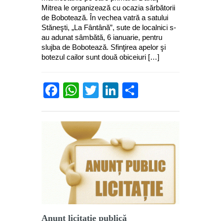
Mitrea le organizează cu ocazia sărbătorii
de Bobotează. În vechea vatră a satului
Stăneşti, „La Fântână”, sute de localnici s-
au adunat sâmbătă, 6 ianuarie, pentru
slujba de Bobotează. Sfinţirea apelor şi
botezul cailor sunt două obiceiuri […]
Facebook
WhatsApp
Twitter
LinkedIn
Partajează
Anunţ licitaţie publică