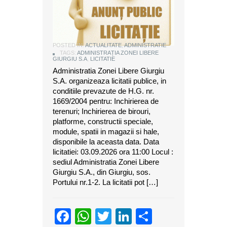
ANUNT DE LICITATIE
POSTED IN:
ACTUALITATE
,
ADMINISTRATIE
TAGS:
ADMINISTRAȚIA ZONEI LIBERE
GIURGIU S.A
,
LICITATIE
Administratia Zonei Libere Giurgiu
S.A. organizeaza licitatii publice, in
conditiile prevazute de H.G. nr.
1669/2004 pentru: Inchirierea de
terenuri; Inchirierea de birouri,
platforme, constructii speciale,
module, spatii in magazii si hale,
disponibile la aceasta data. Data
licitatiei: 03.09.2026 ora 11:00 Locul :
sediul Administratia Zonei Libere
Giurgiu S.A., din Giurgiu, sos.
Portului nr.1-2. La licitatii pot […]
Facebook
WhatsApp
Twitter
LinkedIn
Partajeaz