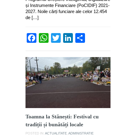
și Instrumente Financiare (PoCIDIF) 2021-
2027. Noile cărți funciare ale celor 12.454
de […]
Facebook
WhatsApp
Twitter
LinkedIn
Partajează
Toamna la Stănești: Festival cu
tradiții și bunătăți locale
POSTED IN:
ACTUALITATE
,
ADMINISTRATIE