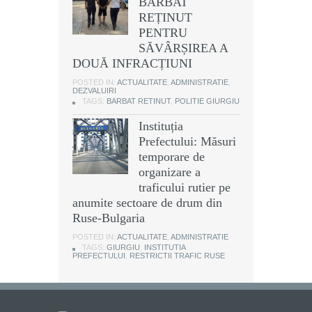
BĂRBAT
REȚINUT
PENTRU
SĂVÂRȘIREA A
DOUĂ INFRACȚIUNI
POSTED IN:
ACTUALITATE
,
ADMINISTRATIE
,
DEZVALUIRI
TAGS:
BARBAT RETINUT
,
POLITIE GIURGIU
Instituția
Prefectului: Măsuri
temporare de
organizare a
traficului rutier pe
anumite sectoare de drum din
Ruse-Bulgaria
POSTED IN:
ACTUALITATE
,
ADMINISTRATIE
TAGS:
GIURGIU
,
INSTITUTIA
PREFECTULUI
,
RESTRICTII TRAFIC RUSE