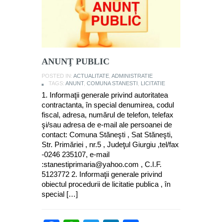
ANUNŢ PUBLIC
POSTED IN:
ACTUALITATE
,
ADMINISTRATIE
TAGS:
ANUNT
,
COMUNA STANESTI
,
LICITATIE
1. Informaţii generale privind autoritatea
contractanta, în special denumirea, codul
fiscal, adresa, numărul de telefon, telefax
şi/sau adresa de e-mail ale persoanei de
contact: Comuna Stăneşti , Sat Stăneşti,
Str. Primăriei , nr.5 , Judeţul Giurgiu ,tel/fax
-0246 235107, e-mail
:stanestiprimaria@yahoo.com , C.I.F.
5123772 2. Informaţii generale privind
obiectul procedurii de licitatie publica , în
special […]