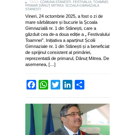
TAGS:
COMUNA STANESTI
,
FESTIVALUL TOAMNEI
,
PRIMAR DĂNUŢ MITREA
,
SCOALA GIMNAZIALA
STANESTI
Vineri, 24 octombrie 2025, a fost o zi de
mare sărbătoare și bucurie la Școala
Gimnazială nr. 1 din Stănești, care a
găzduit cea de-a doua ediție a „ Festivalului
Toamnei”. Inițiativa a aparținut Școlii
Gimnaziale nr. 1 din Stănești și a beneficiat
de sprijinul consistent al primăriei,
reprezentată de primarul, Dănuț Mitrea. De
asemenea, […]
Facebook
WhatsApp
Twitter
LinkedIn
Partajează