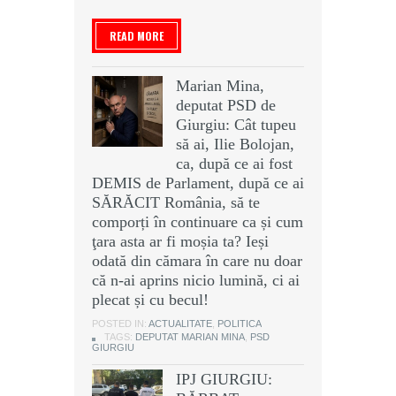
READ MORE
Marian Mina,
deputat PSD de
Giurgiu: Cât tupeu
să ai, Ilie Bolojan,
ca, după ce ai fost
DEMIS de Parlament, după ce ai
SĂRĂCIT România, să te
comporți în continuare ca și cum
ţara asta ar fi moșia ta? Ieși
odată din cămara în care nu doar
că n-ai aprins nicio lumină, ci ai
plecat și cu becul!
POSTED IN:
ACTUALITATE
,
POLITICA
TAGS:
DEPUTAT MARIAN MINA
,
PSD
GIURGIU
IPJ GIURGIU: