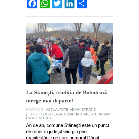
Facebook
WhatsApp
Twitter
LinkedIn
Partajează
La Stăneşti, tradiţia de Bobotează
merge mai departe!
POSTED IN:
ACTUALITATE
,
ADMINISTRATIE
TAGS:
BOBOTEAZA
,
COMUNA STANESTI
,
PRIMAR
DĂNUŢ MITREA
An de an, comuna Stăneşti este un punct
de reper în judeţul Giurgiu prin
manifestările pe care primarul Dănuţ