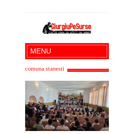
Giurgiu Pe Surse – actualitate giurgiu,
MENU
administratie giurgiu, stiri politice, social
economic, editoriale giurgiu, dezvaluiri,
comuna stanesti
soc, cancan, stiri locale