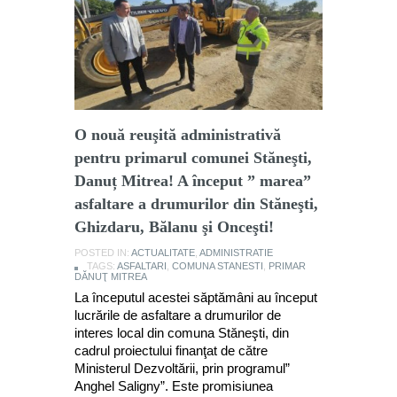
O nouă reuşită administrativă
pentru primarul comunei Stăneşti,
Danuț Mitrea! A început ” marea”
asfaltare a drumurilor din Stăneşti,
Ghizdaru, Bălanu şi Onceşti!
POSTED IN:
ACTUALITATE
,
ADMINISTRATIE
TAGS:
ASFALTARI
,
COMUNA STANESTI
,
PRIMAR
DĂNUŢ MITREA
La începutul acestei săptămâni au început
lucrările de asfaltare a drumurilor de
interes local din comuna Stăneşti, din
cadrul proiectului finanţat de către
Ministerul Dezvoltării, prin programul”
Anghel Saligny”. Este promisiunea