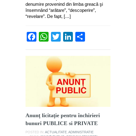
denumire provenind din limba greacă şi
însemnând “arătare”, “descoperire”,
“revelare”. De fapt, […]
Facebook
WhatsApp
Twitter
LinkedIn
Partajează
Anunţ licitaţie pentru închirieri
bunuri PUBLICE si PRIVATE
POSTED IN:
ACTUALITATE
,
ADMINISTRATIE