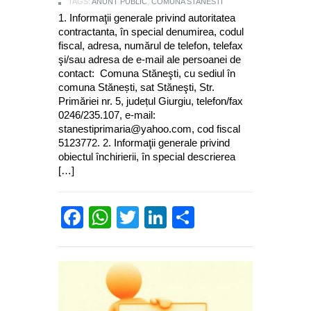
TAGS:
ANUNT PUBLIC
,
COMUNA STANESTI
1. Informaţii generale privind autoritatea
contractanta, în special denumirea, codul
fiscal, adresa, numărul de telefon, telefax
şi/sau adresa de e-mail ale persoanei de
contact: Comuna Stăneşti, cu sediul în
comuna Stănești, sat Stăneşti, Str.
Primăriei nr. 5, județul Giurgiu, telefon/fax
0246/235.107, e-mail:
stanestiprimaria@yahoo.com, cod fiscal
5123772. 2. Informaţii generale privind
obiectul închirierii, în special descrierea
[…]
Facebook
WhatsApp
Twitter
LinkedIn
Partajează