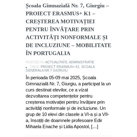
Școala Gimnazială Nr. 7, Giurgiu –
PROIECT ERASMUS+ K1 –
CREȘTEREA MOTIVAȚIEI
PENTRU ÎNVĂȚARE PRIN
ACTIVITĂȚI NONFORMALE ȘI
DE INCLUZIUNE – MOBILITATE
ÎN PORTUGALIA
POSTED IN:
ACTUALITATE
,
ADMINISTRATIE
TAGS:
PROIECT ERASMUS+ K1
,
SCOALA
GENERALA NR.7 GIURGIU
În perioada 05-09 mai 2025, Școala
Gimnazială Nr. 7, Giurgiu, a participat la un
curs destinat elevilor, ce a vizat
dezvoltarea competențelor pentru
creșterea motivației pentru învățare prin
activități nonformale și de incluziune. Un
grup de 10 elevi din clasele a VI-a și a VII-
a, însoțiți de doamnele profesoare Edir
Mihaela Enache și Lidia Apostol, […]