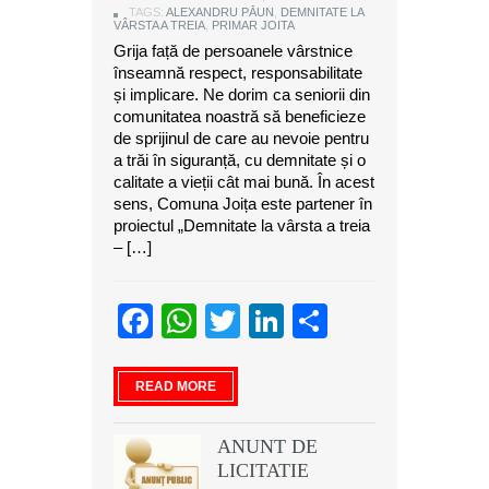
TAGS:
ALEXANDRU PĂUN
,
DEMNITATE LA
VÂRSTA A TREIA
,
PRIMAR JOITA
Grija față de persoanele vârstnice
înseamnă respect, responsabilitate
și implicare. Ne dorim ca seniorii din
comunitatea noastră să beneficieze
de sprijinul de care au nevoie pentru
a trăi în siguranță, cu demnitate și o
calitate a vieții cât mai bună. În acest
sens, Comuna Joița este partener în
proiectul „Demnitate la vârsta a treia
– […]
Facebook
WhatsApp
Twitter
LinkedIn
Partajeaz
READ MORE
ANUNT DE
LICITATIE