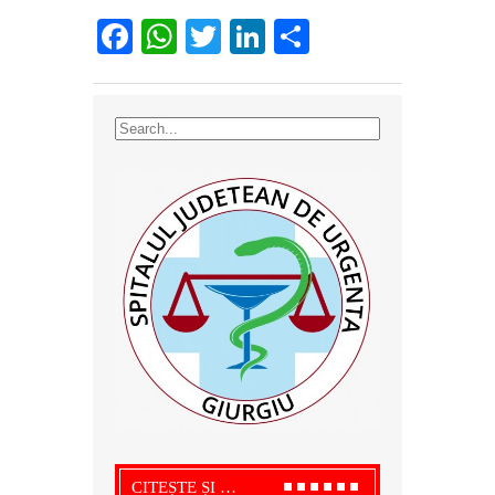
Facebook
WhatsApp
Twitter
LinkedIn
Partajează
CITEȘTE ȘI …