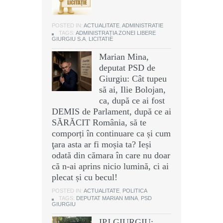
POSTED IN:
ACTUALITATE
,
ADMINISTRATIE
TAGS:
ADMINISTRAȚIA ZONEI LIBERE
GIURGIU S.A
,
LICITATIE
Marian Mina,
deputat PSD de
Giurgiu: Cât tupeu
să ai, Ilie Bolojan,
ca, după ce ai fost
DEMIS de Parlament, după ce ai
SĂRĂCIT România, să te
comporți în continuare ca și cum
ţara asta ar fi moșia ta? Ieși
odată din cămara în care nu doar
că n-ai aprins nicio lumină, ci ai
plecat și cu becul!
POSTED IN:
ACTUALITATE
,
POLITICA
TAGS:
DEPUTAT MARIAN MINA
,
PSD
GIURGIU
IPJ GIURGIU: