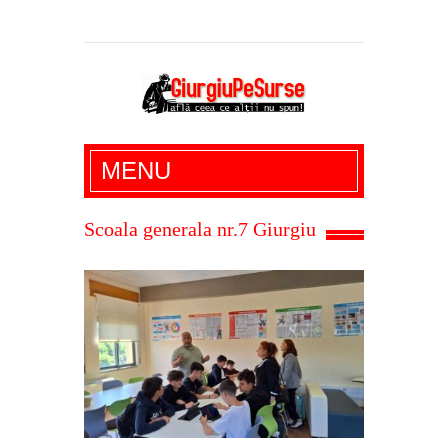
Giurgiu Pe Surse – actualitate giurgiu,
MENU
administratie giurgiu, stiri politice, social
economic, editoriale giurgiu, dezvaluiri,
Scoala generala nr.7 Giurgiu
soc, cancan, stiri locale