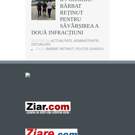
BĂRBAT
REȚINUT
PENTRU
SĂVÂRȘIREA A
DOUĂ INFRACȚIUNI
POSTED IN:
ACTUALITATE
,
ADMINISTRATIE
,
DEZVALUIRI
TAGS:
BARBAT RETINUT
,
POLITIE GIURGIU