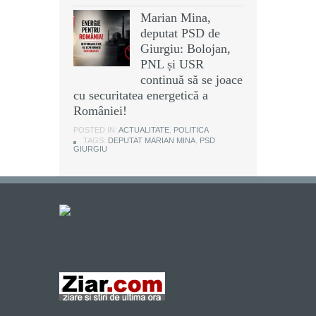
Marian Mina,
deputat PSD de
Giurgiu: Bolojan,
PNL și USR
continuă să se joace
cu securitatea energetică a
României!
POSTED IN:
ACTUALITATE
,
POLITICA
TAGS:
DEPUTAT MARIAN MINA
,
PSD
GIURGIU