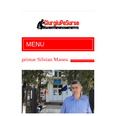
Giurgiu Pe Surse – actualitate giurgiu,
MENU
administratie giurgiu, stiri politice, social
economic, editoriale giurgiu, dezvaluiri,
primar Silvian Manea
soc, cancan, stiri locale