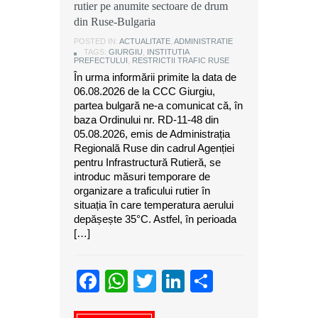
rutier pe anumite sectoare de drum
din Ruse-Bulgaria
POSTED IN:
ACTUALITATE
,
ADMINISTRATIE
TAGS:
GIURGIU
,
INSTITUTIA
PREFECTULUI
,
RESTRICTII TRAFIC RUSE
În urma informării primite la data de
06.08.2026 de la CCC Giurgiu,
partea bulgară ne-a comunicat că, în
baza Ordinului nr. RD-11-48 din
05.08.2026, emis de Administrația
Regională Ruse din cadrul Agenției
pentru Infrastructură Rutieră, se
introduc măsuri temporare de
organizare a traficului rutier în
situația în care temperatura aerului
depășește 35°C. Astfel, în perioada
[…]
Facebook
WhatsApp
Twitter
LinkedIn
Partajeaz