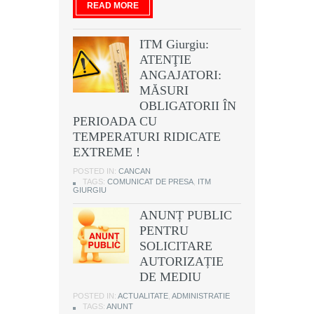
READ MORE
ITM Giurgiu:
ATENŢIE
ANGAJATORI:
MĂSURI
OBLIGATORII ÎN
PERIOADA CU
TEMPERATURI RIDICATE
EXTREME !
POSTED IN:
CANCAN
TAGS:
COMUNICAT DE PRESA
,
ITM
GIURGIU
ANUNȚ PUBLIC
PENTRU
SOLICITARE
AUTORIZAȚIE
DE MEDIU
POSTED IN:
ACTUALITATE
,
ADMINISTRATIE
TAGS:
ANUNT