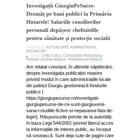
Investigații GiurgiuPeSurse:
Dezmăț pe bani publici la Primăria
Hotarele! Salariile consilierilor
personali depășesc cheltuielile
pentru sănătate și protecție socială
POSTED IN:
ACTUALITATE
,
ADMINISTRATIE
,
DEZVALUIRI
TAGS:
CHELTUIELI
,
CONSILIERI PERSONALI
,
PRIMAR SILVIAN MANEA
,
PRIMARIA HOTARELE
Am relatat constant, în ultimele săptămâni,
despre investigația publicației noastre
privind modul în care administrațiile locale
din județul Giurgiu gestionează fondurile
publice (
https://giurgiupesurse.ro/investigatii-
giurgiupesurse-de-ce-sunt-giurgiuvenii-
saraci-studiile-fictive-si-nepasarea-fata-de-
lege/). Răspunsurile primite de la autorități,
în baza Legii 544/2001 privind liberul acces
la informațiile de interes public, au început
să sosească. Sunt deja sute de pagini care