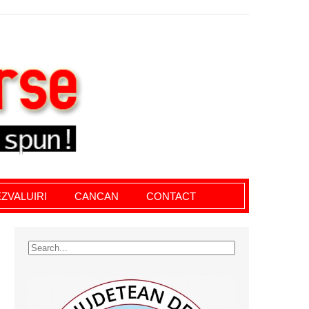
le giurgiu, dezvaluiri, soc, cancan, stiri locale
ZVALUIRI
CANCAN
CONTACT