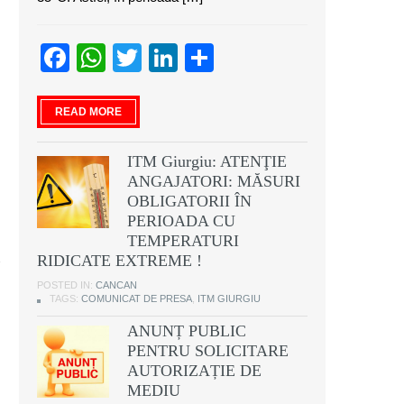
Facebook
WhatsApp
Twitter
LinkedIn
Partajează
READ MORE
ITM Giurgiu: ATENŢIE
ANGAJATORI: MĂSURI
OBLIGATORII ÎN
PERIOADA CU
TEMPERATURI
RIDICATE EXTREME !
POSTED IN:
CANCAN
TAGS:
COMUNICAT DE PRESA
,
ITM GIURGIU
ANUNȚ PUBLIC
PENTRU SOLICITARE
AUTORIZAȚIE DE
MEDIU