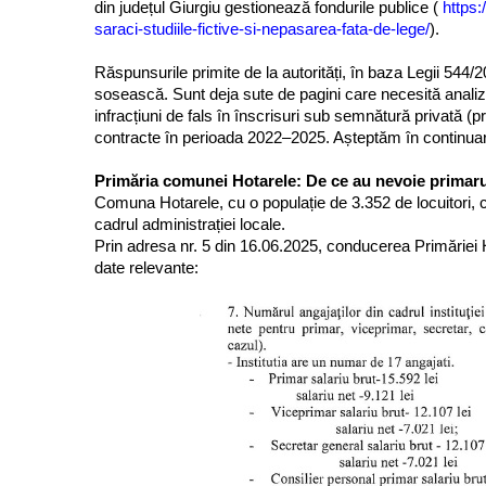
din județul Giurgiu gestionează fondurile publice (
https:
saraci-studiile-fictive-si-nepasarea-fata-de-lege/
).
Răspunsurile primite de la autorități, în baza Legii 544/2
sosească. Sunt deja sute de pagini care necesită analiz
infracțiuni de fals în înscrisuri sub semnătură privată (p
contracte în perioada 2022–2025. Așteptăm în continuare 
Primăria comunei Hotarele: De ce au nevoie primarul
Comuna Hotarele, cu o populație de 3.352 de locuitori, 
cadrul administrației locale.
Prin adresa nr. 5 din 16.06.2025, conducerea Primăriei H
date relevante: