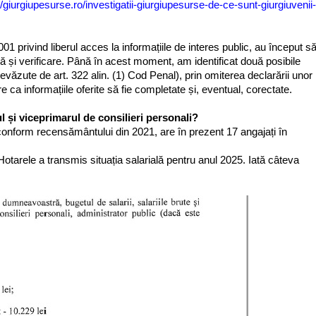
//giurgiupesurse.ro/investigatii-giurgiupesurse-de-ce-sunt-giurgiuvenii-
001 privind liberul acces la informațiile de interes public, au început s
ă și verificare. Până în acest moment, am identificat două posibile
revăzute de art. 322 alin. (1) Cod Penal), prin omiterea declarării unor
ca informațiile oferite să fie completate și, eventual, corectate.
 și viceprimarul de consilieri personali?
conform recensământului din 2021, are în prezent 17 angajați în
otarele a transmis situația salarială pentru anul 2025. Iată câteva