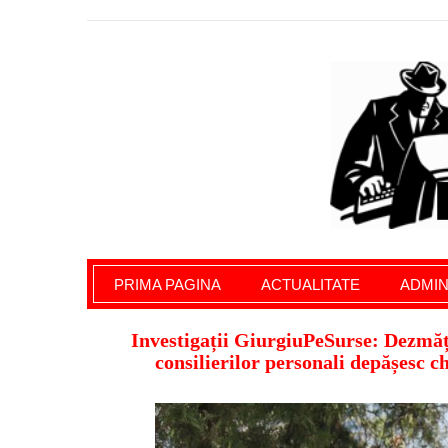
Giurgiu Pe Surse – actualitate giurgiu, admini
PRIMA PAGINA
ACTUALITATE
ADMIN
Investigații GiurgiuPeSurse: Dezmăț 
consilierilor personali depășesc ch