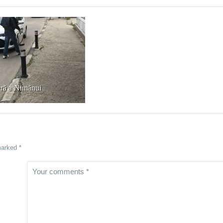
ră a Nimănui
marked *