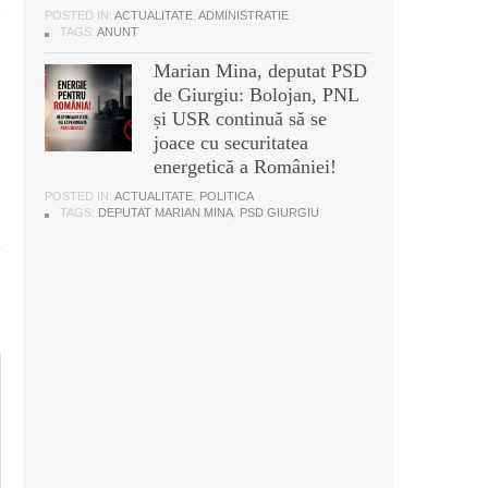
POSTED IN:
ACTUALITATE
,
ADMINISTRATIE
TAGS:
ANUNT
Marian Mina, deputat PSD
de Giurgiu: Bolojan, PNL
și USR continuă să se
joace cu securitatea
energetică a României!
POSTED IN:
ACTUALITATE
,
POLITICA
TAGS:
DEPUTAT MARIAN MINA
,
PSD GIURGIU