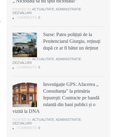
„ Niciodată să nu spui niciodată!”
POSTED IN:
ACTUALITATE
,
ADMINISTRATIE
,
DEZVALUIRI
COMMENTS:
0
ă
Surse: Patru polițiști de la
Penitenciarul Giurgiu, reținuți
după ce ar fi bătut un deținut
POSTED IN:
ACTUALITATE
,
ADMINISTRATIE
,
DEZVALUIRI
COMMENTS:
0
Investigație GPS: Afacerea „
Consultanța” la primăria
Iepurești: Contracte pe bandă
rulantă din bani publici și o
vizită la DNA
POSTED IN:
ACTUALITATE
,
ADMINISTRATIE
,
DEZVALUIRI
COMMENTS:
0