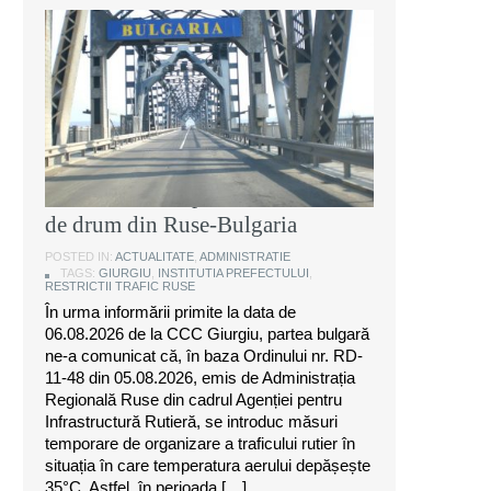
Instituția Prefectului: Măsuri
temporare de organizare a
traficului rutier pe anumite sectoare
de drum din Ruse-Bulgaria
POSTED IN:
ACTUALITATE
,
ADMINISTRATIE
TAGS:
GIURGIU
,
INSTITUTIA PREFECTULUI
,
RESTRICTII TRAFIC RUSE
În urma informării primite la data de
06.08.2026 de la CCC Giurgiu, partea bulgară
ne-a comunicat că, în baza Ordinului nr. RD-
11-48 din 05.08.2026, emis de Administrația
Regională Ruse din cadrul Agenției pentru
Infrastructură Rutieră, se introduc măsuri
temporare de organizare a traficului rutier în
situația în care temperatura aerului depășește
35°C. Astfel, în perioada […]