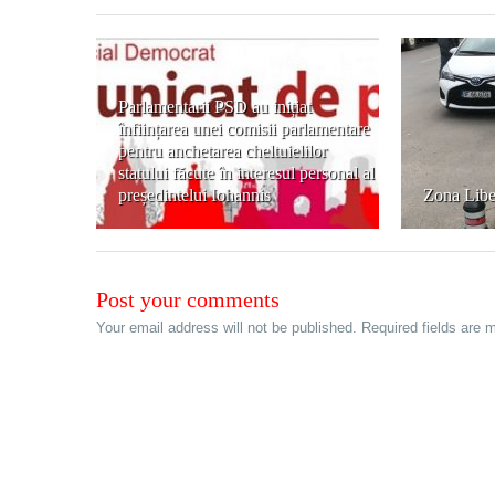
Parlamentarii PSD au inițiat
înființarea unei comisii parlamentare
pentru anchetarea cheltuielilor
statului făcute în interesul personal al
președintelui Iohannis
Zona Libe
Post your comments
Your email address will not be published. Required fields are 