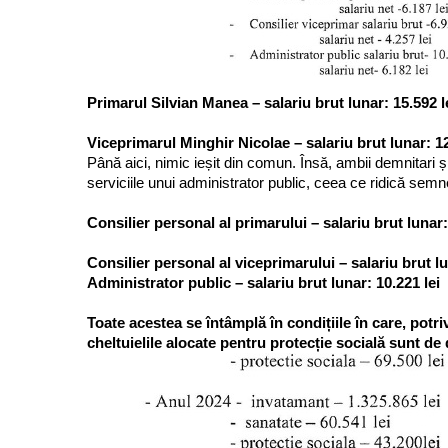
Primarul Silvian Manea – salariu brut lunar: 15.592 l
Viceprimarul Minghir Nicolae – salariu brut lunar: 12
Până aici, nimic ieșit din comun. Însă, ambii demnitari și
serviciile unui administrator public, ceea ce ridică semne 
Consilier personal al primarului – salariu brut lunar:
Consilier personal al viceprimarului – salariu brut lu
Administrator public – salariu brut lunar: 10.221 lei
Toate acestea se întâmplă în condițiile în care, potri
cheltuielile alocate pentru protecție socială sunt de d