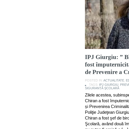
IPJ Giurgiu: ” Bl
fost împuternici
de Prevenire a Cr
POSTED IN:
ACTUALITATE
,
E
TAGS:
IPJ GIURGIU
,
PREVE
SIGURANȚĂ ŞCOLARĂ
Zilele acestea, subinspe
Chiran a fost împuternic
și Prevenirea Criminalită
Poliţie Judeţean Giurgi
Chiran a fost şef de bir
Şcolară, având două împ