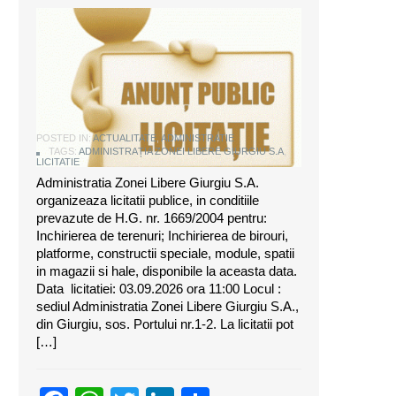
ANUNT DE LICITATIE
POSTED IN:
ACTUALITATE
,
ADMINISTRATIE
TAGS:
ADMINISTRAȚIA ZONEI LIBERE GIURGIU S.A
,
LICITATIE
Administratia Zonei Libere Giurgiu S.A.
organizeaza licitatii publice, in conditiile
prevazute de H.G. nr. 1669/2004 pentru:
Inchirierea de terenuri; Inchirierea de birouri,
platforme, constructii speciale, module, spatii
in magazii si hale, disponibile la aceasta data.
Data licitatiei: 03.09.2026 ora 11:00 Locul :
sediul Administratia Zonei Libere Giurgiu S.A.,
din Giurgiu, sos. Portului nr.1-2. La licitatii pot
[…]