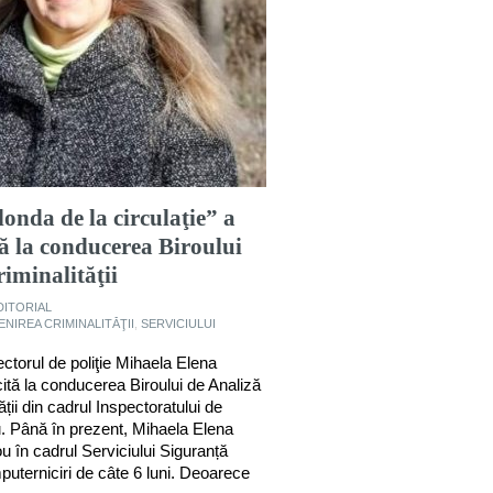
onda de la circulaţie” a
tă la conducerea Biroului
iminalităţii
DITORIAL
NIREA CRIMINALITĂŢII
,
SERVICIULUI
ctorul de poliţie Mihaela Elena
ită la conducerea Biroului de Analiză
ții din cadrul Inspectoratului de
u. Până în prezent, Mihaela Elena
ou în cadrul Serviciului Siguranță
uterniciri de câte 6 luni. Deoarece