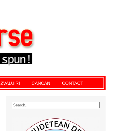
le giurgiu, dezvaluiri, soc, cancan, stiri locale
ZVALUIRI
CANCAN
CONTACT
I