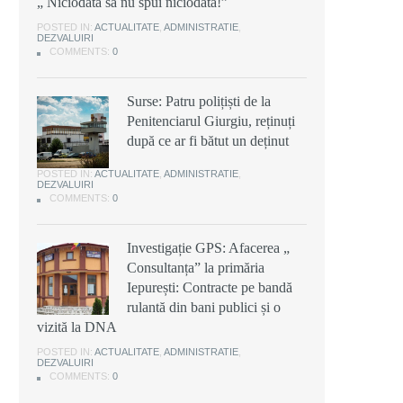
„ Niciodată să nu spui niciodată!”
POSTED IN:
ACTUALITATE
,
ADMINISTRATIE
,
DEZVALUIRI
COMMENTS:
0
Surse: Patru polițiști de la
Penitenciarul Giurgiu, reținuți
după ce ar fi bătut un deținut
POSTED IN:
ACTUALITATE
,
ADMINISTRATIE
,
DEZVALUIRI
COMMENTS:
0
Investigație GPS: Afacerea „
Consultanța” la primăria
Iepurești: Contracte pe bandă
rulantă din bani publici și o
vizită la DNA
POSTED IN:
ACTUALITATE
,
ADMINISTRATIE
,
DEZVALUIRI
COMMENTS:
0