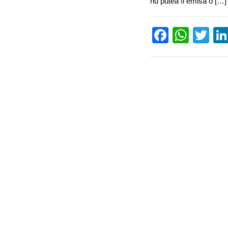
nu putea fi emisă o […]
Facebo
What
Tw