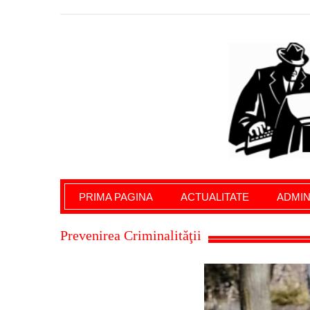
Giurgiu Pe Surse – actualitate giurgiu, admini
PRIMA PAGINA
ACTUALITATE
ADMIN
Prevenirea Criminalităţii