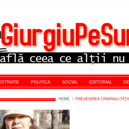
stratie giurgiu, stiri politice, social economic, editoria
ISTRATIE
POLITICA
SOCIAL
EDITORIAL
DE
HOME
/
PREVENIREA CRIMINALITĂŢI