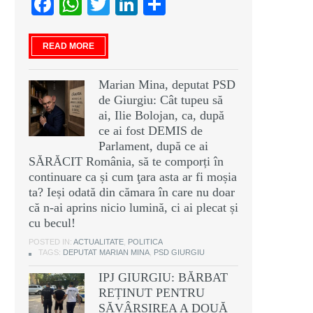
Facebook
WhatsApp
Twitter
LinkedIn
Partajează
READ MORE
Marian Mina, deputat PSD
de Giurgiu: Cât tupeu să
ai, Ilie Bolojan, ca, după
ce ai fost DEMIS de
Parlament, după ce ai
SĂRĂCIT România, să te comporți în
continuare ca și cum ţara asta ar fi moșia
ta? Ieși odată din cămara în care nu doar
că n-ai aprins nicio lumină, ci ai plecat și
cu becul!
POSTED IN:
ACTUALITATE
,
POLITICA
TAGS:
DEPUTAT MARIAN MINA
,
PSD GIURGIU
IPJ GIURGIU: BĂRBAT
REȚINUT PENTRU
SĂVÂRȘIREA A DOUĂ