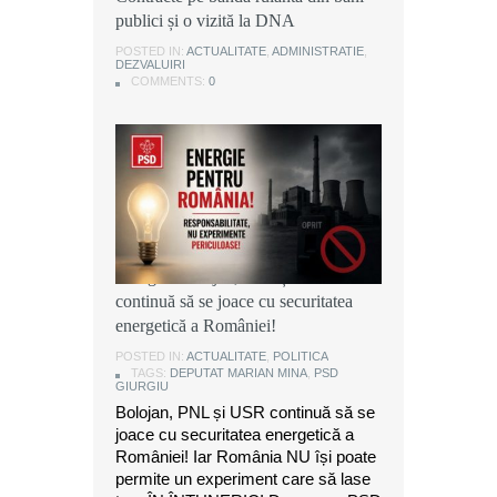
publici și o vizită la DNA
publici și o vizită la DNA
publici și o vizită la DNA
POSTED IN:
POSTED IN:
POSTED IN:
ACTUALITATE
ACTUALITATE
ACTUALITATE
,
,
,
ADMINISTRATIE
ADMINISTRATIE
ADMINISTRATIE
,
,
,
DEZVALUIRI
DEZVALUIRI
DEZVALUIRI
COMMENTS:
COMMENTS:
COMMENTS:
0
0
0
Marian Mina, deputat PSD de
Giurgiu: Bolojan, PNL și USR
continuă să se joace cu securitatea
energetică a României!
POSTED IN:
ACTUALITATE
,
POLITICA
TAGS:
DEPUTAT MARIAN MINA
,
PSD
GIURGIU
Bolojan, PNL și USR continuă să se
joace cu securitatea energetică a
României! Iar România NU își poate
permite un experiment care să lase