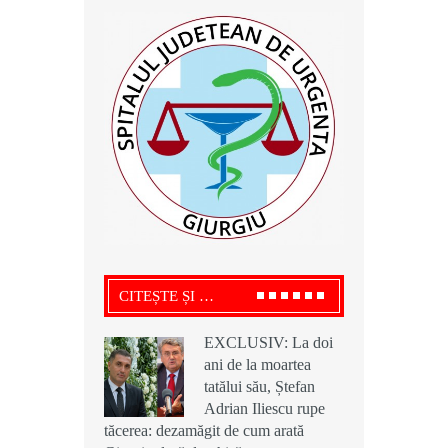
CITEȘTE ȘI …
EXCLUSIV: La doi
EXCLUSIV: La doi
EXCLUSIV: La doi
ani de la moartea
ani de la moartea
ani de la moartea
tatălui său, Ștefan
tatălui său, Ștefan
tatălui său, Ștefan
Adrian Iliescu rupe
Adrian Iliescu rupe
Adrian Iliescu rupe
tăcerea: dezamăgit de cum arată
tăcerea: dezamăgit de cum arată
tăcerea: dezamăgit de cum arată