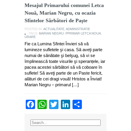
Mesajul Primarului comunei Letca
Nouă, Marian Negru, cu ocazia
Sfintelor Sărbători de Paşte
POSTED IN:
ACTUALITATE
,
ADMINISTRATIE
TAGS:
MARIAN NEGRU
,
PPRIMAR LETCA NOUA
,
URARE
Fie ca Lumina Sfintei Învieri să vă
lumineze sufletele şi casa. Să aveţi parte
numai de sănătate şi belşug, să vi se
împlinească toate visurile şi speranțele, iar
pacea acestei sărbători să vă coboare în
suflete! Să aveţi parte de un Paste fericit,
alături de cei dragi vouă! Hristos a Înviat!
Marian Negru – primarul […]
Facebook
WhatsApp
Twitter
LinkedIn
Partajează