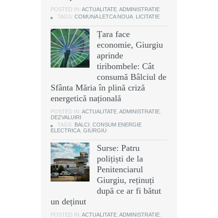
POSTED IN:
ACTUALITATE
,
ADMINISTRATIE
TAGS:
COMUNA LETCA NOUA
,
LICITATIE
Țara face
economie, Giurgiu
aprinde
tiribombele: Cât
consumă Bâlciul de
Sfânta Măria în plină criză
energetică națională
POSTED IN:
ACTUALITATE
,
ADMINISTRATIE
,
DEZVALUIRI
TAGS:
BALCI
,
CONSUM ENERGIE
ELECTRICA
,
GIURGIU
Surse: Patru
polițiști de la
Penitenciarul
Giurgiu, reținuți
după ce ar fi bătut
un deținut
POSTED IN:
ACTUALITATE
,
ADMINISTRATIE
,