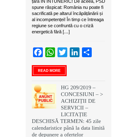
țara ÎN ÎNTUNERIC! De aceea, PSD
spune răspicat: România nu poate fi
sacrificată pe altarul încăpățânării și
al incompetenței! În timp ce întreaga
regiune se confruntă cu o criză
energetică fără […]
Facebook
WhatsApp
Twitter
LinkedIn
Partajeaz
READ MORE
HG 209/2019 –
CONCESIUNI – >
ACHIZIȚII DE
SERVICII –
LICITAȚIE
DESCHISĂ TERMEN: 45 zile
calendaristice până la data limită
de depunere a ofertelor