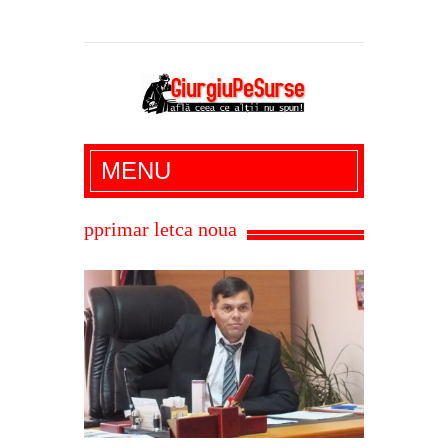
Giurgiu Pe Surse – actualitate giurgiu,
MENU
administratie giurgiu, stiri politice, social
economic, editoriale giurgiu, dezvaluiri,
pprimar letca noua
soc, cancan, stiri locale