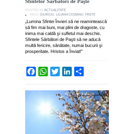
Sfintelor Sărbători de Paşte
POSTED IN:
ACTUALITATE
TAGS:
GIURGIU
,
LILIANA CIOBANU
,
PASTE
„Lumina Sfintei Învieri să ne reamintească
să fim mai buni, mai plini de dragoste, cu
inima mai caldă şi sufletul mai deschis.
Sfintele Sărbători de Paşti să ne aducă
multă fericire, sănătate, numai bucurii şi
prosperitate. Hristos a Înviat!”
Facebook
WhatsApp
Twitter
LinkedIn
Partajează