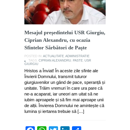
Mesajul preşedintelui USR Giurgiu,
Ciprian Alexandru, cu ocazia
Sfintelor Sărbători de Paşte
POSTED IN:
ACTUALITATE
,
ADMINISTRATIE
TAGS:
CIPRIAN ALEXANDRU
,
PASTE
,
USR
GIURGIU
Hristos a Înviat! În aceste zile sfinte ale
Învierii Domnului, transmit tuturor
giurgiuvenilor un gând de pace, speranță și
unitate. Trăim vremuri în care ura pare că
ne-a acaparat, iar uneori am uitat să ne
iubim aproapele și să fim mai aproape unii
de alții. Învierea Domnului ne amintește că
lumina și iertarea trebuie să […]