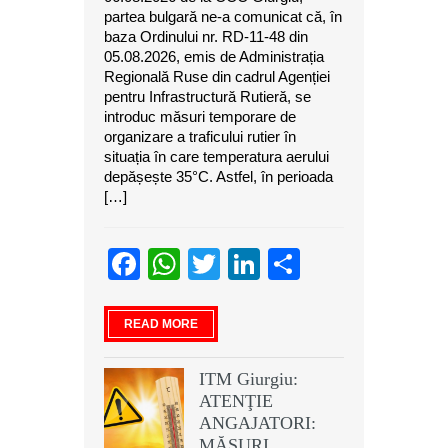
partea bulgară ne-a comunicat că, în
baza Ordinului nr. RD-11-48 din
05.08.2026, emis de Administrația
Regională Ruse din cadrul Agenției
pentru Infrastructură Rutieră, se
introduc măsuri temporare de
organizare a traficului rutier în
situația în care temperatura aerului
depășește 35°C. Astfel, în perioada
[…]
Facebook
WhatsApp
Twitter
LinkedIn
Partajeaz
READ MORE
ITM Giurgiu:
ATENŢIE
ANGAJATORI:
MĂSURI