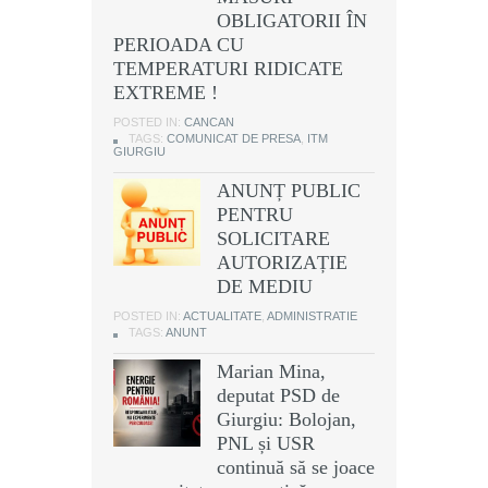
OBLIGATORII ÎN
PERIOADA CU
TEMPERATURI RIDICATE
EXTREME !
POSTED IN:
CANCAN
TAGS:
COMUNICAT DE PRESA
,
ITM
GIURGIU
ANUNȚ PUBLIC
PENTRU
SOLICITARE
AUTORIZAȚIE
DE MEDIU
POSTED IN:
ACTUALITATE
,
ADMINISTRATIE
TAGS:
ANUNT
Marian Mina,
deputat PSD de
Giurgiu: Bolojan,
PNL și USR
continuă să se joace