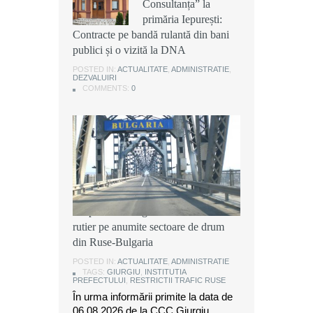
Consultanța” la
Consultanța” la
Consultanța” la
primăria Iepurești:
primăria Iepurești:
primăria Iepurești:
Contracte pe bandă rulantă din bani
Contracte pe bandă rulantă din bani
Contracte pe bandă rulantă din bani
publici și o vizită la DNA
publici și o vizită la DNA
publici și o vizită la DNA
POSTED IN:
POSTED IN:
POSTED IN:
ACTUALITATE
ACTUALITATE
ACTUALITATE
,
,
,
ADMINISTRATIE
ADMINISTRATIE
ADMINISTRATIE
,
,
,
DEZVALUIRI
DEZVALUIRI
DEZVALUIRI
COMMENTS:
COMMENTS:
COMMENTS:
0
0
0
Instituția Prefectului: Măsuri
temporare de organizare a traficului
rutier pe anumite sectoare de drum
din Ruse-Bulgaria
POSTED IN:
ACTUALITATE
,
ADMINISTRATIE
TAGS:
GIURGIU
,
INSTITUTIA
PREFECTULUI
,
RESTRICTII TRAFIC RUSE
În urma informării primite la data de
06.08.2026 de la CCC Giurgiu,