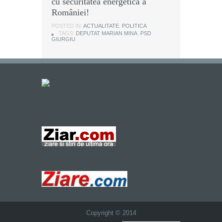
cu securitatea energetică a
României!
POSTED IN:
ACTUALITATE
,
POLITICA
TAGS:
DEPUTAT MARIAN MINA
,
PSD
GIURGIU
Copyright © 2014