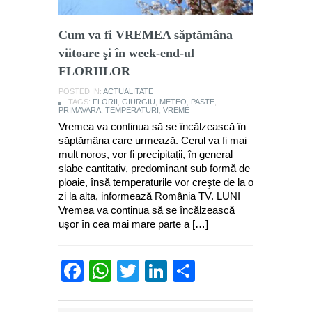
Cum va fi VREMEA săptămâna
viitoare şi în week-end-ul
FLORIILOR
POSTED IN:
ACTUALITATE
TAGS:
FLORII
,
GIURGIU
,
METEO
,
PASTE
,
PRIMAVARA
,
TEMPERATURI
,
VREME
Vremea va continua să se încălzească în
săptămâna care urmează. Cerul va fi mai
mult noros, vor fi precipitații, în general
slabe cantitativ, predominant sub formă de
ploaie, însă temperaturile vor creşte de la o
zi la alta, informează România TV. LUNI
Vremea va continua să se încălzească
ușor în cea mai mare parte a […]
Facebook
WhatsApp
Twitter
LinkedIn
Partajează