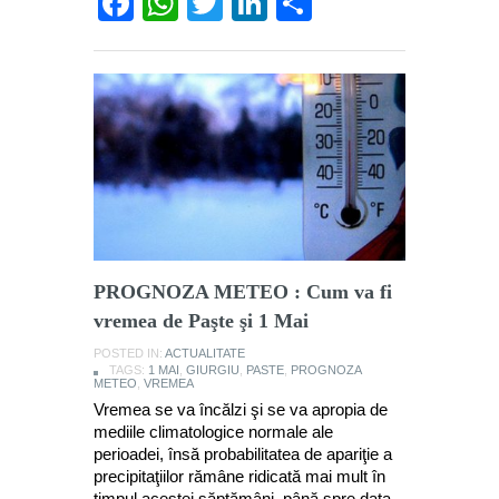
Facebook
WhatsApp
Twitter
LinkedIn
Partajează
PROGNOZA METEO : Cum va fi
vremea de Paşte şi 1 Mai
POSTED IN:
ACTUALITATE
TAGS:
1 MAI
,
GIURGIU
,
PASTE
,
PROGNOZA
METEO
,
VREMEA
Vremea se va încălzi şi se va apropia de
mediile climatologice normale ale
perioadei, însă probabilitatea de apariţie a
precipitaţiilor rămâne ridicată mai mult în
timpul acestei săptămâni, până spre data