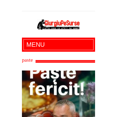
Giurgiu Pe Surse – actualitate giurgiu,
MENU
administratie giurgiu, stiri politice, social
economic, editoriale giurgiu, dezvaluiri,
paste
soc, cancan, stiri locale