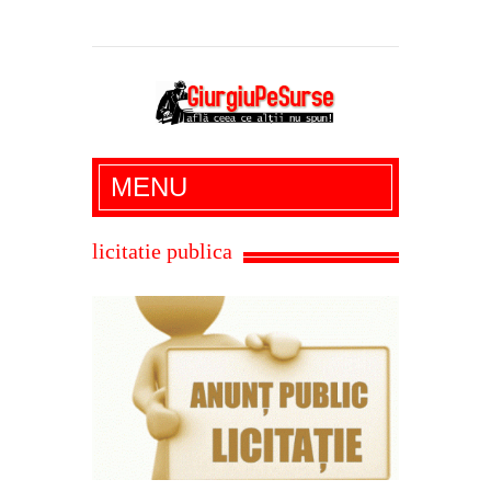
Giurgiu Pe Surse – actualitate giurgiu,
MENU
administratie giurgiu, stiri politice, social
economic, editoriale giurgiu, dezvaluiri,
licitatie publica
soc, cancan, stiri locale