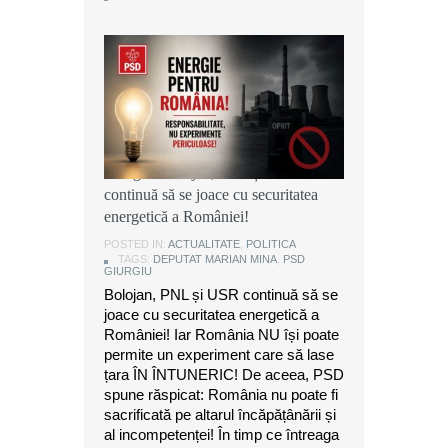
Marian Mina, deputat PSD de
Giurgiu: Bolojan, PNL și USR
continuă să se joace cu securitatea
energetică a României!
POSTED IN:
ACTUALITATE
,
POLITICA
TAGS:
DEPUTAT MARIAN MINA
,
PSD
GIURGIU
Bolojan, PNL și USR continuă să se
joace cu securitatea energetică a
României! Iar România NU își poate
permite un experiment care să lase
țara ÎN ÎNTUNERIC! De aceea, PSD
spune răspicat: România nu poate fi
sacrificată pe altarul încăpățânării și
al incompetenței! În timp ce întreaga