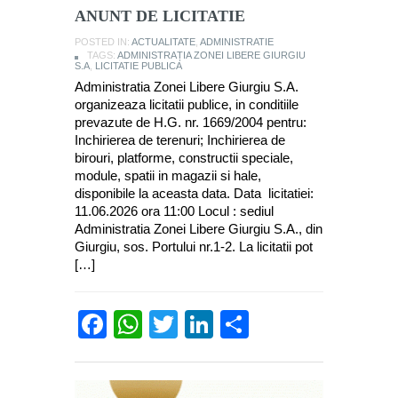
ANUNT DE LICITATIE
POSTED IN:
ACTUALITATE
,
ADMINISTRATIE
TAGS:
ADMINISTRAȚIA ZONEI LIBERE GIURGIU
S.A
,
LICITATIE PUBLICA
Administratia Zonei Libere Giurgiu S.A.
organizeaza licitatii publice, in conditiile
prevazute de H.G. nr. 1669/2004 pentru:
Inchirierea de terenuri; Inchirierea de
birouri, platforme, constructii speciale,
module, spatii in magazii si hale,
disponibile la aceasta data. Data licitatiei:
11.06.2026 ora 11:00 Locul : sediul
Administratia Zonei Libere Giurgiu S.A., din
Giurgiu, sos. Portului nr.1-2. La licitatii pot
[…]
Facebook
WhatsApp
Twitter
LinkedIn
Partajează