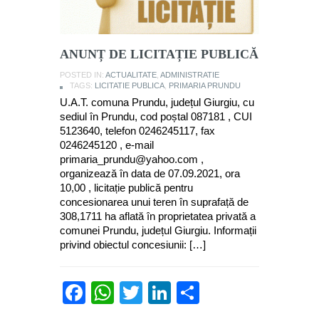
ANUNȚ DE LICITAȚIE PUBLICĂ
POSTED IN:
ACTUALITATE
,
ADMINISTRATIE
TAGS:
LICITATIE PUBLICA
,
PRIMARIA PRUNDU
U.A.T. comuna Prundu, județul Giurgiu, cu
sediul în Prundu, cod poștal 087181 , CUI
5123640, telefon 0246245117, fax
0246245120 , e-mail
primaria_prundu@yahoo.com ,
organizează în data de 07.09.2021, ora
10,00 , licitație publică pentru
concesionarea unui teren în suprafață de
308,1711 ha aflată în proprietatea privată a
comunei Prundu, județul Giurgiu. Informații
privind obiectul concesiunii: […]
Facebook
WhatsApp
Twitter
LinkedIn
Partajează