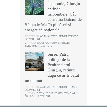
economie, Giurgiu
aprinde
tiribombele: Cât
consumă Bâlciul de
Sfânta Măria în plină criză
energetică națională
POSTED IN:
ACTUALITATE
,
ADMINISTRATIE
,
DEZVALUIRI
TAGS:
BALCI
,
CONSUM ENERGIE
ELECTRICA
,
GIURGIU
Surse: Patru
polițiști de la
Penitenciarul
Giurgiu, reținuți
după ce ar fi bătut
un deținut
POSTED IN:
ACTUALITATE
,
ADMINISTRATIE
,
DEZVALUIRI
TAGS:
DETINUT BATUT
,
PENITENCIARUL
GIURGIU
,
RETINERI