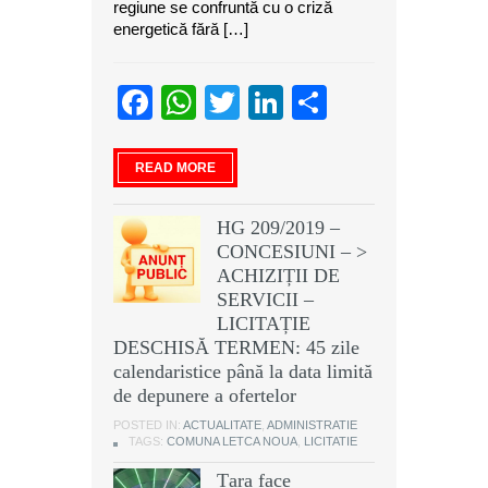
regiune se confruntă cu o criză
energetică fără […]
Facebook
WhatsApp
Twitter
LinkedIn
Partajeaz
READ MORE
HG 209/2019 –
CONCESIUNI – >
ACHIZIȚII DE
SERVICII –
LICITAȚIE
DESCHISĂ TERMEN: 45 zile
calendaristice până la data limită
de depunere a ofertelor
POSTED IN:
ACTUALITATE
,
ADMINISTRATIE
TAGS:
COMUNA LETCA NOUA
,
LICITATIE
Țara face