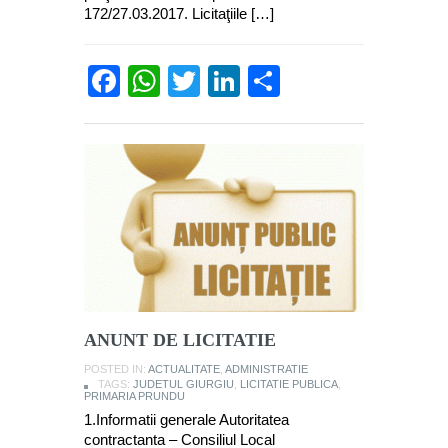
172/27.03.2017. Licitaţiile […]
Facebook
WhatsApp
Twitter
LinkedIn
Partajează
ANUNT DE LICITATIE
POSTED IN:
ACTUALITATE
,
ADMINISTRATIE
TAGS:
JUDETUL GIURGIU
,
LICITATIE PUBLICA
,
PRIMARIA PRUNDU
1.Informatii generale Autoritatea
contractanta – Consiliul Local