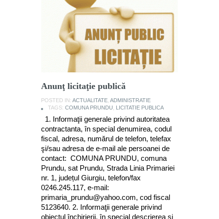
Anunţ licitaţie publică
POSTED IN:
ACTUALITATE
,
ADMINISTRATIE
TAGS:
COMUNA PRUNDU
,
LICITATIE PUBLICA
1. Informaţii generale privind autoritatea
contractanta, în special denumirea, codul
fiscal, adresa, numărul de telefon, telefax
şi/sau adresa de e-mail ale persoanei de
contact: COMUNA PRUNDU, comuna
Prundu, sat Prundu, Strada Linia Primariei
nr. 1, județul Giurgiu, telefon/fax
0246.245.117, e-mail:
primaria_prundu@yahoo.com, cod fiscal
5123640. 2. Informaţii generale privind
obiectul închirierii, în special descrierea şi