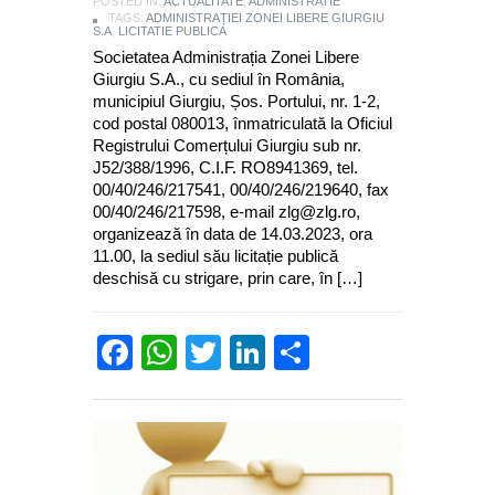
POSTED IN:
ACTUALITATE
,
ADMINISTRATIE
TAGS:
ADMINISTRAȚIEI ZONEI LIBERE GIURGIU
S.A
,
LICITATIE PUBLICA
Societatea Administrația Zonei Libere
Giurgiu S.A., cu sediul în România,
municipiul Giurgiu, Șos. Portului, nr. 1-2,
cod postal 080013, înmatriculată la Oficiul
Registrului Comerțului Giurgiu sub nr.
J52/388/1996, C.I.F. RO8941369, tel.
00/40/246/217541, 00/40/246/219640, fax
00/40/246/217598, e-mail zlg@zlg.ro,
organizează în data de 14.03.2023, ora
11.00, la sediul său licitație publică
deschisă cu strigare, prin care, în […]
Facebook
WhatsApp
Twitter
LinkedIn
Partajează