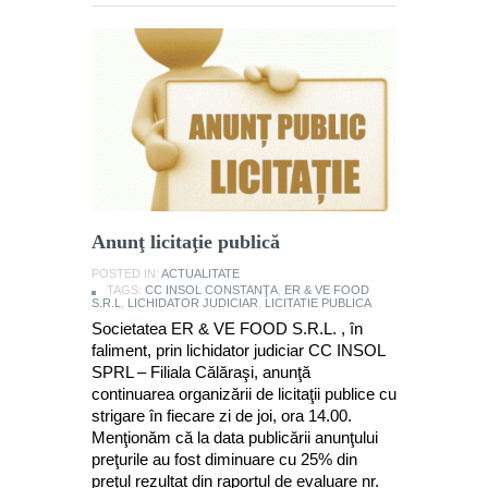
Anunţ licitaţie publică
POSTED IN:
ACTUALITATE
TAGS:
CC INSOL CONSTANŢA
,
ER & VE FOOD
S.R.L
,
LICHIDATOR JUDICIAR
,
LICITATIE PUBLICA
Societatea ER & VE FOOD S.R.L. , în
faliment, prin lichidator judiciar CC INSOL
SPRL – Filiala Călăraşi, anunţă
continuarea organizării de licitaţii publice cu
strigare în fiecare zi de joi, ora 14.00.
Menţionăm că la data publicării anunţului
preţurile au fost diminuare cu 25% din
preţul rezultat din raportul de evaluare nr.