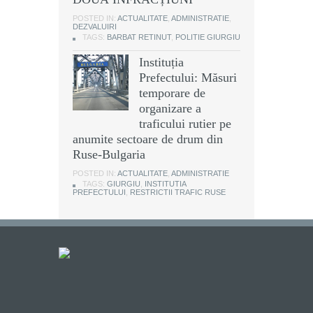
POSTED IN:
ACTUALITATE
,
ADMINISTRATIE
,
DEZVALUIRI
TAGS:
BARBAT RETINUT
,
POLITIE GIURGIU
Instituția
Prefectului: Măsuri
temporare de
organizare a
traficului rutier pe
anumite sectoare de drum din
Ruse-Bulgaria
POSTED IN:
ACTUALITATE
,
ADMINISTRATIE
TAGS:
GIURGIU
,
INSTITUTIA
PREFECTULUI
,
RESTRICTII TRAFIC RUSE