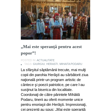
„Mai este speranţă pentru acest
popor”!
POSTED IN:
ACTUALITATE
TAGS:
GIURGIU
,
HERASTI
,
MIHAITA PODARU
La sfârşitul săptămânii trecute, mai mulţi
copii din parohia Herăşti au sărbătorit ziua
naţională printr-un program artistic de
cântece şi poezii patriotice, pe care l-au
susţinut la biserica din localitate.
Coordonaţi de către părintele Mihăită
Podaru, tinerii au oferit momente unice
pentru enoriaşii din Herăşti. Impresionaţi,
cei prezenţi au spus: „Mai este speranţă