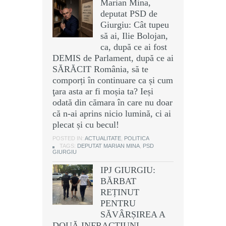
Marian Mina,
deputat PSD de
Giurgiu: Cât tupeu
să ai, Ilie Bolojan,
ca, după ce ai fost
DEMIS de Parlament, după ce ai
SĂRĂCIT România, să te
comporți în continuare ca și cum
ţara asta ar fi moșia ta? Ieși
odată din cămara în care nu doar
că n-ai aprins nicio lumină, ci ai
plecat și cu becul!
POSTED IN:
ACTUALITATE
,
POLITICA
TAGS:
DEPUTAT MARIAN MINA
,
PSD
GIURGIU
IPJ GIURGIU:
BĂRBAT
REȚINUT
PENTRU
SĂVÂRȘIREA A
DOUĂ INFRACȚIUNI