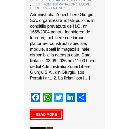
TAGS:
ADMINISTRAȚIA ZONEI LIBERE
GIURGIU S.A
,
LICITATIE
Administratia Zonei Libere Giurgiu
S.A. organizeaza licitatii publice, in
conditiile prevazute de H.G. nr.
1669/2004 pentru: Inchirierea de
terenuri; Inchirierea de birouri,
platforme, constructii speciale,
module, spatii in magazii si hale,
disponibile la aceasta data. Data
licitatiei: 03.09.2026 ora 11:00 Locul :
sediul Administratia Zonei Libere
Giurgiu S.A., din Giurgiu, sos.
Portului nr.1-2. La licitatii pot […]
Facebook
WhatsApp
Twitter
LinkedIn
Partajeaz
READ MORE