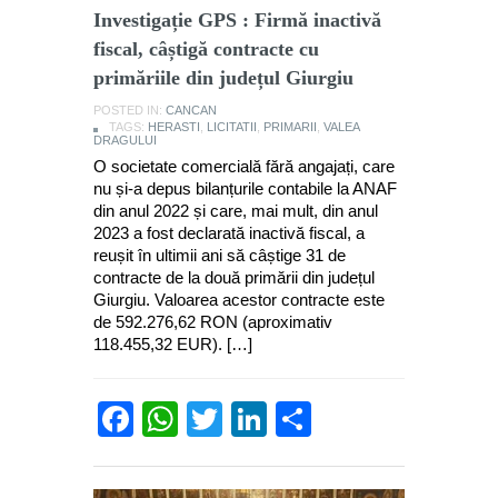
Investigație GPS : Firmă inactivă
fiscal, câștigă contracte cu
primăriile din județul Giurgiu
POSTED IN:
CANCAN
TAGS:
HERASTI
,
LICITATII
,
PRIMARII
,
VALEA
DRAGULUI
O societate comercială fără angajați, care
nu și-a depus bilanțurile contabile la ANAF
din anul 2022 și care, mai mult, din anul
2023 a fost declarată inactivă fiscal, a
reușit în ultimii ani să câștige 31 de
contracte de la două primării din județul
Giurgiu. Valoarea acestor contracte este
de 592.276,62 RON (aproximativ
118.455,32 EUR). […]
Facebook
WhatsApp
Twitter
LinkedIn
Partajează