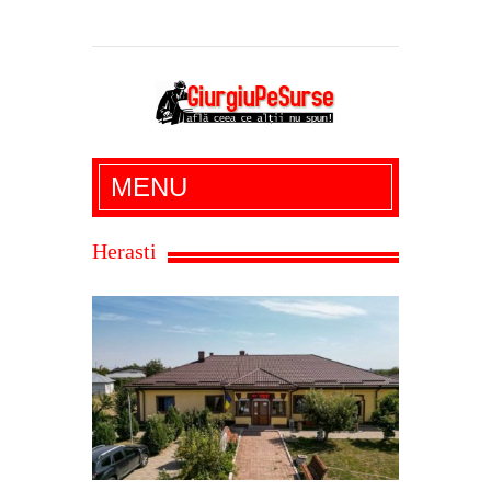
Giurgiu Pe Surse – actualitate giurgiu,
MENU
administratie giurgiu, stiri politice, social
economic, editoriale giurgiu, dezvaluiri,
Herasti
soc, cancan, stiri locale