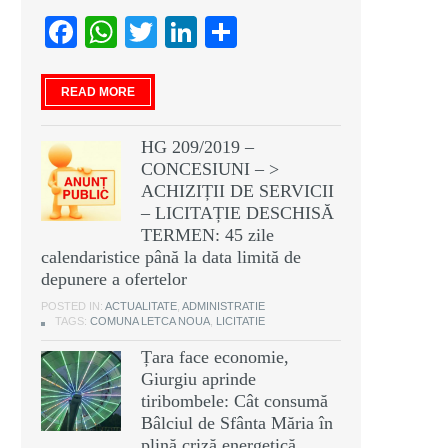
Facebook
WhatsApp
Twitter
LinkedIn
Partajează
READ MORE
HG 209/2019 –
CONCESIUNI – >
ACHIZIȚII DE SERVICII
– LICITAȚIE DESCHISĂ
TERMEN: 45 zile
calendaristice până la data limită de
depunere a ofertelor
POSTED IN:
ACTUALITATE
,
ADMINISTRATIE
TAGS:
COMUNA LETCA NOUA
,
LICITATIE
Țara face economie,
Giurgiu aprinde
tiribombele: Cât consumă
Bâlciul de Sfânta Măria în
plină criză energetică