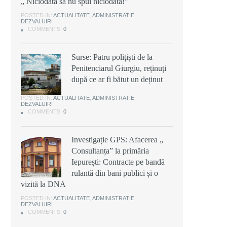
„ Niciodată să nu spui niciodată!”
POSTED IN:
ACTUALITATE
,
ADMINISTRATIE
,
DEZVALUIRI
COMMENTS:
0
Surse: Patru polițiști de la
Penitenciarul Giurgiu, reținuți
după ce ar fi bătut un deținut
POSTED IN:
ACTUALITATE
,
ADMINISTRATIE
,
DEZVALUIRI
COMMENTS:
0
Investigație GPS: Afacerea „
Consultanța” la primăria
Iepurești: Contracte pe bandă
rulantă din bani publici și o
vizită la DNA
POSTED IN:
ACTUALITATE
,
ADMINISTRATIE
,
DEZVALUIRI
COMMENTS:
0