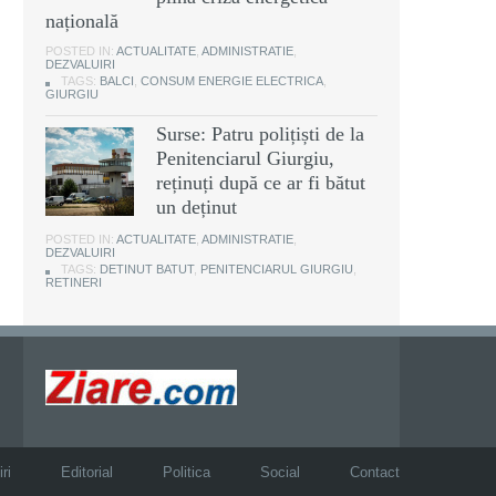
națională
POSTED IN:
ACTUALITATE
,
ADMINISTRATIE
,
DEZVALUIRI
TAGS:
BALCI
,
CONSUM ENERGIE ELECTRICA
,
GIURGIU
Surse: Patru polițiști de la
Penitenciarul Giurgiu,
reținuți după ce ar fi bătut
un deținut
POSTED IN:
ACTUALITATE
,
ADMINISTRATIE
,
DEZVALUIRI
TAGS:
DETINUT BATUT
,
PENITENCIARUL GIURGIU
,
RETINERI
ri
Editorial
Politica
Social
Contact