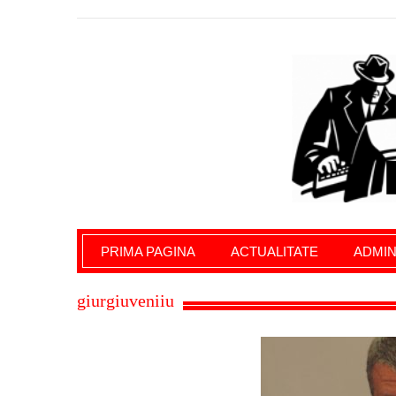
Giurgiu Pe Surse – actualitate giurgiu, admini
PRIMA PAGINA
ACTUALITATE
ADMIN
giurgiuveniiu