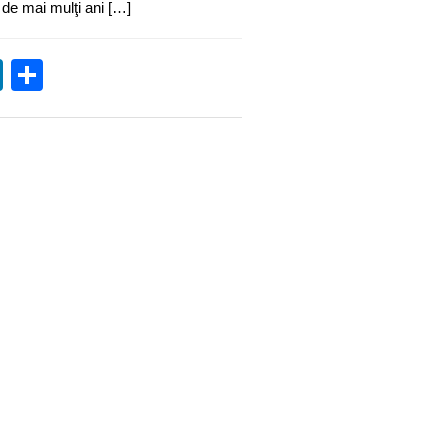
 de mai mulţi ani […]
ok
sApp
itter
LinkedIn
Partajează