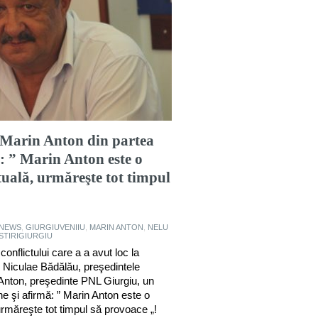
 Marin Anton din partea
l: ” Marin Anton este o
tuală, urmăreşte tot timpul
UNEWS
,
GIURGIUVENIIU
,
MARIN ANTON
,
NELU
STIRIGIURGIU
onflictului care a a avut loc la
 Niculae Bădălău, preşedintele
Anton, preşedinte PNL Giurgiu, un
ine şi afirmă: ” Marin Anton este o
urmăreşte tot timpul să provoace „!