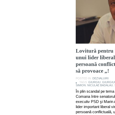
Lovitură pentru
unui lider libera
persoană conflic
să provoace „!
POSTED IN:
DEZVALUIRI
TAGS:
GIURGIU
,
GIURGI
SIMION
,
NICULAE BADALAU
,
În plin scandal pe tema c
Comana între senatorul
executiv PSD şi Marin 
lider important liberal v
persoană conflictuală, 