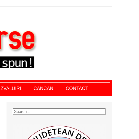
le giurgiu, dezvaluiri, soc, cancan, stiri locale
ZVALUIRI
CANCAN
CONTACT
U