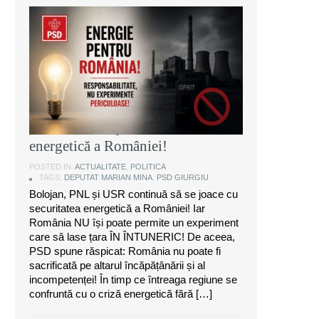
Marian Mina, deputat PSD de
Giurgiu: Bolojan, PNL și USR
continuă să se joace cu securitatea
energetică a României!
POSTED IN:
ACTUALITATE
,
POLITICA
TAGS:
DEPUTAT MARIAN MINA
,
PSD GIURGIU
Bolojan, PNL și USR continuă să se joace cu
securitatea energetică a României! Iar
România NU își poate permite un experiment
care să lase țara ÎN ÎNTUNERIC! De aceea,
PSD spune răspicat: România nu poate fi
sacrificată pe altarul încăpățânării și al
incompetenței! În timp ce întreaga regiune se
confruntă cu o criză energetică fără […]