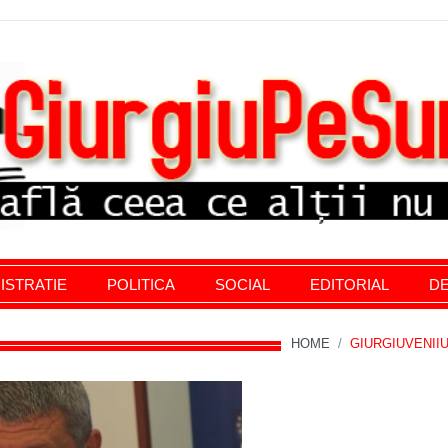
stratie giurgiu, stiri politice, social economic, editoria
ISTRATIE
POLITICA
SOCIAL
EDITORIAL
DE
HOME
/
GIURGIUVENII