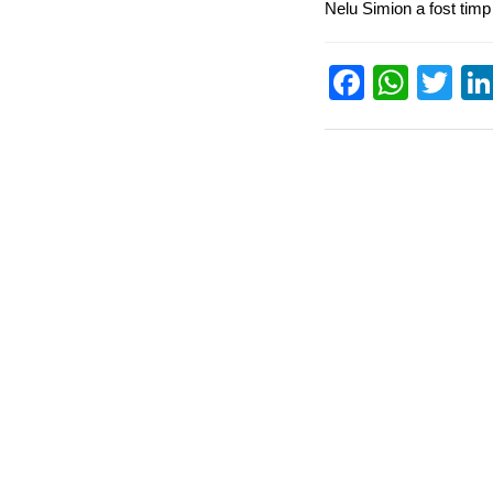
Nelu Simion a fost timp
Facebo
What
Tw