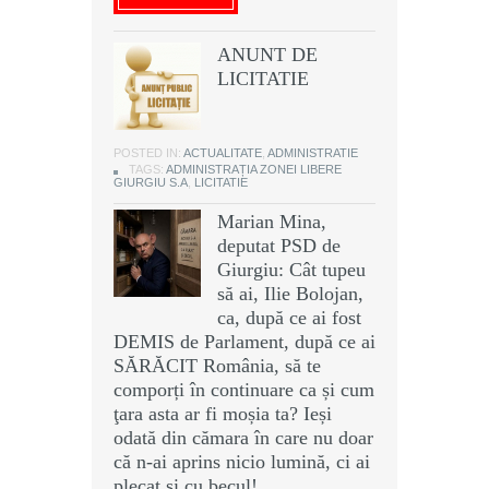
ANUNT DE
LICITATIE
POSTED IN:
ACTUALITATE
,
ADMINISTRATIE
TAGS:
ADMINISTRAȚIA ZONEI LIBERE
GIURGIU S.A
,
LICITATIE
Marian Mina,
deputat PSD de
Giurgiu: Cât tupeu
să ai, Ilie Bolojan,
ca, după ce ai fost
DEMIS de Parlament, după ce ai
SĂRĂCIT România, să te
comporți în continuare ca și cum
ţara asta ar fi moșia ta? Ieși
odată din cămara în care nu doar
că n-ai aprins nicio lumină, ci ai
plecat și cu becul!