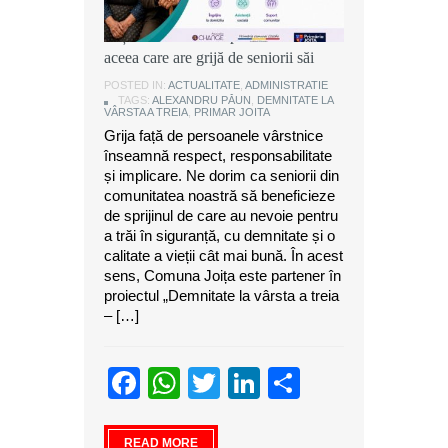
Alexandru Păun, primarul comunei
Joița: O comunitate puternică este
aceea care are grijă de seniorii săi
POSTED IN:
ACTUALITATE
,
ADMINISTRATIE
TAGS:
ALEXANDRU PĂUN
,
DEMNITATE LA
VÂRSTA A TREIA
,
PRIMAR JOITA
Grija față de persoanele vârstnice
înseamnă respect, responsabilitate
și implicare. Ne dorim ca seniorii din
comunitatea noastră să beneficieze
de sprijinul de care au nevoie pentru
a trăi în siguranță, cu demnitate și o
calitate a vieții cât mai bună. În acest
sens, Comuna Joița este partener în
proiectul „Demnitate la vârsta a treia
– […]
Facebook
WhatsApp
Twitter
LinkedIn
Partajeaz
READ MORE