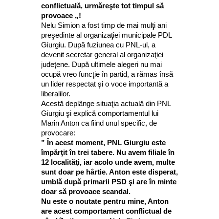
conflictuală, urmăreşte tot timpul să
provoace „!
Nelu Simion a fost timp de mai mulţi ani
preşedinte al organizaţiei municipale PDL
Giurgiu. După fuziunea cu PNL-ul, a
devenit secretar general al organizaţiei
judeţene. După ultimele alegeri nu mai
ocupă vreo funcţie în partid, a rămas însă
un lider respectat şi o voce importantă a
liberalilor.
Acestă deplânge situaţia actuală din PNL
Giurgiu şi explică comportamentul lui
Marin Anton ca fiind unul specific, de
provocare:
” În acest moment, PNL Giurgiu este
împărţit în trei tabere. Nu avem filiale în
12 localităţi, iar acolo unde avem, multe
sunt doar pe hârtie. Anton este disperat,
umblă după primarii PSD şi are în minte
doar să provoace scandal.
Nu este o noutate pentru mine, Anton
are acest comportament conflictual de