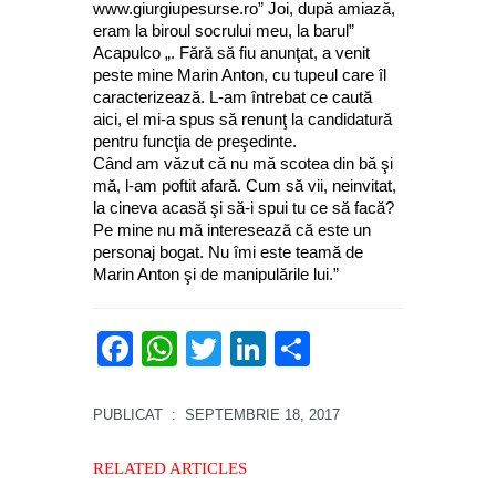
www.giurgiupesurse.ro” Joi, după amiază,
eram la biroul socrului meu, la barul”
Acapulco „. Fără să fiu anunţat, a venit
peste mine Marin Anton, cu tupeul care îl
caracterizează. L-am întrebat ce caută
aici, el mi-a spus să renunţ la candidatură
pentru funcţia de preşedinte.
Când am văzut că nu mă scotea din bă şi
mă, l-am poftit afară. Cum să vii, neinvitat,
la cineva acasă şi să-i spui tu ce să facă?
Pe mine nu mă interesează că este un
personaj bogat. Nu îmi este teamă de
Marin Anton şi de manipulările lui.”
Facebook
WhatsApp
Twitter
LinkedIn
Partajează
PUBLICAT
: SEPTEMBRIE 18, 2017
RELATED ARTICLES