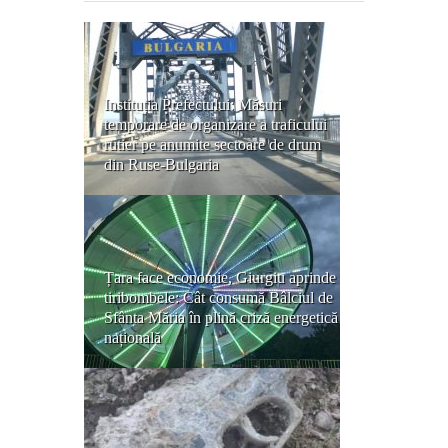
Instituția Prefectului: Măsuri
temporare de organizare a traficului
rutier pe anumite sectoare de drum
din Ruse-Bulgaria
Țara face economie, Giurgiu aprinde
tiribombele: Cât consumă Bâlciul de
Sfânta Măria în plină criză energetică
națională