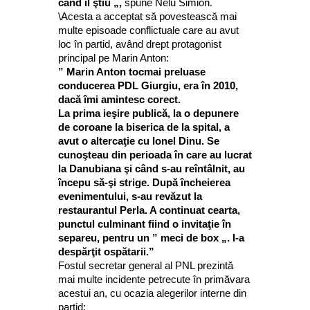
când îl ştiu „,
spune Nelu Simion.
\Acesta a acceptat să povestească mai
multe episoade conflictuale care au avut
loc în partid, având drept protagonist
principal pe Marin Anton:
” Marin Anton tocmai preluase
conducerea PDL Giurgiu, era în 2010,
dacă îmi amintesc corect.
La prima ieşire publică, la o depunere
de coroane la biserica de la spital, a
avut o altercaţie cu Ionel Dinu. Se
cunoşteau din perioada în care au lucrat
la Danubiana şi când s-au reîntâlnit, au
începu să-şi strige. După încheierea
evenimentului, s-au revăzut la
restaurantul Perla. A continuat cearta,
punctul culminant fiind o invitaţie în
separeu, pentru un ” meci de box „. I-a
despărţit ospătarii.”
Fostul secretar general al PNL prezintă
mai multe incidente petrecute în primăvara
acestui an, cu ocazia alegerilor interne din
partid: