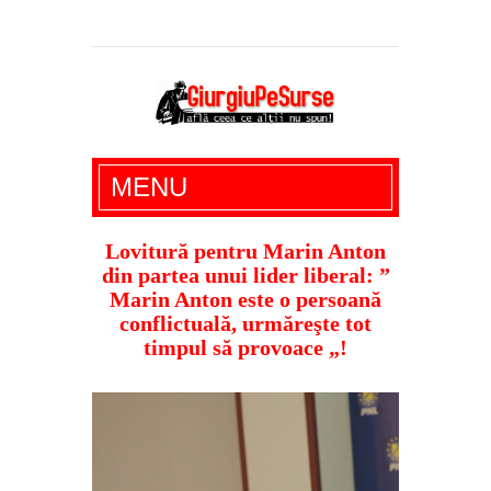
Giurgiu Pe Surse – actualitate giurgiu,
MENU
administratie giurgiu, stiri politice, social
economic, editoriale giurgiu, dezvaluiri,
Lovitură pentru Marin Anton
din partea unui lider liberal: ”
soc, cancan, stiri locale
Marin Anton este o persoană
conflictuală, urmăreşte tot
timpul să provoace „!