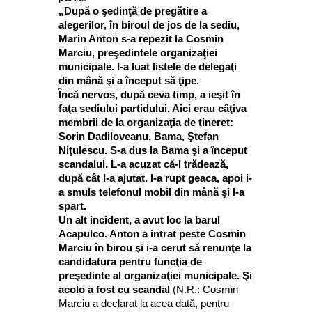
„După o şedinţă de pregătire a
alegerilor, în biroul de jos de la sediu,
Marin Anton s-a repezit la Cosmin
Marciu, preşedintele organizaţiei
municipale. I-a luat listele de delegaţi
din mână şi a început să ţipe.
Încă nervos, după ceva timp, a ieşit în
faţa sediului partidului. Aici erau câţiva
membrii de la organizaţia de tineret:
Sorin Dadiloveanu, Bama, Ştefan
Niţulescu. S-a dus la Bama şi a început
scandalul. L-a acuzat că-l trădează,
după cât l-a ajutat. I-a rupt geaca, apoi i-
a smuls telefonul mobil din mână şi l-a
spart.
Un alt incident, a avut loc la barul
Acapulco. Anton a intrat peste Cosmin
Marciu în birou şi i-a cerut să renunţe la
candidatura pentru funcţia de
preşedinte al organizaţiei municipale. Şi
acolo a fost cu scandal
(N.R.: Cosmin
Marciu a declarat la acea dată, pentru