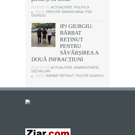
POSTED IN:
ACTUALITATE
,
POLITICA
TAGS:
DEPUTAT MARIAN MINA
,
PSD
GIURGIU
IPJ GIURGIU:
BĂRBAT
REȚINUT
PENTRU
SĂVÂRȘIREA A
DOUĂ INFRACȚIUNI
POSTED IN:
ACTUALITATE
,
ADMINISTRATIE
,
DEZVALUIRI
TAGS:
BARBAT RETINUT
,
POLITIE GIURGIU