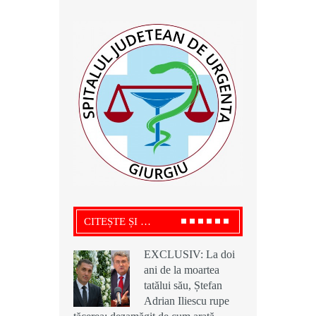
CITEȘTE ȘI …
EXCLUSIV: La doi
EXCLUSIV: La doi
EXCLUSIV: La doi
ani de la moartea
ani de la moartea
ani de la moartea
tatălui său, Ștefan
tatălui său, Ștefan
tatălui său, Ștefan
Adrian Iliescu rupe
Adrian Iliescu rupe
Adrian Iliescu rupe