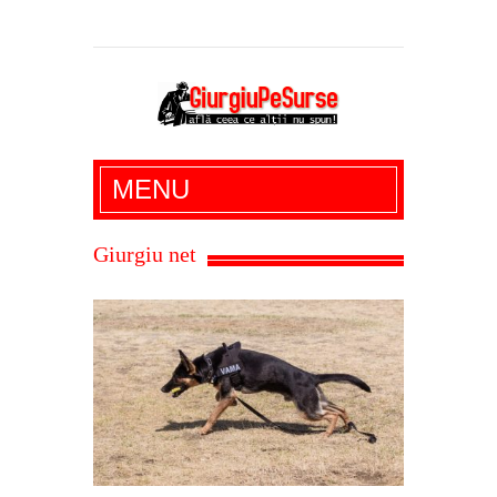
Giurgiu Pe Surse – actualitate giurgiu,
MENU
administratie giurgiu, stiri politice, social
economic, editoriale giurgiu, dezvaluiri,
Giurgiu net
soc, cancan, stiri locale