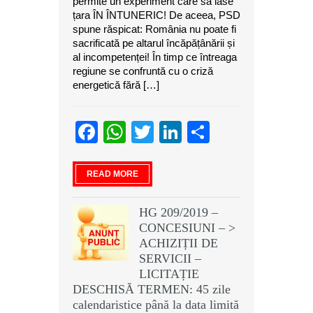
permite un experiment care să lase
țara ÎN ÎNTUNERIC! De aceea, PSD
spune răspicat: România nu poate fi
sacrificată pe altarul încăpățânării și
al incompetenței! În timp ce întreaga
regiune se confruntă cu o criză
energetică fără […]
Facebook
WhatsApp
Twitter
LinkedIn
Partajeaz
READ MORE
HG 209/2019 –
CONCESIUNI – >
ACHIZIȚII DE
SERVICII –
LICITAȚIE
DESCHISĂ TERMEN: 45 zile
calendaristice până la data limită