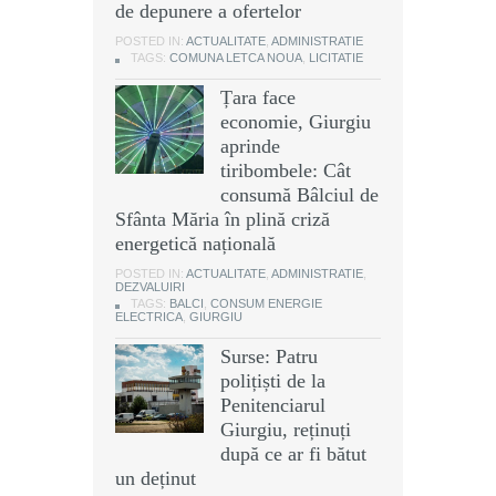
de depunere a ofertelor
POSTED IN:
ACTUALITATE
,
ADMINISTRATIE
TAGS:
COMUNA LETCA NOUA
,
LICITATIE
Țara face
economie, Giurgiu
aprinde
tiribombele: Cât
consumă Bâlciul de
Sfânta Măria în plină criză
energetică națională
POSTED IN:
ACTUALITATE
,
ADMINISTRATIE
,
DEZVALUIRI
TAGS:
BALCI
,
CONSUM ENERGIE
ELECTRICA
,
GIURGIU
Surse: Patru
polițiști de la
Penitenciarul
Giurgiu, reținuți
după ce ar fi bătut
un deținut