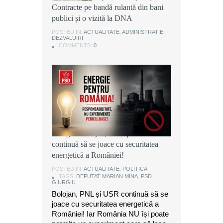
Contracte pe bandă rulantă din bani
Contracte pe bandă rulantă din bani
Contracte pe bandă rulantă din bani
publici și o vizită la DNA
publici și o vizită la DNA
publici și o vizită la DNA
POSTED IN:
POSTED IN:
POSTED IN:
ACTUALITATE
ACTUALITATE
ACTUALITATE
,
,
,
ADMINISTRATIE
ADMINISTRATIE
ADMINISTRATIE
,
,
,
DEZVALUIRI
DEZVALUIRI
DEZVALUIRI
COMMENTS:
COMMENTS:
COMMENTS:
0
0
0
Marian Mina, deputat PSD de
Giurgiu: Bolojan, PNL și USR
continuă să se joace cu securitatea
energetică a României!
POSTED IN:
ACTUALITATE
,
POLITICA
TAGS:
DEPUTAT MARIAN MINA
,
PSD
GIURGIU
Bolojan, PNL și USR continuă să se
joace cu securitatea energetică a
României! Iar România NU își poate