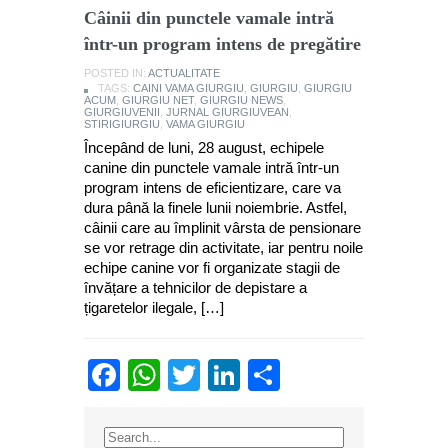
Câinii din punctele vamale intră
într-un program intens de pregătire
POSTED IN:
ACTUALITATE
TAGS:
CAINI VAMA GIURGIU
,
GIURGIU
,
GIURGIU
ACUM
,
GIURGIU NET
,
GIURGIU NEWS
,
GIURGIUVENII
,
JURNAL GIURGIUVEAN
,
STIRIGIURGIU
,
VAMA GIURGIU
Începând de luni, 28 august, echipele
canine din punctele vamale intră într-un
program intens de eficientizare, care va
dura până la finele lunii noiembrie. Astfel,
câinii care au împlinit vârsta de pensionare
se vor retrage din activitate, iar pentru noile
echipe canine vor fi organizate stagii de
învățare a tehnicilor de depistare a
țigaretelor ilegale, […]
Facebook
WhatsApp
Twitter
LinkedIn
Partajează