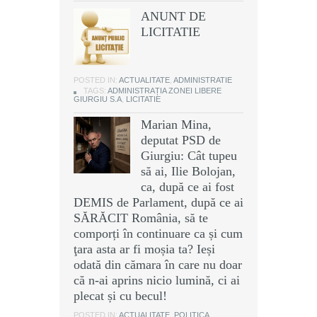
ANUNT DE
LICITATIE
POSTED IN:
ACTUALITATE
,
ADMINISTRATIE
TAGS:
ADMINISTRAȚIA ZONEI LIBERE
GIURGIU S.A
,
LICITATIE
Marian Mina,
deputat PSD de
Giurgiu: Cât tupeu
să ai, Ilie Bolojan,
ca, după ce ai fost
DEMIS de Parlament, după ce ai
SĂRĂCIT România, să te
comporți în continuare ca și cum
ţara asta ar fi moșia ta? Ieși
odată din cămara în care nu doar
că n-ai aprins nicio lumină, ci ai
plecat și cu becul!
POSTED IN:
ACTUALITATE
,
POLITICA