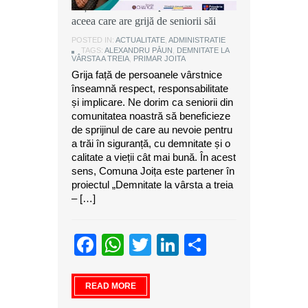
Joița: O comunitate puternică este
aceea care are grijă de seniorii săi
POSTED IN:
ACTUALITATE
,
ADMINISTRATIE
TAGS:
ALEXANDRU PĂUN
,
DEMNITATE LA
VÂRSTA A TREIA
,
PRIMAR JOITA
Grija față de persoanele vârstnice
înseamnă respect, responsabilitate
și implicare. Ne dorim ca seniorii din
comunitatea noastră să beneficieze
de sprijinul de care au nevoie pentru
a trăi în siguranță, cu demnitate și o
calitate a vieții cât mai bună. În acest
sens, Comuna Joița este partener în
proiectul „Demnitate la vârsta a treia
– […]
Facebook
WhatsApp
Twitter
LinkedIn
Partajeaz
READ MORE