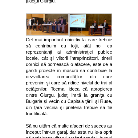
judeţul Giurgiu.
Cel mai important obiectiv la care trebuie
să contribuim cu toţii, atât noi, ca
reprezentanţi ai administraţiei publice
locale, cât şi viitorii întreprinzători, tinerii
dornici să pornească o afacere, este de a
gândi proiecte în măsură să contribuie la
dezvoltarea comunităţilor din care
provenim şi care să ridice nivelul de trai al
cetăţenilor. Tocmai ideea că apropierea
dintre Giurgu, judeţ limită la graniţa cu
Bulgaria şi vecin cu Capitala ţării, şi Ruse,
din ţara vecină şi prietenă trebuie să fie
fructificată.
Să nu uităm că multe afaceri de succes au
început într-un garaj, dar asta nu le-a oprit