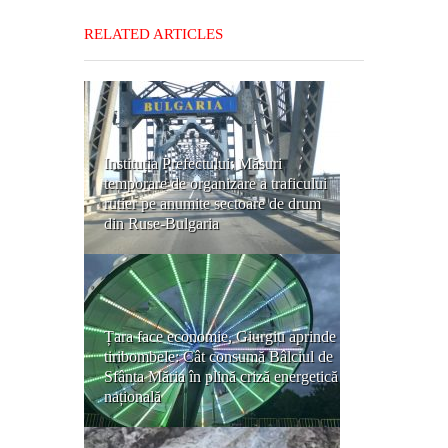
RELATED ARTICLES
Instituția Prefectului: Măsuri
temporare de organizare a traficului
rutier pe anumite sectoare de drum
din Ruse-Bulgaria
Țara face economie, Giurgiu aprinde
tiribombele: Cât consumă Bâlciul de
Sfânta Măria în plină criză energetică
națională