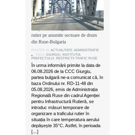
Instituția Prefectului: Măsuri
temporare de organizare a traficului
rutier pe anumite sectoare de drum
din Ruse-Bulgaria
POSTED IN:
ACTUALITATE
,
ADMINISTRATIE
TAGS:
GIURGIU
,
INSTITUTIA
PREFECTULUI
,
RESTRICTII TRAFIC RUSE
În urma informării primite la data de
06.08.2026 de la CCC Giurgiu,
partea bulgară ne-a comunicat că, în
baza Ordinului nr. RD-11-48 din
05.08.2026, emis de Administrația
Regională Ruse din cadrul Agenției
pentru Infrastructură Rutieră, se
introduc măsuri temporare de
organizare a traficului rutier în
situația în care temperatura aerului
depășește 35°C. Astfel, în perioada
[…]