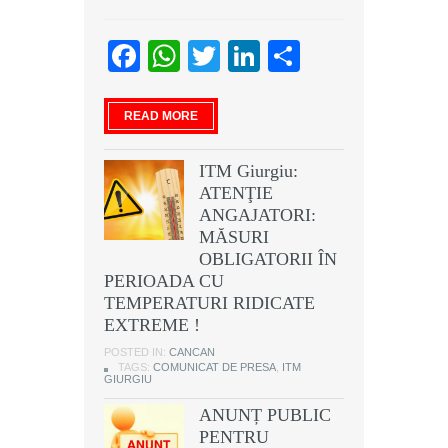
Facebook
WhatsApp
Twitter
LinkedIn
Partajeaz
READ MORE
ITM Giurgiu:
ATENŢIE
ANGAJATORI:
MĂSURI
OBLIGATORII ÎN
PERIOADA CU
TEMPERATURI RIDICATE
EXTREME !
POSTED IN:
CANCAN
TAGS:
COMUNICAT DE PRESA
,
ITM
GIURGIU
ANUNȚ PUBLIC
PENTRU