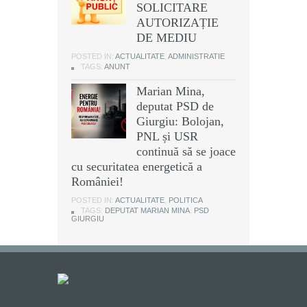
SOLICITARE
AUTORIZAȚIE
DE MEDIU
POSTED IN:
ACTUALITATE
,
ADMINISTRATIE
TAGS:
ANUNT
Marian Mina,
deputat PSD de
Giurgiu: Bolojan,
PNL și USR
continuă să se joace
cu securitatea energetică a
României!
POSTED IN:
ACTUALITATE
,
POLITICA
TAGS:
DEPUTAT MARIAN MINA
,
PSD
GIURGIU