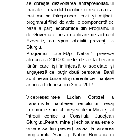
se doreşte dezvoltarea antreprenoriatului
mai ales în rândul tinerilor şi crearea a cât
mai multor întreprinderi mici şi mijlocii,
programul fiind, de altfel, o componentă de
bază a părţii economice din Programului
de Guvernare pus în aplicare de actualul
Executiv, au spus oficialii prezenţi la
Giurgiu.
Programul „Start-Up Nation” prevede
alocarea a 200.000 de lei de la stat fiecărui
tânăr care îşi înfiinţează o societate şi
angajează cel puţin două persoane. Banii
sunt nerambursabili şi cererile de finanţare
ar putea fi depuse din 2 mai 2017.
Vicepreşedintele Lucian Corozel a
transmis la finalul evenimentului un mesaj
în numele său, al preşedintelui Mina şi al
întregii echipe a Consiliului Judeţean
Giurgiu: „Pentru mine şi echipa mea este o
onoare să fim prezenţi astăzi la lansarea
programului Start-Up Nation Romania în