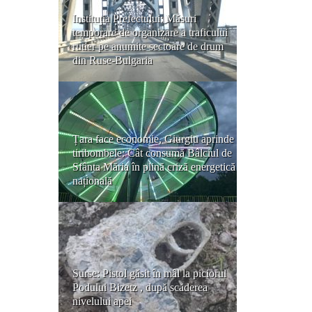
Instituția Prefectului: Măsuri
temporare de organizare a traficului
rutier pe anumite sectoare de drum
din Ruse-Bulgaria
Țara face economie, Giurgiu aprinde
tiribombele: Cât consumă Bâlciul de
Sfânta Măria în plină criză energetică
națională
Surse: Pistol găsit în mâl la piciorul
Podului Bizetz , după scăderea
nivelului apei