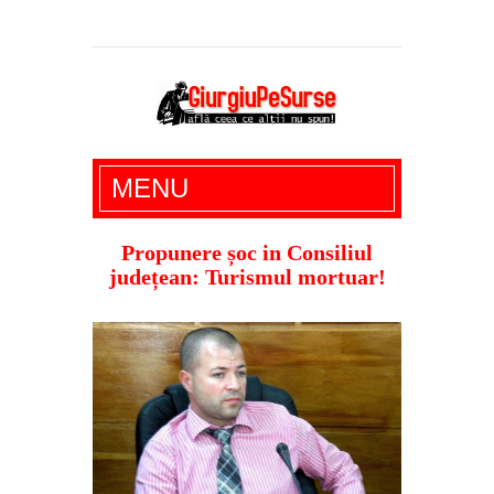
Giurgiu Pe Surse – actualitate giurgiu,
MENU
administratie giurgiu, stiri politice, social
economic, editoriale giurgiu, dezvaluiri,
Propunere șoc in Consiliul
județean: Turismul mortuar!
soc, cancan, stiri locale