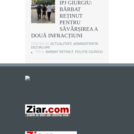
IPJ GIURGIU:
BĂRBAT
REȚINUT
PENTRU
SĂVÂRȘIREA A
DOUĂ INFRACȚIUNI
POSTED IN:
ACTUALITATE
,
ADMINISTRATIE
,
DEZVALUIRI
TAGS:
BARBAT RETINUT
,
POLITIE GIURGIU