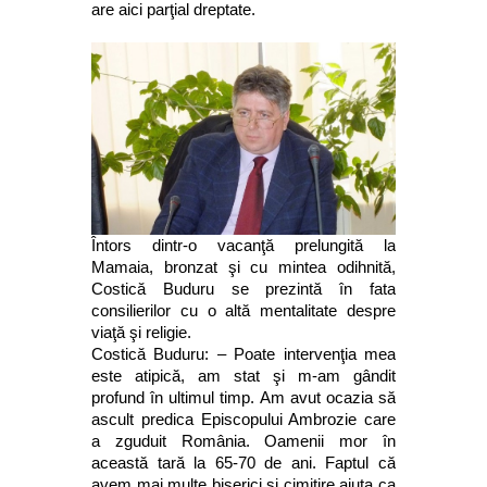
are aici parţial dreptate.
Întors dintr-o vacanţă prelungită la
Mamaia, bronzat şi cu mintea odihnită,
Costică Buduru se prezintă în fata
consilierilor cu o altă mentalitate despre
viaţă şi religie.
Costică Buduru: – Poate intervenţia mea
este atipică, am stat şi m-am gândit
profund în ultimul timp. Am avut ocazia să
ascult predica Episcopului Ambrozie care
a zguduit România. Oamenii mor în
această tară la 65-70 de ani. Faptul că
avem mai multe biserici şi cimitire ajuta ca