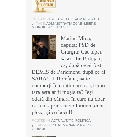
POSTED IN:
ACTUALITATE
,
ADMINISTRATIE
TAGS:
ADMINISTRAȚIA ZONEI LIBERE
GIURGIU S.A
,
LICITATIE
Marian Mina,
deputat PSD de
Giurgiu: Cât tupeu
să ai, Ilie Bolojan,
ca, după ce ai fost
DEMIS de Parlament, după ce ai
SĂRĂCIT România, să te
comporți în continuare ca și cum
ţara asta ar fi moșia ta? Ieși
odată din cămara în care nu doar
că n-ai aprins nicio lumină, ci ai
plecat și cu becul!
POSTED IN:
ACTUALITATE
,
POLITICA
TAGS:
DEPUTAT MARIAN MINA
,
PSD
GIURGIU