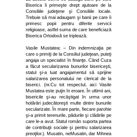
Biserica îi primeşte drept ajutoare de la
Consiliile judeţene şi Consiliile locale.
Trebuie să mai adaugam şi banii pe care îi
primesc popii pentru diferite servicii
religioase, astfel suma de care beneficiază
Biserica Ortodoxă se triplează.
Vasile Mustatea: – Din indemnizaţia pe
care o primiţi de la Consiliul judeţean, puteţi
angaja un specialist în finanţe. Când Cuza
a făcut secularizarea bunurilor bisericeşti,
statul şi-a luat angajamentul să sprijine
salarizarea personalului ne clerical de la
biserici. (nr.Cu tot respectul, aici Vasile
Mustatea este puţin în eroare. În ultimii ani,
bisericile şi-au recâştigat în urma unor
hotărâri judecătoreşti multe dintre bunurile
secularizate. În mare parte, fiecare parohie
şi-a primit terenurile, pădurile şi clădirile pe
care le-a avut. Statul român suporta partea
de contribuţii sociale şi pentru salarizarea
preoţilor.). Musatin, neMusatin, dar Mihnea