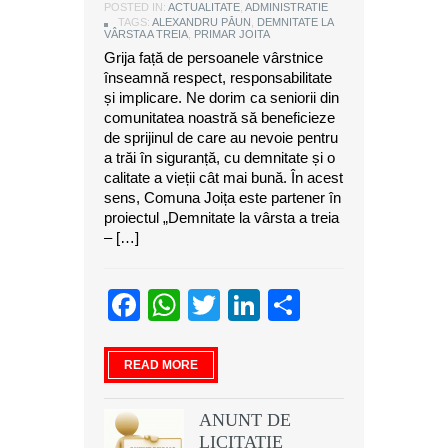
POSTED IN:
ACTUALITATE
,
ADMINISTRATIE
TAGS:
ALEXANDRU PĂUN
,
DEMNITATE LA
VÂRSTA A TREIA
,
PRIMAR JOITA
Grija față de persoanele vârstnice
înseamnă respect, responsabilitate
și implicare. Ne dorim ca seniorii din
comunitatea noastră să beneficieze
de sprijinul de care au nevoie pentru
a trăi în siguranță, cu demnitate și o
calitate a vieții cât mai bună. În acest
sens, Comuna Joița este partener în
proiectul „Demnitate la vârsta a treia
– […]
Facebook
WhatsApp
Twitter
LinkedIn
Partajeaz
READ MORE
ANUNT DE
LICITATIE