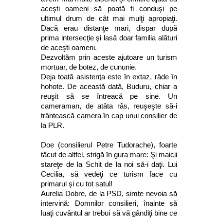
aceşti oameni să poată fi conduşi pe
ultimul drum de cât mai mulţi apropiaţi.
Dacă erau distanţe mari, dispar după
prima intersecţie şi lasă doar familia alături
de aceşti oameni.
Dezvoltăm prin aceste ajutoare un turism
mortuar, de botez, de cununie.
Deja toată asistenţa este în extaz, râde în
hohote. De această dată, Buduru, chiar a
reuşit să se întreacă pe sine. Un
cameraman, de atâta râs, reuşeşte să-i
trântească camera în cap unui consilier de
la PLR.
Doe (consilierul Petre Tudorache), foarte
tăcut de altfel, strigă în gura mare: Şi maicii
stareţe de la Schit de la noi să-i daţi. Lui
Cecilia, să vedeţi ce turism face cu
primarul şi cu tot satul!
Aurelia Dobre, de la PSD, simte nevoia să
intervină: Domnilor consilieri, înainte să
luaţi cuvântul ar trebui să vă gândiţi bine ce