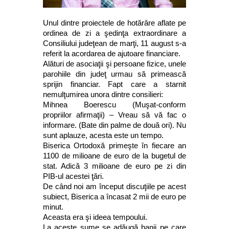
Unul dintre proiectele de hotărâre aflate pe
ordinea de zi a şedinţa extraordinare a
Consiliului judeţean de marţi, 11 august s-a
referit la acordarea de ajutoare financiare.
Alături de asociaţii şi persoane fizice, unele
parohiile din judeţ urmau să primească
sprijin financiar. Fapt care a starnit
nemulţumirea unora dintre consilieri:
Mihnea Boerescu (Muşat-conform
propriilor afirmaţii) – Vreau să vă fac o
informare. (Bate din palme de două ori). Nu
sunt aplauze, acesta este un tempo.
Biserica Ortodoxă primeşte în fiecare an
1100 de milioane de euro de la bugetul de
stat. Adică 3 milioane de euro pe zi din
PIB-ul acestei ţări.
De când noi am început discuţiile pe acest
subiect, Biserica a încasat 2 mii de euro pe
minut.
Aceasta era şi ideea tempoului.
La aceste sume se adăugă banii pe care