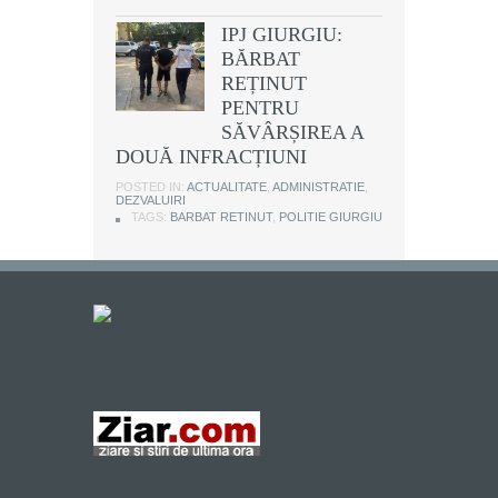
IPJ GIURGIU:
BĂRBAT
REȚINUT
PENTRU
SĂVÂRȘIREA A
DOUĂ INFRACȚIUNI
POSTED IN:
ACTUALITATE
,
ADMINISTRATIE
,
DEZVALUIRI
TAGS:
BARBAT RETINUT
,
POLITIE GIURGIU