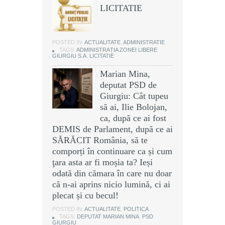
LICITATIE
POSTED IN:
ACTUALITATE
,
ADMINISTRATIE
TAGS:
ADMINISTRAȚIA ZONEI LIBERE
GIURGIU S.A
,
LICITATIE
Marian Mina,
deputat PSD de
Giurgiu: Cât tupeu
să ai, Ilie Bolojan,
ca, după ce ai fost
DEMIS de Parlament, după ce ai
SĂRĂCIT România, să te
comporți în continuare ca și cum
ţara asta ar fi moșia ta? Ieși
odată din cămara în care nu doar
că n-ai aprins nicio lumină, ci ai
plecat și cu becul!
POSTED IN:
ACTUALITATE
,
POLITICA
TAGS:
DEPUTAT MARIAN MINA
,
PSD
GIURGIU