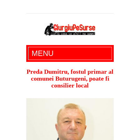
Giurgiu Pe Surse – actualitate giurgiu,
MENU
administratie giurgiu, stiri politice, social
economic, editoriale giurgiu, dezvaluiri,
Preda Dumitru, fostul primar al
comunei Buturugeni, poate fi
soc, cancan, stiri locale
consilier local