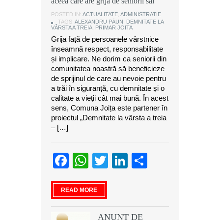
aceea care are grijă de seniorii săi
POSTED IN:
ACTUALITATE
,
ADMINISTRATIE
TAGS:
ALEXANDRU PĂUN
,
DEMNITATE LA
VÂRSTA A TREIA
,
PRIMAR JOITA
Grija față de persoanele vârstnice
înseamnă respect, responsabilitate
și implicare. Ne dorim ca seniorii din
comunitatea noastră să beneficieze
de sprijinul de care au nevoie pentru
a trăi în siguranță, cu demnitate și o
calitate a vieții cât mai bună. În acest
sens, Comuna Joița este partener în
proiectul „Demnitate la vârsta a treia
– […]
Facebook
WhatsApp
Twitter
LinkedIn
Partajeaz
READ MORE
ANUNT DE