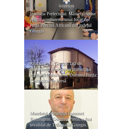
Instituția Prefectului: Măsuri dispuse
pentru combaterea unui focar de
Pestă Porcină Africană din județul
Giurgiu
Reacţia PNL Giurgiu faţă de
invalidarea mandatului primarului
comunei Buturugeni, Dumitru Preda:
Comunicat de Presă
Mandatul primarului comunei
Buturugeni, Dumitru Preda, a fost
invalidat de Tribunalul Giurgiu.