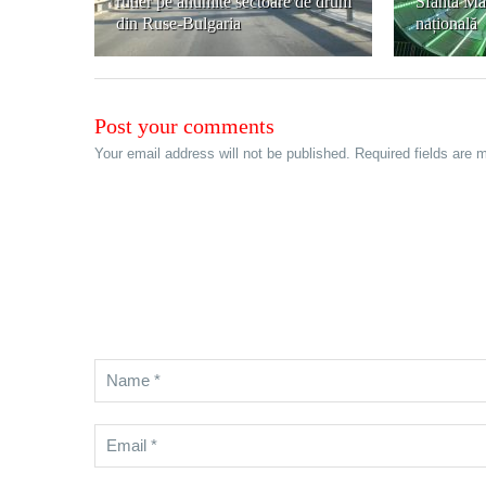
rutier pe anumite sectoare de drum
Sfânta Măr
din Ruse-Bulgaria
națională
Post your comments
Your email address will not be published. Required fields are 