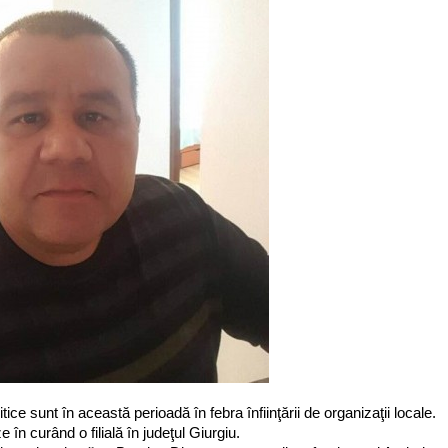
itice sunt în această perioadă în febra înfiinţării de organizaţii locale.
n curând o filială în judeţul Giurgiu.