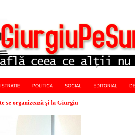
stratie giurgiu, stiri politice, social economic, editoria
ISTRATIE
POLITICA
SOCIAL
EDITORIAL
DE
te se organizează şi la Giurgiu