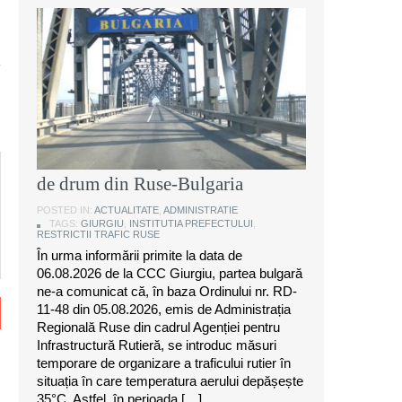
Instituția Prefectului: Măsuri
temporare de organizare a
traficului rutier pe anumite sectoare
de drum din Ruse-Bulgaria
POSTED IN:
ACTUALITATE
,
ADMINISTRATIE
TAGS:
GIURGIU
,
INSTITUTIA PREFECTULUI
,
RESTRICTII TRAFIC RUSE
În urma informării primite la data de
06.08.2026 de la CCC Giurgiu, partea bulgară
ne-a comunicat că, în baza Ordinului nr. RD-
11-48 din 05.08.2026, emis de Administrația
Regională Ruse din cadrul Agenției pentru
Infrastructură Rutieră, se introduc măsuri
temporare de organizare a traficului rutier în
situația în care temperatura aerului depășește
35°C. Astfel, în perioada […]