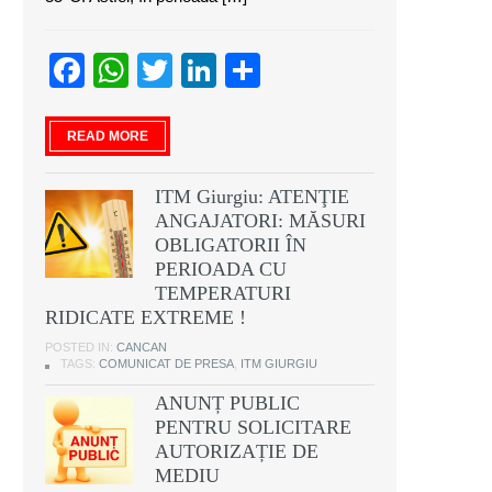
Facebook
WhatsApp
Twitter
LinkedIn
Partajează
READ MORE
ITM Giurgiu: ATENŢIE
ANGAJATORI: MĂSURI
OBLIGATORII ÎN
PERIOADA CU
TEMPERATURI
RIDICATE EXTREME !
POSTED IN:
CANCAN
TAGS:
COMUNICAT DE PRESA
,
ITM GIURGIU
ANUNȚ PUBLIC
PENTRU SOLICITARE
AUTORIZAȚIE DE
MEDIU