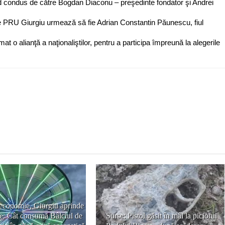
d condus de către Bogdan Diaconu – preşedinte fondator şi Andrei
ne PRU Giurgiu urmează să fie Adrian Constantin Păunescu, fiul
 o alianţă a naţionaliştilor, pentru a participa împreună la alegerile
 economie, Giurgiu aprinde
le: Cât consumă Bâlciul de
Surse: Pistol găsit în mâl la piciorul