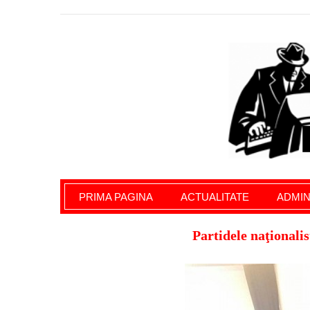
Giurgiu Pe Surse – actualitate giurgiu, admini
PRIMA PAGINA
ACTUALITATE
ADMIN
Partidele naţionalis