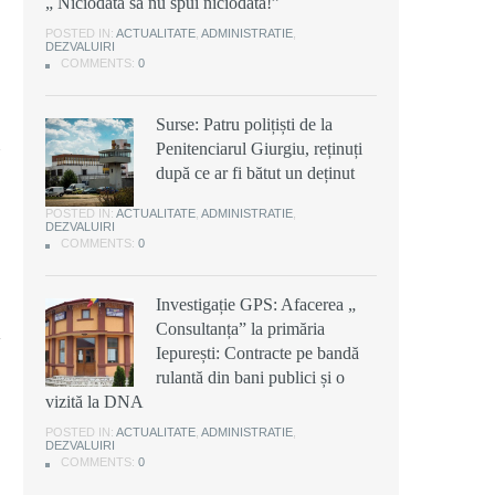
„ Niciodată să nu spui niciodată!”
POSTED IN:
ACTUALITATE
,
ADMINISTRATIE
,
DEZVALUIRI
COMMENTS:
0
Surse: Patru polițiști de la
Penitenciarul Giurgiu, reținuți
după ce ar fi bătut un deținut
POSTED IN:
ACTUALITATE
,
ADMINISTRATIE
,
DEZVALUIRI
COMMENTS:
0
Investigație GPS: Afacerea „
Consultanța” la primăria
Iepurești: Contracte pe bandă
rulantă din bani publici și o
vizită la DNA
POSTED IN:
ACTUALITATE
,
ADMINISTRATIE
,
DEZVALUIRI
COMMENTS:
0