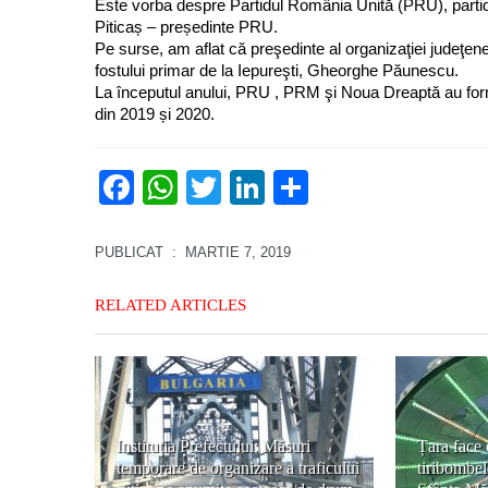
Este vorba despre Partidul România Unită (PRU), parti
Piticaș – președinte PRU.
Pe surse, am aflat că preşedinte al organizaţiei judeţe
fostului primar de la Iepureşti, Gheorghe Păunescu.
La începutul anului, PRU , PRM şi Noua Dreaptă au format
din 2019 și 2020.
Facebook
WhatsApp
Twitter
LinkedIn
Partajează
PUBLICAT
: MARTIE 7, 2019
RELATED ARTICLES
Instituția Prefectului: Măsuri
Țara face
temporare de organizare a traficului
tiribombe