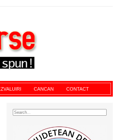
le giurgiu, dezvaluiri, soc, cancan, stiri locale
ZVALUIRI
CANCAN
CONTACT