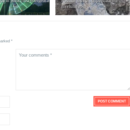
ia în plină criză energetică
Podului Bizetz , după scăderea
nivelului apei
marked *