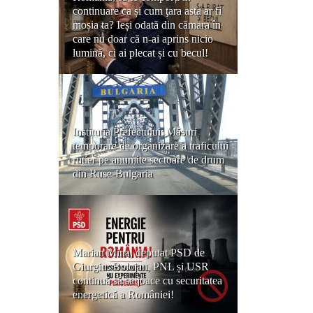
continuare ca și cum ţara asta ar fi
moșia ta? Ieși odată din cămara în
care nu doar că n-ai aprins nicio
lumină, ci ai plecat și cu becul!
Instituția Prefectului: Măsuri
temporare de organizare a traficului
rutier pe anumite sectoare de drum
din Ruse-Bulgaria
Marian Mina, deputat PSD de
Giurgiu: Bolojan, PNL și USR
continuă să se joace cu securitatea
energetică a României!