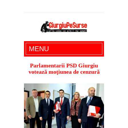
Giurgiu Pe Surse – actualitate giurgiu,
MENU
administratie giurgiu, stiri politice, social
economic, editoriale giurgiu, dezvaluiri,
Parlamentarii PSD Giurgiu
votează moţiunea de cenzură
soc, cancan, stiri locale