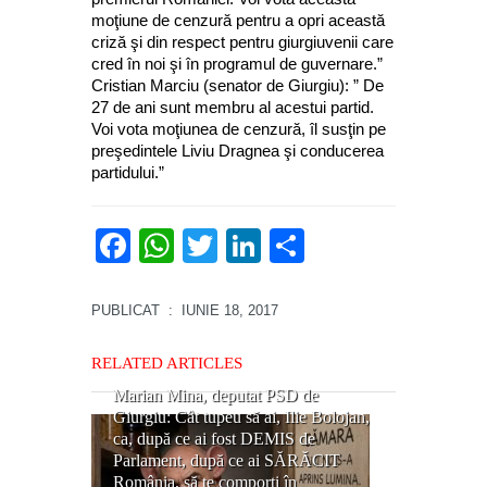
moţiune de cenzură pentru a opri această
criză şi din respect pentru giurgiuvenii care
cred în noi şi în programul de guvernare.”
Cristian Marciu (senator de Giurgiu): ” De
27 de ani sunt membru al acestui partid.
Voi vota moţiunea de cenzură, îl susţin pe
preşedintele Liviu Dragnea şi conducerea
partidului.”
Facebook
WhatsApp
Twitter
LinkedIn
Partajează
PUBLICAT
: IUNIE 18, 2017
RELATED ARTICLES
Marian Mina, deputat PSD de
Giurgiu: Cât tupeu să ai, Ilie Bolojan,
ca, după ce ai fost DEMIS de
Parlament, după ce ai SĂRĂCIT
România, să te comporți în