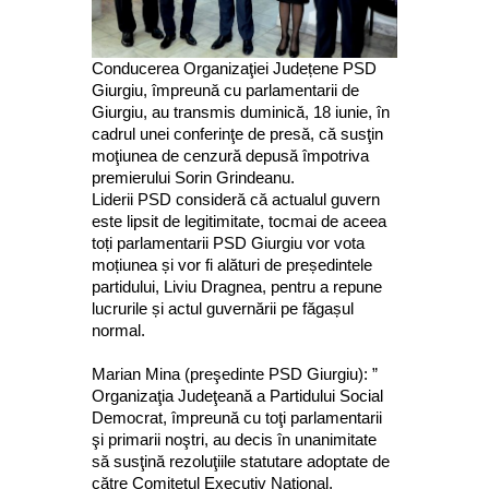
Conducerea Organizaţiei Județene PSD
Giurgiu, împreună cu parlamentarii de
Giurgiu, au transmis duminică, 18 iunie, în
cadrul unei conferinţe de presă, că susţin
moţiunea de cenzură depusă împotriva
premierului Sorin Grindeanu.
Liderii PSD consideră că actualul guvern
este lipsit de legitimitate, tocmai de aceea
toți parlamentarii PSD Giurgiu vor vota
moțiunea și vor fi alături de președintele
partidului, Liviu Dragnea, pentru a repune
lucrurile și actul guvernării pe făgașul
normal.
Marian Mina (preşedinte PSD Giurgiu): ”
Organizaţia Judeţeană a Partidului Social
Democrat, împreună cu toţi parlamentarii
şi primarii noştri, au decis în unanimitate
să susţină rezoluţiile statutare adoptate de
către Comitetul Executiv Naţional,