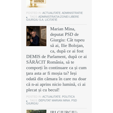
POSTED IN:
ACTUALITATE
,
ADMINISTRATIE
TAGS:
ADMINISTRAȚIA ZONEI LIBERE
GIURGIU S.A
,
LICITATIE
Marian Mina,
deputat PSD de
Giurgiu: Cât tupeu
să ai, Ilie Bolojan,
ca, după ce ai fost
DEMIS de Parlament, după ce ai
SĂRĂCIT România, să te
comporți în continuare ca și cum
ţara asta ar fi moșia ta? Ieși
odată din cămara în care nu doar
că n-ai aprins nicio lumină, ci ai
plecat și cu becul!
POSTED IN:
ACTUALITATE
,
POLITICA
TAGS:
DEPUTAT MARIAN MINA
,
PSD
GIURGIU
IPJ GIURGIU: