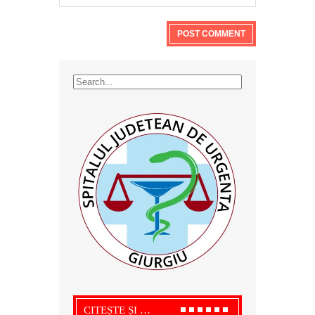
CITEȘTE ȘI …