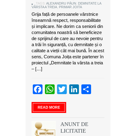
TAGS:
ALEXANDRU PĂUN
,
DEMNITATE LA
VÂRSTA A TREIA
,
PRIMAR JOITA
Grija față de persoanele vârstnice
înseamnă respect, responsabilitate
și implicare. Ne dorim ca seniorii din
comunitatea noastră să beneficieze
de sprijinul de care au nevoie pentru
a trăi în siguranță, cu demnitate și o
calitate a vieții cât mai bună. În acest
sens, Comuna Joița este partener în
proiectul „Demnitate la vârsta a treia
– […]
Facebook
WhatsApp
Twitter
LinkedIn
Partajeaz
READ MORE
ANUNT DE
LICITATIE