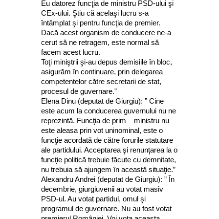
Eu datorez funcţia de ministru PSD-ului şi
CEx-ului. Ştiu că acelaşi lucru s-a
întâmplat şi pentru funcţia de premier.
Dacă acest organism de conducere ne-a
cerut să ne retragem, este normal să
facem acest lucru.
Toţi miniştrii şi-au depus demisiile în bloc,
asigurăm în continuare, prin delegarea
competentelor către secretarii de stat,
procesul de guvernare.”
Elena Dinu (deputat de Giurgiu): ” Cine
este acum la conducerea guvernului nu ne
reprezintă. Funcţia de prim – ministru nu
este aleasa prin vot uninominal, este o
funcţie acordată de către forurile statutare
ale partidului. Acceptarea şi renunţarea la o
funcţie politică trebuie făcute cu demnitate,
nu trebuia să ajungem în această situaţie.”
Alexandru Andrei (deputat de Giurgiu): ” În
decembrie, giurgiuvenii au votat masiv
PSD-ul. Au votat partidul, omul şi
programul de guvernare. Nu au fost votat
premierul României. Voi vota aceasta