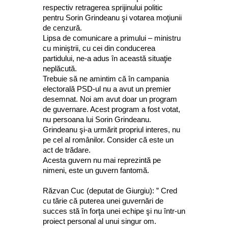
respectiv retragerea sprijinului politic
pentru Sorin Grindeanu şi votarea moţiunii
de cenzură.
Lipsa de comunicare a primului – ministru
cu miniştrii, cu cei din conducerea
partidului, ne-a adus în această situaţie
neplăcută.
Trebuie să ne amintim că în campania
electorală PSD-ul nu a avut un premier
desemnat. Noi am avut doar un program
de guvernare. Acest program a fost votat,
nu persoana lui Sorin Grindeanu.
Grindeanu şi-a urmărit propriul interes, nu
pe cel al românilor. Consider că este un
act de trădare.
Acesta guvern nu mai reprezintă pe
nimeni, este un guvern fantomă.
Răzvan Cuc (deputat de Giurgiu): ” Cred
cu tărie că puterea unei guvernări de
succes stă în forţa unei echipe şi nu într-un
proiect personal al unui singur om.