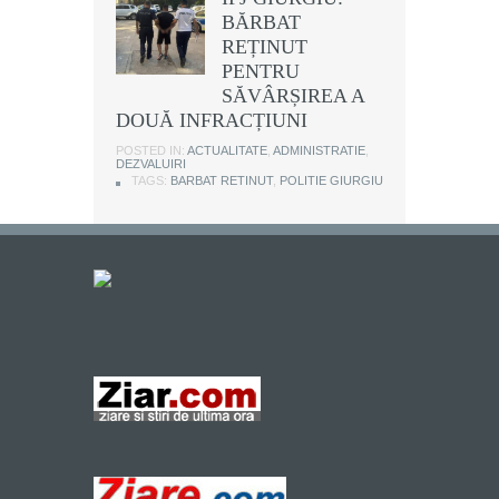
BĂRBAT
REȚINUT
PENTRU
SĂVÂRȘIREA A
DOUĂ INFRACȚIUNI
POSTED IN:
ACTUALITATE
,
ADMINISTRATIE
,
DEZVALUIRI
TAGS:
BARBAT RETINUT
,
POLITIE GIURGIU