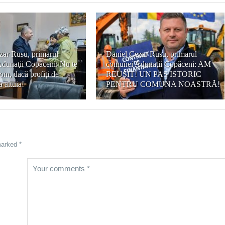
zar Rusu, primarul
Daniel Cezar Rusu, primarul
dunaţii Copăceni: Nu te
comunei Adunaţii Copăceni: AM
om, dacă profiți de
REUȘIT! UN PAS ISTORIC
a altuia!
PENTRU COMUNA NOASTRĂ!
marked *