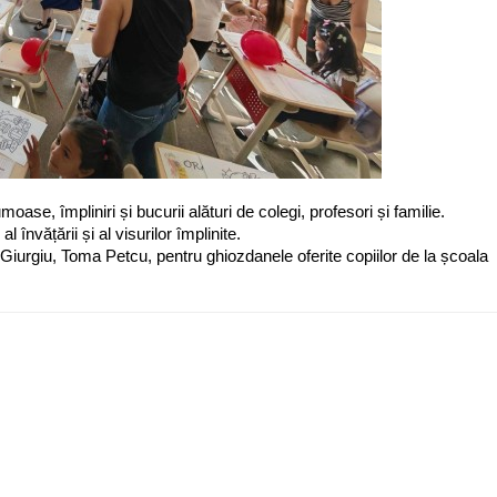
ase, împliniri și bucurii alături de colegi, profesori și familie.
 învățării și al visurilor împlinite.
iurgiu, Toma Petcu, pentru ghiozdanele oferite copiilor de la școala