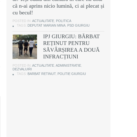
că n-ai aprins nicio lumină, ci ai plecat și
cu becul!
POSTED IN:
ACTUALITATE
,
POLITICA
TAGS:
DEPUTAT MARIAN MINA
,
PSD GIURGIU
IPJ GIURGIU: BĂRBAT
REȚINUT PENTRU
SĂVÂRȘIREA A DOUĂ
INFRACȚIUNI
POSTED IN:
ACTUALITATE
,
ADMINISTRATIE
,
DEZVALUIRI
TAGS:
BARBAT RETINUT
,
POLITIE GIURGIU