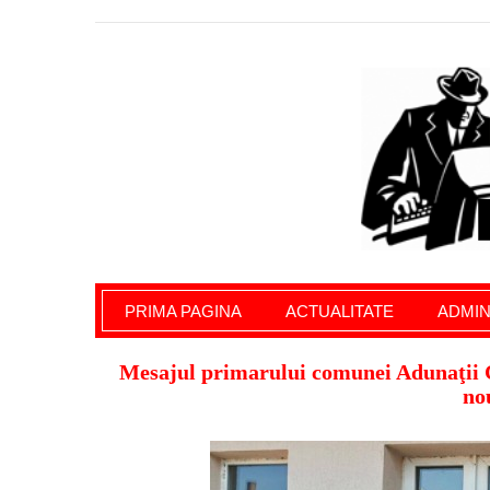
Giurgiu Pe Surse – actualitate giurgiu, admini
PRIMA PAGINA
ACTUALITATE
ADMIN
Mesajul primarului comunei Adunaţii Co
no