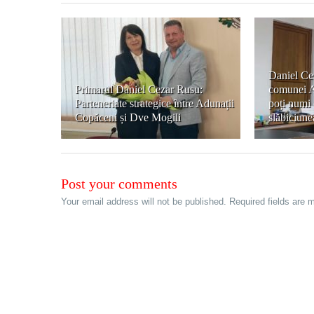
Daniel Ce
Primarul Daniel Cezar Rusu:
comunei A
Parteneriate strategice între Adunații
poți numi 
Copăceni și Dve Mogili
slăbiciune
Post your comments
Your email address will not be published. Required fields are 