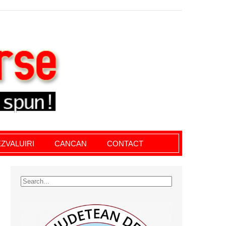
le giurgiu, dezvaluiri, soc, cancan, stiri locale
ZVALUIRI
CANCAN
CONTACT