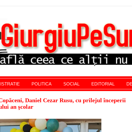
stratie giurgiu, stiri politice, social economic, editoria
ISTRATIE
POLITICA
SOCIAL
EDITORIAL
DE
păceni, Daniel Cezar Rusu, cu prilejul începerii
ului an şcolar