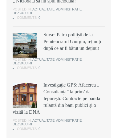
„ Niciodată să nu spui niciodată!”
POSTED IN:
ACTUALITATE
,
ADMINISTRATIE
,
DEZVALUIRI
COMMENTS:
0
Surse: Patru polițiști de la
Penitenciarul Giurgiu, reținuți
după ce ar fi bătut un deținut
POSTED IN:
ACTUALITATE
,
ADMINISTRATIE
,
DEZVALUIRI
COMMENTS:
0
Investigație GPS: Afacerea „
Consultanța” la primăria
Iepurești: Contracte pe bandă
rulantă din bani publici și o
vizită la DNA
POSTED IN:
ACTUALITATE
,
ADMINISTRATIE
,
DEZVALUIRI
COMMENTS:
0