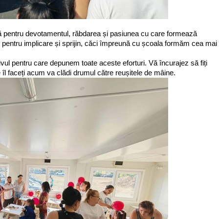
ță pentru devotamentul, răbdarea și pasiunea cu care formează
 pentru implicare și sprijin, căci împreună cu școala formăm cea mai
tivul pentru care depunem toate aceste eforturi. Vă încurajez să fiți
e îl faceți acum va clădi drumul către reușitele de mâine.