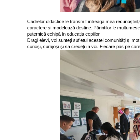
Cadrelor didactice le transmit întreaga mea recunoștin
caractere și modelează destine. Părinților le mulțumesc
puternică echipă în educația copiilor.
Dragi elevi, voi sunteți sufletul acestei comunități și mo
curioși, curajoși și să credeți în voi. Fiecare pas pe car