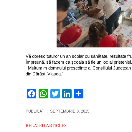
Vă doresc tuturor un an școlar cu sănătate, rezultate frumo
Împreună, să facem ca școala să fie un loc al prieteniei, al
Mulțumim domnului președinte al Consiliului Județean G
din Dărăști Vlașca.”
Facebook
WhatsApp
Twitter
LinkedIn
Partajează
PUBLICAT
: SEPTEMBRIE 8, 2025
RELATED ARTICLES