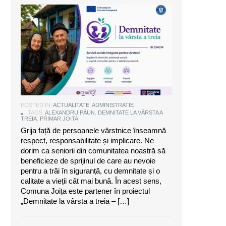
Alexandru Păun, primarul comunei
Joița: O comunitate puternică este
aceea care are grijă de seniorii săi
POSTED IN:
ACTUALITATE
,
ADMINISTRATIE
TAGS:
ALEXANDRU PĂUN
,
DEMNITATE LA VÂRSTA A
TREIA
,
PRIMAR JOITA
Grija față de persoanele vârstnice înseamnă
respect, responsabilitate și implicare. Ne
dorim ca seniorii din comunitatea noastră să
beneficieze de sprijinul de care au nevoie
pentru a trăi în siguranță, cu demnitate și o
calitate a vieții cât mai bună. În acest sens,
Comuna Joița este partener în proiectul
„Demnitate la vârsta a treia – […]