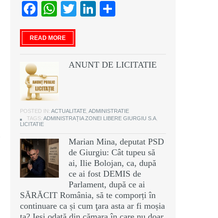
Facebook
WhatsApp
Twitter
LinkedIn
Partajează
READ MORE
ANUNT DE LICITATIE
POSTED IN:
ACTUALITATE
,
ADMINISTRATIE
TAGS:
ADMINISTRAȚIA ZONEI LIBERE GIURGIU S.A
,
LICITATIE
Marian Mina, deputat PSD
de Giurgiu: Cât tupeu să
ai, Ilie Bolojan, ca, după
ce ai fost DEMIS de
Parlament, după ce ai
SĂRĂCIT România, să te comporți în
continuare ca și cum ţara asta ar fi moșia
ta? Ieși odată din cămara în care nu doar