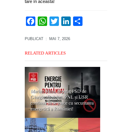
tare în aceasta!
Facebook
WhatsApp
Twitter
LinkedIn
Partajează
PUBLICAT
: MAI 7, 2026
RELATED ARTICLES
Marian Mina, deputat PSD de
Giurgiu: Bolojan, PNL și USR
continuă să se joace cu securitatea
energetică a României!