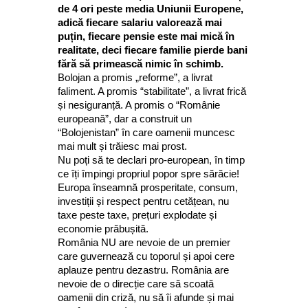
de 4 ori peste media Uniunii Europene,
adică fiecare salariu valorează mai
puțin, fiecare pensie este mai mică în
realitate, deci fiecare familie pierde bani
fără să primească nimic în schimb.
Bolojan a promis „reforme”, a livrat
faliment. A promis “stabilitate”, a livrat frică
și nesiguranță. A promis o “Românie
europeană”, dar a construit un
“Bolojenistan” în care oamenii muncesc
mai mult și trăiesc mai prost.
Nu poți să te declari pro-european, în timp
ce îți împingi propriul popor spre sărăcie!
Europa înseamnă prosperitate, consum,
investiții și respect pentru cetățean, nu
taxe peste taxe, prețuri explodate și
economie prăbușită.
România NU are nevoie de un premier
care guvernează cu toporul și apoi cere
aplauze pentru dezastru. România are
nevoie de o direcție care să scoată
oamenii din criză, nu să îi afunde și mai