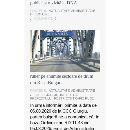
publici și o vizită la DNA
publici și o vizită la DNA
publici și o vizită la DNA
POSTED IN:
POSTED IN:
POSTED IN:
ACTUALITATE
ACTUALITATE
ACTUALITATE
,
,
,
ADMINISTRATIE
ADMINISTRATIE
ADMINISTRATIE
,
,
,
DEZVALUIRI
DEZVALUIRI
DEZVALUIRI
COMMENTS:
COMMENTS:
COMMENTS:
0
0
0
Instituția Prefectului: Măsuri
temporare de organizare a traficului
rutier pe anumite sectoare de drum
din Ruse-Bulgaria
POSTED IN:
ACTUALITATE
,
ADMINISTRATIE
TAGS:
GIURGIU
,
INSTITUTIA
PREFECTULUI
,
RESTRICTII TRAFIC RUSE
În urma informării primite la data de
06.08.2026 de la CCC Giurgiu,
partea bulgară ne-a comunicat că, în
baza Ordinului nr. RD-11-48 din
05.08.2026, emis de Administrația