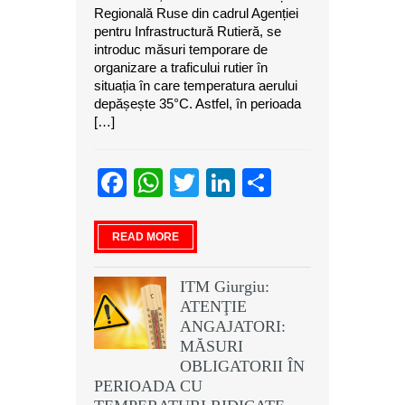
Regională Ruse din cadrul Agenției
pentru Infrastructură Rutieră, se
introduc măsuri temporare de
organizare a traficului rutier în
situația în care temperatura aerului
depășește 35°C. Astfel, în perioada
[…]
Facebook
WhatsApp
Twitter
LinkedIn
Partajeaz
READ MORE
ITM Giurgiu:
ATENŢIE
ANGAJATORI:
MĂSURI
OBLIGATORII ÎN
PERIOADA CU