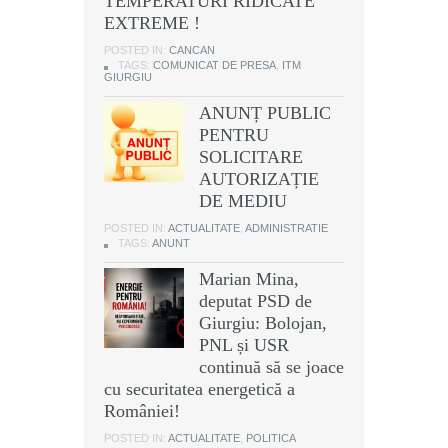
TEMPERATURI RIDICATE
EXTREME !
POSTED IN:
CANCAN
TAGS:
COMUNICAT DE PRESA
,
ITM
GIURGIU
ANUNȚ PUBLIC
PENTRU
SOLICITARE
AUTORIZAȚIE
DE MEDIU
POSTED IN:
ACTUALITATE
,
ADMINISTRATIE
TAGS:
ANUNT
Marian Mina,
deputat PSD de
Giurgiu: Bolojan,
PNL și USR
continuă să se joace
cu securitatea energetică a
României!
POSTED IN:
ACTUALITATE
,
POLITICA