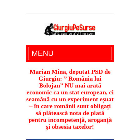
Giurgiu Pe Surse – actualitate giurgiu,
MENU
administratie giurgiu, stiri politice, social
economic, editoriale giurgiu, dezvaluiri,
Marian Mina, deputat PSD de
Giurgiu: ” România lui
soc, cancan, stiri locale
Bolojan” NU mai arată
economic ca un stat european, ci
seamănă cu un experiment eșuat
– în care românii sunt obligați
să plătească nota de plată
pentru incompetență, aroganță
și obsesia taxelor!