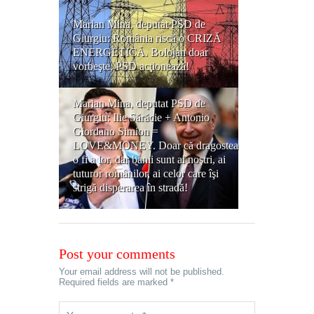
Marian Mina, deputat PSD de
Giurgiu: România riscă o CRIZĂ
ENERGETICĂ. Bolojan doar
vorbeşte, PSD acţionează!
Marian Mina, deputat PSD de
Giurgiu: Ilie Sărăcie + Antonio
Giordano Simion =
LOVE&MONEY. Doar că dragostea
o fi a lor, dar banii sunt ai noştri, ai
tuturor românilor, ai celor care îşi
strigă disperarea în stradă!
Post your comments
Your email address will not be published.
Required fields are marked *