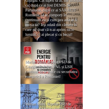
Giurgiu: Cât tupeu să ai, Ilie Bolojan,
ca, după ce ai fost DEMIS de
Parlament, după ce ai SĂRĂCIT
România, să te comporți în
continuare ca și cum ţara asta ar fi
moșia ta? Ieși odată din cămara în
care nu doar că n-ai aprins nicio
lumină, ci ai plecat și cu becul!
Marian Mina, deputat PSD de
Giurgiu: Bolojan, PNL și USR
continuă să se joace cu securitatea
energetică a României!
Marian Mina, deputat PSD de
Giurgiu: România riscă o CRIZĂ