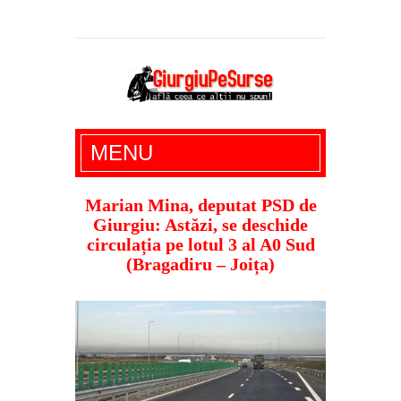
Giurgiu Pe Surse – actualitate giurgiu,
MENU
administratie giurgiu, stiri politice, social
economic, editoriale giurgiu, dezvaluiri,
Marian Mina, deputat PSD de
Giurgiu: Astăzi, se deschide
soc, cancan, stiri locale
circulația pe lotul 3 al A0 Sud
(Bragadiru – Joița)