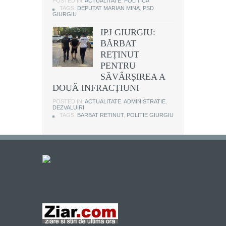
POSTED IN:
ACTUALITATE
,
POLITICA
TAGS:
DEPUTAT MARIAN MINA
,
PSD
GIURGIU
IPJ GIURGIU:
BĂRBAT
REȚINUT
PENTRU
SĂVÂRȘIREA A
DOUĂ INFRACȚIUNI
POSTED IN:
ACTUALITATE
,
ADMINISTRATIE
,
DEZVALUIRI
TAGS:
BARBAT RETINUT
,
POLITIE GIURGIU