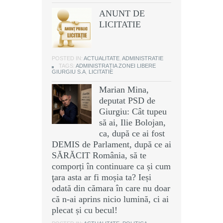
ANUNT DE
LICITATIE
POSTED IN:
ACTUALITATE
,
ADMINISTRATIE
TAGS:
ADMINISTRAȚIA ZONEI LIBERE
GIURGIU S.A
,
LICITATIE
Marian Mina,
deputat PSD de
Giurgiu: Cât tupeu
să ai, Ilie Bolojan,
ca, după ce ai fost
DEMIS de Parlament, după ce ai
SĂRĂCIT România, să te
comporți în continuare ca și cum
ţara asta ar fi moșia ta? Ieși
odată din cămara în care nu doar
că n-ai aprins nicio lumină, ci ai
plecat și cu becul!