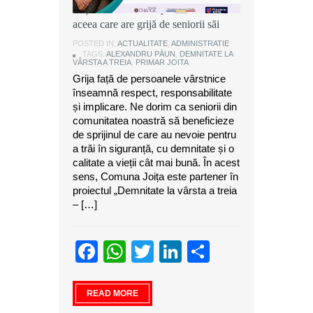
Joița: O comunitate puternică este
aceea care are grijă de seniorii săi
POSTED IN:
ACTUALITATE
,
ADMINISTRATIE
TAGS:
ALEXANDRU PĂUN
,
DEMNITATE LA
VÂRSTA A TREIA
,
PRIMAR JOITA
Grija față de persoanele vârstnice
înseamnă respect, responsabilitate
și implicare. Ne dorim ca seniorii din
comunitatea noastră să beneficieze
de sprijinul de care au nevoie pentru
a trăi în siguranță, cu demnitate și o
calitate a vieții cât mai bună. În acest
sens, Comuna Joița este partener în
proiectul „Demnitate la vârsta a treia
– […]
Facebook
WhatsApp
Twitter
LinkedIn
Partajeaz
READ MORE