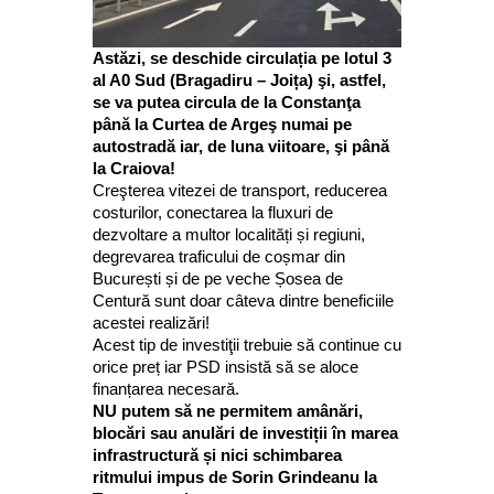
Astăzi, se deschide circulația pe lotul 3
al A0 Sud (Bragadiru – Joița) şi, astfel,
se va putea circula de la Constanţa
până la Curtea de Argeş numai pe
autostradă iar, de luna viitoare, şi până
la Craiova!
Creşterea vitezei de transport, reducerea
costurilor, conectarea la fluxuri de
dezvoltare a multor localități și regiuni,
degrevarea traficului de coșmar din
București și de pe veche Șosea de
Centură sunt doar câteva dintre beneficiile
acestei realizări!
Acest tip de investiţii trebuie să continue cu
orice preț iar PSD insistă să se aloce
finanțarea necesară.
NU putem să ne permitem amânări,
blocări sau anulări de investiții în marea
infrastructură și nici schimbarea
ritmului impus de Sorin Grindeanu la