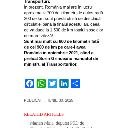
Transporturi.
În prezent, România mai are în lucru
aproximativ 700 de kilometri de autostradă.
200 de km sunt prevăzuți să se deschidă
circulației până la finalul acestui an, ceea
ce va duce la 1.500 de km totalul șoselelor
de mare viteză!
Sunt mai mult cu 600 de kilometri față
de cei 900 de km pe care-i avea
România în noiembrie 2021, când a
preluat Sorin Grindeanu mandatul de
ministru al Transporturilor.
Facebook
WhatsApp
Twitter
LinkedIn
Partajează
PUBLICAT
: IUNIE 30, 2025
RELATED ARTICLES
Marian Mina, deputat PSD de