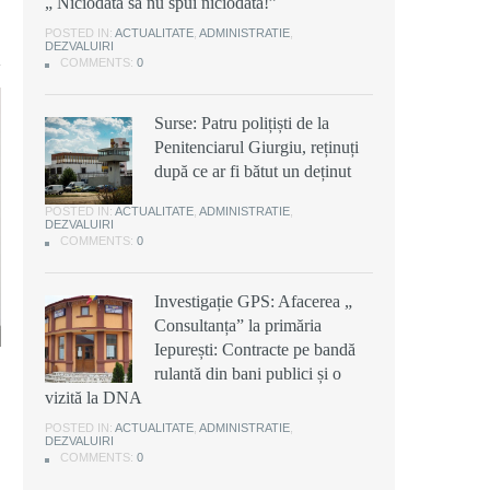
„ Niciodată să nu spui niciodată!”
POSTED IN:
ACTUALITATE
,
ADMINISTRATIE
,
DEZVALUIRI
COMMENTS:
0
Surse: Patru polițiști de la
Penitenciarul Giurgiu, reținuți
după ce ar fi bătut un deținut
POSTED IN:
ACTUALITATE
,
ADMINISTRATIE
,
DEZVALUIRI
COMMENTS:
0
Investigație GPS: Afacerea „
Consultanța” la primăria
Iepurești: Contracte pe bandă
rulantă din bani publici și o
vizită la DNA
POSTED IN:
ACTUALITATE
,
ADMINISTRATIE
,
DEZVALUIRI
COMMENTS:
0