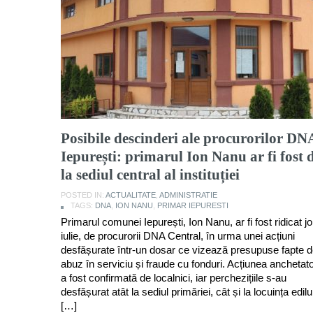
Posibile descinderi ale procurorilor DN
Iepurești: primarul Ion Nanu ar fi fost 
la sediul central al instituției
POSTED IN:
ACTUALITATE
,
ADMINISTRATIE
TAGS:
DNA
,
ION NANU
,
PRIMAR IEPURESTI
Primarul comunei Iepurești, Ion Nanu, ar fi fost ridicat jo
iulie, de procurorii DNA Central, în urma unei acțiuni
desfășurate într-un dosar ce vizează presupuse fapte 
abuz în serviciu și fraude cu fonduri. Acțiunea anchetato
a fost confirmată de localnici, iar perchezițiile s-au
desfășurat atât la sediul primăriei, cât și la locuința edilul
[…]