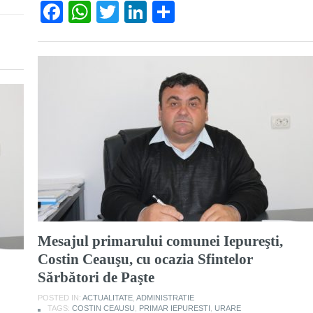
Facebook
WhatsApp
Twitter
LinkedIn
Partajează
Mesajul primarului comunei Iepureşti,
Costin Ceauşu, cu ocazia Sfintelor
Sărbători de Paşte
POSTED IN:
ACTUALITATE
,
ADMINISTRATIE
TAGS:
COSTIN CEAUSU
,
PRIMAR IEPURESTI
,
URARE