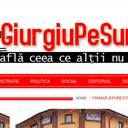
stratie giurgiu, stiri politice, social economic, editoria
ISTRATIE
POLITICA
SOCIAL
EDITORIAL
DE
HOME
/
PRIMAR IEPUREST