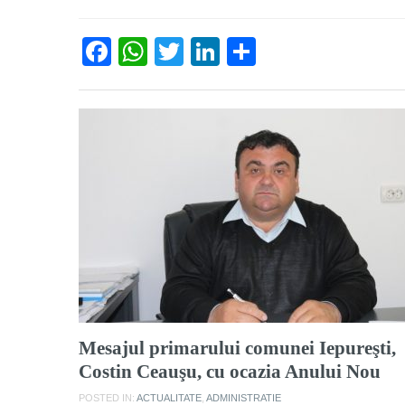
Facebook
WhatsApp
Twitter
LinkedIn
Partajează
Mesajul primarului comunei Iepureşti,
Costin Ceauşu, cu ocazia Anului Nou
POSTED IN:
ACTUALITATE
,
ADMINISTRATIE