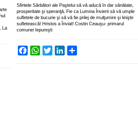
Sfintele Sărbători ale Paştelui să vă aducă în dar sănătate,
arte
prosperitate şi speranţă. Fie ca Lumina Învierii să vă umple
nul
sufletele de bucurie şi să vă fie prilej de mulţumire şi linişte
sufletească! Hristos a Înviat! Costin Ceauşu- primarul
. La
comunei Iepureşti
Facebook
WhatsApp
Twitter
LinkedIn
Partajează