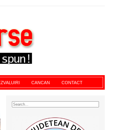
le giurgiu, dezvaluiri, soc, cancan, stiri locale
ZVALUIRI
CANCAN
CONTACT
I