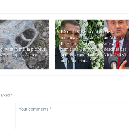
EXCLUSIV: La doi ani de la
moartea tatălui său, Ștefan Adrian
Iliescu rupe tăcerea: dezamăgit de
ol găsit în mâl la piciorul
cum arată Giurgiu, lasă deschisă ușa
zetz , după scăderea
pentru o candidatură: „ Niciodată să
apei
nu spui niciodată!”
marked *