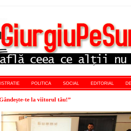
stratie giurgiu, stiri politice, social economic, editoria
ISTRATIE
POLITICA
SOCIAL
EDITORIAL
DE
Gândește-te la viitorul tău!”