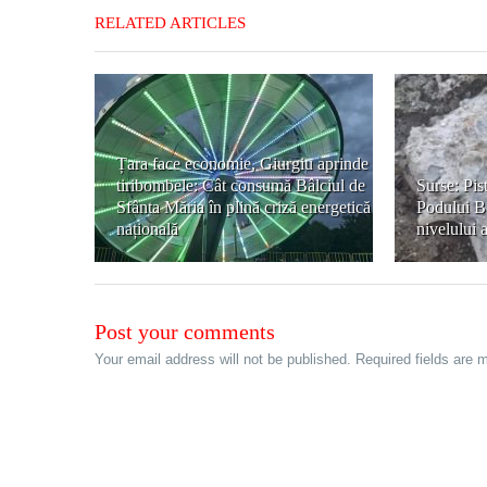
RELATED ARTICLES
Țara face economie, Giurgiu aprinde
tiribombele: Cât consumă Bâlciul de
Surse: Pist
Sfânta Măria în plină criză energetică
Podului Bi
națională
nivelului 
Post your comments
Your email address will not be published. Required fields are 