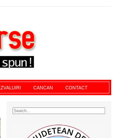
le giurgiu, dezvaluiri, soc, cancan, stiri locale
ZVALUIRI
CANCAN
CONTACT