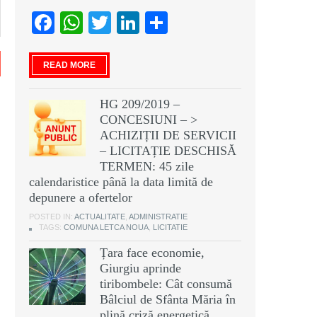
Facebook
WhatsApp
Twitter
LinkedIn
Partajează
READ MORE
HG 209/2019 –
CONCESIUNI – >
ACHIZIȚII DE SERVICII
– LICITAȚIE DESCHISĂ
TERMEN: 45 zile
calendaristice până la data limită de
depunere a ofertelor
POSTED IN:
ACTUALITATE
,
ADMINISTRATIE
TAGS:
COMUNA LETCA NOUA
,
LICITATIE
Țara face economie,
Giurgiu aprinde
tiribombele: Cât consumă
Bâlciul de Sfânta Măria în
plină criză energetică