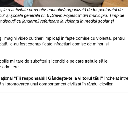
, la o activitate preventiv-educativă organizată de Inspectoratul de
bu” și școala generală nr. 6 „Savin Popescu” din municipiu. Timp de
t discuţii cu jandarmii referitoare la violenţa în mediul şcolar şi
şi imagini video cu tineri implicați în fapte comise cu violență, pentru
dată, le-au fost exemplificate infracțiuni comise de minori și
olile militare de subofițeri și condițiile pe care trebuie să le
e admitere.
cațional
“Fii responsabil! Gândește-te la viitorul tău!”
încheiat într
ță și promovarea unui comportament civilizat în rândul elevilor.