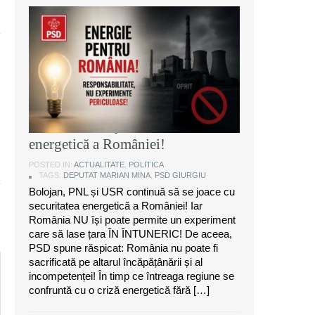
Marian Mina, deputat PSD de
Giurgiu: Bolojan, PNL și USR
continuă să se joace cu securitatea
energetică a României!
POSTED IN:
ACTUALITATE
,
POLITICA
TAGS:
DEPUTAT MARIAN MINA
,
PSD GIURGIU
Bolojan, PNL și USR continuă să se joace cu
securitatea energetică a României! Iar
România NU își poate permite un experiment
care să lase țara ÎN ÎNTUNERIC! De aceea,
PSD spune răspicat: România nu poate fi
sacrificată pe altarul încăpățânării și al
incompetenței! În timp ce întreaga regiune se
confruntă cu o criză energetică fără […]