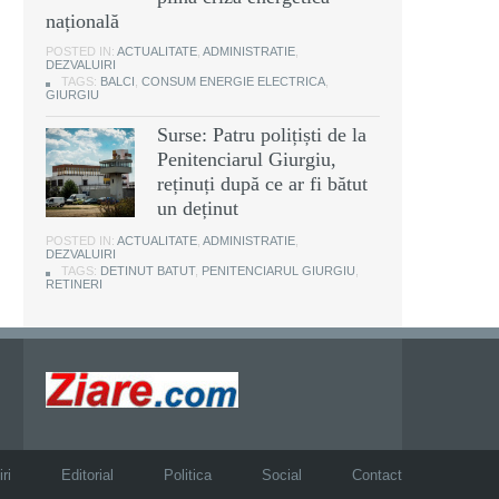
națională
POSTED IN:
ACTUALITATE
,
ADMINISTRATIE
,
DEZVALUIRI
TAGS:
BALCI
,
CONSUM ENERGIE ELECTRICA
,
GIURGIU
Surse: Patru polițiști de la
Penitenciarul Giurgiu,
reținuți după ce ar fi bătut
un deținut
POSTED IN:
ACTUALITATE
,
ADMINISTRATIE
,
DEZVALUIRI
TAGS:
DETINUT BATUT
,
PENITENCIARUL GIURGIU
,
RETINERI
ri
Editorial
Politica
Social
Contact