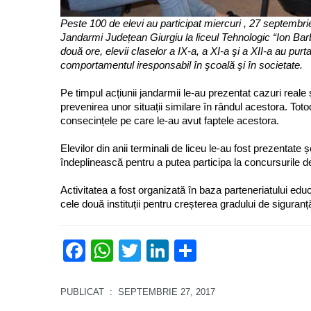
Peste 100 de elevi au participat miercuri , 27 septembrie
Jandarmi Județean Giurgiu la liceul Tehnologic “Ion Bar
două ore, elevii claselor a IX-a, a XI-a şi a XII-a au purta
comportamentul iresponsabil în şcoală şi în societate.
Pe timpul acțiunii jandarmii le-au prezentat cazuri reale 
prevenirea unor situații similare în rândul acestora. Toto
consecințele pe care le-au avut faptele acestora.
Elevilor din anii terminali de liceu le-au fost prezentate șc
îndeplinească pentru a putea participa la concursurile d
Activitatea a fost organizată în baza parteneriatului edu
cele două instituții pentru creșterea gradului de siguran
Facebook
WhatsApp
Twitter
LinkedIn
Partajează
PUBLICAT
: SEPTEMBRIE 27, 2017