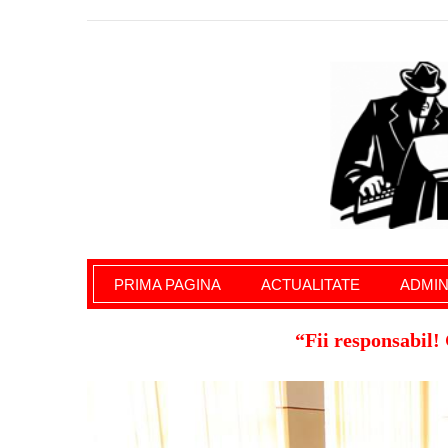
Giurgiu Pe Surse – actualitate giurgiu, admini
PRIMA PAGINA
ACTUALITATE
ADMIN
“Fii responsabil! 