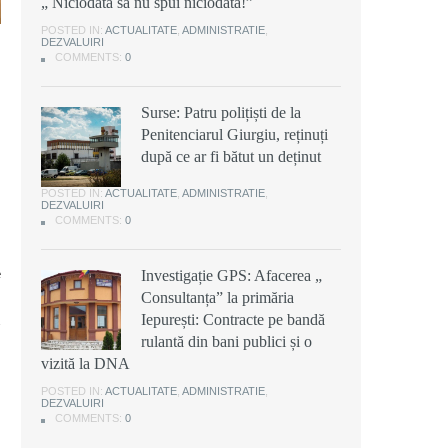
„ Niciodată să nu spui niciodată!”
POSTED IN:
ACTUALITATE
,
ADMINISTRATIE
,
DEZVALUIRI
COMMENTS:
0
Surse: Patru polițiști de la
Penitenciarul Giurgiu, reținuți
după ce ar fi bătut un deținut
POSTED IN:
ACTUALITATE
,
ADMINISTRATIE
,
DEZVALUIRI
COMMENTS:
0
e
Investigație GPS: Afacerea „
Consultanța” la primăria
Iepurești: Contracte pe bandă
rulantă din bani publici și o
vizită la DNA
POSTED IN:
ACTUALITATE
,
ADMINISTRATIE
,
DEZVALUIRI
COMMENTS:
0