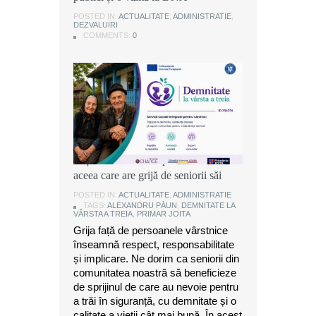
POSTED IN:
POSTED IN:
POSTED IN:
ACTUALITATE
ACTUALITATE
ACTUALITATE
,
,
,
ADMINISTRATIE
ADMINISTRATIE
ADMINISTRATIE
,
,
,
DEZVALUIRI
DEZVALUIRI
DEZVALUIRI
COMMENTS:
COMMENTS:
COMMENTS:
0
0
0
Alexandru Păun, primarul comunei
Joița: O comunitate puternică este
aceea care are grijă de seniorii săi
POSTED IN:
ACTUALITATE
,
ADMINISTRATIE
TAGS:
ALEXANDRU PĂUN
,
DEMNITATE LA
VÂRSTA A TREIA
,
PRIMAR JOITA
Grija față de persoanele vârstnice
înseamnă respect, responsabilitate
și implicare. Ne dorim ca seniorii din
comunitatea noastră să beneficieze
de sprijinul de care au nevoie pentru
a trăi în siguranță, cu demnitate și o
calitate a vieții cât mai bună. În acest