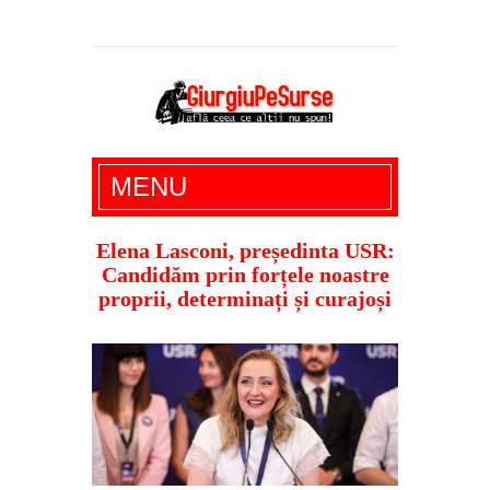
Giurgiu Pe Surse – actualitate giurgiu,
MENU
administratie giurgiu, stiri politice, social
economic, editoriale giurgiu, dezvaluiri,
Elena Lasconi, președinta USR:
Candidăm prin forțele noastre
soc, cancan, stiri locale
proprii, determinați și curajoși