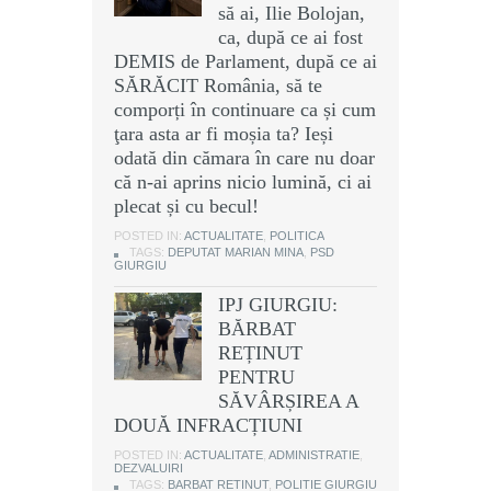
să ai, Ilie Bolojan,
ca, după ce ai fost
DEMIS de Parlament, după ce ai
SĂRĂCIT România, să te
comporți în continuare ca și cum
ţara asta ar fi moșia ta? Ieși
odată din cămara în care nu doar
că n-ai aprins nicio lumină, ci ai
plecat și cu becul!
POSTED IN:
ACTUALITATE
,
POLITICA
TAGS:
DEPUTAT MARIAN MINA
,
PSD
GIURGIU
IPJ GIURGIU:
BĂRBAT
REȚINUT
PENTRU
SĂVÂRȘIREA A
DOUĂ INFRACȚIUNI
POSTED IN:
ACTUALITATE
,
ADMINISTRATIE
,
DEZVALUIRI
TAGS:
BARBAT RETINUT
,
POLITIE GIURGIU