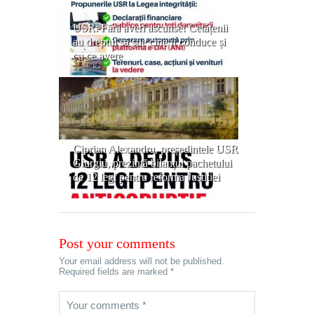
USR: Fără averi ascunse! Cetățenii
au dreptul să știe cine îi conduce și
cu ce avere
Ciprian Alexandru, președintele USR
Giurgiu, prezintă bilanțul pachetului
de 12 legi pentru reforma Justiției
Post your comments
Your email address will not be published.
Required fields are marked *