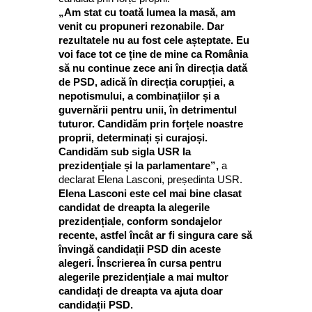
„Am stat cu toată lumea la masă, am
venit cu propuneri rezonabile. Dar
rezultatele nu au fost cele așteptate. Eu
voi face tot ce ține de mine ca România
să nu continue zece ani în direcția dată
de PSD, adică în direcția corupției, a
nepotismului, a combinațiilor și a
guvernării pentru unii, în detrimentul
tuturor. Candidăm prin forțele noastre
proprii, determinați și curajoși.
Candidăm sub sigla USR la
prezidențiale și la parlamentare”,
a
declarat Elena Lasconi, președinta USR.
Elena Lasconi este cel mai bine clasat
candidat de dreapta la alegerile
prezidențiale, conform sondajelor
recente, astfel încât ar fi singura care să
învingă candidații PSD din aceste
alegeri. Înscrierea în cursa pentru
alegerile prezidențiale a mai multor
candidați de dreapta va ajuta doar
candidații PSD.