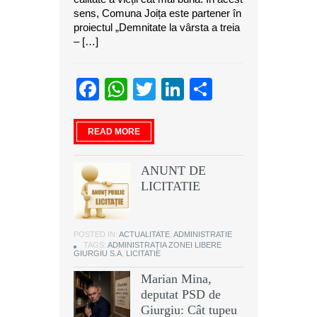
sens, Comuna Joița este partener în
proiectul „Demnitate la vârsta a treia
– […]
Facebook
WhatsApp
Twitter
LinkedIn
Partajeaz
READ MORE
ANUNT DE
LICITATIE
POSTED IN:
ACTUALITATE
,
ADMINISTRATIE
TAGS:
ADMINISTRAȚIA ZONEI LIBERE
GIURGIU S.A
,
LICITATIE
Marian Mina,
deputat PSD de
Giurgiu: Cât tupeu