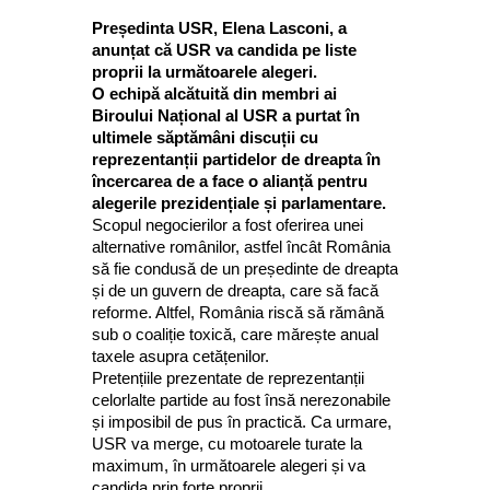
Președinta USR, Elena Lasconi, a
anunțat că USR va candida pe liste
proprii la următoarele alegeri.
O echipă alcătuită din membri ai
Biroului Național al USR a purtat în
ultimele săptămâni discuții cu
reprezentanții partidelor de dreapta în
încercarea de a face o alianță pentru
alegerile prezidențiale și parlamentare.
Scopul negocierilor a fost oferirea unei
alternative românilor, astfel încât România
să fie condusă de un președinte de dreapta
și de un guvern de dreapta, care să facă
reforme. Altfel, România riscă să rămână
sub o coaliție toxică, care mărește anual
taxele asupra cetățenilor.
Pretențiile prezentate de reprezentanții
celorlalte partide au fost însă nerezonabile
și imposibil de pus în practică. Ca urmare,
USR va merge, cu motoarele turate la
maximum, în următoarele alegeri și va
candida prin forțe proprii.