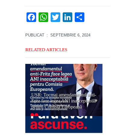
Facebook
WhatsApp
Twitter
LinkedIn
Partajează
PUBLICAT
: SEPTEMBRIE 6, 2024
RELATED ARTICLES
USR: Tocmai amendamentul anti-
Fritz face legea ANI inacceptabilă
pentru Comisia Europeană