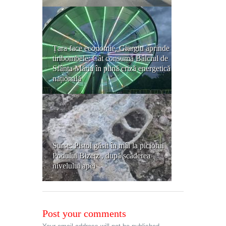
Țara face economie, Giurgiu aprinde
tiribombele: Cât consumă Bâlciul de
Sfânta Măria în plină criză energetică
națională
Surse: Pistol găsit în mâl la piciorul
Podului Bizetz , după scăderea
nivelului apei
Post your comments