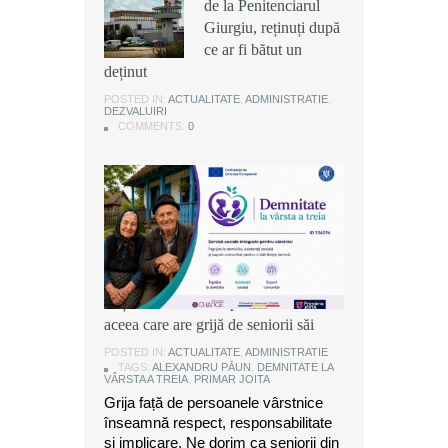
de la Penitenciarul
de la Penitenciarul
de la Penitenciarul
Giurgiu, reținuți după
Giurgiu, reținuți după
Giurgiu, reținuți după
ce ar fi bătut un
ce ar fi bătut un
ce ar fi bătut un
deținut
deținut
deținut
POSTED IN:
POSTED IN:
POSTED IN:
ACTUALITATE
ACTUALITATE
ACTUALITATE
,
,
,
ADMINISTRATIE
ADMINISTRATIE
ADMINISTRATIE
,
,
,
DEZVALUIRI
DEZVALUIRI
DEZVALUIRI
COMMENTS:
COMMENTS:
COMMENTS:
0
0
0
Alexandru Păun, primarul comunei
Joița: O comunitate puternică este
aceea care are grijă de seniorii săi
POSTED IN:
ACTUALITATE
,
ADMINISTRATIE
TAGS:
ALEXANDRU PĂUN
,
DEMNITATE LA
VÂRSTA A TREIA
,
PRIMAR JOITA
Grija față de persoanele vârstnice
înseamnă respect, responsabilitate
și implicare. Ne dorim ca seniorii din