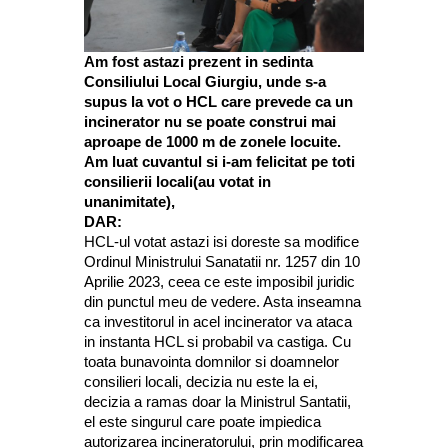
Am fost astazi prezent in sedinta
Consiliului Local Giurgiu, unde s-a
supus la vot o HCL care prevede ca un
incinerator nu se poate construi mai
aproape de 1000 m de zonele locuite.
Am luat cuvantul si i-am felicitat pe toti
consilierii locali(au votat in
unanimitate),
DAR:
HCL-ul votat astazi isi doreste sa modifice
Ordinul Ministrului Sanatatii nr. 1257 din 10
Aprilie 2023, ceea ce este imposibil juridic
din punctul meu de vedere. Asta inseamna
ca investitorul in acel incinerator va ataca
in instanta HCL si probabil va castiga. Cu
toata bunavointa domnilor si doamnelor
consilieri locali, decizia nu este la ei,
decizia a ramas doar la Ministrul Santatii,
el este singurul care poate impiedica
autorizarea incineratorului, prin modificarea