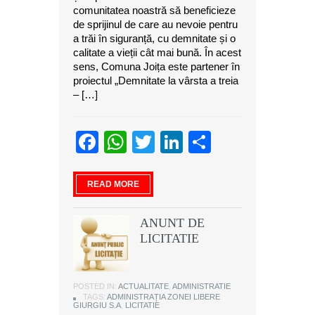
comunitatea noastră să beneficieze
de sprijinul de care au nevoie pentru
a trăi în siguranță, cu demnitate și o
calitate a vieții cât mai bună. În acest
sens, Comuna Joița este partener în
proiectul „Demnitate la vârsta a treia
– […]
Facebook
WhatsApp
Twitter
LinkedIn
Partajeaz
READ MORE
ANUNT DE
LICITATIE
POSTED IN:
ACTUALITATE
,
ADMINISTRATIE
TAGS:
ADMINISTRAȚIA ZONEI LIBERE
GIURGIU S.A
,
LICITATIE