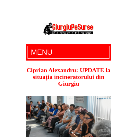
Giurgiu Pe Surse – actualitate giurgiu,
MENU
administratie giurgiu, stiri politice, social
economic, editoriale giurgiu, dezvaluiri,
Ciprian Alexandru: UPDATE la
situația incineratorului din
soc, cancan, stiri locale
Giurgiu