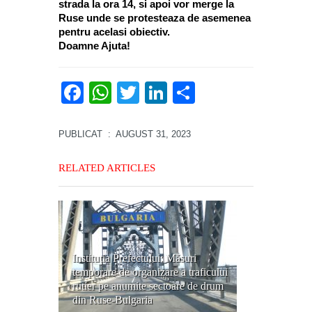
strada la ora 14, si apoi vor merge la
Ruse unde se protesteaza de asemenea
pentru acelasi obiectiv.
Doamne Ajuta!
Facebook
WhatsApp
Twitter
LinkedIn
Partajează
PUBLICAT
: AUGUST 31, 2023
RELATED ARTICLES
Instituția Prefectului: Măsuri
temporare de organizare a traficului
rutier pe anumite sectoare de drum
din Ruse-Bulgaria