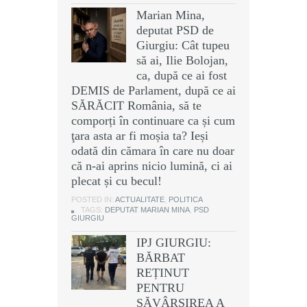
Marian Mina,
deputat PSD de
Giurgiu: Cât tupeu
să ai, Ilie Bolojan,
ca, după ce ai fost
DEMIS de Parlament, după ce ai
SĂRĂCIT România, să te
comporți în continuare ca și cum
ţara asta ar fi moșia ta? Ieși
odată din cămara în care nu doar
că n-ai aprins nicio lumină, ci ai
plecat și cu becul!
POSTED IN:
ACTUALITATE
,
POLITICA
TAGS:
DEPUTAT MARIAN MINA
,
PSD
GIURGIU
IPJ GIURGIU:
BĂRBAT
REȚINUT
PENTRU
SĂVÂRȘIREA A