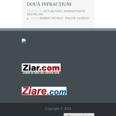
DOUĂ INFRACȚIUNI
POSTED IN:
ACTUALITATE
,
ADMINISTRATIE
,
DEZVALUIRI
TAGS:
BARBAT RETINUT
,
POLITIE GIURGIU
Copyright © 2014