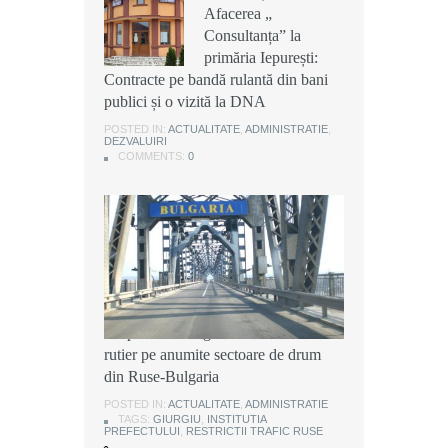
Afacerea „
Afacerea „
Afacerea „
Consultanța” la
Consultanța” la
Consultanța” la
primăria Iepurești:
primăria Iepurești:
primăria Iepurești:
Contracte pe bandă rulantă din bani
Contracte pe bandă rulantă din bani
Contracte pe bandă rulantă din bani
publici și o vizită la DNA
publici și o vizită la DNA
publici și o vizită la DNA
POSTED IN:
POSTED IN:
POSTED IN:
ACTUALITATE
ACTUALITATE
ACTUALITATE
,
,
,
ADMINISTRATIE
ADMINISTRATIE
ADMINISTRATIE
,
,
,
DEZVALUIRI
DEZVALUIRI
DEZVALUIRI
COMMENTS:
COMMENTS:
COMMENTS:
0
0
0
Instituția Prefectului: Măsuri
temporare de organizare a traficului
rutier pe anumite sectoare de drum
din Ruse-Bulgaria
POSTED IN:
ACTUALITATE
,
ADMINISTRATIE
TAGS:
GIURGIU
,
INSTITUTIA
PREFECTULUI
,
RESTRICTII TRAFIC RUSE