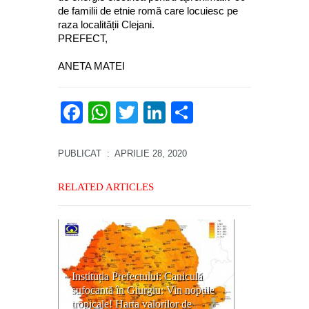
de familii de etnie romă care locuiesc pe
raza localității Clejani.
PREFECT,
ANETA MATEI
Facebook
WhatsApp
Twitter
LinkedIn
Partajează
PUBLICAT
: APRILIE 28, 2020
RELATED ARTICLES
Instituția Prefectului: Caniculă
sufocantă în Giurgiu: Vin nopțile
tropicale! Harta valorilor de