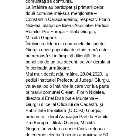
comunități se confruntă.
La întâlnire au participat și primarii celor
două comune mai-sus menționate –
Constantin Cărăpănceanu, respectiv Florin
Nidelea, alături de liderul Asociației Partida
Romilor Pro Europa – filiala Giurgiu,
Mihăiță Grigore.
Întâlniri cu liderii din comunele din județul
Giurgiu unde populația de etnie romă este
numeroasă și întâmpină dificultăți în a
beneficia de un trai decent, se vor derula și
în perioada următoare.
Mai mult decât atât, mâine, 29.04.2020, la
sediul Instituției Prefectului Județul Giurgiu,
va avea loc o întâlnire la care vor lua parte
primarul comunei Clejani, Florin Nidelea,
directorul Enel Distribuție Muntenia –
Giurgiu și cel al Oficiului de Cadastru și
Publicitate Imobiliară (O.C.P.I) Giurgiu,
precum și liderul Asociației Partida Romilor
Pro Europa – filiala Giurgiu, Mihăiță
Grigore, în vederea conectării la rețeaua
de energie electrică pentru aproximativ 50