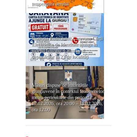
temperatura aerului
Instituția Prefectului: Caravana Cărții
Electronice de Identitate ajunge în
județul Giurgiu: Calendarul
deplasărilor în 23 de localități
Măsuri dispuse de autoritățile
giurgiuvene în contextul fenomenelor
meteo periculoase din perioada
17.02.2026, ora 20:00 – 18.02.2026,
ora 12:00