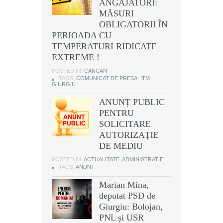
ANGAJATORI:
MĂSURI
OBLIGATORII ÎN
PERIOADA CU
TEMPERATURI RIDICATE
EXTREME !
POSTED IN:
CANCAN
TAGS:
COMUNICAT DE PRESA
,
ITM
GIURGIU
ANUNȚ PUBLIC
PENTRU
SOLICITARE
AUTORIZAȚIE
DE MEDIU
POSTED IN:
ACTUALITATE
,
ADMINISTRATIE
TAGS:
ANUNT
Marian Mina,
deputat PSD de
Giurgiu: Bolojan,
PNL și USR