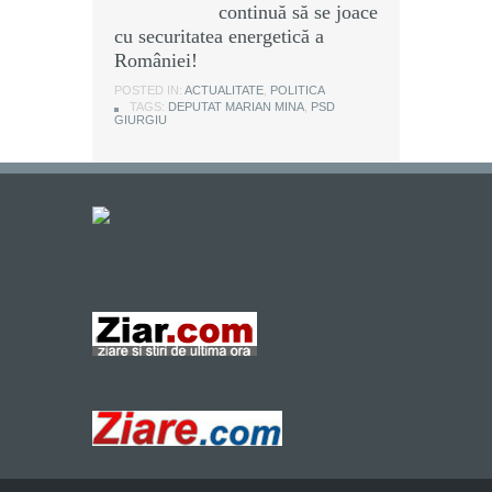
continuă să se joace
cu securitatea energetică a
României!
POSTED IN:
ACTUALITATE
,
POLITICA
TAGS:
DEPUTAT MARIAN MINA
,
PSD
GIURGIU