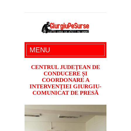
Giurgiu Pe Surse – actualitate giurgiu,
MENU
administratie giurgiu, stiri politice, social
economic, editoriale giurgiu, dezvaluiri,
CENTRUL JUDEȚEAN DE
CONDUCERE ȘI
soc, cancan, stiri locale
COORDONARE A
INTERVENȚIEI GIURGIU-
COMUNICAT DE PRESĂ