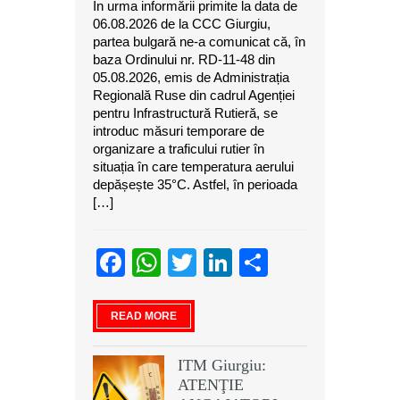
În urma informării primite la data de
06.08.2026 de la CCC Giurgiu,
partea bulgară ne-a comunicat că, în
baza Ordinului nr. RD-11-48 din
05.08.2026, emis de Administrația
Regională Ruse din cadrul Agenției
pentru Infrastructură Rutieră, se
introduc măsuri temporare de
organizare a traficului rutier în
situația în care temperatura aerului
depășește 35°C. Astfel, în perioada
[…]
Facebook
WhatsApp
Twitter
LinkedIn
Partajeaz
READ MORE
ITM Giurgiu:
ATENŢIE