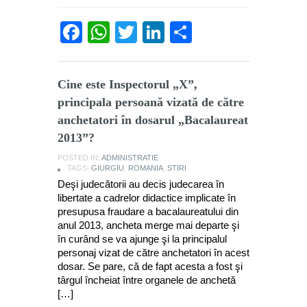
Facebook
WhatsApp
Twitter
LinkedIn
Partajează
Cine este Inspectorul „X”,
principala persoană vizată de către
anchetatori în dosarul „Bacalaureat
2013”?
POSTED IN:
ADMINISTRATIE
TAGS:
GIURGIU
,
ROMANIA
,
STIRI
Deşi judecătorii au decis judecarea în
libertate a cadrelor didactice implicate în
presupusa fraudare a bacalaureatului din
anul 2013, ancheta merge mai departe şi
în curând se va ajunge şi la principalul
personaj vizat de către anchetatori în acest
dosar. Se pare, că de fapt acesta a fost şi
târgul încheiat între organele de anchetă
[…]