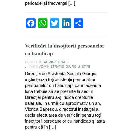
perioadei şi frecvenţei […]
Facebook
WhatsApp
Twitter
LinkedIn
Partajează
Verificări la însoţitorii persoanelor
cu handicap
POSTED IN:
ADMINISTRATIE
TAGS:
ADMINISTRATIE
,
GIURGIU
,
STIRI
Direcţiei de Asistenţă Socială Giurgiu
înştiinţează toţi asistenţii personali ai
persoanelor cu handicap, că în această
lună trebuie să se prezinte la sediul
Direcţiei pentru a-şi ridica drepturile
salariale. În urmă cu aproximativ un an,
Viorica Bănescu, directorul instituţiei a
decis efectuarea de verificări pentru toţi
însoţitorii persoanelor cu handicap şi asta
pentru că în […]