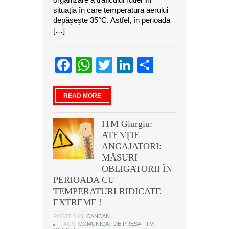
situația în care temperatura aerului
depășește 35°C. Astfel, în perioada
[…]
Facebook
WhatsApp
Twitter
LinkedIn
Partajeaz
READ MORE
ITM Giurgiu:
ATENŢIE
ANGAJATORI:
MĂSURI
OBLIGATORII ÎN
PERIOADA CU
TEMPERATURI RIDICATE
EXTREME !
POSTED IN:
CANCAN
TAGS:
COMUNICAT DE PRESA
,
ITM