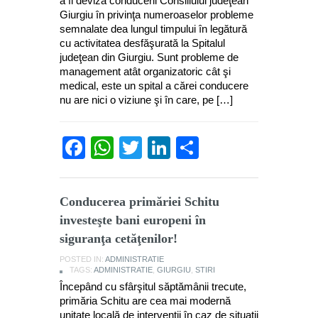
a fi deviza conducerii Consiliului judeţean
Giurgiu în privinţa numeroaselor probleme
semnalate dea lungul timpului în legătură
cu activitatea desfăşurată la Spitalul
judeţean din Giurgiu. Sunt probleme de
management atât organizatoric cât şi
medical, este un spital a cărei conducere
nu are nici o viziune şi în care, pe […]
Facebook
WhatsApp
Twitter
LinkedIn
Partajează
Conducerea primăriei Schitu
investeşte bani europeni în
siguranţa cetăţenilor!
POSTED IN:
ADMINISTRATIE
TAGS:
ADMINISTRATIE
,
GIURGIU
,
STIRI
Începând cu sfârşitul săptămânii trecute,
primăria Schitu are cea mai modernă
unitate locală de intervenţii în caz de situaţii