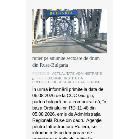
Instituția Prefectului: Măsuri
temporare de organizare a traficului
rutier pe anumite sectoare de drum
din Ruse-Bulgaria
POSTED IN:
ACTUALITATE
,
ADMINISTRATIE
TAGS:
GIURGIU
,
INSTITUTIA
PREFECTULUI
,
RESTRICTII TRAFIC RUSE
În urma informării primite la data de
06.08.2026 de la CCC Giurgiu,
partea bulgară ne-a comunicat că, în
baza Ordinului nr. RD-11-48 din
05.08.2026, emis de Administrația
Regională Ruse din cadrul Agenției
pentru Infrastructură Rutieră, se
introduc măsuri temporare de
organizare a traficului rutier în