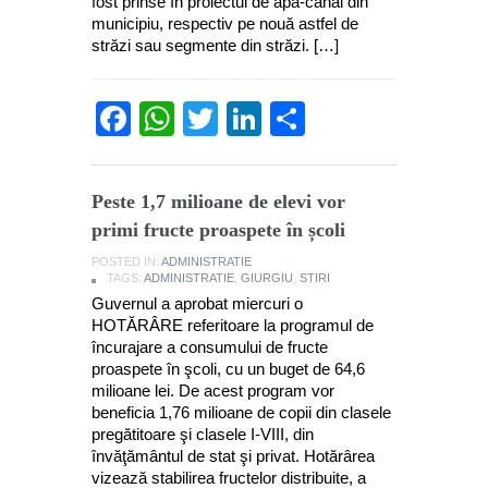
fost prinse în proiectul de apă-canal din
municipiu, respectiv pe nouă astfel de
străzi sau segmente din străzi. […]
Facebook
WhatsApp
Twitter
LinkedIn
Partajează
Peste 1,7 milioane de elevi vor
primi fructe proaspete în școli
POSTED IN:
ADMINISTRATIE
TAGS:
ADMINISTRATIE
,
GIURGIU
,
STIRI
Guvernul a aprobat miercuri o
HOTĂRÂRE referitoare la programul de
încurajare a consumului de fructe
proaspete în şcoli, cu un buget de 64,6
milioane lei. De acest program vor
beneficia 1,76 milioane de copii din clasele
pregătitoare şi clasele I-VIII, din
învăţământul de stat şi privat. Hotărârea
vizează stabilirea fructelor distribuite, a