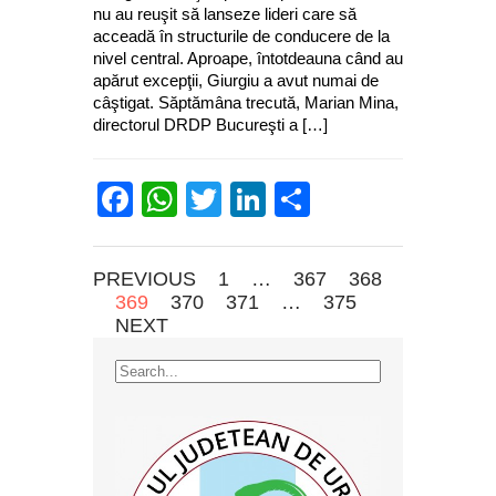
nu au reuşit să lanseze lideri care să
acceadă în structurile de conducere de la
nivel central. Aproape, întotdeauna când au
apărut excepţii, Giurgiu a avut numai de
câştigat. Săptămâna trecută, Marian Mina,
directorul DRDP Bucureşti a […]
Facebook
WhatsApp
Twitter
LinkedIn
Partajează
PREVIOUS
1
…
367
368
369
370
371
…
375
NEXT