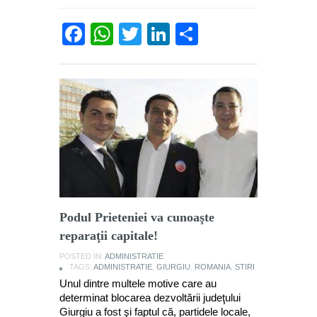
Facebook
WhatsApp
Twitter
LinkedIn
Partajează
Podul Prieteniei va cunoaşte
reparaţii capitale!
POSTED IN:
ADMINISTRATIE
TAGS:
ADMINISTRATIE
,
GIURGIU
,
ROMANIA
,
STIRI
Unul dintre multele motive care au
determinat blocarea dezvoltării judeţului
Giurgiu a fost şi faptul că, partidele locale,