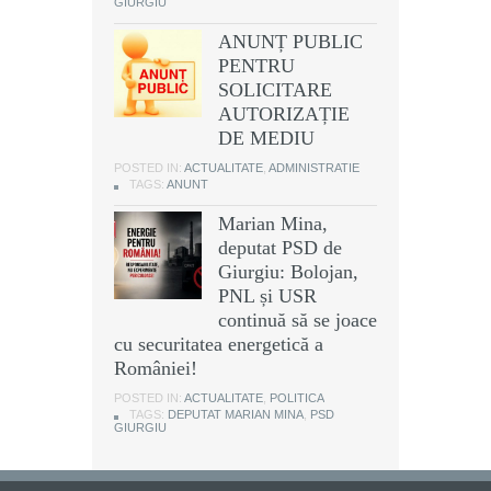
GIURGIU
ANUNȚ PUBLIC
PENTRU
SOLICITARE
AUTORIZAȚIE
DE MEDIU
POSTED IN:
ACTUALITATE
,
ADMINISTRATIE
TAGS:
ANUNT
Marian Mina,
deputat PSD de
Giurgiu: Bolojan,
PNL și USR
continuă să se joace
cu securitatea energetică a
României!
POSTED IN:
ACTUALITATE
,
POLITICA
TAGS:
DEPUTAT MARIAN MINA
,
PSD
GIURGIU