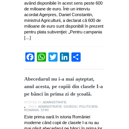
având disponibile în acest sens peste 600
de milioane de euro. Într-un interviu
acordat Agerpres, Daniel Constantin,
ministrul Agriculturii, a declarat că 600 de
milioane de euro sunt disponibili în prezent
pentru plata subvenţiei: „Pentru campania
[…]
Facebook
WhatsApp
Twitter
LinkedIn
Partajează
Abecedarul nu i-a mai aşteptat,
anul acesta, pe copiii din clasele I-a
pe bănci în prima zi de şcoală.
POSTED IN:
ADMINISTRATIE
TAGS:
ADMINISTRATIE
,
GIURGIU
,
POLITICIENI
,
ROMANIA
,
STIRI
Este prima oară în istoria României
moderne când copii de clasele I-a nu au
mai găsit abecedarul pe bănci în prima lor