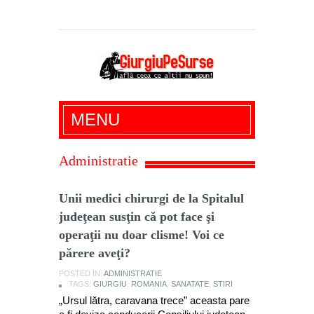
Giurgiu Pe Surse – actualitate giurgiu,
MENU
administratie giurgiu, stiri politice, social
economic, editoriale giurgiu, dezvaluiri,
Administratie
soc, cancan, stiri locale
Unii medici chirurgi de la Spitalul
judeţean susţin că pot face şi
operaţii nu doar clisme! Voi ce
părere aveţi?
POSTED IN:
ADMINISTRATIE
TAGS:
GIURGIU
,
ROMANIA
,
SANATATE
,
STIRI
„Ursul lătra, caravana trece” aceasta pare