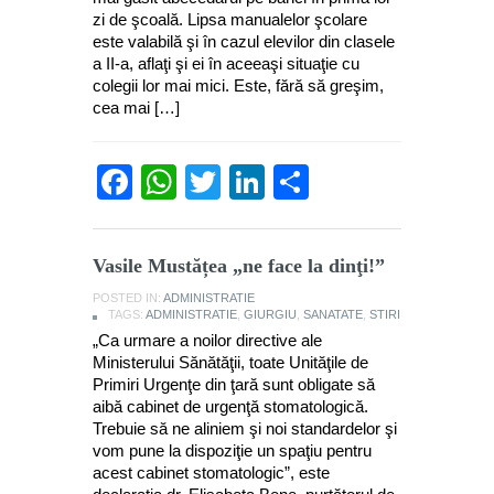
zi de şcoală. Lipsa manualelor şcolare
este valabilă şi în cazul elevilor din clasele
a II-a, aflaţi şi ei în aceeaşi situaţie cu
colegii lor mai mici. Este, fără să greşim,
cea mai […]
Facebook
WhatsApp
Twitter
LinkedIn
Partajează
Vasile Mustățea „ne face la dinţi!”
POSTED IN:
ADMINISTRATIE
TAGS:
ADMINISTRATIE
,
GIURGIU
,
SANATATE
,
STIRI
„Ca urmare a noilor directive ale
Ministerului Sănătăţii, toate Unităţile de
Primiri Urgenţe din ţară sunt obligate să
aibă cabinet de urgenţă stomatologică.
Trebuie să ne aliniem şi noi standardelor şi
vom pune la dispoziţie un spaţiu pentru
acest cabinet stomatologic”, este