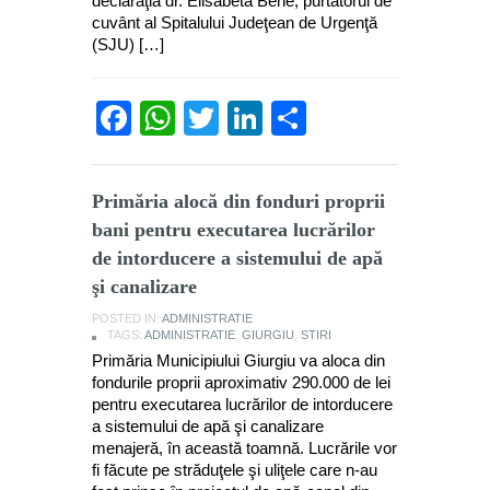
declaraţia dr. Elisabeta Bene, purtătorul de
cuvânt al Spitalului Judeţean de Urgenţă
(SJU) […]
Facebook
WhatsApp
Twitter
LinkedIn
Partajează
Primăria alocă din fonduri proprii
bani pentru executarea lucrărilor
de intorducere a sistemului de apă
şi canalizare
POSTED IN:
ADMINISTRATIE
TAGS:
ADMINISTRATIE
,
GIURGIU
,
STIRI
Primăria Municipiului Giurgiu va aloca din
fondurile proprii aproximativ 290.000 de lei
pentru executarea lucrărilor de intorducere
a sistemului de apă şi canalizare
menajeră, în această toamnă. Lucrările vor
fi făcute pe străduţele şi uliţele care n-au