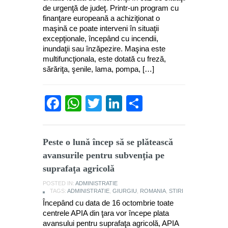
de urgenţă de judeţ. Printr-un program cu
finanţare europeană a achiziţionat o
maşină ce poate interveni în situaţii
excepţionale, începând cu incendii,
inundaţii sau înzăpezire. Maşina este
multifuncţionala, este dotată cu freză,
sărăriţa, şenile, lama, pompa, […]
Facebook
WhatsApp
Twitter
LinkedIn
Partajează
Peste o lună încep să se plătească
avansurile pentru subvenţia pe
suprafaţa agricolă
POSTED IN:
ADMINISTRATIE
TAGS:
ADMINISTRATIE
,
GIURGIU
,
ROMANIA
,
STIRI
Începând cu data de 16 octombrie toate
centrele APIA din ţara vor începe plata
avansului pentru suprafaţa agricolă, APIA