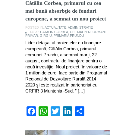
Cătălin Corbea, primarul cu cea
mai bună absorbţie de fonduri
europene, a semnat un nou proiect
POSTED IN:
ACTUALITATE
,
ADMINISTRATIE
TAGS:
CATALIN CORBEA
,
CEL MAI PERFORMANT
PRIMAR
,
GIRGIU
,
PRIMARIA PRUNDU
Lider detaşat al proiectelor cu finanţare
europeană, Cătălin Corbea, primarul
comunei Prundu, a semnat marţi, 22
august, contractul de finanţare pentru o
nouă investiţie. Noul proiect, în valoare de
1 milion de euro, face parte din Programul
Regional de Dezvoltare Rurală 2014 –
2020 şi este realizat în parteneriat cu
CRFIR 3 Muntenia -Sud. ” […]
Facebook
WhatsApp
Twitter
LinkedIn
Partajează