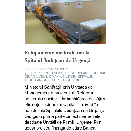
Echipamente medicale noi la
Spitalul Judeţean de Urgenţă
POSTED IN:
ADMINISTRATIE
TAGS:
GIURGIU NEWS
,
GIURGIUVEANUL
,
JURNAL
GIURGIUVEAN
,
OPIANIA GIURGIU
,
SPITALUL
JUDETEAN GIURGIU
,
STIRIGIURGIU
Ministerul Sănătăţii, prin Unitatea de
Management a proiectului „Reforma
sectorului sanitar – Îmbunătăţirea calităţii şi
eficienţei sistemului sanitar „, a livrat în
aceste zile Spitalului Judeţean de Urgenţă
Giurgiu o primă parte din echipamentele
destinate Unităţii de Primiri Urgenţe. Prin
acest proiect, finanţat de către Banca