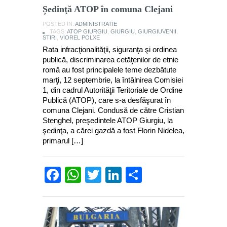
Ședinţă ATOP în comuna Clejani
POSTED IN:
ADMINISTRATIE
TAGS:
ATOP GIURGIU
,
GIURGIU
,
GIURGIUVENII
,
STIRI
,
VIOREL POLXE
Rata infracţionalităţii, siguranţa şi ordinea
publică, discriminarea cetăţenilor de etnie
romă au fost principalele teme dezbătute
marţi, 12 septembrie, la întâlnirea Comisiei
1, din cadrul Autorităţii Teritoriale de Ordine
Publică (ATOP), care s-a desfăşurat în
comuna Clejani. Condusă de către Cristian
Stenghel, preşedintele ATOP Giurgiu, la
şedinţa, a cărei gazdă a fost Florin Nidelea,
primarul […]
Facebook
WhatsApp
Twitter
LinkedIn
Partajează