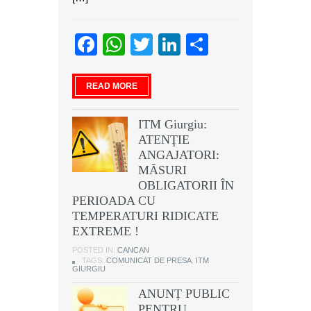
Facebook
WhatsApp
Twitter
LinkedIn
Partajeaz
READ MORE
ITM Giurgiu:
ATENŢIE
ANGAJATORI:
MĂSURI
OBLIGATORII ÎN
PERIOADA CU
TEMPERATURI RIDICATE
EXTREME !
POSTED IN:
CANCAN
TAGS:
COMUNICAT DE PRESA
,
ITM
GIURGIU
ANUNȚ PUBLIC
PENTRU