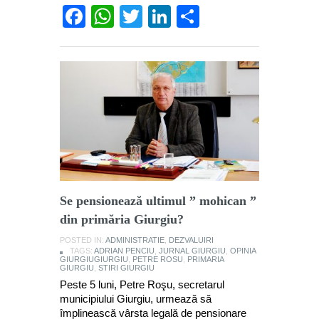
Facebook
WhatsApp
Twitter
LinkedIn
Partajează
Se pensionează ultimul ” mohican ”
din primăria Giurgiu?
POSTED IN:
ADMINISTRATIE
,
DEZVALUIRI
TAGS:
ADRIAN PENCIU
,
JURNAL GIURGIU
,
OPINIA
GIURGIUGIURGIU
,
PETRE ROSU
,
PRIMARIA
GIURGIU
,
STIRI GIURGIU
Peste 5 luni, Petre Roşu, secretarul
municipiului Giurgiu, urmează să
împlinească vârsta legală de pensionare