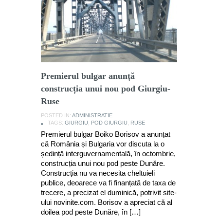
Premierul bulgar anunță
construcția unui nou pod Giurgiu-
Ruse
POSTED IN:
ADMINISTRATIE
TAGS:
GIURGIU
,
POD GIURGIU
,
RUSE
Premierul bulgar Boiko Borisov a anunțat
că România și Bulgaria vor discuta la o
ședință interguvernamentală, în octombrie,
construcția unui nou pod peste Dunăre.
Construcția nu va necesita cheltuieli
publice, deoarece va fi finanțată de taxa de
trecere, a precizat el duminică, potrivit site-
ului novinite.com. Borisov a apreciat că al
doilea pod peste Dunăre, în […]