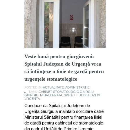
Veste bună pentru giurgiuveni:
Spitalul Judeţean de Urgenţă vrea
să înfiinţeze o linie de gardă pentru
urgenţele stomatologice
POSTED IN:
ACTUALITATE
,
ADMINISTRATIE
TAGS:
CABINET STOMATOLOGIC GIURGIU
,
GIURGIU
,
MIHAELA RATA
,
SPITALUL JUDETEAN DE
URGENTA
Conducerea Spitalului Judeţean de
Urgenţă Giurgiu a înainta o solicitare către
Ministerul Sănătăţii pentru finanţarea liniei
de gardă pentru cabinetul de stomatologie
din cadrul Unităţii de Primire Urgenţe