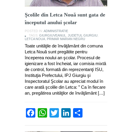
Şcolile din Letca Nouă sunt gata de
începutul anului şcolar
POSTED IN:
ADMINISTRATIE
TAGS:
GIURGIUVEANUL
,
JUDETUL GIURGIU
,
LETCA NOUA
,
PRIMAR MARIAN NEGRU
Toate unităţile de învăţământ din comuna
Letca Nouă sunt pregătite pentru
începerea noului an şcolar. Procesul de
igienizare a fost încheiat, iar comisia mixtă
de control, formată din reprezentanţi ISU,
Instituţia Prefectului, IPJ Giurgiu şi
Inspectoratul Şcolar au apreciat modul în
care arată şcolile din Letca: ” Ca în fiecare
an, pregătirea unităţilor de învăţământ […]
Facebook
WhatsApp
Twitter
LinkedIn
Partajează