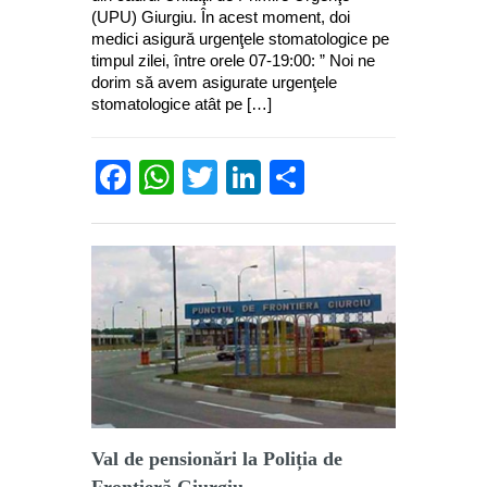
(UPU) Giurgiu. În acest moment, doi
medici asigură urgenţele stomatologice pe
timpul zilei, între orele 07-19:00: ” Noi ne
dorim să avem asigurate urgenţele
stomatologice atât pe […]
Facebook
WhatsApp
Twitter
LinkedIn
Partajează
Val de pensionări la Poliția de
Frontieră Giurgiu