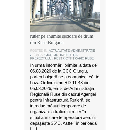
Instituția Prefectului: Măsuri
temporare de organizare a traficului
rutier pe anumite sectoare de drum
din Ruse-Bulgaria
POSTED IN:
ACTUALITATE
,
ADMINISTRATIE
TAGS:
GIURGIU
,
INSTITUTIA
PREFECTULUI
,
RESTRICTII TRAFIC RUSE
În urma informării primite la data de
06.08.2026 de la CCC Giurgiu,
partea bulgară ne-a comunicat că, în
baza Ordinului nr. RD-11-48 din
05.08.2026, emis de Administrația
Regională Ruse din cadrul Agenției
pentru Infrastructură Rutieră, se
introduc măsuri temporare de
organizare a traficului rutier în
situația în care temperatura aerului
depășește 35°C. Astfel, în perioada
[…]