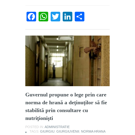
Facebook
WhatsApp
Twitter
LinkedIn
Partajează
Guvernul propune o lege prin care
norma de hrană a deţinuţilor să fie
stabilită prin consultare cu
nutriţionişti
POSTED IN:
ADMINISTRATIE
TAGS:
GIURGIU
,
GIURGIUVENII
,
NORMA HRANA