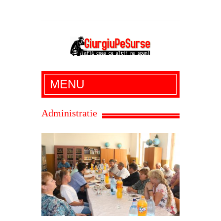
Giurgiu Pe Surse – actualitate giurgiu,
MENU
administratie giurgiu, stiri politice, social
economic, editoriale giurgiu, dezvaluiri,
Administratie
soc, cancan, stiri locale