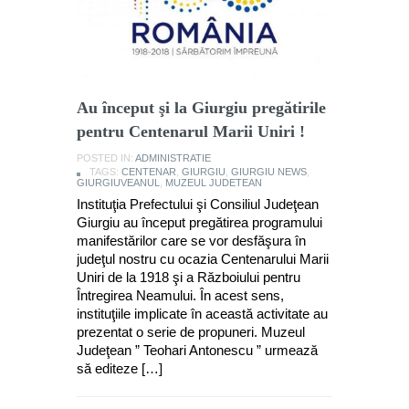
Au început şi la Giurgiu pregătirile
pentru Centenarul Marii Uniri !
POSTED IN:
ADMINISTRATIE
TAGS:
CENTENAR
,
GIURGIU
,
GIURGIU NEWS
,
GIURGIUVEANUL
,
MUZEUL JUDETEAN
Instituţia Prefectului şi Consiliul Judeţean
Giurgiu au început pregătirea programului
manifestărilor care se vor desfăşura în
judeţul nostru cu ocazia Centenarului Marii
Uniri de la 1918 şi a Războiului pentru
Întregirea Neamului. În acest sens,
instituţiile implicate în această activitate au
prezentat o serie de propuneri. Muzeul
Judeţean ” Teohari Antonescu ” urmează
să editeze […]