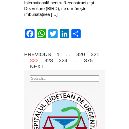
Internaţională pentru Reconstrucţie şi
Dezvoltare (BIRD), se urmăreşte
îmbunătăţirea […]
Facebook
WhatsApp
Twitter
LinkedIn
Partajează
PREVIOUS
1
…
320
321
322
323
324
…
375
NEXT