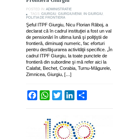
POSTED IN:
ADMINISTRATIE
TAGS:
GIURGIU
,
GIURGIUVENII
,
IN GIURGIU
,
POLITIA DE FRONTIERA
Şeful ITPF Giurgiu, Nicu Florian Răboj, a
declarat că în cadrul instituţiei a fost un val
de pensionări în ultima lună şi poliţiştii de
frontieră, diminuaţi numeric, fac eforturi
pentru desfăşurarea activităţii specifice. „În
cadrul ITPF Giurgiu, la toate punctele de
frontieră din subordine şi mă refer aici la
Calafat, Bechet, Corabia, Turnu-Măgurele,
Zimnicea, Giurgiu, […]
Facebook
WhatsApp
Twitter
LinkedIn
Partajează