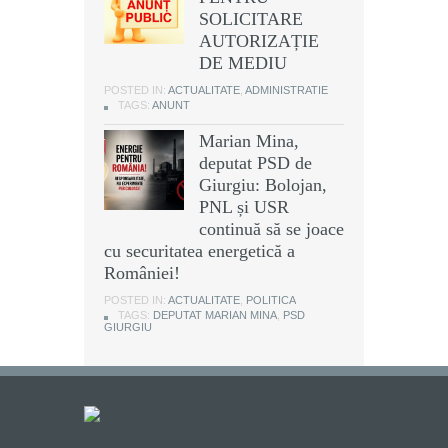
SOLICITARE
AUTORIZAȚIE
DE MEDIU
POSTED IN:
ACTUALITATE
,
ADMINISTRATIE
TAGS:
ANUNT
Marian Mina,
deputat PSD de
Giurgiu: Bolojan,
PNL și USR
continuă să se joace
cu securitatea energetică a
României!
POSTED IN:
ACTUALITATE
,
POLITICA
TAGS:
DEPUTAT MARIAN MINA
,
PSD
GIURGIU