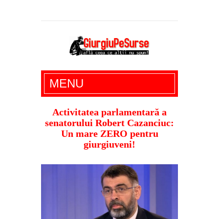
Giurgiu Pe Surse – actualitate giurgiu,
MENU
administratie giurgiu, stiri politice, social
economic, editoriale giurgiu, dezvaluiri,
Activitatea parlamentară a
senatorului Robert Cazanciuc:
soc, cancan, stiri locale
Un mare ZERO pentru
giurgiuveni!