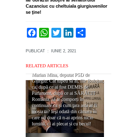
Cazanciuc cu cheltuiala giurgiuvenilor
se ţine!
Facebook
WhatsApp
Twitter
LinkedIn
Partajează
PUBLICAT
: IUNIE 2, 2021
RELATED ARTICLES
Marian Mina, deputat PSD de
Giurgiu: Cât tupeu să ai, Ilie Bolojan,
ca, după ce ai fost DEMIS de
Parlament, după ce ai SĂRĂCIT
România, să te comporți în
continuare ca și cum ţara asta ar fi
moșia ta? Ieși odată din cămara în
care nu doar că n-ai aprins nicio
lumină, ci ai plecat și cu becul!