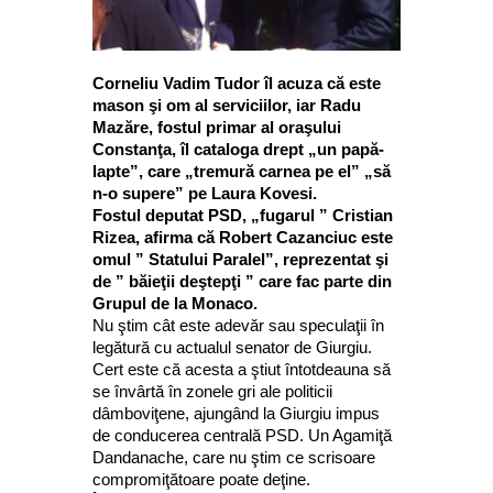
Corneliu Vadim Tudor îl acuza că este
mason şi om al serviciilor, iar Radu
Mazăre, fostul primar al oraşului
Constanţa, îl cataloga drept „un papă-
lapte”, care „tremură carnea pe el” „să
n-o supere” pe Laura Kovesi.
Fostul deputat PSD, „fugarul ” Cristian
Rizea, afirma că Robert Cazanciuc este
omul ” Statului Paralel”, reprezentat şi
de ” băieţii deştepţi ” care fac parte din
Grupul de la Monaco.
Nu ştim cât este adevăr sau speculaţii în
legătură cu actualul senator de Giurgiu.
Cert este că acesta a ştiut întotdeauna să
se învârtă în zonele gri ale politicii
dâmboviţene, ajungând la Giurgiu impus
de conducerea centrală PSD. Un Agamiţă
Dandanache, care nu ştim ce scrisoare
compromiţătoare poate deţine.