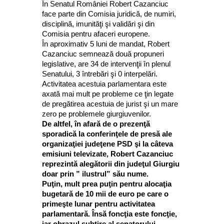
În Senatul României Robert Cazanciuc
face parte din Comisia juridică, de numiri,
disciplină, imunităţi şi validări şi din
Comisia pentru afaceri europene.
În aproximativ 5 luni de mandat, Robert
Cazanciuc semnează două propuneri
legislative, are 34 de intervenţii în plenul
Senatului, 3 întrebări şi 0 interpelări.
Activitatea acestuia parlamentara este
axată mai mult pe probleme ce ţin legate
de pregătirea acestuia de jurist şi un mare
zero pe problemele giurgiuvenilor.
De altfel, în afară de o prezenţă
sporadică la conferinţele de presă ale
organizaţiei judeţene PSD şi la câteva
emisiuni televizate, Robert Cazanciuc
reprezintă alegătorii din judeţul Giurgiu
doar prin ” ilustrul” său nume.
Puţin, mult prea puţin pentru alocaţia
bugetară de 10 mii de euro pe care o
primeşte lunar pentru activitatea
parlamentară. Însă foncţia este foncţie,
iar obrazul subţire al senatorului