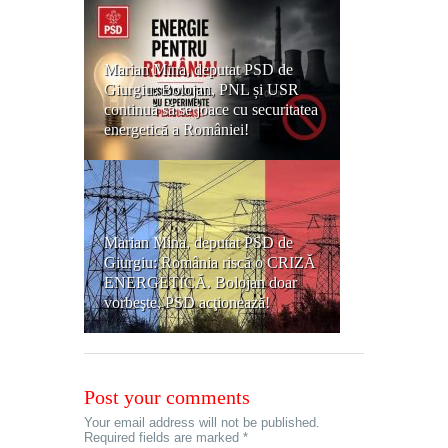
Marian Mina, deputat PSD de
Giurgiu: Bolojan, PNL și USR
continuă să se joace cu securitatea
energetică a României!
Marian Mina, deputat PSD de
Giurgiu: România riscă o CRIZĂ
ENERGETICĂ. Bolojan doar
vorbeşte, PSD acţionează!
Post your comments
Your email address will not be published.
Required fields are marked *