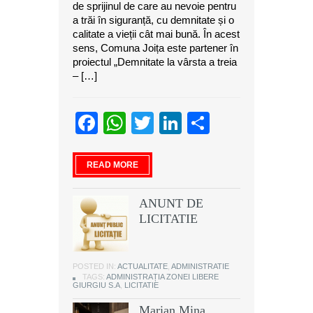
de sprijinul de care au nevoie pentru
a trăi în siguranță, cu demnitate și o
calitate a vieții cât mai bună. În acest
sens, Comuna Joița este partener în
proiectul „Demnitate la vârsta a treia
– […]
Facebook
WhatsApp
Twitter
LinkedIn
Partajeaz
READ MORE
ANUNT DE
LICITATIE
POSTED IN:
ACTUALITATE
,
ADMINISTRATIE
TAGS:
ADMINISTRAȚIA ZONEI LIBERE
GIURGIU S.A
,
LICITATIE
Marian Mina,