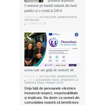
primăria Iepurești:
primăria Iepurești:
primăria Iepurești:
Contracte pe bandă rulantă din bani
Contracte pe bandă rulantă din bani
Contracte pe bandă rulantă din bani
publici și o vizită la DNA
publici și o vizită la DNA
publici și o vizită la DNA
POSTED IN:
POSTED IN:
POSTED IN:
ACTUALITATE
ACTUALITATE
ACTUALITATE
,
,
,
ADMINISTRATIE
ADMINISTRATIE
ADMINISTRATIE
,
,
,
DEZVALUIRI
DEZVALUIRI
DEZVALUIRI
COMMENTS:
COMMENTS:
COMMENTS:
0
0
0
Alexandru Păun, primarul comunei
Joița: O comunitate puternică este
aceea care are grijă de seniorii săi
POSTED IN:
ACTUALITATE
,
ADMINISTRATIE
TAGS:
ALEXANDRU PĂUN
,
DEMNITATE LA
VÂRSTA A TREIA
,
PRIMAR JOITA
Grija față de persoanele vârstnice
înseamnă respect, responsabilitate
și implicare. Ne dorim ca seniorii din
comunitatea noastră să beneficieze