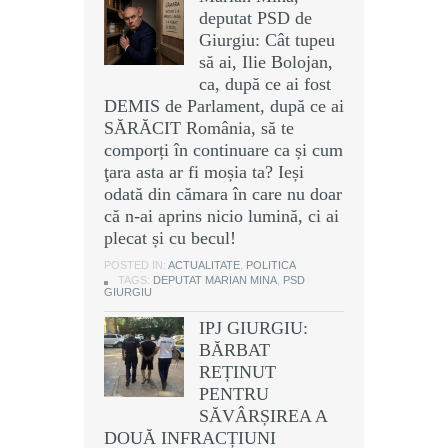
deputat PSD de
Giurgiu: Cât tupeu
să ai, Ilie Bolojan,
ca, după ce ai fost
DEMIS de Parlament, după ce ai
SĂRĂCIT România, să te
comporți în continuare ca și cum
ţara asta ar fi moșia ta? Ieși
odată din cămara în care nu doar
că n-ai aprins nicio lumină, ci ai
plecat și cu becul!
POSTED IN:
ACTUALITATE
,
POLITICA
TAGS:
DEPUTAT MARIAN MINA
,
PSD
GIURGIU
IPJ GIURGIU:
BĂRBAT
REȚINUT
PENTRU
SĂVÂRȘIREA A
DOUĂ INFRACȚIUNI