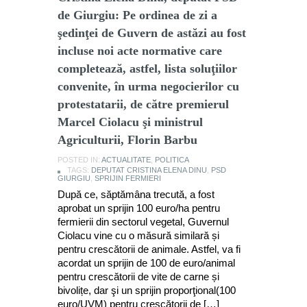
de Giurgiu: Pe ordinea de zi a
şedinţei de Guvern de astăzi au fost
incluse noi acte normative care
completează, astfel, lista soluţiilor
convenite, în urma negocierilor cu
protestatarii, de către premierul
Marcel Ciolacu şi ministrul
Agriculturii, Florin Barbu
POSTED IN:
ACTUALITATE
,
POLITICA
TAGS:
DEPUTAT CRISTINA ELENA DINU
,
PSD
GIURGIU
,
SPRIJIN FERMIERI
După ce, săptămâna trecută, a fost
aprobat un sprijin 100 euro/ha pentru
fermierii din sectorul vegetal, Guvernul
Ciolacu vine cu o măsură similară și
pentru crescătorii de animale. Astfel, va fi
acordat un sprijin de 100 de euro/animal
pentru crescătorii de vite de carne și
bivolițe, dar şi un sprijin proporţional(100
euro/UVM) pentru crescătorii de […]