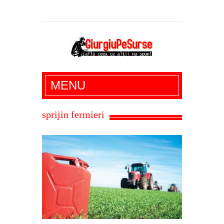
Giurgiu Pe Surse – actualitate giurgiu,
MENU
administratie giurgiu, stiri politice, social
economic, editoriale giurgiu, dezvaluiri,
sprijin fermieri
soc, cancan, stiri locale