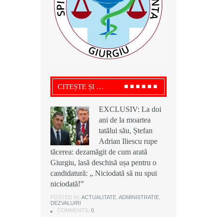
CITEȘTE ȘI …
EXCLUSIV: La doi
EXCLUSIV: La doi
EXCLUSIV: La doi
ani de la moartea
ani de la moartea
ani de la moartea
tatălui său, Ștefan
tatălui său, Ștefan
tatălui său, Ștefan
Adrian Iliescu rupe
Adrian Iliescu rupe
Adrian Iliescu rupe
tăcerea: dezamăgit de cum arată
tăcerea: dezamăgit de cum arată
tăcerea: dezamăgit de cum arată
Giurgiu, lasă deschisă ușa pentru o
Giurgiu, lasă deschisă ușa pentru o
Giurgiu, lasă deschisă ușa pentru o
candidatură: „ Niciodată să nu spui
candidatură: „ Niciodată să nu spui
candidatură: „ Niciodată să nu spui
niciodată!”
niciodată!”
niciodată!”
POSTED IN:
POSTED IN:
POSTED IN:
ACTUALITATE
ACTUALITATE
ACTUALITATE
,
,
,
ADMINISTRATIE
ADMINISTRATIE
ADMINISTRATIE
,
,
,
DEZVALUIRI
DEZVALUIRI
DEZVALUIRI
COMMENTS:
COMMENTS:
COMMENTS:
0
0
0