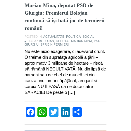
Marian Mina, deputat PSD de
Giurgiu: Premierul Bolojan
continuă să îşi bată joc de fermierii
români!
POSTED IN:
ACTUALITATE
,
POLITICA
,
SOCIAL
TAGS:
BOLOJAN
,
DEPUTAT MARIAN MINA
,
PSD
GIURGIU
,
SPRIJIN FERMIERI
Nu este nicio exagerare, ci adevărul crunt.
O treime din suprafaţa agricolă a țării –
aproximativ 3 milioane de hectare – riscă
să rămână NECULTIVATĂ. Nu din lipsă de
oameni sau de chef de muncă, ci din
cauza unui om încăpăţânat, arogant şi
căruia NU ÎI PASĂ că ne duce către
SĂRĂCIE! De peste o […]
Facebook
WhatsApp
Twitter
LinkedIn
Partajează