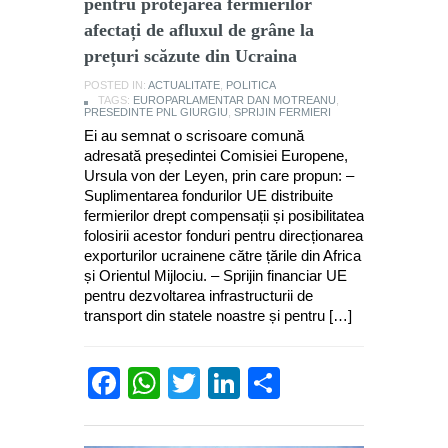
pentru protejarea fermierilor
afectați de afluxul de grâne la
prețuri scăzute din Ucraina
POSTED IN:
ACTUALITATE
,
POLITICA
TAGS:
EUROPARLAMENTAR DAN MOTREANU
,
PRESEDINTE PNL GIURGIU
,
SPRIJIN FERMIERI
Ei au semnat o scrisoare comună
adresată președintei Comisiei Europene,
Ursula von der Leyen, prin care propun: –
Suplimentarea fondurilor UE distribuite
fermierilor drept compensații și posibilitatea
folosirii acestor fonduri pentru direcționarea
exporturilor ucrainene către țările din Africa
și Orientul Mijlociu. – Sprijin financiar UE
pentru dezvoltarea infrastructurii de
transport din statele noastre și pentru […]
Facebook
WhatsApp
Twitter
LinkedIn
Partajează