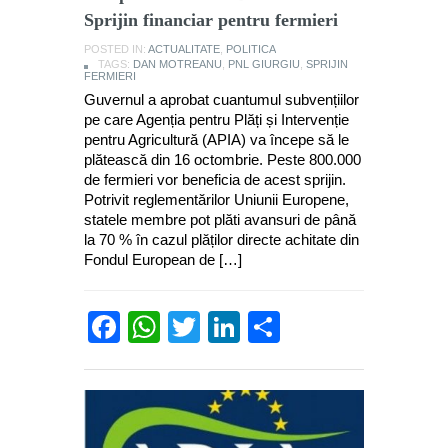
Sprijin financiar pentru fermieri
POSTED IN:
ACTUALITATE
,
POLITICA
TAGS:
DAN MOTREANU
,
PNL GIURGIU
,
SPRIJIN
FERMIERI
Guvernul a aprobat cuantumul subvențiilor
pe care Agenția pentru Plăți și Intervenție
pentru Agricultură (APIA) va începe să le
plătească din 16 octombrie. Peste 800.000
de fermieri vor beneficia de acest sprijin.
Potrivit reglementărilor Uniunii Europene,
statele membre pot plăti avansuri de până
la 70 % în cazul plăților directe achitate din
Fondul European de […]
Facebook
WhatsApp
Twitter
LinkedIn
Partajează