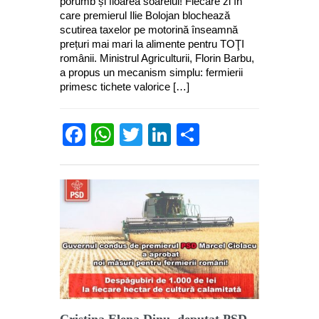
porumb și floarea soarelui! Fiecare zi în
care premierul Ilie Bolojan blochează
scutirea taxelor pe motorină înseamnă
prețuri mai mari la alimente pentru TOŢI
românii. Ministrul Agriculturii, Florin Barbu,
a propus un mecanism simplu: fermierii
primesc tichete valorice […]
Facebook
WhatsApp
Twitter
LinkedIn
Partajează
Cristina Elena Dinu, deputat PSD