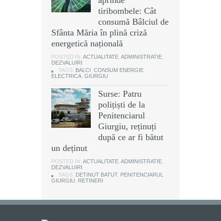
tiribombele: Cât
consumă Bâlciul de
Sfânta Măria în plină criză
energetică națională
POSTED IN:
ACTUALITATE
,
ADMINISTRATIE
,
DEZVALUIRI
TAGS:
BALCI
,
CONSUM ENERGIE
ELECTRICA
,
GIURGIU
Surse: Patru
polițiști de la
Penitenciarul
Giurgiu, reținuți
după ce ar fi bătut
un deținut
POSTED IN:
ACTUALITATE
,
ADMINISTRATIE
,
DEZVALUIRI
TAGS:
DETINUT BATUT
,
PENITENCIARUL
GIURGIU
,
RETINERI