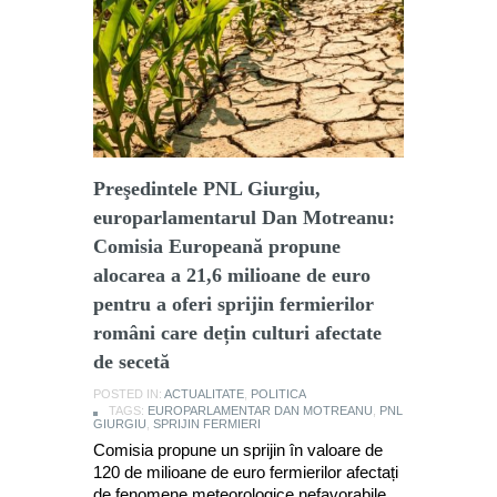
Preşedintele PNL Giurgiu,
europarlamentarul Dan Motreanu:
Comisia Europeană propune
alocarea a 21,6 milioane de euro
pentru a oferi sprijin fermierilor
români care dețin culturi afectate
de secetă
POSTED IN:
ACTUALITATE
,
POLITICA
TAGS:
EUROPARLAMENTAR DAN MOTREANU
,
PNL
GIURGIU
,
SPRIJIN FERMIERI
Comisia propune un sprijin în valoare de
120 de milioane de euro fermierilor afectați
de fenomene meteorologice nefavorabile