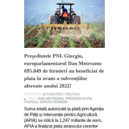
Preşedintele PNL Giurgiu,
europarlamentarul Dan Motreanu:
695.049 de fermieri au beneficiat de
plata în avans a subvențiilor
aferente anului 2022!
POSTED IN:
ACTUALITATE
,
POLITICA
TAGS:
DAN MOTREANU
,
PRESEDINTE PNL
GIURGIU
,
SPRIJIN FERMIERI
Suma totală autorizată la plată prin Agenția
de Plăți și Intervenție pentru Agricultură
(APIA) se ridică la 1,247 miliarde de euro.
APIA a finalizat plata avansului cererilor