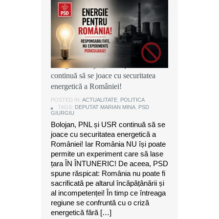
Marian Mina, deputat PSD de
Giurgiu: Bolojan, PNL și USR
continuă să se joace cu securitatea
energetică a României!
POSTED IN:
ACTUALITATE
,
POLITICA
TAGS:
DEPUTAT MARIAN MINA
,
PSD
GIURGIU
Bolojan, PNL și USR continuă să se
joace cu securitatea energetică a
României! Iar România NU își poate
permite un experiment care să lase
țara ÎN ÎNTUNERIC! De aceea, PSD
spune răspicat: România nu poate fi
sacrificată pe altarul încăpățânării și
al incompetenței! În timp ce întreaga
regiune se confruntă cu o criză
energetică fără […]