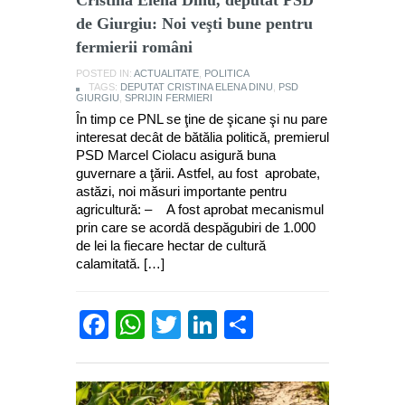
de Giurgiu: Noi veşti bune pentru
fermierii români
POSTED IN:
ACTUALITATE
,
POLITICA
TAGS:
DEPUTAT CRISTINA ELENA DINU
,
PSD
GIURGIU
,
SPRIJIN FERMIERI
În timp ce PNL se ţine de şicane şi nu pare
interesat decât de bătălia politică, premierul
PSD Marcel Ciolacu asigură buna
guvernare a ţării. Astfel, au fost aprobate,
astăzi, noi măsuri importante pentru
agricultură: – A fost aprobat mecanismul
prin care se acordă despăgubiri de 1.000
de lei la fiecare hectar de cultură
calamitată. […]
Facebook
WhatsApp
Twitter
LinkedIn
Partajează