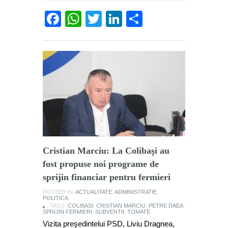
Facebook
WhatsApp
Twitter
LinkedIn
Partajează
Cristian Marciu: La Colibaşi au
fost propuse noi programe de
sprijin financiar pentru fermieri
POSTED IN:
ACTUALITATE
,
ADMINISTRATIE
,
POLITICA
TAGS:
COLIBASI
,
CRISTIAN MARCIU
,
PETRE DAEA
,
SPRIJIN FERMIERI
,
SUBVENTII
,
TOMATE
Vizita preşedintelui PSD, Liviu Dragnea,