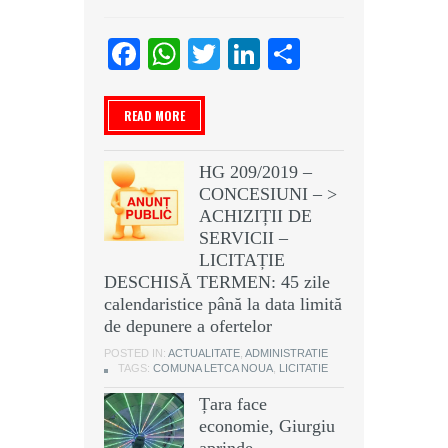
Facebook
WhatsApp
Twitter
LinkedIn
Partajeaz
READ MORE
HG 209/2019 –
CONCESIUNI – >
ACHIZIȚII DE
SERVICII –
LICITAȚIE
DESCHISĂ TERMEN: 45 zile
calendaristice până la data limită
de depunere a ofertelor
POSTED IN:
ACTUALITATE
,
ADMINISTRATIE
TAGS:
COMUNA LETCA NOUA
,
LICITATIE
Țara face
economie, Giurgiu
aprinde