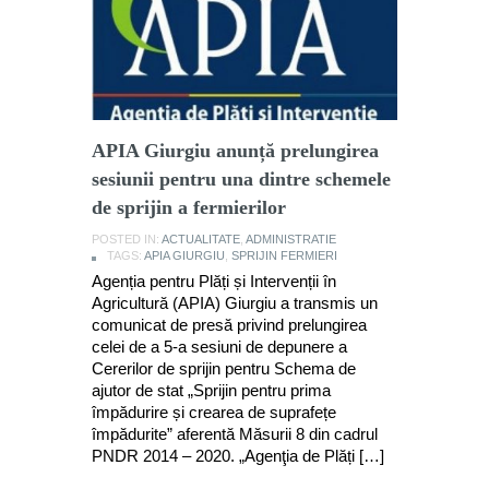
APIA Giurgiu anunță prelungirea
sesiunii pentru una dintre schemele
de sprijin a fermierilor
POSTED IN:
ACTUALITATE
,
ADMINISTRATIE
TAGS:
APIA GIURGIU
,
SPRIJIN FERMIERI
Agenția pentru Plăți și Intervenții în
Agricultură (APIA) Giurgiu a transmis un
comunicat de presă privind prelungirea
celei de a 5-a sesiuni de depunere a
Cererilor de sprijin pentru Schema de
ajutor de stat „Sprijin pentru prima
împădurire și crearea de suprafețe
împădurite” aferentă Măsurii 8 din cadrul
PNDR 2014 – 2020. „Agenţia de Plăți […]