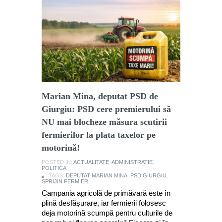
Marian Mina, deputat PSD de
Giurgiu: PSD cere premierului să
NU mai blocheze măsura scutirii
fermierilor la plata taxelor pe
motorină!
POSTED IN:
ACTUALITATE
,
ADMINISTRATIE
,
POLITICA
TAGS:
DEPUTAT MARIAN MINA
,
PSD GIURGIU
,
SPRIJIN FERMIERI
Campania agricolă de primăvară este în
plină desfășurare, iar fermierii folosesc
deja motorină scumpă pentru culturile de