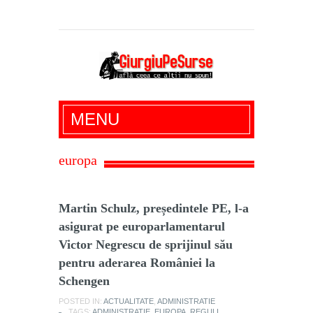
Giurgiu Pe Surse – actualitate giurgiu,
MENU
administratie giurgiu, stiri politice, social
economic, editoriale giurgiu, dezvaluiri,
europa
soc, cancan, stiri locale
Martin Schulz, președintele PE, l-a
asigurat pe europarlamentarul
Victor Negrescu de sprijinul său
pentru aderarea României la
Schengen
POSTED IN:
ACTUALITATE
,
ADMINISTRATIE
TAGS:
ADMINISTRATIE
,
EUROPA
,
REGULI
,