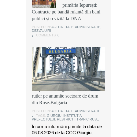
primăria Iepurești:
primăria Iepurești:
primăria Iepurești:
Contracte pe bandă rulantă din bani
Contracte pe bandă rulantă din bani
Contracte pe bandă rulantă din bani
publici și o vizită la DNA
publici și o vizită la DNA
publici și o vizită la DNA
POSTED IN:
POSTED IN:
POSTED IN:
ACTUALITATE
ACTUALITATE
ACTUALITATE
,
,
,
ADMINISTRATIE
ADMINISTRATIE
ADMINISTRATIE
,
,
,
DEZVALUIRI
DEZVALUIRI
DEZVALUIRI
COMMENTS:
COMMENTS:
COMMENTS:
0
0
0
Instituția Prefectului: Măsuri
temporare de organizare a traficului
rutier pe anumite sectoare de drum
din Ruse-Bulgaria
POSTED IN:
ACTUALITATE
,
ADMINISTRATIE
TAGS:
GIURGIU
,
INSTITUTIA
PREFECTULUI
,
RESTRICTII TRAFIC RUSE
În urma informării primite la data de
06.08.2026 de la CCC Giurgiu,