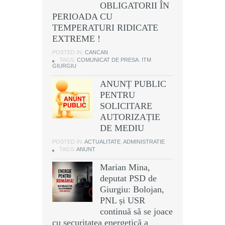
OBLIGATORII ÎN
PERIOADA CU
TEMPERATURI RIDICATE
EXTREME !
POSTED IN:
CANCAN
TAGS:
COMUNICAT DE PRESA
,
ITM
GIURGIU
ANUNȚ PUBLIC
PENTRU
SOLICITARE
AUTORIZAȚIE
DE MEDIU
POSTED IN:
ACTUALITATE
,
ADMINISTRATIE
TAGS:
ANUNT
Marian Mina,
deputat PSD de
Giurgiu: Bolojan,
PNL și USR
continuă să se joace
cu securitatea energetică a