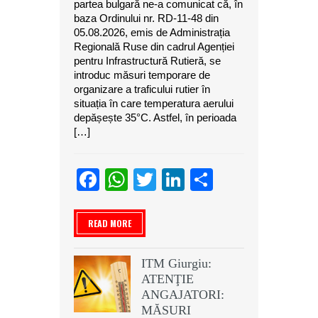
partea bulgară ne-a comunicat că, în
baza Ordinului nr. RD-11-48 din
05.08.2026, emis de Administrația
Regională Ruse din cadrul Agenției
pentru Infrastructură Rutieră, se
introduc măsuri temporare de
organizare a traficului rutier în
situația în care temperatura aerului
depășește 35°C. Astfel, în perioada
[…]
Facebook
WhatsApp
Twitter
LinkedIn
Partajeaz
READ MORE
ITM Giurgiu:
ATENŢIE
ANGAJATORI:
MĂSURI