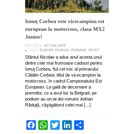
Ionuţ Corbea este vicecampion est
european la motocross, clasa MX2
Junior!
POSTED IN:
ACTUALITATE
TAGS:
EUROPA
,
GIURGIU
,
ROMANIA
,
SPORT
Sfântul Nicolae a adus anul acesta unul
dintre cele mai frumoase cadouri pentru
Ionuţ Corbea, fiul cel mic al primarului
Cătălin Corbea: titlul de vicecampion la
motocross, în cadrul Campionatului Est
European. La gală de decernare a
premiilor, ce a avut loc la Belgrad, pe
podium au urcat doi romani: Adrian
Răduţă, câştigătorul celei mai […]
Facebook
WhatsApp
Twitter
LinkedIn
Partajează