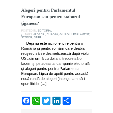
Alegeri pentru Parlamentul
European sau pentru staborul
ţigănesc?
POSTED IN:
EDITORIAL
TAGS:
ALEGERI
,
EUROPA
,
GIURGIU
,
PARLAMENT
,
STABOR
,
STIRI
Deşi nu este nici o fericire pentru o
România şi pentru românii care deabia
reuşesc să se dezmeticească după violul
USL din urmă cu doi ani, trebuie să o
facem şi pe aceasta: campanie electorală
şi alegeri pentru pentru Parlamentul
European. Lipsa de apetit pentru această
nouă rundă de alegeri (intenţionam să-i
spun libido, […]
Facebook
WhatsApp
Twitter
LinkedIn
Partajează