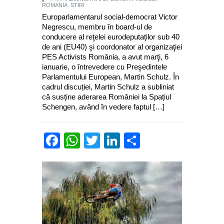
ROMANIA
,
STIRI
Europarlamentarul social-democrat Victor
Negrescu, membru în board-ul de
conducere al reţelei eurodeputaților sub 40
de ani (EU40) şi coordonator al organizaţiei
PES Activists România, a avut marţi, 6
ianuarie, o întrevedere cu Preşedintele
Parlamentului European, Martin Schulz. În
cadrul discuției, Martin Schulz a subliniat
că susține aderarea României la Spațiul
Schengen, având în vedere faptul […]
Facebook
WhatsApp
Twitter
LinkedIn
Partajează