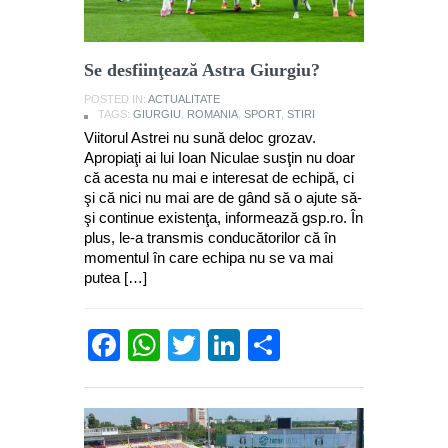
Se desfiinţează Astra Giurgiu?
POSTED IN:
ACTUALITATE
TAGS:
GIURGIU
,
ROMANIA
,
SPORT
,
STIRI
Viitorul Astrei nu sună deloc grozav.
Apropiaţi ai lui Ioan Niculae susţin nu doar
că acesta nu mai e interesat de echipă, ci
şi că nici nu mai are de gând să o ajute să-
şi continue existenţa, informează gsp.ro. În
plus, le-a transmis conducătorilor că în
momentul în care echipa nu se va mai
putea […]
Facebook
WhatsApp
Twitter
LinkedIn
Partajează