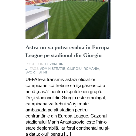
Astra nu va putea evolua în Europa
League pe stadionul din Giurgiu
POSTED IN:
DEZVALUIRI
TAGS:
ADMINISTRATIE
,
GIURGIU
,
ROMANIA
,
SPORT
,
STIRI
UEFA le-a transmis astăzi oficialilor
campioanei că trebuie să îşi găsească o
nouă „casă” pentru disputele din grupă.
Deşi stadionul din Giurgiu este omologat,
campioana va trebui să îşi mute
ambasada pe alt stadion pentru
confruntările din Europa League. Gazonul
stadionului Marin Anastasovici este într-o
stare deplorabilă, iar forul continental nu şi-
a dat „ok-ul” pentru […]