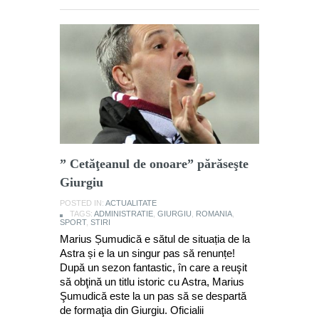
” Cetăţeanul de onoare” părăseşte
Giurgiu
POSTED IN:
ACTUALITATE
TAGS:
ADMINISTRATIE
,
GIURGIU
,
ROMANIA
,
SPORT
,
STIRI
Marius Șumudică e sătul de situația de la
Astra și e la un singur pas să renunțe!
După un sezon fantastic, în care a reuşit
să obţină un titlu istoric cu Astra, Marius
Şumudică este la un pas să se despartă
de formaţia din Giurgiu. Oficialii