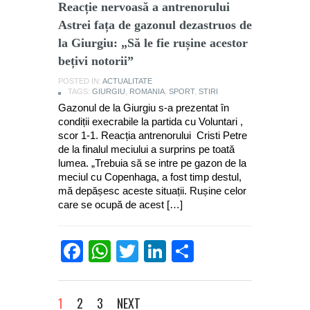
Reacție nervoasă a antrenorului
Astrei fața de gazonul dezastruos de
la Giurgiu: „Să le fie rușine acestor
bețivi notorii”
POSTED IN:
ACTUALITATE
TAGS:
GIURGIU
,
ROMANIA
,
SPORT
,
STIRI
Gazonul de la Giurgiu s-a prezentat în
condiții execrabile la partida cu Voluntari ,
scor 1-1. Reacția antrenorului Cristi Petre
de la finalul meciului a surprins pe toată
lumea. „Trebuia să se intre pe gazon de la
meciul cu Copenhaga, a fost timp destul,
mă depășesc aceste situații. Rușine celor
care se ocupă de acest […]
Facebook
WhatsApp
Twitter
LinkedIn
Partajează
1
2
3
NEXT