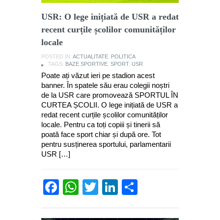
USR: O lege inițiată de USR a redat
recent curțile școlilor comunităților
locale
POSTED IN:
ACTUALITATE
,
POLITICA
TAGS:
BAZE SPORTIVE
,
SPORT
,
USR
Poate ați văzut ieri pe stadion acest
banner. În spatele său erau colegii noștri
de la USR care promovează SPORTUL ÎN
CURTEA ȘCOLII. O lege inițiată de USR a
redat recent curțile școlilor comunităților
locale. Pentru ca toți copiii și tinerii să
poată face sport chiar și după ore. Tot
pentru susținerea sportului, parlamentarii
USR […]
Facebook
WhatsApp
Twitter
LinkedIn
Partajează