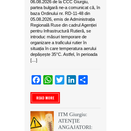
06.08.2026 de la CCC Giurgiu,
partea bulgară ne-a comunicat că, în
baza Ordinului nr. RD-11-48 din
05.08.2026, emis de Administrația
Regională Ruse din cadrul Agenției
pentru Infrastructură Rutieră, se
introduc măsuri temporare de
organizare a traficului rutier în
situația în care temperatura aerului
depășește 35°C. Astfel, în perioada
[…]
Facebook
WhatsApp
Twitter
LinkedIn
Partajeaz
READ MORE
ITM Giurgiu:
ATENŢIE
ANGAJATORI: