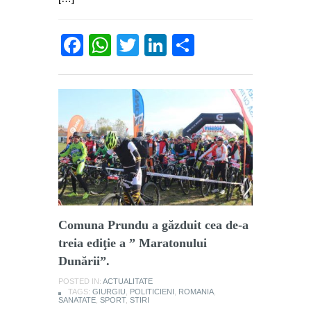
Facebook
WhatsApp
Twitter
LinkedIn
Partajează
Comuna Prundu a găzduit cea de-a
treia ediţie a ” Maratonului
Dunării”.
POSTED IN:
ACTUALITATE
TAGS:
GIURGIU
,
POLITICIENI
,
ROMANIA
,
SANATATE
,
SPORT
,
STIRI