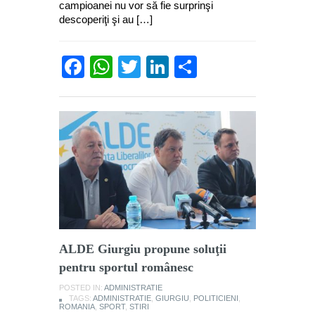
campioanei nu vor să fie surprinşi
descoperiţi şi au […]
Facebook
WhatsApp
Twitter
LinkedIn
Partajează
ALDE Giurgiu propune soluţii
pentru sportul românesc
POSTED IN:
ADMINISTRATIE
TAGS:
ADMINISTRATIE
,
GIURGIU
,
POLITICIENI
,
ROMANIA
,
SPORT
,
STIRI