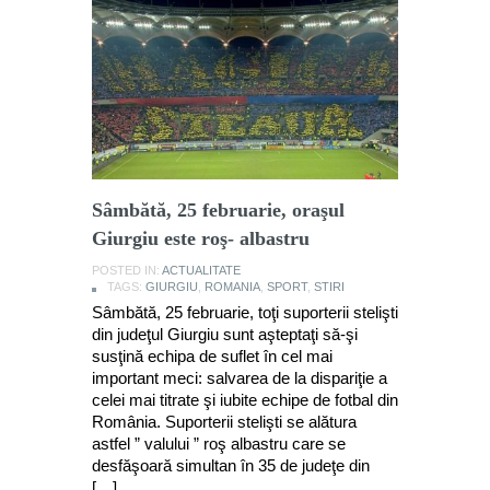
Sâmbătă, 25 februarie, oraşul
Giurgiu este roş- albastru
POSTED IN:
ACTUALITATE
TAGS:
GIURGIU
,
ROMANIA
,
SPORT
,
STIRI
Sâmbătă, 25 februarie, toţi suporterii stelişti
din judeţul Giurgiu sunt aşteptaţi să-şi
susţină echipa de suflet în cel mai
important meci: salvarea de la dispariţie a
celei mai titrate şi iubite echipe de fotbal din
România. Suporterii stelişti se alătura
astfel ” valului ” roş albastru care se
desfăşoară simultan în 35 de judeţe din
[…]