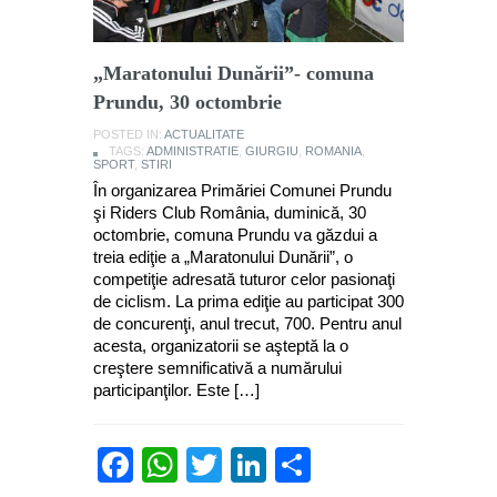
„Maratonului Dunării”- comuna
Prundu, 30 octombrie
POSTED IN:
ACTUALITATE
TAGS:
ADMINISTRATIE
,
GIURGIU
,
ROMANIA
,
SPORT
,
STIRI
În organizarea Primăriei Comunei Prundu
şi Riders Club România, duminică, 30
octombrie, comuna Prundu va găzdui a
treia ediţie a „Maratonului Dunării”, o
competiţie adresată tuturor celor pasionaţi
de ciclism. La prima ediţie au participat 300
de concurenţi, anul trecut, 700. Pentru anul
acesta, organizatorii se aşteptă la o
creştere semnificativă a numărului
participanţilor. Este […]
Facebook
WhatsApp
Twitter
LinkedIn
Partajează