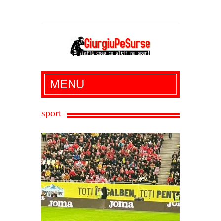
Giurgiu Pe Surse – actualitate giurgiu,
MENU
administratie giurgiu, stiri politice, social
economic, editoriale giurgiu, dezvaluiri,
sport
soc, cancan, stiri locale