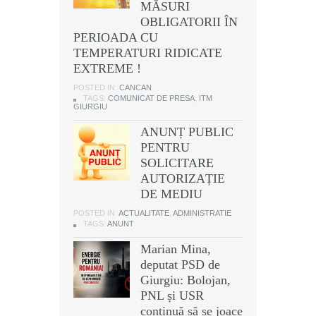
MĂSURI
OBLIGATORII ÎN
PERIOADA CU
TEMPERATURI RIDICATE
EXTREME !
POSTED IN:
CANCAN
TAGS:
COMUNICAT DE PRESA
,
ITM
GIURGIU
ANUNȚ PUBLIC
PENTRU
SOLICITARE
AUTORIZAȚIE
DE MEDIU
POSTED IN:
ACTUALITATE
,
ADMINISTRATIE
TAGS:
ANUNT
Marian Mina,
deputat PSD de
Giurgiu: Bolojan,
PNL și USR
continuă să se joace