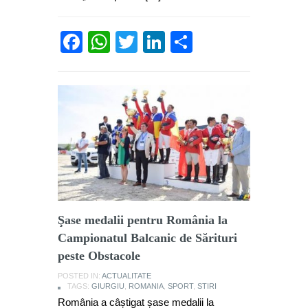
Facebook
WhatsApp
Twitter
LinkedIn
Partajează
Şase medalii pentru România la
Campionatul Balcanic de Sărituri
peste Obstacole
POSTED IN:
ACTUALITATE
TAGS:
GIURGIU
,
ROMANIA
,
SPORT
,
STIRI
România a câștigat șase medalii la