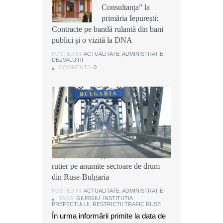
Consultanța” la
Consultanța” la
Consultanța” la
primăria Iepurești:
primăria Iepurești:
primăria Iepurești:
Contracte pe bandă rulantă din bani
Contracte pe bandă rulantă din bani
Contracte pe bandă rulantă din bani
publici și o vizită la DNA
publici și o vizită la DNA
publici și o vizită la DNA
POSTED IN:
POSTED IN:
POSTED IN:
ACTUALITATE
ACTUALITATE
ACTUALITATE
,
,
,
ADMINISTRATIE
ADMINISTRATIE
ADMINISTRATIE
,
,
,
DEZVALUIRI
DEZVALUIRI
DEZVALUIRI
COMMENTS:
COMMENTS:
COMMENTS:
0
0
0
Instituția Prefectului: Măsuri
temporare de organizare a traficului
rutier pe anumite sectoare de drum
din Ruse-Bulgaria
POSTED IN:
ACTUALITATE
,
ADMINISTRATIE
TAGS:
GIURGIU
,
INSTITUTIA
PREFECTULUI
,
RESTRICTII TRAFIC RUSE
În urma informării primite la data de