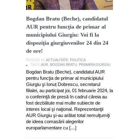
Bogdan Bratu (Beche), candidatul
AUR pentru funcţia de primar al
municipiului Giurgiu: Voi fi la
dispoziţia giurgiuvenilor 24 din 24
de ore!
POSTED IN:
ACTUALITATE
,
POLITICA
TAGS:
AUR
,
BOGDAN BRATU
,
PRIMARIA GIURGIU
Bogdan Bratu (Beche), candidatul AUR
pentru funcţia de primar al municipiului
Giurgiu şi Ionuț Dobrescu, secretarul
filialei, au participat joi, 01 februarie 2024, la
o conferinţă de presă în cadrul căreia au
fost dezbătute mai multe subiecte de
interes local şi naţional. Reprezentanţii
AUR Giurgiu şi-au arătat total nemulţumiţi
de ideea comasării alegerilor
europarlamentare cu […]