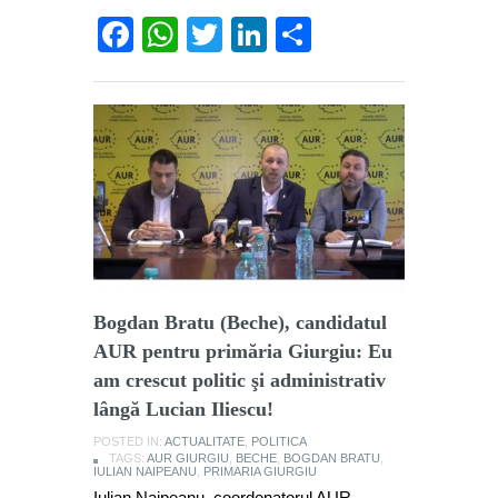
Facebook
WhatsApp
Twitter
LinkedIn
Partajează
Bogdan Bratu (Beche), candidatul
AUR pentru primăria Giurgiu: Eu
am crescut politic şi administrativ
lângă Lucian Iliescu!
POSTED IN:
ACTUALITATE
,
POLITICA
TAGS:
AUR GIURGIU
,
BECHE
,
BOGDAN BRATU
,
IULIAN NAIPEANU
,
PRIMARIA GIURGIU
Iulian Naipeanu, coordonatorul AUR