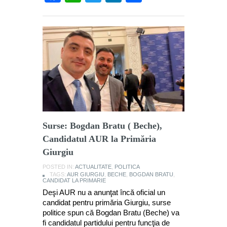
Surse: Bogdan Bratu ( Beche),
Candidatul AUR la Primăria
Giurgiu
POSTED IN:
ACTUALITATE
,
POLITICA
TAGS:
AUR GIURGIU
,
BECHE
,
BOGDAN BRATU
,
CANDIDAT LA PRIMARIE
Deşi AUR nu a anunţat încă oficial un
candidat pentru primăria Giurgiu, surse
politice spun că Bogdan Bratu (Beche) va
fi candidatul partidului pentru funcţia de