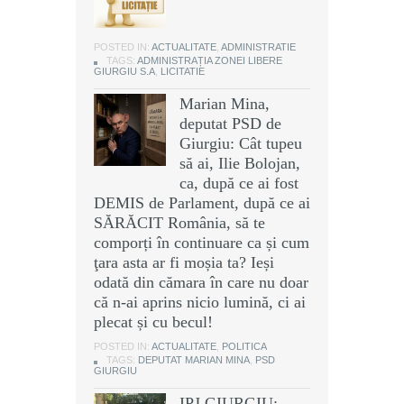
POSTED IN:
ACTUALITATE
,
ADMINISTRATIE
TAGS:
ADMINISTRAȚIA ZONEI LIBERE
GIURGIU S.A
,
LICITATIE
Marian Mina,
deputat PSD de
Giurgiu: Cât tupeu
să ai, Ilie Bolojan,
ca, după ce ai fost
DEMIS de Parlament, după ce ai
SĂRĂCIT România, să te
comporți în continuare ca și cum
ţara asta ar fi moșia ta? Ieși
odată din cămara în care nu doar
că n-ai aprins nicio lumină, ci ai
plecat și cu becul!
POSTED IN:
ACTUALITATE
,
POLITICA
TAGS:
DEPUTAT MARIAN MINA
,
PSD
GIURGIU
IPJ GIURGIU: