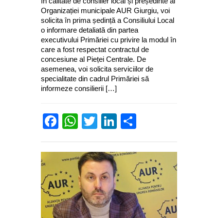
În calitate de consilier local și președinte al
Organizației municipale AUR Giurgiu, voi
solicita în prima ședință a Consiliului Local
o informare detaliată din partea
executivului Primăriei cu privire la modul în
care a fost respectat contractul de
concesiune al Pieței Centrale. De
asemenea, voi solicita serviciilor de
specialitate din cadrul Primăriei să
informeze consilierii […]
Facebook
WhatsApp
Twitter
LinkedIn
Partajează