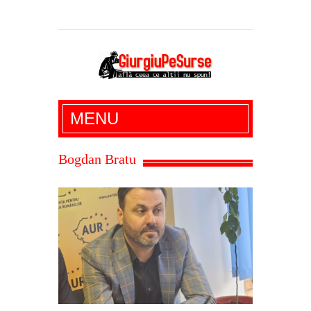
Giurgiu Pe Surse – actualitate giurgiu,
MENU
administratie giurgiu, stiri politice, social
economic, editoriale giurgiu, dezvaluiri,
Bogdan Bratu
soc, cancan, stiri locale