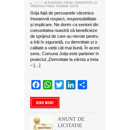
TAGS:
ALEXANDRU PĂUN
,
DEMNITATE LA
VÂRSTA A TREIA
,
PRIMAR JOITA
Grija față de persoanele vârstnice
înseamnă respect, responsabilitate
și implicare. Ne dorim ca seniorii din
comunitatea noastră să beneficieze
de sprijinul de care au nevoie pentru
a trăi în siguranță, cu demnitate și o
calitate a vieții cât mai bună. În acest
sens, Comuna Joița este partener în
proiectul „Demnitate la vârsta a treia
– […]
Facebook
WhatsApp
Twitter
LinkedIn
Partajeaz
READ MORE
ANUNT DE
LICITATIE