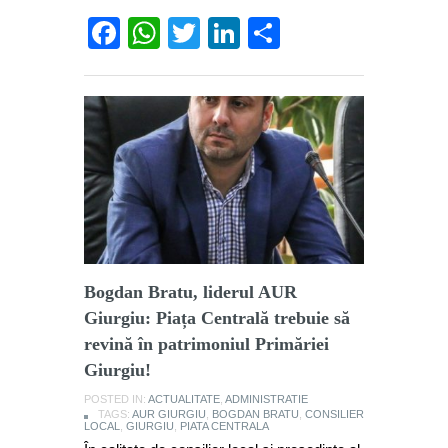
Facebook
WhatsApp
Twitter
LinkedIn
Partajează
Bogdan Bratu, liderul AUR
Giurgiu: Piața Centrală trebuie să
revină în patrimoniul Primăriei
Giurgiu!
POSTED IN:
ACTUALITATE
,
ADMINISTRATIE
TAGS:
AUR GIURGIU
,
BOGDAN BRATU
,
CONSILIER
LOCAL
,
GIURGIU
,
PIATA CENTRALA