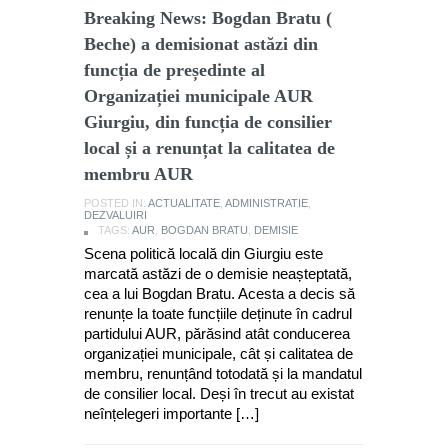
Breaking News: Bogdan Bratu (
Beche) a demisionat astăzi din
funcția de președinte al
Organizației municipale AUR
Giurgiu, din funcția de consilier
local și a renunțat la calitatea de
membru AUR
POSTED IN:
ACTUALITATE
,
ADMINISTRATIE
,
DEZVALUIRI
TAGS:
AUR
,
BOGDAN BRATU
,
DEMISIE
Scena politică locală din Giurgiu este
marcată astăzi de o demisie neașteptată,
cea a lui Bogdan Bratu. Acesta a decis să
renunțe la toate funcțiile deținute în cadrul
partidului AUR, părăsind atât conducerea
organizației municipale, cât și calitatea de
membru, renunțând totodată și la mandatul
de consilier local. Deși în trecut au existat
neînțelegeri importante […]