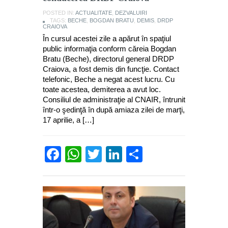
POSTED IN:
ACTUALITATE
,
DEZVALUIRI
TAGS:
BECHE
,
BOGDAN BRATU
,
DEMIS
,
DRDP
CRAIOVA
În cursul acestei zile a apărut în spaţiul
public informaţia conform căreia Bogdan
Bratu (Beche), directorul general DRDP
Craiova, a fost demis din funcţie. Contact
telefonic, Beche a negat acest lucru. Cu
toate acestea, demiterea a avut loc.
Consiliul de administraţie al CNAIR, întrunit
într-o şedinţă în după amiaza zilei de marţi,
17 aprilie, a […]
Facebook
WhatsApp
Twitter
LinkedIn
Partajează