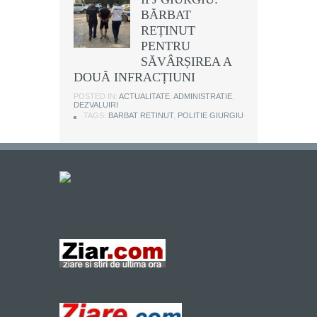
BĂRBAT
REȚINUT
PENTRU
SĂVÂRȘIREA A
DOUĂ INFRACȚIUNI
POSTED IN:
ACTUALITATE
,
ADMINISTRATIE
,
DEZVALUIRI
TAGS:
BARBAT RETINUT
,
POLITIE GIURGIU