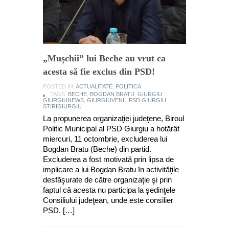
„Muşchii” lui Beche au vrut ca
acesta să fie exclus din PSD!
POSTED IN:
ACTUALITATE
,
POLITICA
TAGS:
BECHE
,
BOGDAN BRATU
,
GIURGIU
,
GIURGIUNEWS
,
GIURGIUVENII
,
PSD GIURGIU
,
STIRIGIURGIU
La propunerea organizaţiei judeţene, Biroul
Politic Municipal al PSD Giurgiu a hotărât
miercuri, 11 octombrie, excluderea lui
Bogdan Bratu (Beche) din partid.
Excluderea a fost motivată prin lipsa de
implicare a lui Bogdan Bratu în activităţile
desfăşurate de către organizaţie şi prin
faptul că acesta nu participa la şedinţele
Consiliului judeţean, unde este consilier
PSD. […]