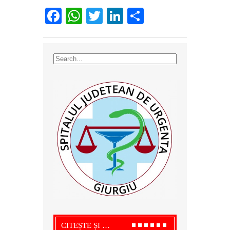
Facebook
WhatsApp
Twitter
LinkedIn
Partajează
CITEȘTE ȘI …