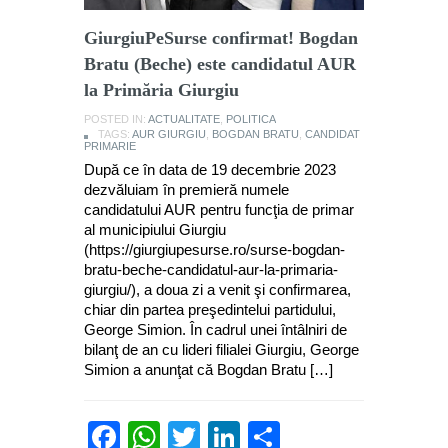
GiurgiuPeSurse confirmat! Bogdan
Bratu (Beche) este candidatul AUR
la Primăria Giurgiu
POSTED IN:
ACTUALITATE
,
POLITICA
TAGS:
AUR GIURGIU
,
BOGDAN BRATU
,
CANDIDAT
PRIMARIE
După ce în data de 19 decembrie 2023
dezvăluiam în premieră numele
candidatului AUR pentru funcţia de primar
al municipiului Giurgiu
(https://giurgiupesurse.ro/surse-bogdan-
bratu-beche-candidatul-aur-la-primaria-
giurgiu/), a doua zi a venit şi confirmarea,
chiar din partea preşedintelui partidului,
George Simion. În cadrul unei întâlniri de
bilanţ de an cu lideri filialei Giurgiu, George
Simion a anunţat că Bogdan Bratu […]
Facebook
WhatsApp
Twitter
LinkedIn
Partajează