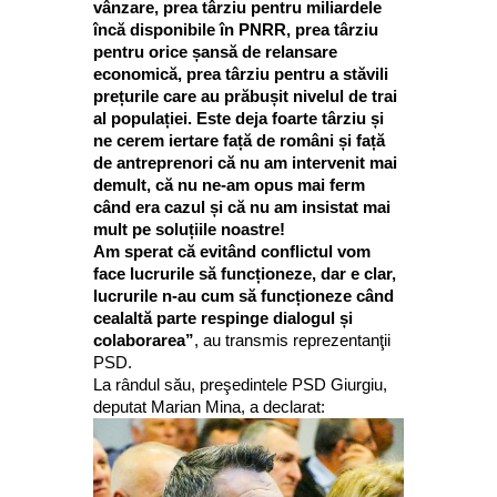
vânzare, prea târziu pentru miliardele
încă disponibile în PNRR, prea târziu
pentru orice șansă de relansare
economică, prea târziu pentru a stăvili
prețurile care au prăbușit nivelul de trai
al populației. Este deja foarte târziu și
ne cerem iertare față de români și față
de antreprenori că nu am intervenit mai
demult, că nu ne-am opus mai ferm
când era cazul și că nu am insistat mai
mult pe soluțiile noastre!
Am sperat că evitând conflictul vom
face lucrurile să funcționeze, dar e clar,
lucrurile n-au cum să funcționeze când
cealaltă parte respinge dialogul și
colaborarea”
, au transmis reprezentanţii
PSD.
La rândul său, preşedintele PSD Giurgiu,
deputat Marian Mina, a declarat: