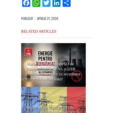
Facebook
WhatsApp
Twitter
LinkedIn
Partajează
PUBLICAT
: APRILIE 21, 2026
RELATED ARTICLES
Marian Mina, deputat PSD de
Giurgiu: Bolojan, PNL și USR
continuă să se joace cu securitatea
energetică a României!
Marian Mina, deputat PSD de
Giurgiu: România riscă o CRIZĂ