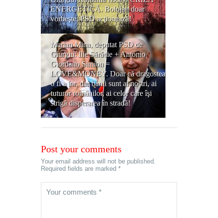
ENERGETICĂ. Bolojan doar
vorbeşte, PSD acţionează!
Marian Mina, deputat PSD de
Giurgiu: Ilie Sărăcie + Antonio
Giordano Simion =
LOVE&MONEY. Doar că dragostea
o fi a lor, dar banii sunt ai noştri, ai
tuturor românilor, ai celor care îşi
strigă disperarea în stradă!
Post your comments
Your email address will not be published.
Required fields are marked *