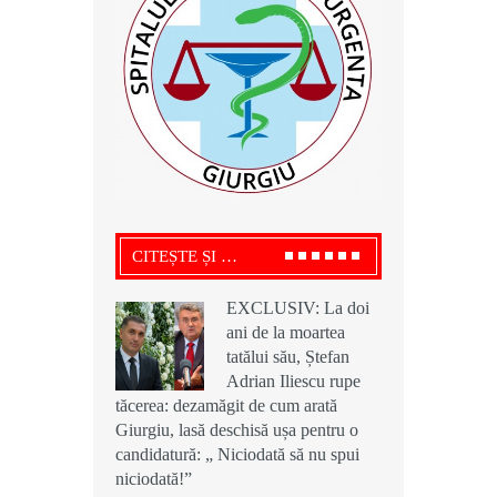
CITEȘTE ȘI …
EXCLUSIV: La doi
EXCLUSIV: La doi
EXCLUSIV: La doi
ani de la moartea
ani de la moartea
ani de la moartea
tatălui său, Ștefan
tatălui său, Ștefan
tatălui său, Ștefan
Adrian Iliescu rupe
Adrian Iliescu rupe
Adrian Iliescu rupe
tăcerea: dezamăgit de cum arată
tăcerea: dezamăgit de cum arată
tăcerea: dezamăgit de cum arată
Giurgiu, lasă deschisă ușa pentru o
Giurgiu, lasă deschisă ușa pentru o
Giurgiu, lasă deschisă ușa pentru o
candidatură: „ Niciodată să nu spui
candidatură: „ Niciodată să nu spui
candidatură: „ Niciodată să nu spui
niciodată!”
niciodată!”
niciodată!”