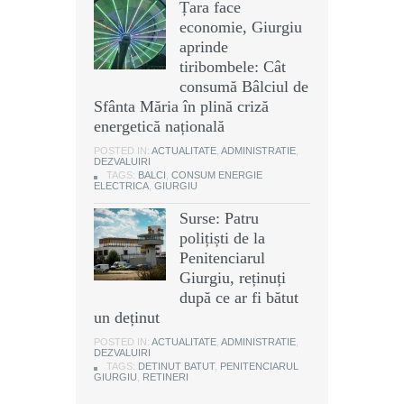
Țara face
economie, Giurgiu
aprinde
tiribombele: Cât
consumă Bâlciul de
Sfânta Măria în plină criză
energetică națională
POSTED IN:
ACTUALITATE
,
ADMINISTRATIE
,
DEZVALUIRI
TAGS:
BALCI
,
CONSUM ENERGIE
ELECTRICA
,
GIURGIU
Surse: Patru
polițiști de la
Penitenciarul
Giurgiu, reținuți
după ce ar fi bătut
un deținut
POSTED IN:
ACTUALITATE
,
ADMINISTRATIE
,
DEZVALUIRI
TAGS:
DETINUT BATUT
,
PENITENCIARUL
GIURGIU
,
RETINERI