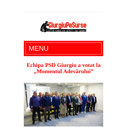
Giurgiu Pe Surse – actualitate giurgiu,
MENU
administratie giurgiu, stiri politice, social
economic, editoriale giurgiu, dezvaluiri,
Echipa PSD Giurgiu a votat la
„Momentul Adevărului”
soc, cancan, stiri locale