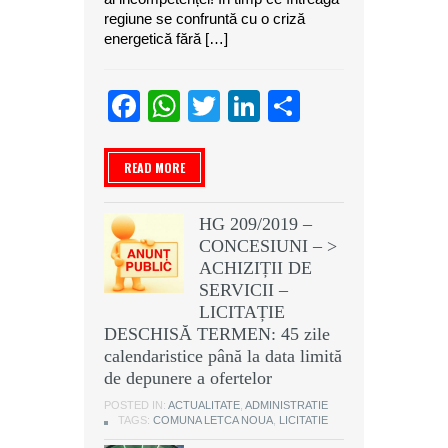
regiune se confruntă cu o criză
energetică fără […]
Facebook
WhatsApp
Twitter
LinkedIn
Partajeaz
READ MORE
HG 209/2019 –
CONCESIUNI – >
ACHIZIȚII DE
SERVICII –
LICITAȚIE
DESCHISĂ TERMEN: 45 zile
calendaristice până la data limită
de depunere a ofertelor
POSTED IN:
ACTUALITATE
,
ADMINISTRATIE
TAGS:
COMUNA LETCA NOUA
,
LICITATIE