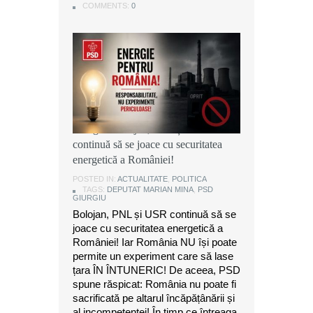
COMMENTS:
COMMENTS:
COMMENTS:
0
0
0
Marian Mina, deputat PSD de
Giurgiu: Bolojan, PNL și USR
continuă să se joace cu securitatea
energetică a României!
POSTED IN:
ACTUALITATE
,
POLITICA
TAGS:
DEPUTAT MARIAN MINA
,
PSD
GIURGIU
Bolojan, PNL și USR continuă să se
joace cu securitatea energetică a
României! Iar România NU își poate
permite un experiment care să lase
țara ÎN ÎNTUNERIC! De aceea, PSD
spune răspicat: România nu poate fi
sacrificată pe altarul încăpățânării și
al incompetenței! În timp ce întreaga