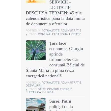
SERVICII –
LICITAȚIE
DESCHISĂ TERMEN: 45 zile
calendaristice până la data limită
de depunere a ofertelor
POSTED IN:
ACTUALITATE
,
ADMINISTRATIE
TAGS:
COMUNA LETCA NOUA
,
LICITATIE
Țara face
economie, Giurgiu
aprinde
tiribombele: Cât
consumă Bâlciul de
Sfânta Măria în plină criză
energetică națională
POSTED IN:
ACTUALITATE
,
ADMINISTRATIE
,
DEZVALUIRI
TAGS:
BALCI
,
CONSUM ENERGIE
ELECTRICA
,
GIURGIU
Surse: Patru
polițiști de la