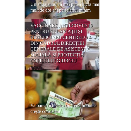
Un angajat nu va mai putea lucra mai
mult de doi ani pe salariul minim
VACCINARE ANTI-COVID 19
PENTRU SALARIAȚII ȘI
BENEFICIARII CENTRELOR
DIN CADRUL DIRECȚIEI
GENERALE DE ASISTENȚĂ
SOCIALĂ ȘI PROTECȚIA
COPILULUI GIURGIU
Valoarea tichetelor de masă ar putea
creşte consistent