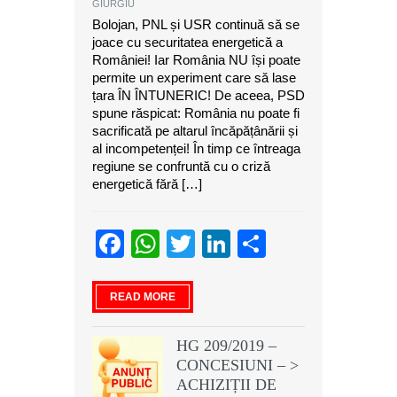
GIURGIU
Bolojan, PNL și USR continuă să se
joace cu securitatea energetică a
României! Iar România NU își poate
permite un experiment care să lase
țara ÎN ÎNTUNERIC! De aceea, PSD
spune răspicat: România nu poate fi
sacrificată pe altarul încăpățânării și
al incompetenței! În timp ce întreaga
regiune se confruntă cu o criză
energetică fără […]
Facebook
WhatsApp
Twitter
LinkedIn
Partajeaz
READ MORE
HG 209/2019 –
CONCESIUNI – >
ACHIZIȚII DE