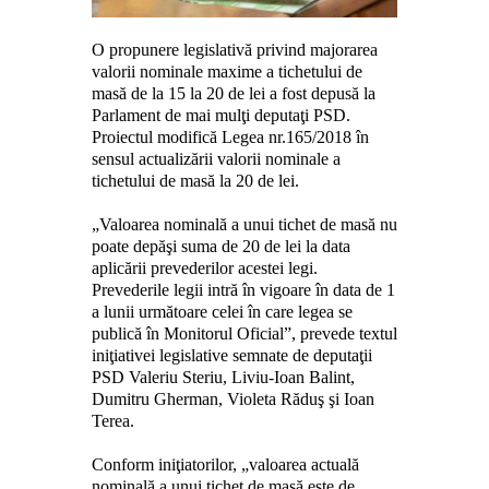
O propunere legislativă privind majorarea
valorii nominale maxime a tichetului de
masă de la 15 la 20 de lei a fost depusă la
Parlament de mai mulţi deputaţi PSD.
Proiectul modifică Legea nr.165/2018 în
sensul actualizării valorii nominale a
tichetului de masă la 20 de lei.
„Valoarea nominală a unui tichet de masă nu
poate depăşi suma de 20 de lei la data
aplicării prevederilor acestei legi.
Prevederile legii intră în vigoare în data de 1
a lunii următoare celei în care legea se
publică în Monitorul Oficial”, prevede textul
iniţiativei legislative semnate de deputaţii
PSD Valeriu Steriu, Liviu-Ioan Balint,
Dumitru Gherman, Violeta Răduş şi Ioan
Terea.
Conform iniţiatorilor, „valoarea actuală
nominală a unui tichet de masă este de