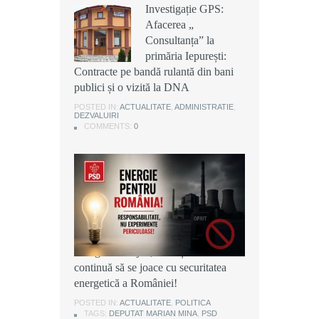
Investigație GPS:
Investigație GPS:
Investigație GPS:
Afacerea „
Afacerea „
Afacerea „
Consultanța” la
Consultanța” la
Consultanța” la
primăria Iepurești:
primăria Iepurești:
primăria Iepurești:
Contracte pe bandă rulantă din bani
Contracte pe bandă rulantă din bani
Contracte pe bandă rulantă din bani
publici și o vizită la DNA
publici și o vizită la DNA
publici și o vizită la DNA
POSTED IN:
POSTED IN:
POSTED IN:
ACTUALITATE
ACTUALITATE
ACTUALITATE
,
,
,
ADMINISTRATIE
ADMINISTRATIE
ADMINISTRATIE
,
,
,
DEZVALUIRI
DEZVALUIRI
DEZVALUIRI
COMMENTS:
COMMENTS:
COMMENTS:
0
0
0
Marian Mina, deputat PSD de
Giurgiu: Bolojan, PNL și USR
continuă să se joace cu securitatea
energetică a României!
POSTED IN:
ACTUALITATE
,
POLITICA
TAGS:
DEPUTAT MARIAN MINA
,
PSD