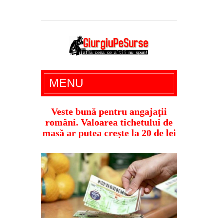
Giurgiu Pe Surse – actualitate giurgiu,
MENU
administratie giurgiu, stiri politice, social
economic, editoriale giurgiu, dezvaluiri,
Veste bună pentru angajaţii
români. Valoarea tichetului de
soc, cancan, stiri locale
masă ar putea creşte la 20 de lei