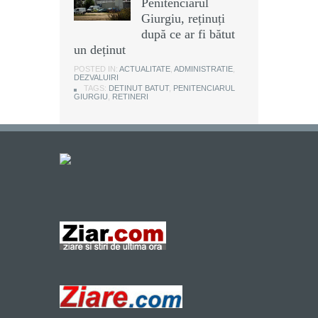
Penitenciarul
Giurgiu, reținuți
după ce ar fi bătut
un deținut
POSTED IN:
ACTUALITATE
,
ADMINISTRATIE
,
DEZVALUIRI
TAGS:
DETINUT BATUT
,
PENITENCIARUL
GIURGIU
,
RETINERI